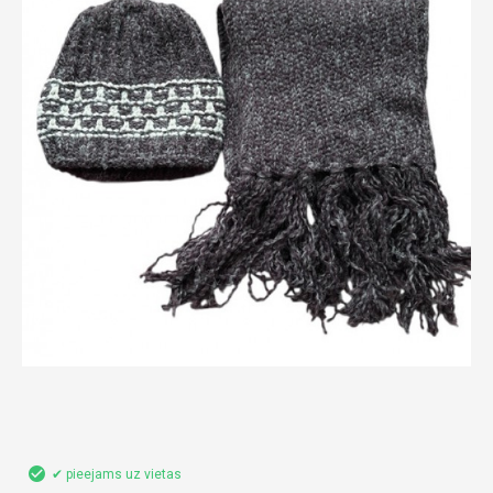
✔ pieejams uz vietas