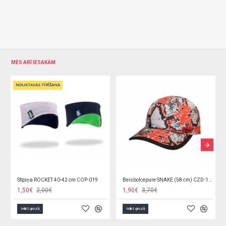
MĒS ARĪ IESAKĀM
Beisbolcepure SNAKE (58 cm) CZD-166
Berete BELLA kokvilnas, siltināta
1,90€
3,70€
2,99€
6,20€
Ielikt grozā
Ielikt grozā