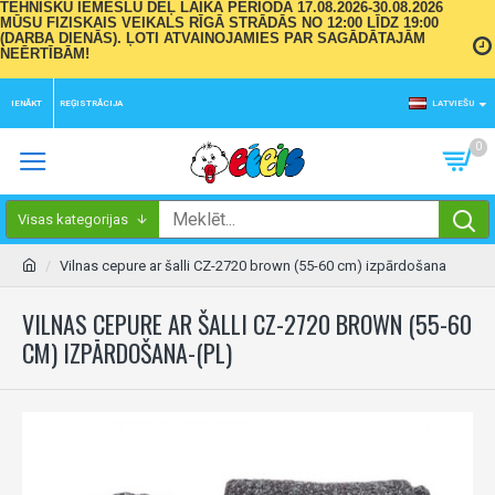
TEHNISKU IEMESLU DĒĻ LAIKA PERIODĀ 17.08.2026-30.08.2026
MŪSU FIZISKAIS VEIKALS RĪGĀ STRĀDĀS NO 12:00 LĪDZ 19:00
(DARBA DIENĀS). ĻOTI ATVAINOJAMIES PAR SAGĀDĀTAJĀM
NEĒRTĪBĀM!
IENĀKT
REĢISTRĀCIJA
LATVIEŠU
0
Visas kategorijas
Vilnas cepure ar šalli CZ-2720 brown (55-60 cm) izpārdošana
VILNAS CEPURE AR ŠALLI CZ-2720 BROWN (55-60
CM) IZPĀRDOŠANA-(PL)