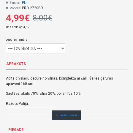
-PL-
Zīmols::
PRO-2720BR
Modelis:
4,99€
8,00€
Bez nodokļa: 4,12€
cepures izmērs
APRAKSTS
Adīta divslāņu cepure no vilnas, komplektā ar šalli. Šalles garums
aptuveni 160 cm.
Sastāvs: akrils 70%, vilna 20%, poliamīds 10%.
Ražots Polijā.
Vilnas cepure ar šalli CZ-2720 brown (55-60 cm) izpārdošana-(PL)
4,99€ veikalā "BĒBIS" Rīgā vai bebis.lv.Pieejams(-a).
Nopirkt Vilnas cepure ar šalli CZ-2720 brown (55-60 cm) izpārdošana--par zemu cenu,ātri,ērti,bez gaidīšanas.Cenas no vairumtirgotāja.
PIEGĀDE