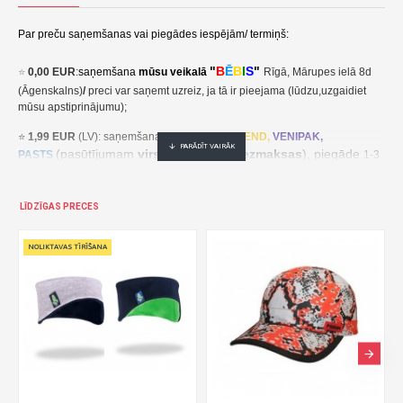
Par preču saņemšanas vai piegādes iespējām/ termiņš:
"
B
Ē
B
I
S
"
⭐
0,00 EUR
:
saņemšana
mūsu veikalā
Rīgā, Mārupes ielā 8d
(Āgenskalns)
/
preci var saņemt uzreiz, ja tā ir pieejama (lūdzu,uzgaidiet
mūsu apstiprinājumu);
⭐
1,99 EUR
(LV): saņemšana pakomātā
UNI
SEND,
VENIPAK,
(pasūtījumam
virs 30,00 EUR- bezmaksas
), piegāde
PASTS
1-3
darba dienu laikā;
⭐
2,49 EUR
(LT, EE): saņemšana pakomātā
UNI
SEND,
Udrop
,
LĪDZĪGAS PRECES
, piegāde
LPExpress
2-5 darba dienu laikā;
EE:
2,49 EUR kättesaamine pakiautomaadis UNISEND, Udrop,
kohaletoimetamine 2-5 tööpäeva jooksul;
LT: 2,49 EUR gavimas siuntų automate UNISEND, Udrop, LPExpress,
pristatymas per 2–5 darbo dienas;
(pasūtījumam
virs
⭐ 3
,50 EUR
(LV): saņemšana
DPD
Paku Skapis
30,00 EUR- bezmaksas
), piegāde
1-3 darba dienu laikā;
⭐
??? EUR: KURJERS
- cena ir atkarīga no preču svara un izmēriem. Pēc