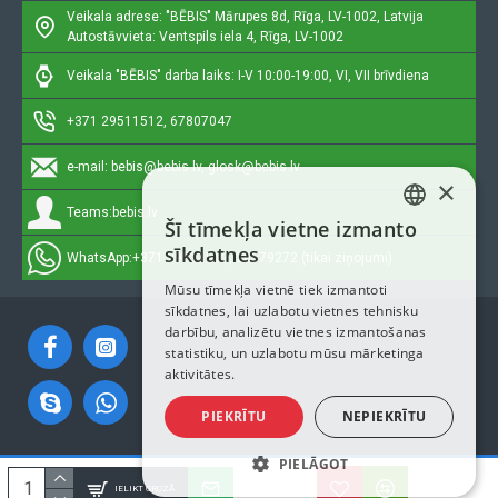
Veikala adrese: "BĒBIS"
Mārupes 8d, Rīga, LV-1002, Latvija
Autostāvvieta: Ventspils iela 4, Rīga, LV-1002
Veikala "BĒBIS" darba laiks: I-V 10:00-19:00, VI, VII brīvdiena
+371 29511512, 67807047
e-mail:
bebis@bebis.lv, glosk@bebis.lv
×
Teams:
bebis.lv
Šī tīmekļa vietne izmanto
LATVIAN
sīkdatnes
WhatsApp:
+371 29511512, 20579272 (tikai ziņojumi)
RUSSIAN
Mūsu tīmekļa vietnē tiek izmantoti
sīkdatnes, lai uzlabotu vietnes tehnisku
ENGLISH
darbību, analizētu vietnes izmantošanas
statistiku, un uzlabotu mūsu mārketinga
aktivitātes.
PIEKRĪTU
NEPIEKRĪTU
PIELĀGOT
Autortiesības © 2023, Bebis.lv, Visas tiesības aizsargātas
IELIKT GROZĀ