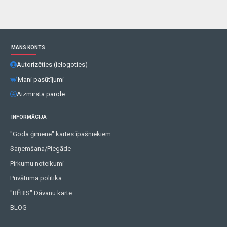
MANS KONTS
Autorizēties (ielogoties)
Mani pasūtījumi
Aizmirsta parole
INFORMĀCIJA
"Goda ģimene" kartes īpašniekiem
Saņemšana/Piegāde
Pirkumu noteikumi
Privātuma politika
"BĒBIS" Dāvanu karte
BLOG