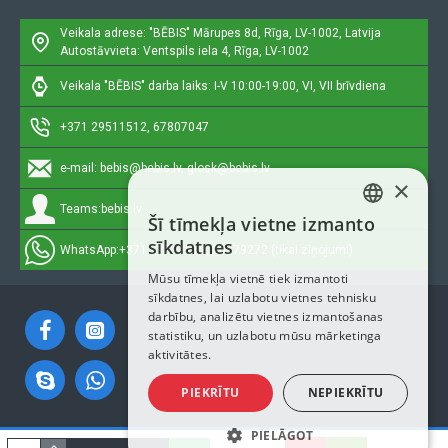
Veikala adrese: "BĒBIS"
Mārupes 8d, Rīga, LV-1002, Latvija
Autostāvvieta: Ventspils iela 4, Rīga, LV-1002
Veikala "BĒBIS" darba laiks: I-V 10:00-19:00, VI, VII brīvdiena
+371 29511512, 67807047
e-mail:
bebis@bebis.lv, glosk@bebis.lv
×
Teams:
bebis.lv
Šī tīmekļa vietne izmanto
LATVIAN
sīkdatnes
WhatsApp:
+371 29511512, 20579272 (tikai ziņojumi)
RUSSIAN
Mūsu tīmekļa vietnē tiek izmantoti
sīkdatnes, lai uzlabotu vietnes tehnisku
ENGLISH
darbību, analizētu vietnes izmantošanas
statistiku, un uzlabotu mūsu mārketinga
aktivitātes.
PIEKRĪTU
NEPIEKRĪTU
PIELĀGOT
Autortiesības © 2023, Bebis.lv, Visas tiesības aizsargātas