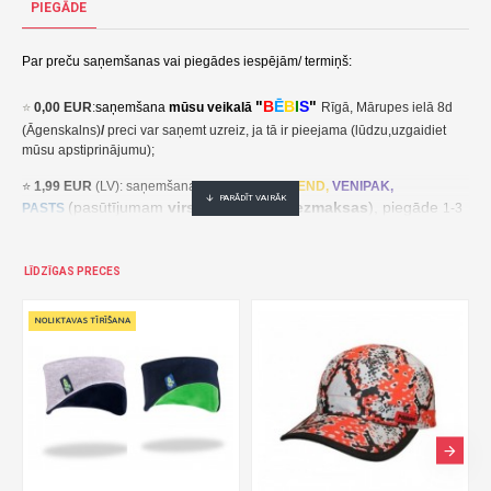
PIEGĀDE
Par preču saņemšanas vai piegādes iespējām/ termiņš:
"
B
Ē
B
I
S
"
⭐
0,00 EUR
:
saņemšana
mūsu veikalā
Rīgā, Mārupes ielā 8d
(Āgenskalns)
/
preci var saņemt uzreiz, ja tā ir pieejama (lūdzu,uzgaidiet
mūsu apstiprinājumu);
⭐
1,99 EUR
(LV): saņemšana pakomātā
UNI
SEND,
VENIPAK,
(pasūtījumam
virs 30,00 EUR- bezmaksas
), piegāde
PASTS
1-3
darba dienu laikā;
⭐
2,49 EUR
(LT, EE): saņemšana pakomātā
UNI
SEND,
Udrop
,
LĪDZĪGAS PRECES
, piegāde
LPExpress
2-5 darba dienu laikā;
EE:
2,49 EUR kättesaamine pakiautomaadis UNISEND, Udrop,
kohaletoimetamine 2-5 tööpäeva jooksul;
LT: 2,49 EUR gavimas siuntų automate UNISEND, Udrop, LPExpress,
pristatymas per 2–5 darbo dienas;
(pasūtījumam
virs
⭐ 3
,50 EUR
(LV): saņemšana
DPD
Paku Skapis
30,00 EUR- bezmaksas
), piegāde
1-3 darba dienu laikā;