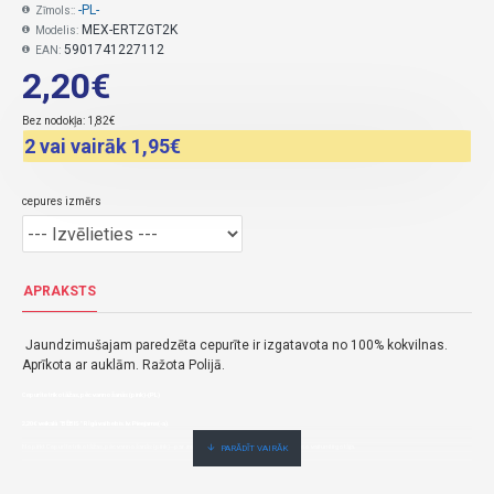
-PL-
Zīmols::
MEX-ERTZGT2K
Modelis:
5901741227112
EAN:
2,20€
Bez nodokļa: 1,82€
2 vai vairāk 1,95€
cepures izmērs
APRAKSTS
Jaundzimušajam paredzēta cepurīte ir izgatavota no 100% kokvilnas.
Aprīkota ar auklām. Ražota Polijā.
Cepurīte trikotāžas, pēc vannošanās (pink)-(PL)
2,20€ veikalā "BĒBIS" Rīgā vai bebis.lv.Pieejams(-a).
Nopirkt Cepurīte trikotāžas, pēc vannošanās (pink)--par zemu cenu,ātri,ērti,bez gaidīšanas.Cenas no vairumtirgotāja.