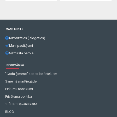
MANS KONTS
Autorizēties (ielogoties)
Mani pasūtījumi
Aizmirsta parole
INFORMĀCIJA
"Goda ģimene" kartes īpašniekiem
Saņemšana/Piegāde
Pirkumu noteikumi
Privātuma politika
"BĒBIS" Dāvanu karte
BLOG