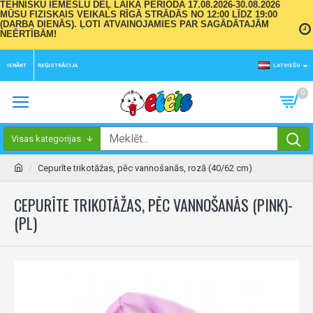
TEHNISKU IEMESLU DĒĻ LAIKA PERIODĀ 17.08.2026-30.08.2026
MŪSU FIZISKAIS VEIKALS RĪGĀ STRĀDĀS NO 12:00 LĪDZ 19:00
(DARBA DIENĀS). ĻOTI ATVAINOJAMIES PAR SAGĀDĀTAJĀM
NEĒRTĪBĀM!
IENĀKT
REĢISTRĀCIJA
LATVIEŠU
0
Visas kategorijas
Cepurīte trikotāžas, pēc vannošanās, rozā (40/62 cm)
CEPURĪTE TRIKOTĀŽAS, PĒC VANNOŠANĀS (PINK)-
(PL)