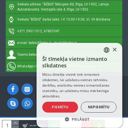
Veikala adrese: "BĒBIS"
Mārupes 8d, Rīga, LV-1002, Latvija
Autostāvvieta: Ventspils iela 4, Rīga, LV-1002
Veikala "BĒBIS" darba laiks: I-V 10:00-19:00, VI, VII brīvdiena
+371 29511512, 67807047
e-mail:
bebis@bebis.lv, glosk@bebis.lv
×
Teams:
bebis.lv
Šī tīmekļa vietne izmanto
LATVIAN
sīkdatnes
WhatsApp:
+371 29511512, 20579272 (tikai ziņojumi)
RUSSIAN
Mūsu tīmekļa vietnē tiek izmantoti
sīkdatnes, lai uzlabotu vietnes tehnisku
ENGLISH
darbību, analizētu vietnes izmantošanas
statistiku, un uzlabotu mūsu mārketinga
aktivitātes.
PIEKRĪTU
NEPIEKRĪTU
PIELĀGOT
Autortiesības © 2023, Bebis.lv, Visas tiesības aizsargātas
IELIKT GROZĀ