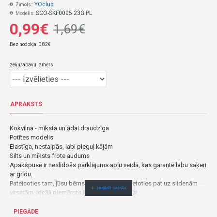
YOclub
Zīmols::
SCO-SKF0005.23G.PL
Modelis:
0,99€
1,69€
Bez nodokļa: 0,82€
zeķu/apavu izmērs
APRAKSTS
Kokvilna - mīksta un ādai draudzīga
Potītes modelis
Elastīga, nestaipās, labi pieguļ kājām
Silts un mīksts frote audums
Apakšpusē ir neslīdošs pārklājums apļu veidā, kas garantē labu saķeri
ar grīdu.
Pateicoties tam, jūsu bērns varēs droši pārvietoties pat uz slidenām
virsmām. Ideāli piemērots ikdienas valkāšanai.
Sastāvs: 80% kokvilna, 15% poliamīds, 5% elastāns.
Zeķes frotē ar ABS SKF-0005 pink lama-Yoclub
PIEGĀDE