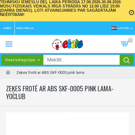
TEHNISKU IEMESLU DĒĻ LAIKA PERIODĀ 17.08.2026-30.08.2026
MŪSU FIZISKAIS VEIKALS RĪGĀ STRĀDĀS NO 12:00 LĪDZ 19:00
(DARBA DIENĀS). ĻOTI ATVAINOJAMIES PAR SAGĀDĀTAJĀM
NEĒRTĪBĀM!
IENĀKT
REĢISTRĀCIJA
LATVIEŠU
0
Visas kategorijas
Zeķes frotē ar ABS SKF-0005 pink lama
ZEĶES FROTĒ AR ABS SKF-0005 PINK LAMA-
YOCLUB