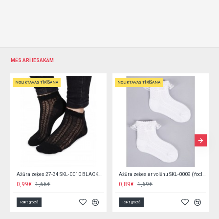
MĒS ARĪ IESAKĀM
NOLIKTAVAS TĪRĪŠANA
NOLIKTAVAS TĪRĪŠANA
Ažūra zeķes 27-34 SKL-0010 BLACK (Yoclub)
Ažūra zeķes ar volānu SKL-0009 (Yoclub)
0,89€
1,69€
0,99€
1,50€
Ielikt grozā
Ielikt grozā