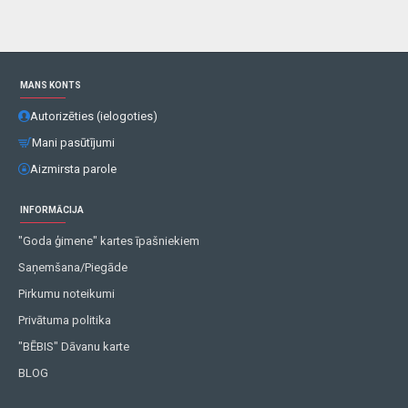
MANS KONTS
Autorizēties (ielogoties)
Mani pasūtījumi
Aizmirsta parole
INFORMĀCIJA
"Goda ģimene" kartes īpašniekiem
Saņemšana/Piegāde
Pirkumu noteikumi
Privātuma politika
"BĒBIS" Dāvanu karte
BLOG