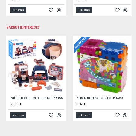
Ielikt grozā
Ielikt grozā
VARBŪT IEINTERESĒS
Maģiskās smiltis 1 kg BLUE 9568/2
Halāts frotē Grey Dog 92/104 cm (44672)
4,40€
13,90€
16,90€
Ielikt grozā
Ielikt grozā