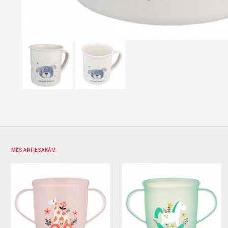
MĒS ARĪ IESAKĀM