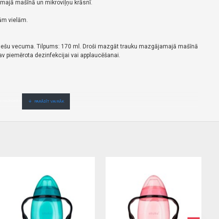
majā mašīnā un mikroviļņu krāsnī.
ām vielām.
ēnešu vecuma. Tilpums: 170 ml. Droši mazgāt trauku mazgājamajā mašīnā
Nav piemērota dezinfekcijai vai applaucēšanai.
nu,ātri,ērti,bez gaidīšanas.Cenas no vairumtirgotāja.