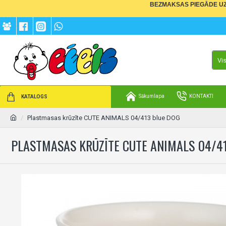
BEZMAKSAS PIEGĀDE UZ 
Vi
Sākumlapa
KONTAKTI
KATALOGS
Plastmasas krūzīte CUTE ANIMALS 04/413 blue DOG
PLASTMASAS KRŪZĪTE CUTE ANIMALS 04/4