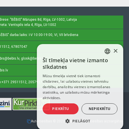
drese: "BĒBIS"
Mārupes 8d, Rīga, LV-1002, Latvija
ieta: Ventspils iela 4, Rīga, LV-1002
ĒBIS" darba laiks: I-V 10:00-19:00, VI, VII brīvdiena
11512, 67807047
×
bis@bebis.lv, glosk@bebis.lv
Šī tīmekļa vietne izmanto
LATVIAN
sīkdatnes
bis.lv
RUSSIAN
Mūsu tīmekļa vietnē tiek izmantoti
sīkdatnes, lai uzlabotu vietnes tehnisku
ENGLISH
:
+371 29511512, 20579272 (tikai ziņojumi)
darbību, analizētu vietnes izmantošanas
statistiku, un uzlabotu mūsu mārketinga
aktivitātes.
PIEKRĪTU
NEPIEKRĪTU
PIELĀGOT
Autortiesības © 2023, Bebis.lv, Visas tiesības aizsargātas