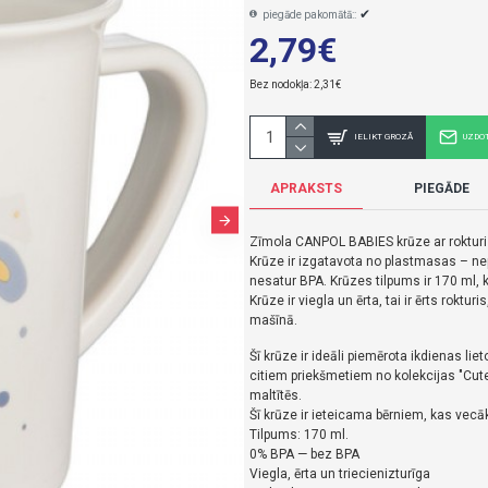
✔
piegāde pakomātā::
2,79€
Bez nodokļa: 2,31€
IELIKT GROZĀ
UZDO
APRAKSTS
PIEGĀDE
Zīmola CANPOL BABIES krūze ar rokturi
Krūze ir izgatavota no plastmasas – nep
nesatur BPA.
Krūzes tilpums ir 170 ml, k
Krūze ir viegla un ērta, tai ir ērts rokturi
mašīnā.
Šī krūze ir ideāli piemērota ikdienas li
citiem priekšmetiem no kolekcijas "Cut
maltītēs.
Šī krūze ir ieteicama bērniem, kas vecāk
Tilpums: 170 ml.
0% BPA — bez BPA
Viegla, ērta un triecienizturīga