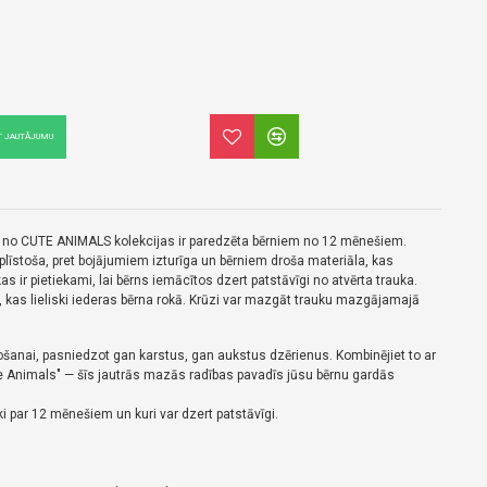
T JAUTĀJUMU
 no CUTE ANIMALS kolekcijas ir paredzēta bērniem no 12 mēnešiem.
līstoša, pret bojājumiem izturīga un bērniem droša materiāla, kas
as ir pietiekami, lai bērns iemācītos dzert patstāvīgi no atvērta trauka.
s, kas lieliski iederas bērna rokā. Krūzi v
ar mazgāt trauku mazgājamajā
etošanai, pasniedzot gan karstus, gan aukstus dzērienus. Kombinējiet to ar
e Animals" — šīs jautrās mazās radības pavadīs jūsu bērnu gardās
i par 12 mēnešiem un kuri var dzert patstāvīgi.