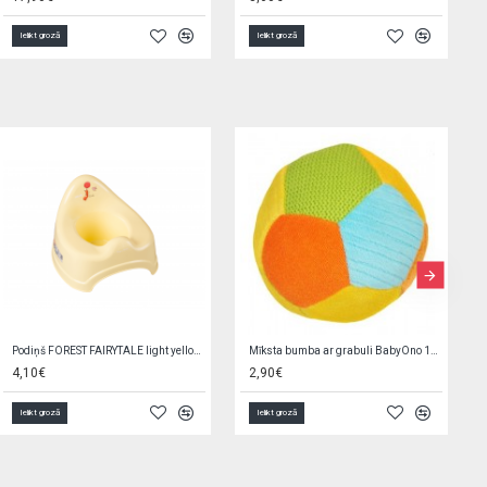
Ielikt grozā
Ielikt grozā
Baby Mix POLICE elektriskais motocikls, zaļš
Blūze trikotāžas INDIAN 110-116 cm Nicol 167297
230,00€
11,90€
Ielikt grozā
Ielikt grozā