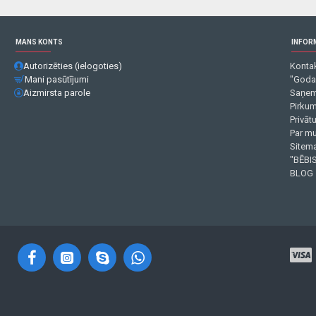
MANS KONTS
INFOR
Autorizēties (ielogoties)
Kontak
Mani pasūtījumi
"Goda
Aizmirsta parole
Saņem
Pirku
Privāt
Par m
Sitema
"BĒBIS
BLOG