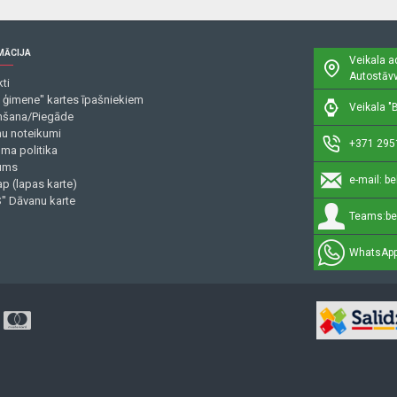
MĀCIJA
Veikala a
Autostāvv
ti
 ģimene" kartes īpašniekiem
Veikala "B
šana/Piegāde
mu noteikumi
+371 295
uma politika
ums
e-mail:
be
p (lapas karte)
" Dāvanu karte
Teams:
be
WhatsApp