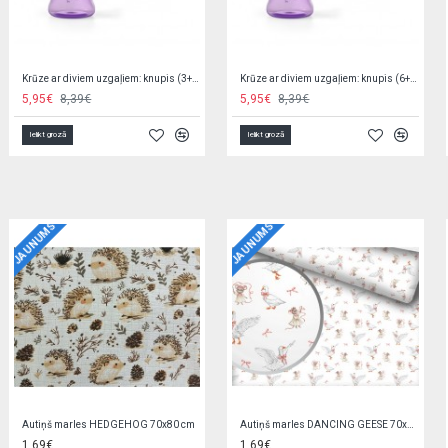
Krūze ar neslīdošu riņķi EXOTIC ANIMALS 2/100 yellow
Krūze ar salmiņu un svērteni EXOTIC 56/606 grey
2,75€
9,90€
Ielikt grozā
Ielikt grozā
JAUNUMS
JAUNUMS
Kluči 200 el. H8554
Liels suns LAKI 45 cm C6546
15,00€
15,90€