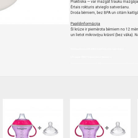
Praktiska — var mazgāt trauku mazgāja
Ērtais rokturis atvieglo satveršanu.
Droša bērniem, bez BPA un citām kaitīg
Papildinformācija
Šī krūze ir piemērota bērniem no 12 m
un lietot mikroviļņu krāsnī (bez vāka). 
Plastmasas krūzīte CUTE ANIMALS 04/413 blue DOG-Canpol babies
2,79€ veikalā "BĒBIS" Rīgā vai bebis.lv.Pieejams(-a).
Nopirkt Plastmasas krūzīte CUTE ANIMALS 04/413 blue DOG-5901691885844-par zemu ce