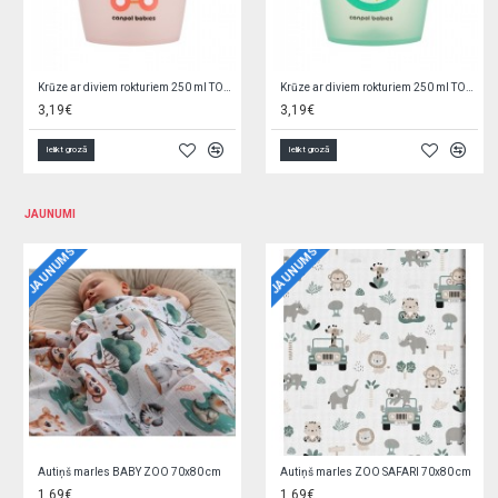
Krūze ar neslīdošu riņķi EXOTIC ANIMALS 2/100 transparent
Krūze ar neslīdošu riņķi EXOTIC ANIMALS 2/100 turqouise
2,75€
2,75€
Ielikt grozā
Ielikt grozā
JAUNUMI
JAUNUMS
JAUNUMS
Kluči konstruēšanai 24 el. H4360
Vilciņš LUX Z3643
8,40€
6,90€