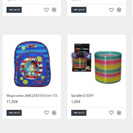
Ielikt grozā
Ielikt grozā
Bezkontakta termometrs BabyOno 1575
Koka stumjamā rotaļlieta-rati (6495)
21,90€
42,90€
Ielikt grozā
Ielikt grozā