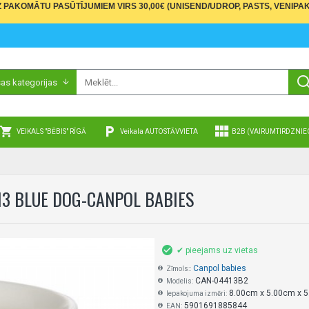
PAKOMĀTU PASŪTĪJUMIEM VIRS 30,00€ (UNISEND/UDROP, PASTS, VENIPAK
sas kategorijas
VEIKALS "BĒBIS" RĪGĀ
Veikala AUTOSTĀVVIETA
B2B (VAIRUMTIRDZNIE
13 BLUE DOG-CANPOL BABIES
✔ pieejams uz vietas
Canpol babies
Zīmols::
CAN-04413B2
Modelis:
8.00cm x 5.00cm x 
Iepakojuma izmēri:
5901691885844
EAN: