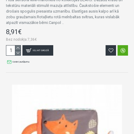
tekstūru materiāli stimulē mazuļa attīstību. Čaukstošie elementi un
drošais spogulis piesaista uzmanību. Elastīgas ausis kalpo arī kā
zobu graužamais.Rotaļlietu rotā melnbaltas svītras, kuras vislabāk
atpazīt vismazākie bērni.Canpol ..
8,91€
Bez nodokļa:7,36€
IELIKT GROZĀ
Uzdot jautājumu