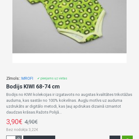
Zīmols::
MROFI
✔ pieejams uz vietas
Bodijs KIWI 68-74 cm
Bodijs no KIWI kolekcijas ir izgatavots no augstas kvalitātes trikotāžas
auduma, kas sastāv no 100% kokvilnas. Augļu motīvs uz auduma
uzdrukāts ar digitālo metodi, kas ļauj apdrukas dizainā izmantot
daudzas krāsas.Ražots Polijā...
3,90€
4,90€
Bez nodokļa:3,22€