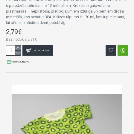
ir paredzēta bērniem no 12 mēnešiem. Krūze ir izgatavota no
plastmasas – neplīstoša, pret bojājumiem izturīga un bērniem droša
materiāla, kas nesatur BPA. Krūzes tilpums ir 170 ml, kas ir pietiekami,
lai bērns iemācītos dzert patstāvīg..
2,79€
Bez nodokļa:2,31€
IELIKT GROZĀ
Uzdot jautājumu