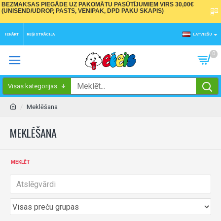
BEZMAKSAS PIEGĀDE UZ PAKOMĀTU PASŪTĪJUMIEM VIRS 30,00€
(UNISEND/UDROP, PASTS, VENIPAK, DPD PAKU SKAPIS)
IENĀKT
REĢISTRĀCIJA
LATVIEŠU
0
Visas kategorijas
Meklēšana
MEKLĒŠANA
MEKLĒT