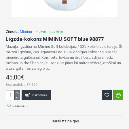
Zīmols::
Miminu
✔ pieejams uz vietas
Ligzda-kokons MIMINU SOFT blue 98877
Mazuļa ligzdiņa no Miminu Soft kolekcijas, 100% kokvilnas džersijs. Šī
mīkstā ligzdiņa, kas izgatavota no 100% dabīgas kokvilnas, ir ideāli
piemērota gulēšanai. Komforts, tuvība un drošība.Lizdiņa sniedz
tuvības un drošības sajūtu. Mazulis jūtas kā mātes vēderā, drošībā un
aizsargāts. Tas atvieglo p..
45,00€
Bez nodokļa:37,19€
IELIKT GROZĀ
Uzdot jautājumu
...saraksta beigas.