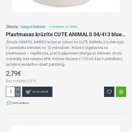
Zīmols::
Canpol babies
✔ pieejams uz vietas
Plastmasas krūzīte CUTE ANIMALS 04/413 blue DOG
Zīmola CANPOL BABIES krūze ar rokturi no CUTE ANIMALS kolekcijas
ir paredzēta bērniem no 12 mēnešiem. Krūze ir izgatavota no
plastmasas – neplīstoša, pret bojājumiem izturīga un bērniem droša
materiāla, kas nesatur BPA. Krūzes tilpums ir 170 ml, kas ir pietiekami,
lai bērns iemācītos dzert patstāvīg..
2,79€
Bez nodokļa:2,31€
IELIKT GROZĀ
Uzdot jautājumu