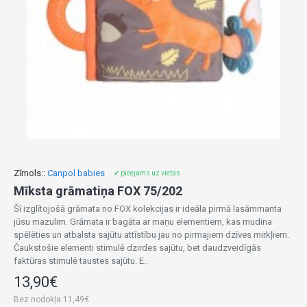
Zīmols::
Canpol babies
✔ pieejams uz vietas
Mīksta grāmatiņa FOX 75/202
Šī izglītojošā grāmata no FOX kolekcijas ir ideāla pirmā lasāmmanta
jūsu mazulim. Grāmata ir bagāta ar maņu elementiem, kas mudina
spēlēties un atbalsta sajūtu attīstību jau no pirmajiem dzīves mirkļiem.
Čaukstošie elementi stimulē dzirdes sajūtu, bet daudzveidīgās
faktūras stimulē taustes sajūtu. E..
13,90€
Bez nodokļa:11,49€