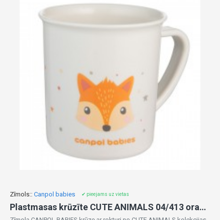
Zīmols::
Canpol babies
✔ pieejams uz vietas
Plastmasas krūzīte CUTE ANIMALS 04/413 orange FOX
Zīmola CANPOL BABIES krūze ar rokturi no CUTE ANIMALS kolekcijas