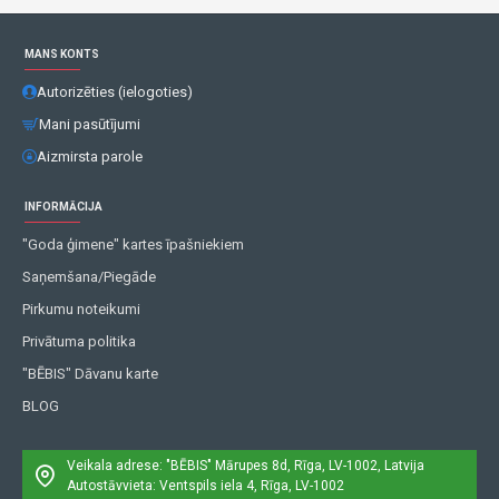
MANS KONTS
Autorizēties (ielogoties)
Mani pasūtījumi
Aizmirsta parole
INFORMĀCIJA
"Goda ģimene" kartes īpašniekiem
Saņemšana/Piegāde
Pirkumu noteikumi
Privātuma politika
"BĒBIS" Dāvanu karte
BLOG
Veikala adrese: "BĒBIS"
Mārupes 8d, Rīga, LV-1002, Latvija
Autostāvvieta: Ventspils iela 4, Rīga, LV-1002