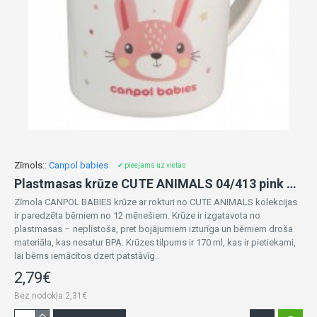
Zīmols::
Canpol babies
✔ pieejams uz vietas
Plastmasas krūze CUTE ANIMALS 04/413 pink RABBIT
Zīmola CANPOL BABIES krūze ar rokturi no CUTE ANIMALS kolekcijas
ir paredzēta bērniem no 12 mēnešiem. Krūze ir izgatavota no
plastmasas – neplīstoša, pret bojājumiem izturīga un bērniem droša
materiāla, kas nesatur BPA. Krūzes tilpums ir 170 ml, kas ir pietiekami,
lai bērns iemācītos dzert patstāvīg..
2,79€
Bez nodokļa:2,31€