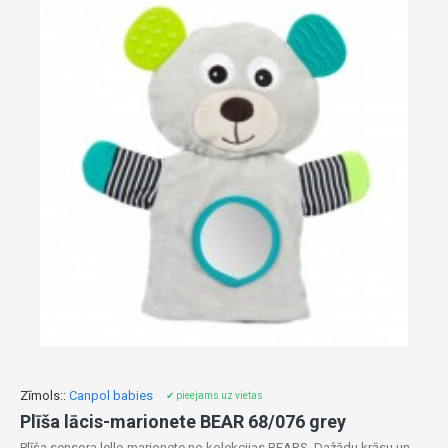
Zīmols::
Canpol babies
✔ pieejams uz vietas
Plīša lācis-marionete BEAR 68/076 grey
Plīša sensora lelle-marionete no kolekcijas BEARS. Dažādu krāsu un