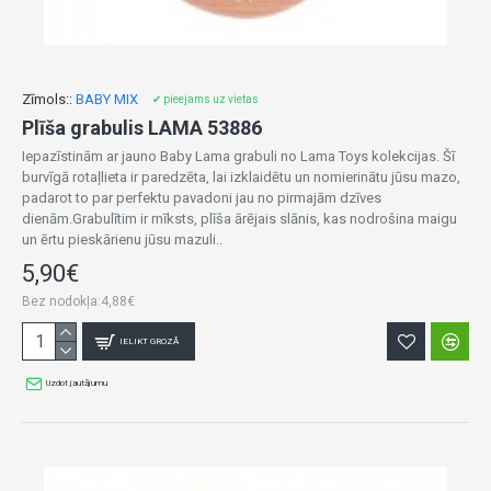
Zīmols::
BABY MIX
✔ pieejams uz vietas
Plīša grabulis LAMA 53886
Iepazīstinām ar jauno Baby Lama grabuli no Lama Toys kolekcijas. Šī
burvīgā rotaļlieta ir paredzēta, lai izklaidētu un nomierinātu jūsu mazo,
padarot to par perfektu pavadoni jau no pirmajām dzīves
dienām.Grabulītim ir mīksts, plīša ārējais slānis, kas nodrošina maigu
un ērtu pieskārienu jūsu mazuli..
5,90€
Bez nodokļa:4,88€
IELIKT GROZĀ
Uzdot jautājumu