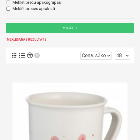
Meklēt preču apakšgrupās
Meklēt preces aprakstā
MEKLĒT
MEKLĒŠANAS REZULTĀTS
0