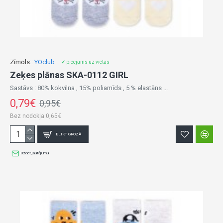
Zīmols::
YOclub
✔ pieejams uz vietas
Zeķes plānas SKA-0112 GIRL
Sastāvs : 80% kokvilna , 15% poliamīds , 5 % elastāns ...
0,79€
0,95€
Bez nodokļa:0,65€
IELIKT GROZĀ
Uzdot jautājumu