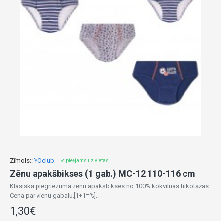
Zīmols::
YOclub
✔ pieejams uz vietas
Zēnu apakšbikses (1 gab.) MC-12 110-116 cm
Klasiskā piegriezuma zēnu apakšbikses no 100% kokvilnas trikotāžas.
Cena par vienu gabalu.[1+1=%]..
1,30€