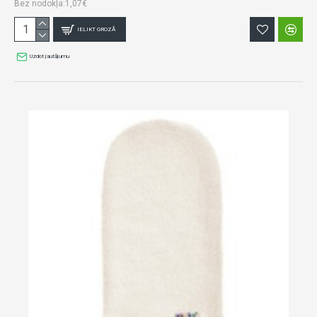
Bez nodokļa:1,07€
IELIKT GROZĀ
Uzdot jautājumu