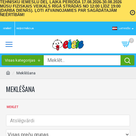
TEHNISKU IEMESLU DĒĻ LAIKA PERIODĀ 17.08.2026-30.08.2026
MŪSU FIZISKAIS VEIKALS RĪGĀ STRĀDĀS NO 12:00 LĪDZ 19:00
(DARBA DIENĀS). ĻOTI ATVAINOJAMIES PAR SAGĀDĀTAJĀM
NEĒRTĪBĀM!
IENĀKT
REĢISTRĀCIJA
LATVIEŠU
0
Visas kategorijas
Meklēšana
MEKLĒŠANA
MEKLĒT