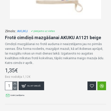
Zīmols::
AKUKU
✔ pieejams uz vietas
Frotē cimdiņš mazgāšanai AKUKU A1121 beige
Cimdiņš mazgāšanai no frotē auduma ir neaizstājams jau no pirmās
vannas. Ērta forma noderēs, mazgājot mazuli, kā arī ikdienas aprūpē,
lai mazgātu rokas un muti dienas laikā. Izgatavots no augstas
kvalitātes mīkstas frotē kokvilnas, tāpēc nekairina maigo mazuļa ādu.
Katrs cimds ir aprīk..
1,35€
Bez nodokļa:1,12€
IELIKT GROZĀ
Uzdot jautājumu