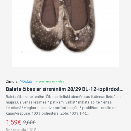
Zīmols::
YOclub
✔ pieejams uz vietas
Baleta čibas ar sirsniņām 28/29 BL-12-izpārdošana
Baleta čibas meitenēm. Čibas ir lieliski piemērotas ikdienas lietošanai
mājās.Galvenās iezīmes:* patīkami valkāt* mīksta zolīte * ērtas
lietošanā* vieglas – sniedz komforta sajūtu* profilētas - neslīd no
kājasVirspuse: 100% poliesters. Zole: 100% TPR...
1,59€
2,60€
Bez nodokļa:1,31€