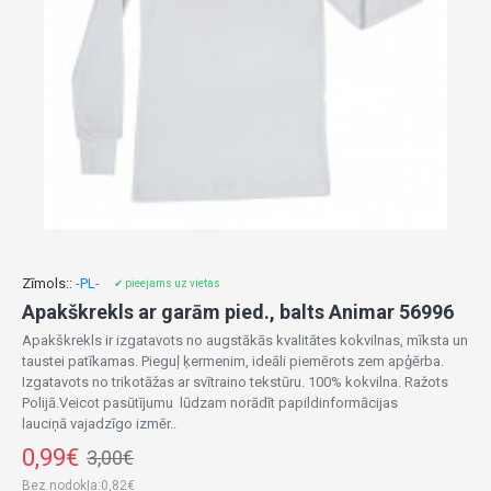
Zīmols::
-PL-
✔ pieejams uz vietas
Apakškrekls ar garām pied., balts Animar 56996
Apakškrekls ir izgatavots no augstākās kvalitātes kokvilnas, mīksta un
taustei patīkamas. Pieguļ ķermenim, ideāli piemērots zem apģērba.
Izgatavots no trikotāžas ar svītraino tekstūru. 100% kokvilna. Ražots
Polijā.Veicot pasūtījumu lūdzam norādīt papildinformācijas
lauciņā vajadzīgo izmēr..
0,99€
3,00€
Bez nodokļa:0,82€