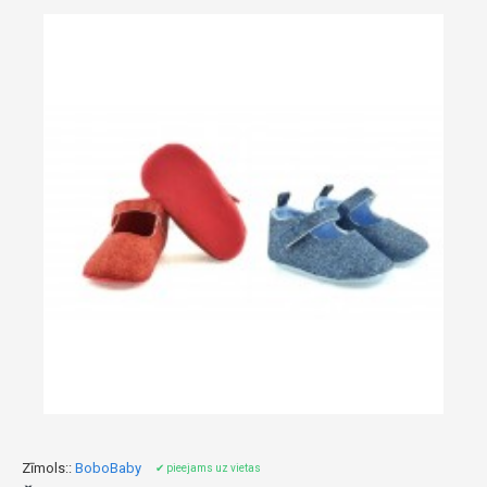
Zīmols::
BoboBaby
✔ pieejams uz vietas