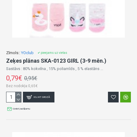
Zīmols::
YOclub
✔ pieejams uz vietas
Zeķes plānas SKA-0123 GIRL (3-9 mēn.)
Sastāvs : 80% kokvilna , 15% poliamīds , 5 % elastāns ...
0,79€
0,95€
Bez nodokļa:0,65€
IELIKT GROZĀ
Uzdot jautājumu