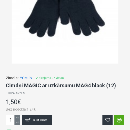
Zīmols::
YOclub
✔ pieejams uz vietas
Cimdņi MAGIC ar uzkārsumu MAG4 black (12)
100% akrils..
1,50€
Bez nodokļa:1,24€
IELIKT GROZĀ