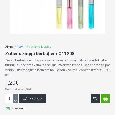
Zīmols::
SW
✔ pieejams uz vietas
Zobens ziepju burbuļiem Q11208
Ziepju burbuļu veidotājs krāsaina zobena formā. Palīdz izveidot lielus
burbuļus. Pieejams vairākās nejauši izvēlētās krāsās. Cena norādīta par
vienību. Izstrādājums bērniem no 3 gadu vecuma. Zobena izmērs: 35x3
cm..
1,20€
Bez nodokļa:0,99€
IELIKT GROZĀ
Uzdot jautājumu