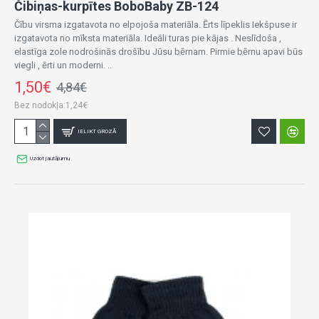
Čibiņas-kurpītes BoboBaby ZB-124
Čību virsma izgatavota no elpojoša materiāla. Ērts līpeklis Iekšpuse ir
izgatavota no mīksta materiāla. Ideāli turas pie kājas . Neslīdoša ,
elastīga zole nodrošinās drošību Jūsu bērnam. Pirmie bērnu apavi būs
viegli , ērti un moderni. ..
1,50€
4,84€
Bez nodokļa:1,24€
IELIKT GROZĀ
Uzdot jautājumu