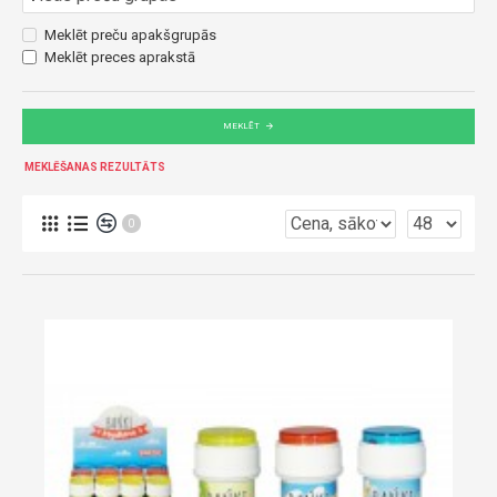
Meklēt preču apakšgrupās
Meklēt preces aprakstā
MEKLĒT
MEKLĒŠANAS REZULTĀTS
0