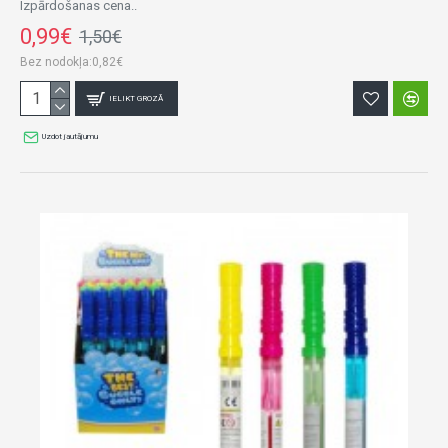
Izpārdošanas cena..
0,99€
1,50€
Bez nodokļa:0,82€
IELIKT GROZĀ
Uzdot jautājumu