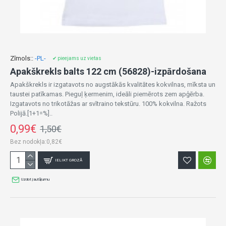
Zīmols::
-PL-
✔ pieejams uz vietas
Apakškrekls balts 122 cm (56828)-izpārdošana
Apakškrekls ir izgatavots no augstākās kvalitātes kokvilnas, mīksta un
taustei patīkamas. Pieguļ ķermenim, ideāli piemērots zem apģērba.
Izgatavots no trikotāžas ar svītraino tekstūru. 100% kokvilna. Ražots
Polijā.[1+1=%]..
0,99€
1,50€
Bez nodokļa:0,82€
IELIKT GROZĀ
Uzdot jautājumu