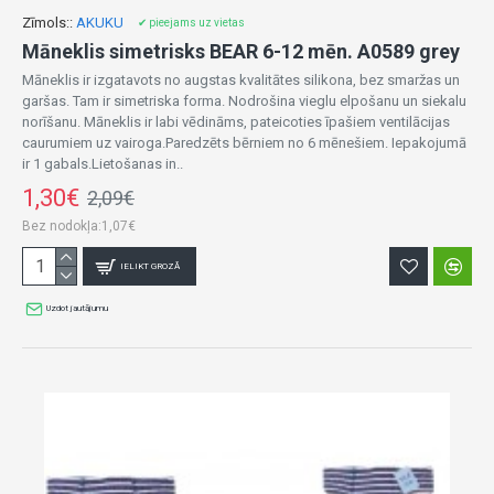
Zīmols::
AKUKU
✔ pieejams uz vietas
Māneklis simetrisks BEAR 6-12 mēn. A0589 grey
Māneklis ir izgatavots no augstas kvalitātes silikona, bez smaržas un
garšas. Tam ir simetriska forma. Nodrošina vieglu elpošanu un siekalu
norīšanu. Māneklis ir labi vēdināms, pateicoties īpašiem ventilācijas
caurumiem uz vairoga.Paredzēts bērniem no 6 mēnešiem. Iepakojumā
ir 1 gabals.Lietošanas in..
1,30€
2,09€
Bez nodokļa:1,07€
IELIKT GROZĀ
Uzdot jautājumu