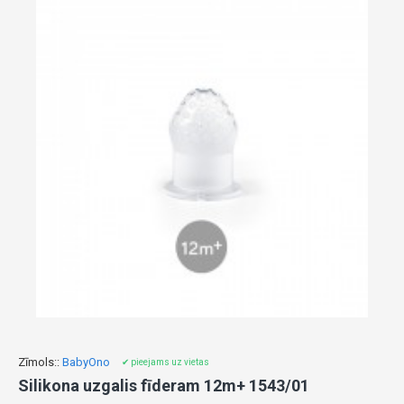
Zīmols::
BabyOno
✔ pieejams uz vietas
Silikona uzgalis fīderam 12m+ 1543/01