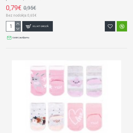
0,79€
0,95€
Bez nodokļa:0,65€
IELIKT GROZĀ
Uzdot jautājumu