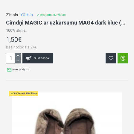
Zīmols::
YOclub
✔ pieejams uz vietas
Cimdņi MAGIC ar uzkārsumu MAG4 dark blue (12)
100% akrils..
1,50€
Bez nodokļa:1,24€
IELIKT GROZĀ
Uzdot jautājumu
NOLIKTAVAS TĪRĪŠANA
NOLIKTAVAS TĪRĪŠANA