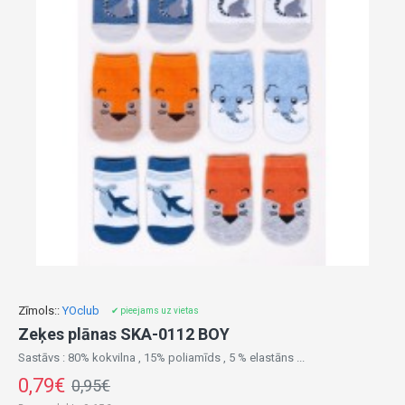
Zīmols::
YOclub
✔ pieejams uz vietas
Zeķes plānas SKA-0112 BOY
Sastāvs : 80% kokvilna , 15% poliamīds , 5 % elastāns ...
0,79€
0,95€