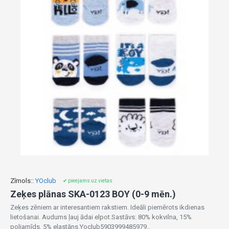
Zīmols::
YOclub
✔ pieejams uz vietas
Zeķes plānas SKA-0123 BOY (0-9 mēn.)
Zeķes zēniem ar interesantiem rakstiem. Ideāli piemērots ikdienas
lietošanai. Audums ļauj ādai elpot.Sastāvs: 80% kokvilna, 15%
poliamīds, 5% elastāns.Yoclub5903999485979..