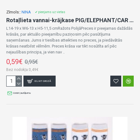
Zīmols::
NINA
✔ pieejams uz vietas
Rotaļlieta vannai-krājkase PIG/ELEPHANT/CAR 00123
L14-19 x W6-13 x H5-11,5 cmRažots PolijāPreces ir pieejamas dažādās
krāsās, par aktuālo pieejamību paziņosim pēc pasūtījuma
saņemšanas. Jums ir tiesības atteikties no preces, ja piedāvātās
krāsas neatbilst vēlmēm. Preces krāsa var tikt nosūtīta arī pēc
nejaušības principa, ja vien nav ..
0,59€
0,95€
Bez nodokļa:0,49€
IELIKT GROZĀ
Uzdot jautājumu