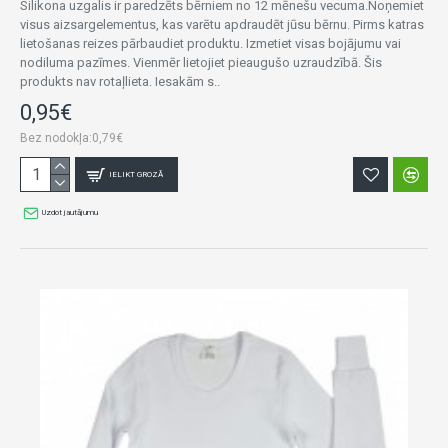
Silikona uzgalis ir paredzēts bērniem no 12 mēnešu vecuma.Noņemiet
visus aizsargelementus, kas varētu apdraudēt jūsu bērnu. Pirms katras
lietošanas reizes pārbaudiet produktu. Izmetiet visas bojājumu vai
nodiluma pazīmes. Vienmēr lietojiet pieaugušo uzraudzībā. Šis
produkts nav rotaļlieta. Iesakām s..
0,95€
Bez nodokļa:0,79€
IELIKT GROZĀ
Uzdot jautājumu