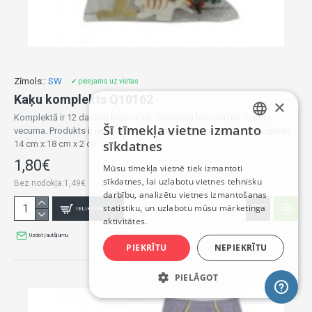
Zīmols::
SW
✔ pieejams uz vietas
Kaķu komplekts Q10162
×
Komplektā ir 12 dažādu krāsu kaķi. Rotaļlieta bērniem no 3 gadu
Šī tīmekļa vietne izmanto
vecuma. Produkts ir iepakots caurspīdīgā maisiņā.Iepakojuma izméri:
LATVIAN
sīkdatnes
14 cm x 18 cm x 2 cm...
RUSSIAN
1,80€
Mūsu tīmekļa vietnē tiek izmantoti
sīkdatnes, lai uzlabotu vietnes tehnisku
ENGLISH
Bez nodokļa:1,49€
darbību, analizētu vietnes izmantošanas
statistiku, un uzlabotu mūsu mārketinga
IELIKT GROZĀ
aktivitātes.
Uzdot jautājumu
PIEKRĪTU
NEPIEKRĪTU
PIELĀGOT