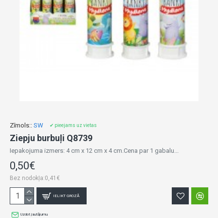
Zīmols::
SW
✔ pieejams uz vietas
Ziepju burbuļi Q8739
Iepakojuma izmers: 4 cm x 12 cm x 4 cm.Cena par 1 gabalu...
0,50€
Bez nodokļa:0,41€
IELIKT GROZĀ
Uzdot jautājumu