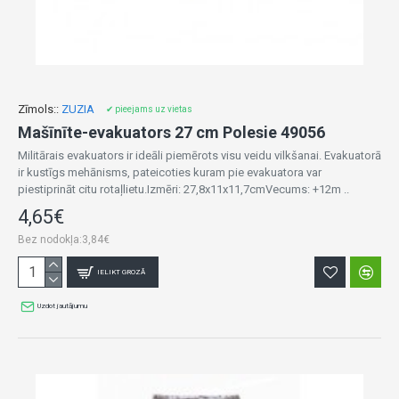
Zīmols::
ZUZIA
✔ pieejams uz vietas
Mašīnīte-evakuators 27 cm Polesie 49056
Militārais evakuators ir ideāli piemērots visu veidu vilkšanai. Evakuatorā
ir kustīgs mehānisms, pateicoties kuram pie evakuatora var
piestiprināt citu rotaļlietu.Izmēri: 27,8x11x11,7cmVecums: +12m ..
4,65€
Bez nodokļa:3,84€
IELIKT GROZĀ
Uzdot jautājumu