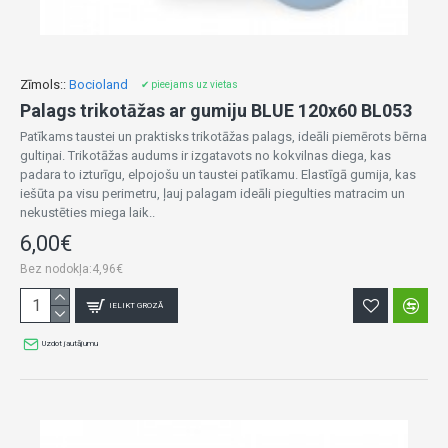
Zīmols::
Bocioland
✔ pieejams uz vietas
Palags trikotāžas ar gumiju BLUE 120x60 BL053
Patīkams taustei un praktisks trikotāžas palags, ideāli piemērots bērna
gultiņai. Trikotāžas audums ir izgatavots no kokvilnas diega, kas
padara to izturīgu, elpojošu un taustei patīkamu. Elastīgā gumija, kas
iešūta pa visu perimetru, ļauj palagam ideāli piegulties matracim un
nekustēties miega laik..
6,00€
Bez nodokļa:4,96€
IELIKT GROZĀ
Uzdot jautājumu