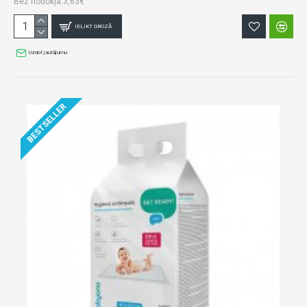
Bez nodokļa:3,63€
IELIKT GROZĀ
Uzdot jautājumu
BESTSELLER