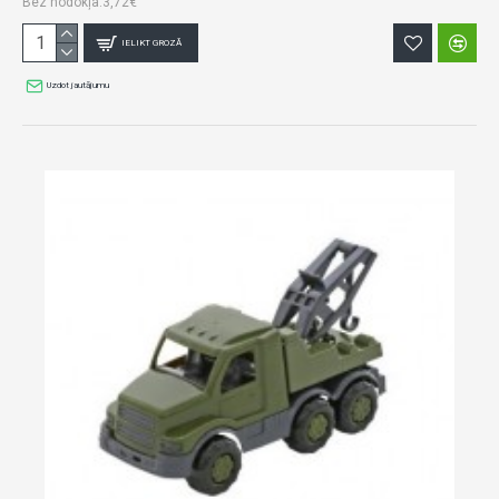
Bez nodokļa:3,72€
IELIKT GROZĀ
Uzdot jautājumu