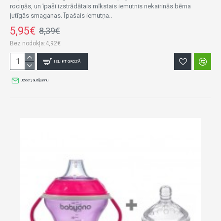
rociņās, un īpaši izstrādātais mīkstais iemutnis nekairinās bērna
jutīgās smaganas. Īpašais iemutņa..
5,95€
8,39€
Bez nodokļa:4,92€
IELIKT GROZĀ
Uzdot jautājumu