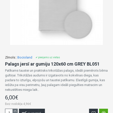
Zīmols::
Bocioland
✔ pieejams uz vietas
Palags jersī ar gumiju 120x60 cm GREY BL051
Patīkams taustei un praktisks trikotāžas palags, ideāli piemērots bērna
gultiņai. Trikotāžas audums ir izgatavots no kokvilnas diega, kas
padara to izturīgu, elpojošu un taustei patīkamu. Elastīgā gumija, kas
iešūta pa visu perimetru, ļauj palagam ideāli piegulties matracim un
nekustēties miega laik..
6,00€
Bez nodokļa:4,96€