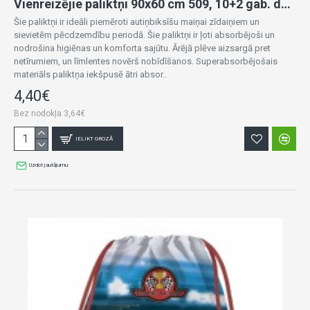
Vienreizējie paliktņi 90x60 cm 509, 10+2 gab. dāvanā!
Šie paliktņi ir ideāli piemēroti autiņbiksīšu maiņai zīdaiņiem un
sievietēm pēcdzemdību periodā. Šie paliktņi ir ļoti absorbējoši un
nodrošina higiēnas un komforta sajūtu. Ārējā plēve aizsargā pret
netīrumiem, un līmlentes novērš nobīdīšanos. Superabsorbējošais
materiāls paliktņa iekšpusē ātri absor..
4,40€
Bez nodokļa:3,64€
IELIKT GROZĀ
Uzdot jautājumu