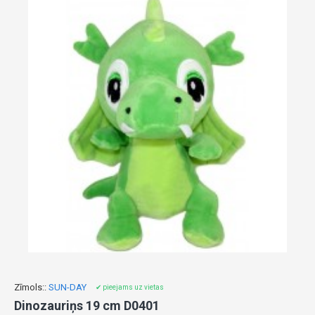
Zīmols::
SUN-DAY
✔ pieejams uz vietas
Dinozauriņs 19 cm D0401