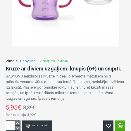
Zīmols::
BabyOno
✔ pieejams uz vietas
Krūze ar diviem uzgaļiem: knupis (6+) un snīpītis, 180 ml 1456/04
BABYONO neizlīstošā krūzīte ir ideāli piemērota mazuļiem no 3
mēnešu vecuma. Jūsu mazais var iemācīties dzert, neriskējot dzērienu
izšļakstīt. Plašie ergonomiskie rokturi ļauj ērti turēt krūzīti mazās
rociņās, un īpaši izstrādātais mīkstais iemutnis nekairinās bērna
jutīgās smaganas. Īpašais iemutņa..
5,95€
8,39€
Bez nodokļa:4,92€
IELIKT GROZĀ