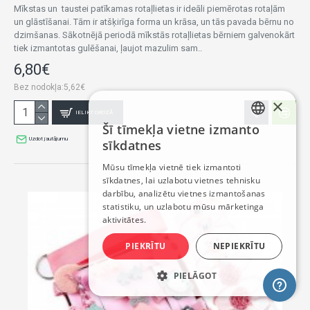
Mīkstas un taustei patīkamas rotaļlietas ir ideāli piemērotas rotaļām
un glāstīšanai. Tām ir atšķirīga forma un krāsa, un tās pavada bērnu no
dzimšanas. Sākotnējā periodā mīkstās rotaļlietas bērniem galvenokārt
tiek izmantotas gulēšanai, ļaujot mazulim sam..
6,80€
Bez nodokļa:5,62€
×
IELIKT GROZĀ
Šī tīmekļa vietne izmanto
LATVIAN
Uzdot jautājumu
sīkdatnes
RUSSIAN
Mūsu tīmekļa vietnē tiek izmantoti
sīkdatnes, lai uzlabotu vietnes tehnisku
ENGLISH
darbību, analizētu vietnes izmantošanas
statistiku, un uzlabotu mūsu mārketinga
aktivitātes.
PIEKRĪTU
NEPIEKRĪTU
PIELĀGOT