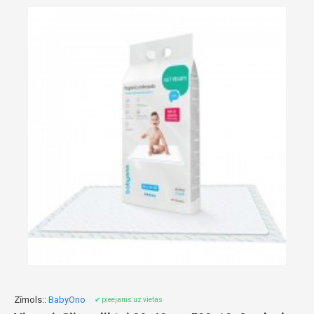
Zīmols::
BabyOno
✔ pieejams uz vietas