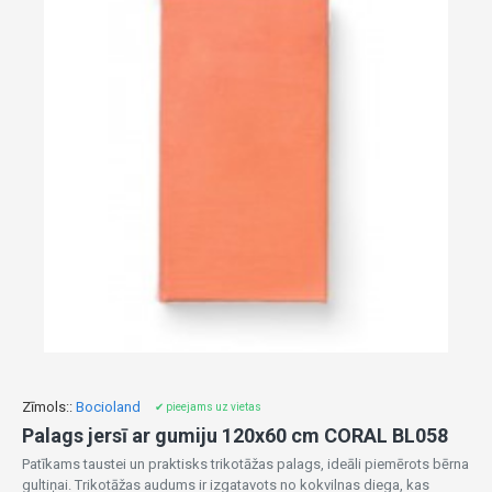
Zīmols::
Bocioland
✔ pieejams uz vietas
Palags jersī ar gumiju 120x60 cm CORAL BL058
Patīkams taustei un praktisks trikotāžas palags, ideāli piemērots bērna
gultiņai. Trikotāžas audums ir izgatavots no kokvilnas diega, kas