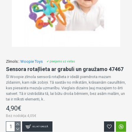
Zīmols::
Woopie Toys
✔ pieejams uz vietas
Sensora rotaļlieta ar grabuli un graužamo 47467
Šī Woopie zīmola sensorā rotaļlieta ir ideāli piemērota mazam
zīdainim, kam nāk zobiņi. Tā sastāv no mīkstām, krāsainām caurulītēm,
kas piesaista mazuļa uzmanību. Vieglais dizains ļauj mazajiem to ērti
satvert. Tā ir izstrādāta tā, lai būtu droša bērniem, bez asām malām, un
tai ir mīksti elementi, k..
4,90€
Bez nodokļa:4,05€
IELIKT GROZĀ