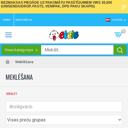
BEZMAKSAS PIEGĀDE UZ PAKOMĀTU PASŪTĪJUMIEM VIRS 30,00€
(UNISEND/UDROP, PASTS, VENIPAK, DPD PAKU SKAPIS)
IENĀKT
REĢISTRĀCIJA
LATVIEŠU
0
Visas kategorijas
Meklēšana
MEKLĒŠANA
MEKLĒT