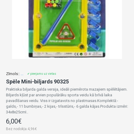
Zīmols::
...
✔ pieejams uz vietas
Spēle Mini-biljards 90325
Praktiska biljarda galda versija, ideāli piemērota mazajiem spēlētājiem.
Biljards kļūst par arvien populārāku sporta veidu kā brīvā laika
pavadīšanas veidu. Viss ir izgatavots no plastmasas.Komplektā:-
galds,- 11 bumbiņas,- 2 kijas,- trīsstūris,- 6 galda kājas.Produkta izmēri:
34x8x25cmI..
6,00€
Bez nodokļa:4,96€