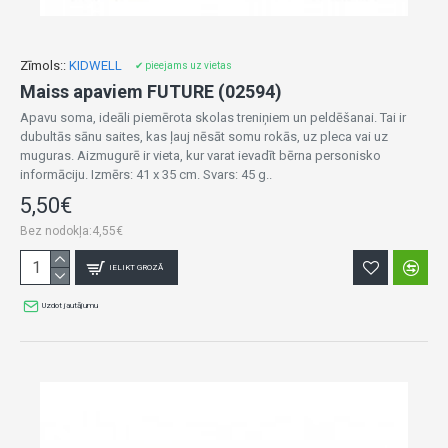
Zīmols::
KIDWELL
✔ pieejams uz vietas
Maiss apaviem FUTURE (02594)
Apavu soma, ideāli piemērota skolas treniņiem un peldēšanai. Tai ir
dubultās sānu saites, kas ļauj nēsāt somu rokās, uz pleca vai uz
muguras. Aizmugurē ir vieta, kur varat ievadīt bērna personisko
informāciju. Izmērs: 41 x 35 cm. Svars: 45 g..
5,50€
Bez nodokļa:4,55€
IELIKT GROZĀ
Uzdot jautājumu