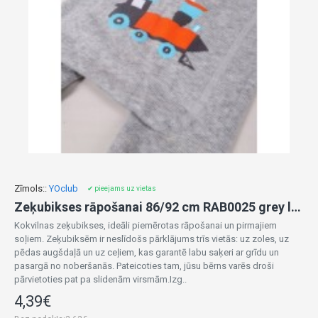
Zīmols::
YOclub
✔ pieejams uz vietas
Zeķubikses rāpošanai 86/92 cm RAB0025 grey loco
Kokvilnas zeķubikses, ideāli piemērotas rāpošanai un pirmajiem
soļiem. Zeķubiksēm ir neslīdošs pārklājums trīs vietās: uz zoles, uz
pēdas augšdaļā un uz ceļiem, kas garantē labu saķeri ar grīdu un
pasargā no noberšanās. Pateicoties tam, jūsu bērns varēs droši
pārvietoties pat pa slidenām virsmām.Izg..
4,39€