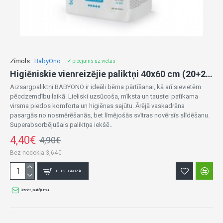
Zīmols::
BabyOno
✔ pieejams uz vietas
Higiēniskie vienreizējie paliktņi 40x60 cm (20+2 gab.) 513/22
Aizsargpaliktņi BABYONO ir ideāli bērna pārtīšanai, kā arī sievietēm
pēcdzemdību laikā. Lieliski uzsūcoša, mīksta un taustei patīkama
virsma piedos komforta un higiēnas sajūtu. Ārējā vaskadrāna
pasargās no nosmērēšanās, bet līmējošās svītras novērsīs slīdēšanu.
Superabsorbējušais paliktņa iekšē..
4,40€
4,90€
Bez nodokļa:3,64€
IELIKT GROZĀ
Uzdot jautājumu