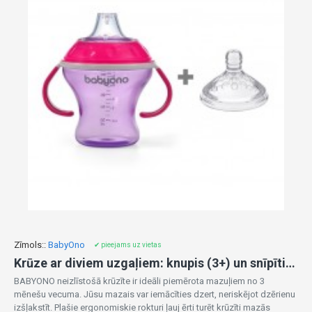
Zīmols::
BabyOno
✔ pieejams uz vietas
Krūze ar diviem uzgaļiem: knupis (3+) un snīpītis, 180 ml 1456/03
BABYONO neizlīstošā krūzīte ir ideāli piemērota mazuļiem no 3
mēnešu vecuma. Jūsu mazais var iemācīties dzert, neriskējot dzērienu
izšļakstīt. Plašie ergonomiskie rokturi ļauj ērti turēt krūzīti mazās