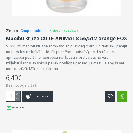
Zīmols::
Canpol babies
✔ pieejams uz vietas
Mācību krūze CUTE ANIMALS 56/512 orange FOX
Šī 320 ml mācību krūzīte ar mīksto snīpi atvieglo ātru un dabisku pāreju
no pudeles uz krūzīti – ideāli piemērota patstāvīgas dzeršanas
apmācībai pēc 6 mēnešu vecuma. Īpašais pretvārsts novērš
izšļakstīšanos un snīpis paliek noslēgts pat tad, ja mazulis apgāž vai
nomet krūzīti.Mīkstais silikona..
6,40€
Bez nodokļa:5,29€
IELIKT GROZĀ
Uzdot jautājumu