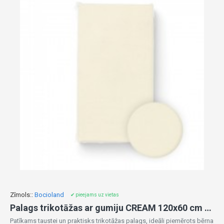
Zīmols::
Bocioland
✔ pieejams uz vietas
Palags trikotāžas ar gumiju CREAM 120x60 cm BL059
Patīkams taustei un praktisks trikotāžas palags, ideāli piemērots bērna