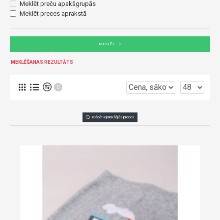
Meklēt preču apakšgrupās
Meklēt preces aprakstā
MEKLĒT
MEKLĒŠANAS REZULTĀTS
0
ielādēt iepriekšējās preces