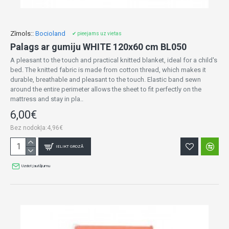
Zīmols::
Bocioland
✔ pieejams uz vietas
Palags ar gumiju WHITE 120x60 cm BL050
A pleasant to the touch and practical knitted blanket, ideal for a child's
bed. The knitted fabric is made from cotton thread, which makes it
durable, breathable and pleasant to the touch. Elastic band sewn
around the entire perimeter allows the sheet to fit perfectly on the
mattress and stay in pla..
6,00€
Bez nodokļa:4,96€
IELIKT GROZĀ
Uzdot jautājumu