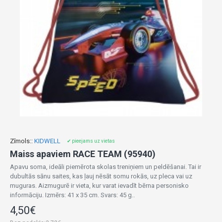
Zīmols::
KIDWELL
✔ pieejams uz vietas
Maiss apaviem RACE TEAM (95940)
Apavu soma, ideāli piemērota skolas treniņiem un peldēšanai. Tai ir
dubultās sānu saites, kas ļauj nēsāt somu rokās, uz pleca vai uz
muguras. Aizmugurē ir vieta, kur varat ievadīt bērna personisko
informāciju. Izmērs: 41 x 35 cm. Svars: 45 g..
4,50€