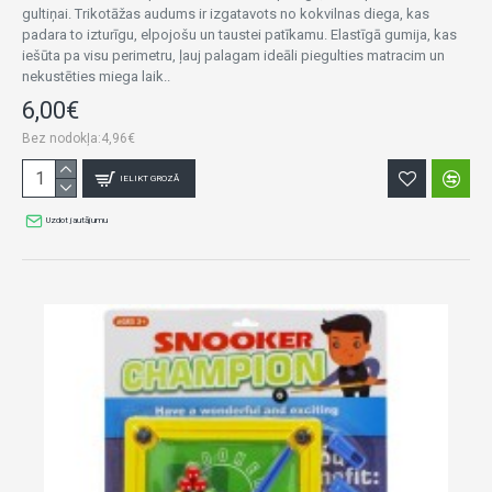
gultiņai. Trikotāžas audums ir izgatavots no kokvilnas diega, kas
padara to izturīgu, elpojošu un taustei patīkamu. Elastīgā gumija, kas
iešūta pa visu perimetru, ļauj palagam ideāli piegulties matracim un
nekustēties miega laik..
6,00€
Bez nodokļa:4,96€
IELIKT GROZĀ
Uzdot jautājumu