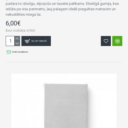
padara to izturīgu, elpojošu un taustei patīkamu. Elastīgā gumija, kas
iešūta pa visu perimetru, ļauj palagam ideāli piegulties matracim un
nekustēties miega lai..
6,00€
Bez nodokļa:4,96€
IELIKT GROZĀ
Uzdot jautājumu