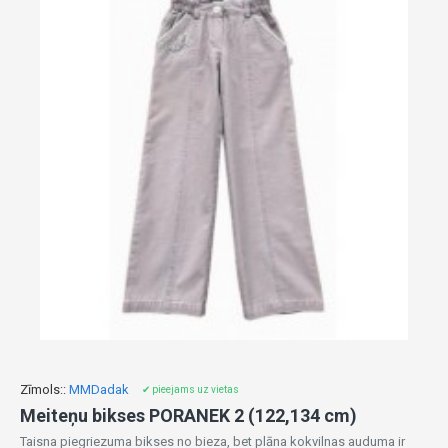
Zīmols::
MMDadak
✔ pieejams uz vietas
Meiteņu bikses PORANEK 2 (122,134 cm)
Taisna piegriezuma bikses no bieza, bet plāna kokvilnas auduma ir