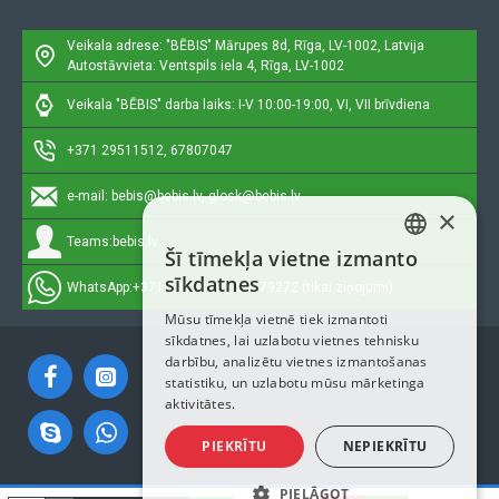
Veikala adrese: "BĒBIS"
Mārupes 8d, Rīga, LV-1002, Latvija
Autostāvvieta: Ventspils iela 4, Rīga, LV-1002
Veikala "BĒBIS" darba laiks: I-V 10:00-19:00, VI, VII brīvdiena
+371 29511512, 67807047
e-mail:
bebis@bebis.lv, glosk@bebis.lv
×
Teams:
bebis.lv
Šī tīmekļa vietne izmanto
LATVIAN
sīkdatnes
WhatsApp:
+371 29511512, 20579272 (tikai ziņojumi)
RUSSIAN
Mūsu tīmekļa vietnē tiek izmantoti
sīkdatnes, lai uzlabotu vietnes tehnisku
ENGLISH
darbību, analizētu vietnes izmantošanas
statistiku, un uzlabotu mūsu mārketinga
aktivitātes.
PIEKRĪTU
NEPIEKRĪTU
PIELĀGOT
Autortiesības © 2023, Bebis.lv, Visas tiesības aizsargātas