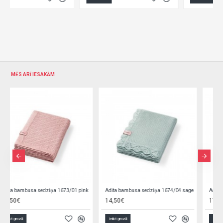
MĒS ARĪ IESAKĀM
Adīta bambusa sedziņa 1674/04 sage
Adīta kokvilnas sedziņa BabyOno 1647/01 pink
14,50€
17,90€
Ielikt grozā
Ielikt grozā