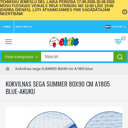
TEHNISKU IEMESLU DĒĻ LAIKA PERIODĀ 17.08.2026-30.08.2026
MŪSU FIZISKAIS VEIKALS RĪGĀ STRĀDĀS NO 12:00 LĪDZ 19:00
(DARBA DIENĀS). ĻOTI ATVAINOJAMIES PAR SAGĀDĀTAJĀM
NEĒRTĪBĀM!
IENĀKT
REĢISTRĀCIJA
LATVIEŠU
0
Visas kategorijas
Kokvilnas sega SUMMER 80x90 cm A1805 blue
KOKVILNAS SEGA SUMMER 80X90 CM A1805
BLUE-AKUKU