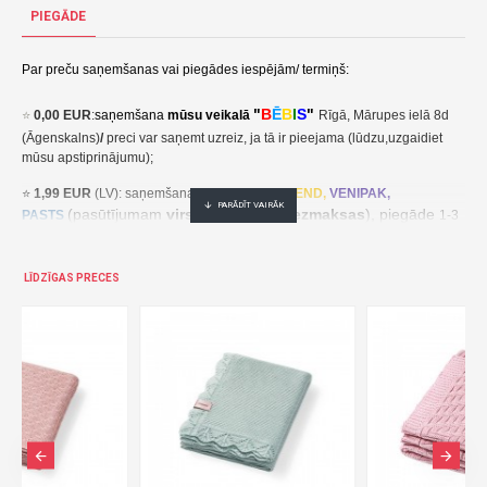
Kokvilnas sega SUMMER 80x90 cm A1805 blue-AKUKU
PIEGĀDE
8,50€ veikalā "BĒBIS" Rīgā vai bebis.lv.Pieejams(-a).
Nopirkt Kokvilnas sega SUMMER 80x90 cm A1805 blue-5907644018055-par zemu cenu,ātri,ērti,bez gaidīšanas.Cenas no vairumtirgotāja.
Par preču saņemšanas vai piegādes iespējām/ termiņš:
"
B
Ē
B
I
S
"
⭐
0,00 EUR
:
saņemšana
mūsu veikalā
Rīgā, Mārupes ielā 8d
(Āgenskalns)
/
preci var saņemt uzreiz, ja tā ir pieejama (lūdzu,uzgaidiet
mūsu apstiprinājumu);
⭐
1,99 EUR
(LV): saņemšana pakomātā
UNI
SEND,
VENIPAK,
(pasūtījumam
virs 30,00 EUR- bezmaksas
), piegāde
PASTS
1-3
darba dienu laikā;
⭐
2,49 EUR
(LT, EE): saņemšana pakomātā
UNI
SEND,
Udrop
,
LĪDZĪGAS PRECES
, piegāde
LPExpress
2-5 darba dienu laikā;
EE:
2,49 EUR kättesaamine pakiautomaadis UNISEND, Udrop,
kohaletoimetamine 2-5 tööpäeva jooksul;
LT: 2,49 EUR gavimas siuntų automate UNISEND, Udrop, LPExpress,
pristatymas per 2–5 darbo dienas;
(pasūtījumam
virs
⭐ 3
,50 EUR
(LV): saņemšana
DPD
Paku Skapis
30,00 EUR- bezmaksas
), piegāde
1-3 darba dienu laikā;