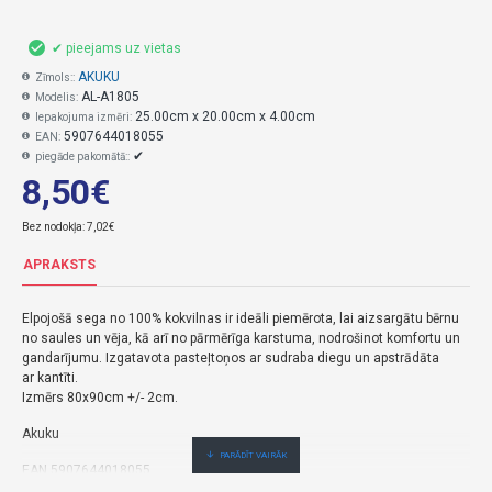
✔ pieejams uz vietas
AKUKU
Zīmols::
AL-A1805
Modelis:
25.00cm x 20.00cm x 4.00cm
Iepakojuma izmēri:
5907644018055
EAN:
✔
piegāde pakomātā::
8,50€
Bez nodokļa: 7,02€
APRAKSTS
Elpojošā sega no 100% kokvilnas ir ideāli piemērota, lai aizsargātu bērnu
no saules un vēja, kā arī no pārmērīga karstuma, nodrošinot komfortu un
gandarījumu. Izgatavota pasteļtoņos ar sudraba diegu un apstrādāta
ar kantīti.
Izmērs 80x90cm +/- 2cm.
Akuku
EAN 5907644018055