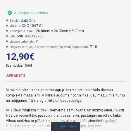
✔ pieejams uz vietas
BabyOno
Zīmols::
ONO-1567.01
Modelis:
26.00cm x 26.00cm x 8.00cm
Iepakojuma izmēri:
5901435418703
EAN:
✔
piegāde pakomātā::
7-10
Piegādes termiņš, ja prece nav pieejama, dienas (aptuveni)::
12,90€
Bez nodokļa: 10,66€
APRAKSTS
Šī mīkstā bērnu sedziņa ar burvīgu plīša rotaļlietu ir unikāls dāvanu
komplekts mazajiem. Mīkstais audums nodrošinās jūsu mazulim siltumu
un mājīgumu. Tā ir viegla, ērta un daudzpusīga.
Mīļā plīša rotaļlieta ir ideāli piemērota samīļošanai un aizmigšanai. Tā ātri
kļūs par iecienītāko pavadoni diendusas laikā, pastaigās un rotaļu laikā.
Vilnas sedziņa ar plīša rotaļlietu mazuļiem ir ideāli piemērota gultiņai,
šūpulītim, ratiņiem un autokrēsliņam – gan mājās, gan ceļā.