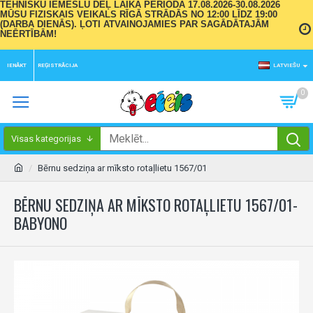
TEHNISKU IEMESLU DĒĻ LAIKA PERIODĀ 17.08.2026-30.08.2026
MŪSU FIZISKAIS VEIKALS RĪGĀ STRĀDĀS NO 12:00 LĪDZ 19:00
(DARBA DIENĀS). ĻOTI ATVAINOJAMIES PAR SAGĀDĀTAJĀM
NEĒRTĪBĀM!
IENĀKT
REĢISTRĀCIJA
LATVIEŠU
0
Visas kategorijas
Bērnu sedziņa ar mīksto rotaļlietu 1567/01
BĒRNU SEDZIŅA AR MĪKSTO ROTAĻLIETU 1567/01-
BABYONO