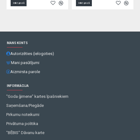
Ielikt grozā
Ielikt grozā
MANS KONTS
Autorizēties (ielogoties)
Mani pasūtījumi
Aizmirsta parole
INFORMĀCIJA
"Goda ģimene" kartes īpašniekiem
Saņemšana/Piegāde
Pirkumu noteikumi
Privātuma politika
"BĒBIS" Dāvanu karte