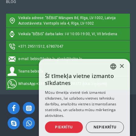
BLOG
Veikala adrese: "BĒBIS"
Mārupes 8d, Rīga, LV-1002, Latvija
Autostāvvieta: Ventspils iela 4, Rīga, LV-1002
Veikala "BĒBIS" darba laiks: I-V 10:00-19:00, VI, VII brīvdiena
+371 29511512, 67807047
e-mail:
bebis@bebis.lv, glosk@bebis.lv
×
Teams:
bebis.lv
Šī tīmekļa vietne izmanto
LATVIAN
sīkdatnes
WhatsApp:
+371 29511512, 20579272 (tikai ziņojumi)
RUSSIAN
Mūsu tīmekļa vietnē tiek izmantoti
sīkdatnes, lai uzlabotu vietnes tehnisku
ENGLISH
darbību, analizētu vietnes izmantošanas
statistiku, un uzlabotu mūsu mārketinga
aktivitātes.
PIEKRĪTU
NEPIEKRĪTU