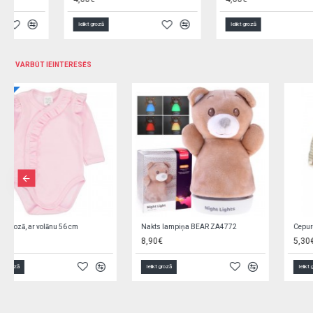
Ielikt grozā
Ielikt grozā
VARBŪT IEINTERESĒS
NOLIKTAVAS TĪRĪŠANA
Cimdi 1P SKI BOY REN-0291 (14)
Vannas sēdeklis BEAR white pearl MS-003-118
7,20€
5,90€
Ielikt grozā
Ielikt grozā