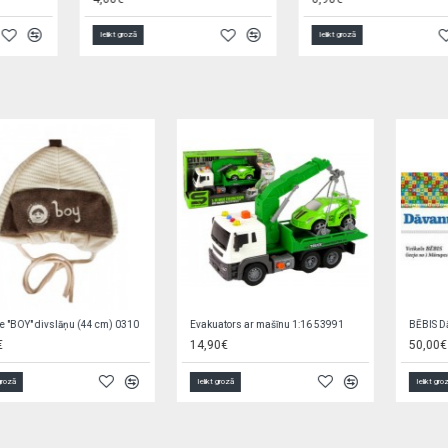
Ielikt grozā
Ielikt grozā
Boksa komplekts ar cimdiem KX6178
Spēle BILJARDS 36x21x3 cm H7503
11,50€
12,60€
4,60€
Ielikt grozā
Ielikt grozā