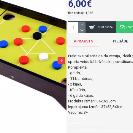
6,00€
Bez nodokļa: 4,96€
IELIKT GROZĀ
UZDO
APRAKSTS
PIEGĀDE
Praktiska biljarda galda versija, ideāl
sporta veidu kā brīvā laika pavadīšana
Komplektā:
- galds,
- 11 bumbiņas,
- 2 kijas,
- trīsstūris,
- 6 galda kājas.
Produkta izmēri: 34x8x25cm
Iepakojuma izmēri: 37x52,5x3cm
Vecums: 3+
Spēle Mini-biljards 90325-...
6,00€ veikalā "BĒBIS" Rīgā vai bebis.lv.Pieejams(-a).
Nopirkt Spēle Mini-biljards 90325--par zemu cenu,ātri,ērti,bez gaidīšanas.Cenas no va