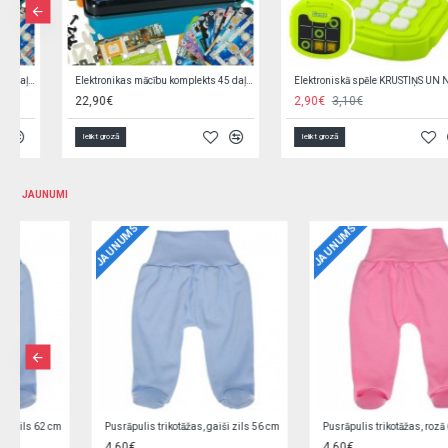
Galda spēle ĶĪNIETIS "2in1" KX5952
Iemaņu spēle "DZĪVNIEKU TORNIS" 63605
12,90€
16,90€
6,00€
Ielikt grozā
Ielikt grozā
JAUNUMI
JAUNUMS
JAUNUMS
Jaciņa trikotāžas, rozā 62 cm O0YEYROX
Jaciņa trikotāžas, gaiši zila 62 cm F9W2GGPL
5,90€
5,90€