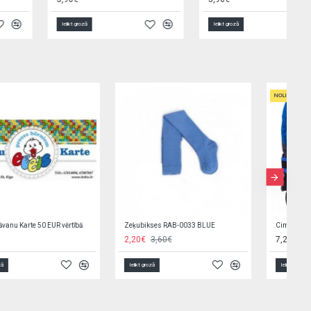
Ielikt grozā
Ielikt grozā
Elektroniskais seifs-krājkase 23545
Pārtinamais matracis HAPPY STARS 70x50 cm 85773
11,90€
15,50€
Ielikt grozā
Ielikt grozā