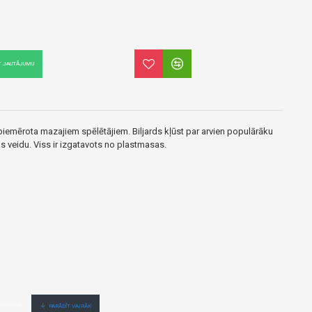
T JAUTĀJUMU
i piemērota mazajiem spēlētājiem. Biljards kļūst par arvien populārāku
s veidu. Viss ir izgatavots no plastmasas.
irumtirgotāja.