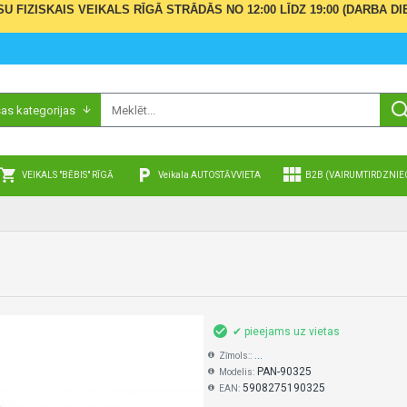
ŪSU FIZISKAIS VEIKALS RĪGĀ STRĀDĀS NO 12:00 LĪDZ 19:00 (DARBA
sas kategorijas
VEIKALS "BĒBIS" RĪGĀ
Veikala AUTOSTĀVVIETA
B2B (VAIRUMTIRDZNIE
✔ pieejams uz vietas
...
Zīmols::
PAN-90325
Modelis:
5908275190325
EAN: