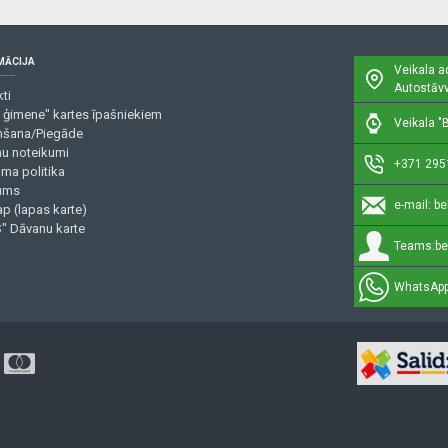
MĀCIJA
Veikala a
Autostāvv
ti
 ģimene" kartes īpašniekiem
Veikala "B
šana/Piegāde
mu noteikumi
+371 295
uma politika
ums
e-mail:
be
p (lapas karte)
" Dāvanu karte
Teams:
be
WhatsApp