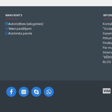
MANS KONTS
INFOR
Autorizēties (ielogoties)
Kontak
Mani pasūtījumi
"Goda
Aizmirsta parole
Saņem
Pirku
Privāt
Par m
Sitema
"BĒBIS
BLOG