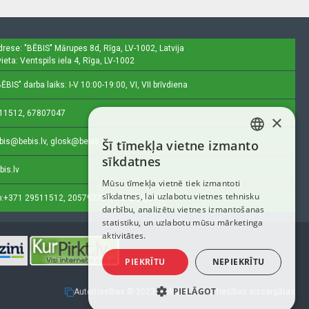
drese: "BĒBIS"
Mārupes 8d, Rīga, LV-1002, Latvija
ieta: Ventspils iela 4, Rīga, LV-1002
ĒBIS" darba laiks: I-V 10:00-19:00, VI, VII brīvdiena
11512, 67807047
×
bis@bebis.lv, glosk@bebis.lv
Šī tīmekļa vietne izmanto
LATVIAN
sīkdatnes
bis.lv
RUSSIAN
Mūsu tīmekļa vietnē tiek izmantoti
sīkdatnes, lai uzlabotu vietnes tehnisku
ENGLISH
:
+371 29511512, 20579272 (tikai ziņojumi)
darbību, analizētu vietnes izmantošanas
statistiku, un uzlabotu mūsu mārketinga
aktivitātes.
PIEKRĪTU
NEPIEKRĪTU
PIELĀGOT
Autortiesības © 2023, Bebis.lv, Visas tiesības aizsargātas