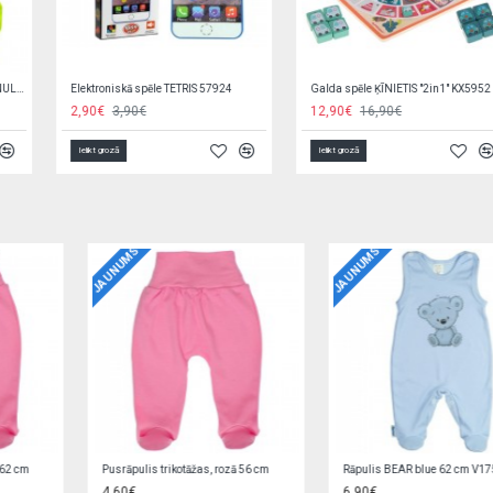
Izglītojoša spēle ATKRITUMU ŠĶIROŠANA KX3220
Koka spēle Balansējošais EZĪTIS, krelles KX5138
8,50€
5,30€
Ielikt grozā
Ielikt grozā
JAUNUMS
JAUNUMS
Jaciņa trikotāžas, rozā 56 cm EZ0QV4W2
Zīdaiņu cimdiņi-dūraiņi STARS
5,90€
1,90€