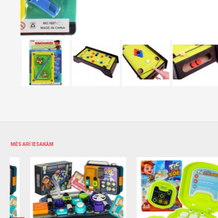
MĒS ARĪ IESAKĀM