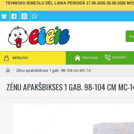
TEHNISKU IEMESLU DĒĻ LAIKA PERIODĀ 17.08.2026-30.08.2026 M
Vi
Sākumlapa
KONTAKTI
KATALOGS
Zēnu apakšbikses 1 gab. 98-104 cm MC-14
ZĒNU APAKŠBIKSES 1 GAB. 98-104 CM MC-