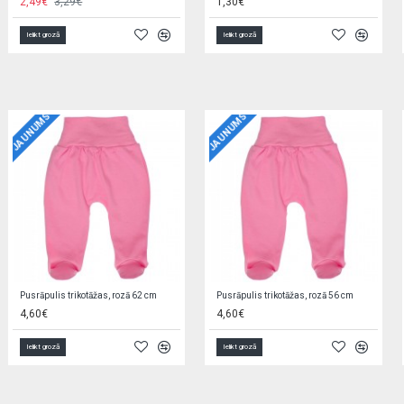
3,90€
4,20€
Ielikt grozā
Ielikt grozā
JAUNUMS
JAUNUMS
Jaciņa trikotāžas, rozā 56 cm EZ0QV4W2
Zīdaiņu cimdiņi-dūraiņi STARS
5,90€
1,90€
Ielikt grozā
Ielikt grozā