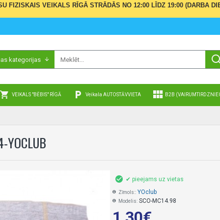
ŪSU FIZISKAIS VEIKALS RĪGĀ STRĀDĀS NO 12:00 LĪDZ 19:00 (DARBA
sas kategorijas
VEIKALS "BĒBIS" RĪGĀ
Veikala AUTOSTĀVVIETA
B2B (VAIRUMTIRDZNIE
14-YOCLUB
✔ pieejams uz vietas
YOclub
Zīmols::
SCO-MC14.98
Modelis:
1,30€