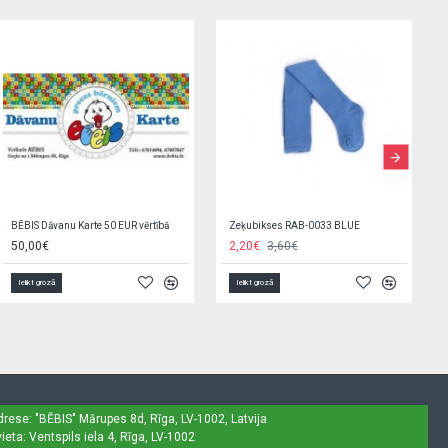
Elektroniskais seifs-krājkase 23545
Pārtinamais matracis HAPPY STARS 70x50 cm 85773
11,90€
15,50€
Ielikt grozā
Ielikt grozā
drese: "BĒBIS"
Mārupes 8d, Rīga, LV-1002, Latvija
ieta: Ventspils iela 4, Rīga, LV-1002