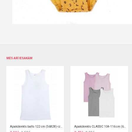
MĒS ARĪ IESAKĀM
Zēnu apakšbikses 1 gab. BMC-0035
Zēnu apakšbikses 1 gab. BMC-0035 122-128 cm