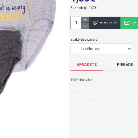
Bez nodokļa: 1,07€
IELIKT GROZĀ
UZDO
apakšveļas izmērs
APRAKSTS
PIEGĀDE
100% kokvilna .
Zēnu apakšbikses 1 gab. 98-104 cm MC-14-Yoclub
1,30€ veikalā "BĒBIS" Rīgā vai bebis.lv.Pieejams(-a).
Nopirkt Zēnu apakšbikses 1 gab. 98-104 cm MC-14--par zemu cenu,ātri,ērti,bez gaidī