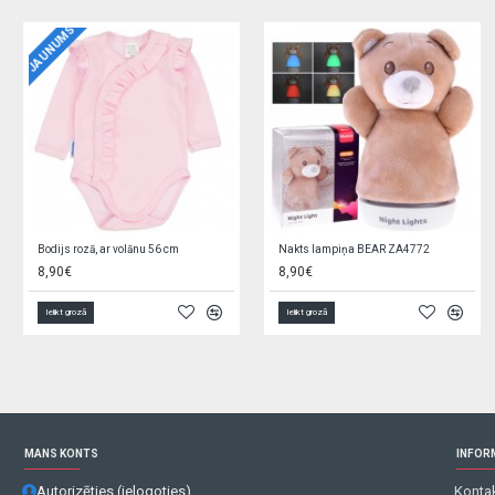
NOLIKTAVAS TĪRĪŠANA
Cimdi 1P SKI BOY REN-0291 (14)
Vannas sēdeklis BEAR white pearl MS-003-118
7,20€
5,90€
Ielikt grozā
Ielikt grozā
MANS KONTS
INFOR
Autorizēties (ielogoties)
Kontak