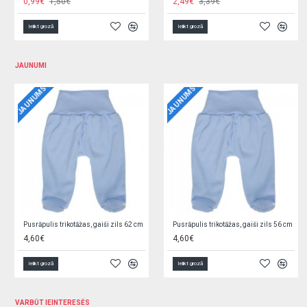
1,89€
2,50€
1,89€
2,50€
Ielikt grozā
Ielikt grozā
JAUNUMI
JAUNUMS
JAUNUMS
Jaciņa trikotāžas, rozā 62 cm O0YEYROX
Jaciņa trikotāžas, gaiši zila 62 cm F9W2GGPL
5,90€
5,90€
Ielikt grozā
Ielikt grozā
VARBŪT IEINTERESĒS