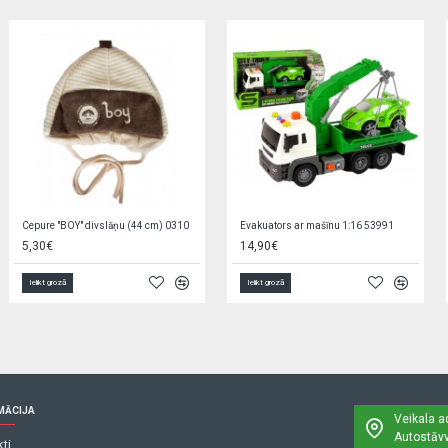
Boksa komplekts ar cimdiem KX6178
Spēle BILJARDS 36x21x3 cm H7503
11,50€
12,60€
4,60€
Ielikt grozā
Ielikt grozā
MĀCIJA
Veikala a
Autostāvv
ti