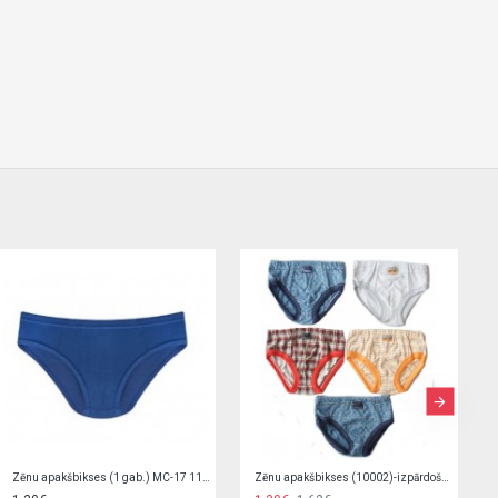
Zēnu apakšbikses 3 gab. MC-25 (3PACK)
Zēnu bokseršorti 2 gab. BMB-0013