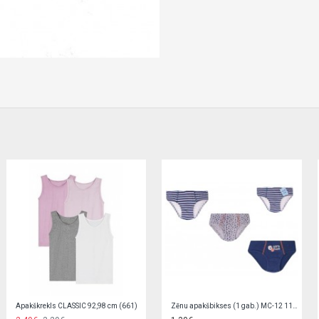
Zēnu apakšbikses 3 gab. MC-19
Zēnu apakšbikses 3 gab. MC-24 (3PACK)