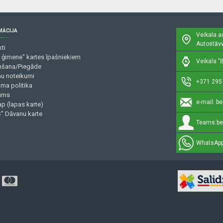
MĀCIJA
Veikala a
Autostāvv
ti
 ģimene" kartes īpašniekiem
Veikala "B
šana/Piegāde
mu noteikumi
+371 295
uma politika
ums
e-mail:
be
p (lapas karte)
" Dāvanu karte
Teams:
be
WhatsApp