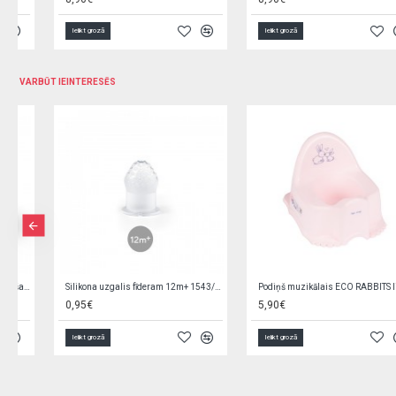
Ielikt grozā
Ielikt grozā
VARBŪT IEINTERESĒS
Silikona uzgalis fīderam 12m+ 1543/01
Podiņš muzikālais ECO RABBITS light pink PO-059-104
0,95€
5,90€
Ielikt grozā
Ielikt grozā