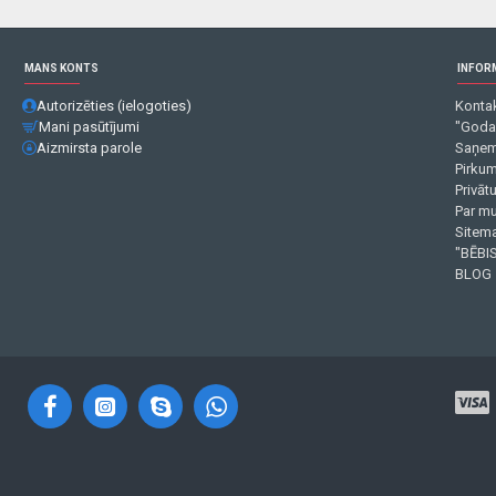
MANS KONTS
INFOR
Autorizēties (ielogoties)
Kontak
Mani pasūtījumi
"Goda
Aizmirsta parole
Saņem
Pirku
Privāt
Par m
Sitema
"BĒBIS
BLOG