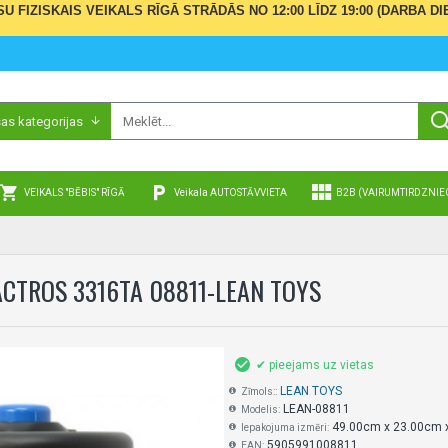
ŪSU FIZISKAIS VEIKALS RĪGĀ STRĀDĀS NO 12:00 LĪDZ 19:00 (DARBA
sas kategorijas
VEIKALS "BĒBIS" RĪGĀ
Veikala AUTOSTĀVVIETA
B2B (VAIRUMTIRDZNIE
CTROS 3316TA 08811-LEAN TOYS
✔ pieejams uz vietas
LEAN TOYS
Zīmols::
LEAN-08811
Modelis:
49.00cm x 23.00cm 
Iepakojuma izmēri:
5905991008811
EAN: