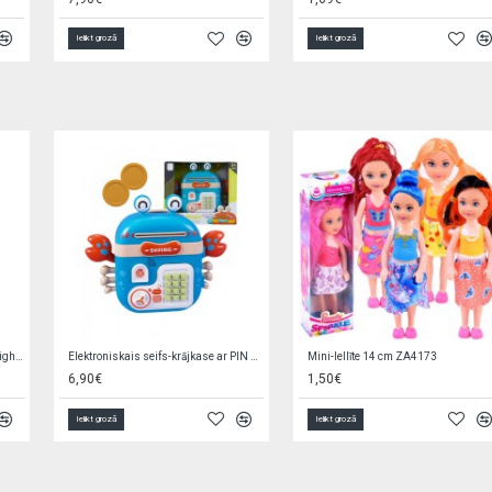
Ielikt grozā
Ielikt grozā
Elektroniskais seifs-krājkase ar PIN 504690
Mini-lellīte 14 cm ZA4173
6,90€
1,50€
Ielikt grozā
Ielikt grozā