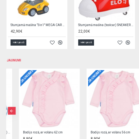
Stumjamā mašīna "3in1" MEGA CAR yellow 45840
Stumjamā mašīna (toolcar) SNEAKER ELO:) SP0813
42,90€
22,00€
Ielikt grozā
Ielikt grozā
JAUNUMI
JAUNUMS
JAUNUMS
Bodijs rozā, ar volānu 62 cm
Bodijs rozā, ar volānu 56 cm
8,90€
8,90€