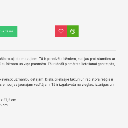
T JAUTĀJUMU
 rotaļlieta mazuļiem. Tā ir paredzēta bērniem, kuri jau prot stumties ar
jūsu bērnam un viņa prasmēm. Tā ir ideāli piemērota lietošanai gan telpās,
ievēršot uzmanību detaļām. Diski, priekšējie lukturi un radiatora režģis ir
as emocijas jaunajam vadītājam. Tā ir izgatavota no vieglas, izturīgas un
 x 37,2 cm
,5 cm