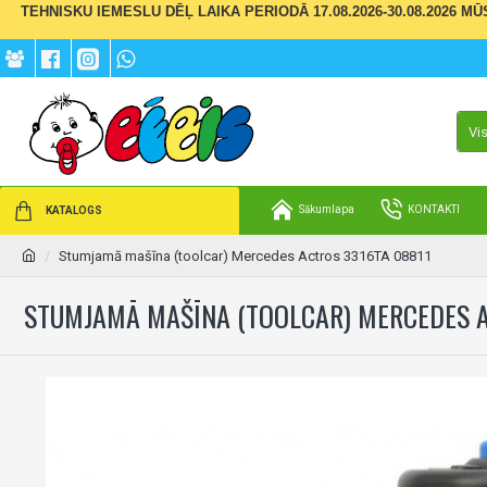
TEHNISKU IEMESLU DĒĻ LAIKA PERIODĀ 17.08.2026-30.08.2026 M
Vi
Sākumlapa
KONTAKTI
KATALOGS
Stumjamā mašīna (toolcar) Mercedes Actros 3316TA 08811
STUMJAMĀ MAŠĪNA (TOOLCAR) MERCEDES A