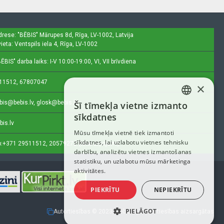
drese: "BĒBIS"
Mārupes 8d, Rīga, LV-1002, Latvija
ieta: Ventspils iela 4, Rīga, LV-1002
ĒBIS" darba laiks: I-V 10:00-19:00, VI, VII brīvdiena
11512, 67807047
×
bis@bebis.lv, glosk@bebis.lv
Šī tīmekļa vietne izmanto
LATVIAN
sīkdatnes
bis.lv
RUSSIAN
Mūsu tīmekļa vietnē tiek izmantoti
sīkdatnes, lai uzlabotu vietnes tehnisku
ENGLISH
:
+371 29511512, 20579272 (tikai ziņojumi)
darbību, analizētu vietnes izmantošanas
statistiku, un uzlabotu mūsu mārketinga
aktivitātes.
PIEKRĪTU
NEPIEKRĪTU
PIELĀGOT
Autortiesības © 2023, Bebis.lv, Visas tiesības aizsargātas