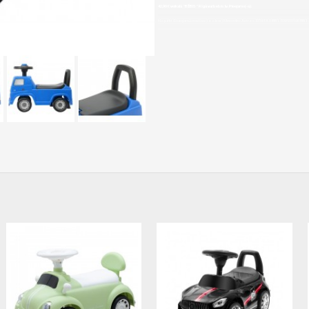
42,90€ veikalā "BĒBIS" Rīgā vai bebis.lv.Pieejams(-a).
Nopirkt Stumjamā mašīna (toolcar) Mercedes Actros 3316TA 08811-5905991008811-par