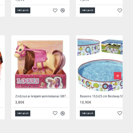
Ielikt grozā
Ielikt grozā
Zirdziņš ar krēpēm ķemmēšanai G8707
Baseins 152x25 cm Bestway 55029 (9874)
3,80€
10,90€
Ielikt grozā
Ielikt grozā