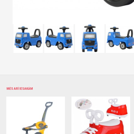
MĒS ARĪ IESAKĀM