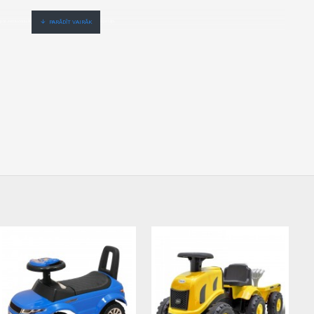
 zemu cenu,ātri,ērti,bez gaidīšanas.Cenas no vairumtirgotāja.