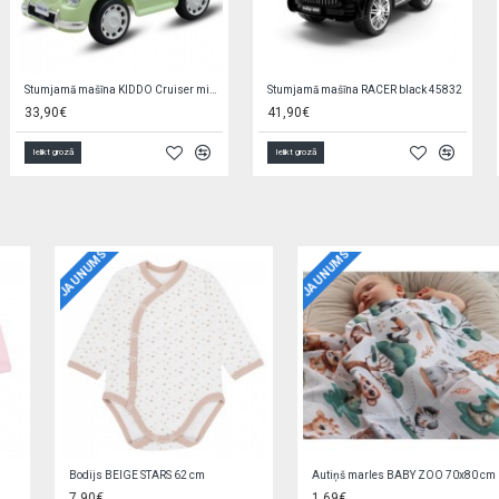
Stumjamā mašīna KIDDO Cruiser mint 57459
Stumjamā mašīna RACER black 45832
33,90€
41,90€
Ielikt grozā
Ielikt grozā
JAUNUMS
JAUNUMS
Bodijs BEIGE STARS 62 cm
Autiņš marles BABY ZOO 70x80 cm
7,90€
1,69€