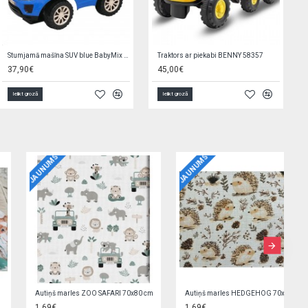
Stumjamā mašīna SUV blue BabyMix 44410
Traktors ar piekabi BENNY 58357
37,90€
45,00€
Ielikt grozā
Ielikt grozā
JAUNUMS
JAUNUMS
J
Autiņš marles ZOO SAFARI 70x80 cm
Autiņš marles HEDGEHOG 70x80 cm
1,69€
1,69€