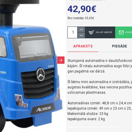
42,90€
Bez nodokļa: 35,45€
IELIKT GROZĀ
UZDO
APRAKSTS
PIEGĀDE
Stumjamā automašīna ir daudzfunkcionāla
kājām. Šī rotaļu automašīna augs līdzi 
gan pagalmā vai dārzā.
Šī bērnu mini automašīna ir izstrādāta, p
augstas kvalitātes, kas veicina pozitīv
uzticamas plastmasas.
Automašīnas izmēri: 48,8 cm x 24,4 cm
Iepakojuma izmēri: 49 cm x 23 cm x 25
Maksimālā slodze: 23 kg
Iepakojuma svars: 2 kg
Stumjamā mašīna (toolcar) Mercedes Actros 3316TA 08811-LEAN TOYS