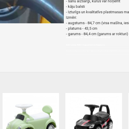
- sānu aizsargi, kurus var noņemt
- kāju balsti
- Izturīgs un kvalitatīvs plastmasas mat
Izmēri:
- augstums - 84,7 cm (visa mašīna, iesk
- platums - 43,5 cm
- garums - 84,4 cm (garums ar rokturi)
Stumjamā mašīna "3in1" MEGA CAR yellow 45840-BABY MIX
42,90€ veikalā "BĒBIS" Rīgā vai bebis.lv.Pieejams(-a).
Nopirkt Stumjamā mašīna "3in1" MEGA CAR yellow 45840-5902216919143-par zemu cenu