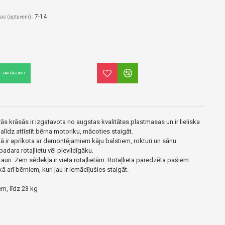
7-14
as (aptuveni)::
T JAUTĀJUMU
s krāsās ir izgatavota no augstas kvalitātes plastmasas un ir lieliska
palīdz attīstīt bērna motoriku, mācoties staigāt.
 ir aprīkota ar demontējamiem kāju balstiem, rokturi un sānu
adara rotaļlietu vēl pievilcīgāku.
auri. Zem sēdekļa ir vieta rotaļlietām. Rotaļlieta paredzēta pašiem
 arī bērniem, kuri jau ir iemācījušies staigāt.
m, līdz 23 kg