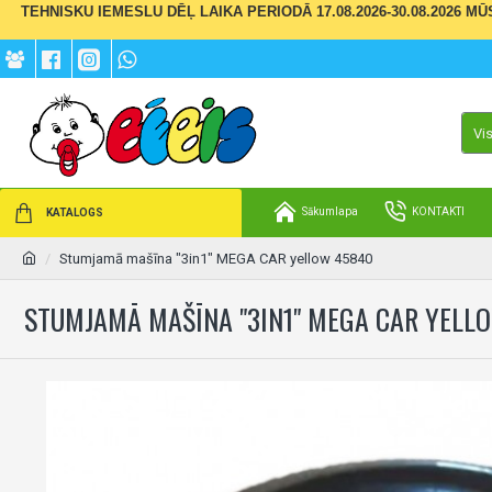
TEHNISKU IEMESLU DĒĻ LAIKA PERIODĀ 17.08.2026-30.08.2026 M
Vi
Sākumlapa
KONTAKTI
KATALOGS
Stumjamā mašīna "3in1" MEGA CAR yellow 45840
STUMJAMĀ MAŠĪNA "3IN1" MEGA CAR YELL