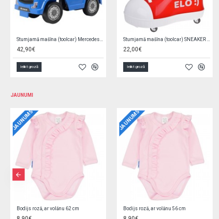
Stumjamā mašīna (toolcar) Mercedes Actros 3316TA 08811
Stumjamā mašīna (toolcar) SNEAKER ELO:) SP0813
42,90€
22,00€
Ielikt grozā
Ielikt grozā
JAUNUMI
JAUNUMS
JAUNUMS
Bodijs rozā, ar volānu 62 cm
Bodijs rozā, ar volānu 56 cm
8,90€
8,90€