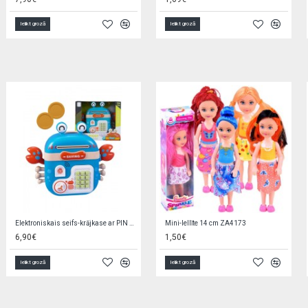
Ielikt grozā
Ielikt grozā
Elektroniskais seifs-krājkase ar PIN 504690
Mini-lellīte 14 cm ZA4173
6,90€
1,50€
Ielikt grozā
Ielikt grozā