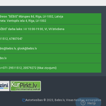
drese: "BĒBIS"
Mārupes 8d, Rīga, LV-1002, Latvija
ieta: Ventspils iela 4, Rīga, LV-1002
ĒBIS" darba laiks: I-V 10:00-19:00, VI, VII brīvdiena
11512, 67807047
bis@bebis.lv, glosk@bebis.lv
bis.lv
:
+371 29511512, 20579272 (tikai ziņojumi)
Autortiesības © 2023, Bebis.lv, Visas tiesības aizsargātas