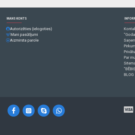
MANS KONTS
INFOR
Autorizēties (ielogoties)
Kontak
Mani pasūtījumi
"Goda
Aizmirsta parole
Saņem
Pirku
Privāt
Par m
Sitema
"BĒBIS
BLOG