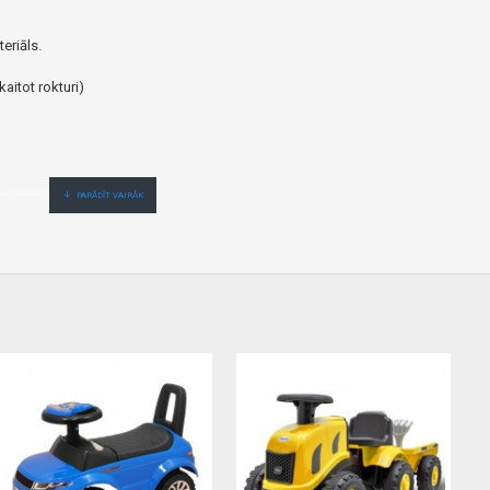
eriāls.
aitot rokturi)
,ātri,ērti,bez gaidīšanas.Cenas no vairumtirgotāja.