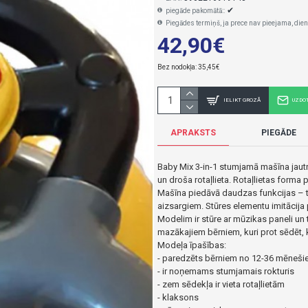
✔
piegāde pakomātā::
Piegādes termiņš, ja prece nav pieejama, dien
42,90€
Bez nodokļa: 35,45€
IELIKT GROZĀ
UZDO
APRAKSTS
PIEGĀDE
Baby Mix 3-in-1 stumjamā mašīna jautrā
un droša rotaļlieta. Rotaļlietas forma 
Mašīna piedāvā daudzas funkcijas – tā
aizsargiem. Stūres elementu imitācija p
Modelim ir stūre ar mūzikas paneli un t
mazākajiem bērniem, kuri prot sēdēt, kā
Modeļa īpašības:
- paredzēts bērniem no 12-36 mēnešie
- ir noņemams stumjamais rokturis
- zem sēdekļa ir vieta rotaļlietām
- klaksons