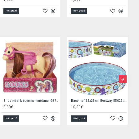
Ielikt grozā
Ielikt grozā
Zirdziņš ar krēpēm ķemmēšanai G8707
Baseins 152x25 cm Bestway 55029 (9874)
3,80€
10,90€
Ielikt grozā
Ielikt grozā