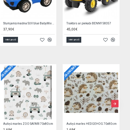
Stumjamā mašīna SUV blue BabyMix 44410
Traktors ar piekabi BENNY 58357
37,90€
45,00€
Ielikt grozā
Ielikt grozā
JAUNUMS
JAUNUMS
J
Autiņš marles ZOO SAFARI 70x80 cm
Autiņš marles HEDGEHOG 70x80 cm
1,69€
1,69€