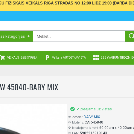
ŪSU FIZISKAIS VEIKALS RĪGĀ STRĀDĀS NO 12:00 LĪDZ 19:00 (DARBA
sas kategorijas
VEIKALS "BĒBIS" RĪGĀ
Veikala AUTOSTĀVVIETA
B2B (VAIRUMTIRDZNIE
OW 45840-BABY MIX
✔ pieejams uz vietas
BABY MIX
Zīmols::
CAR-45840
Modelis:
60.00cm x 40.00cm 
Iepakojuma izmēri:
5902216919143
EAN: