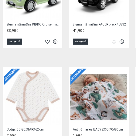
Stumjamā mašīna KIDDO Cruiser mint 57459
Stumjamā mašīna RACER black 45832
33,90€
41,90€
Ielikt grozā
Ielikt grozā
JAUNUMS
JAUNUMS
Bodijs BEIGE STARS 62 cm
Autiņš marles BABY ZOO 70x80 cm
7,90€
1,69€