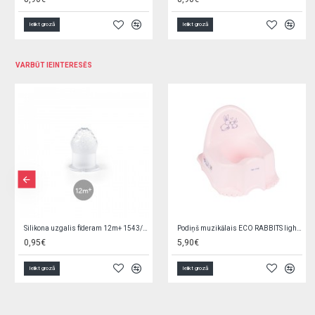
Ielikt grozā
Ielikt grozā
VARBŪT IEINTERESĒS
Silikona uzgalis fīderam 12m+ 1543/01
Podiņš muzikālais ECO RABBITS light pink PO-059-104
0,95€
5,90€
Ielikt grozā
Ielikt grozā