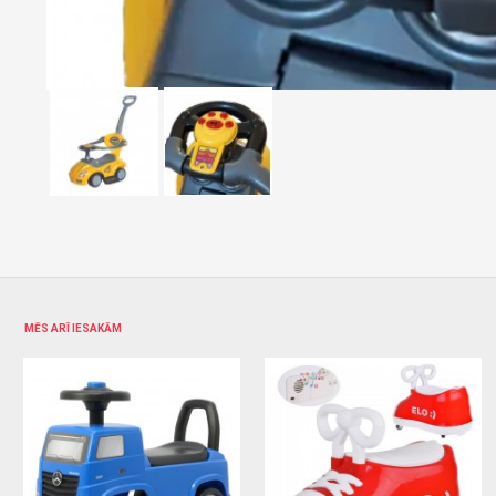
MĒS ARĪ IESAKĀM