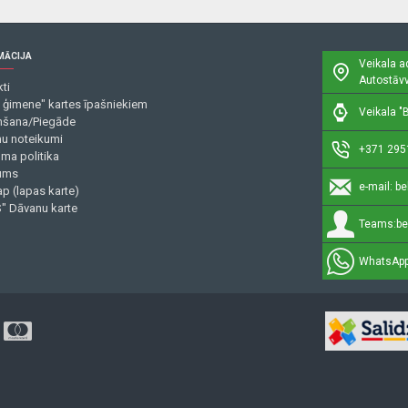
MĀCIJA
Veikala a
Autostāvv
ti
 ģimene" kartes īpašniekiem
Veikala "B
šana/Piegāde
mu noteikumi
+371 295
uma politika
ums
e-mail:
be
p (lapas karte)
" Dāvanu karte
Teams:
be
WhatsApp