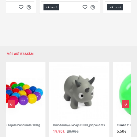
Ielikt grozā
Ielikt grozā
MĒS ARĪ IESAKĀM
Dinozauriņš-lēcējs DINU, piepūšams 20840
Gimnastikas bumba 45 cm KX5383/2
19,90€
20,90€
5,50€