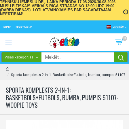
TEHNISKU IEMESLU DĒĻ LAIKA PERIODĀ 17.08.2026-30.08.2026
MŪSU FIZISKAIS VEIKALS RĪGĀ STRĀDĀS NO 12:00 LĪDZ 19:00
(DARBA DIENĀS). ĻOTI ATVAINOJAMIES PAR SAGĀDĀTAJĀM
NEĒRTĪBĀM!
IENĀKT
REĢISTRĀCIJA
LATVIEŠU
0
Visas kategorijas
Sporta komplekts 2-in-1: Basketbols+Futbols, bumba, pumpis 51107
SPORTA KOMPLEKTS 2-IN-1:
BASKETBOLS+FUTBOLS, BUMBA, PUMPIS 51107-
WOOPIE TOYS