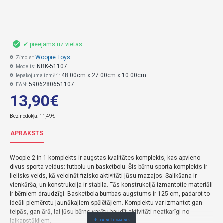
✔ pieejams uz vietas
Woopie Toys
Zīmols::
NBK-51107
Modelis:
48.00cm x 27.00cm x 10.00cm
Iepakojuma izmēri:
5906280651107
EAN:
13,90€
Bez nodokļa: 11,49€
APRAKSTS
Woopie 2-in-1 komplekts ir augstas kvalitātes komplekts, kas apvieno
divus sporta veidus: futbolu un basketbolu. Šis bērnu sporta komplekts ir
lielisks veids, kā veicināt fizisko aktivitāti jūsu mazajos. Salikšana ir
vienkārša, un konstrukcija ir stabila. Tās konstrukcijā izmantotie materiāli
ir bērniem draudzīgi. Basketbola bumbas augstums ir 125 cm, padarot to
ideāli piemērotu jaunākajiem spēlētājiem. Komplektu var izmantot gan
telpās, gan ārā, lai jūsu bērns varētu baudīt aktivitāti neatkarīgi no
laikapstākļiem.