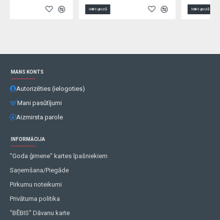
Ielikt grozā
Ielikt grozā
MANS KONTS
Autorizēties (ielogoties)
Mani pasūtījumi
Aizmirsta parole
INFORMĀCIJA
"Goda ģimene" kartes īpašniekiem
Saņemšana/Piegāde
Pirkumu noteikumi
Privātuma politika
"BĒBIS" Dāvanu karte