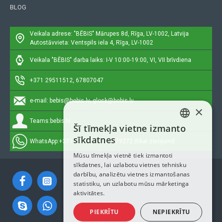
BLOG
Veikala adrese: "BĒBIS"
Mārupes 8d, Rīga, LV-1002, Latvija
Autostāvvieta: Ventspils iela 4, Rīga, LV-1002
Veikala "BĒBIS" darba laiks: I-V 10:00-19:00, VI, VII brīvdiena
+371 29511512, 67807047
e-mail:
bebis@bebis.lv, glosk@bebis.lv
×
Teams:
bebis.lv
Šī tīmekļa vietne izmanto
LATVIAN
sīkdatnes
WhatsApp:
+371 29511512, 20579272 (tikai ziņojumi)
RUSSIAN
Mūsu tīmekļa vietnē tiek izmantoti
sīkdatnes, lai uzlabotu vietnes tehnisku
ENGLISH
darbību, analizētu vietnes izmantošanas
statistiku, un uzlabotu mūsu mārketinga
aktivitātes.
PIEKRĪTU
NEPIEKRĪTU