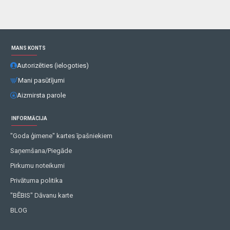
MANS KONTS
Autorizēties (ielogoties)
Mani pasūtījumi
Aizmirsta parole
INFORMĀCIJA
"Goda ģimene" kartes īpašniekiem
Saņemšana/Piegāde
Pirkumu noteikumi
Privātuma politika
"BĒBIS" Dāvanu karte
BLOG