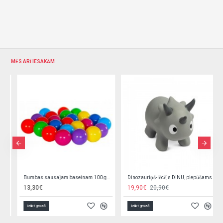
MĒS ARĪ IESAKĀM
Dinozauriņš-lēcējs DINU, piepūšams 20840
Gimnastikas bumba 45 cm KX5383/2
19,90€
20,90€
5,50€
Ielikt grozā
Ielikt grozā