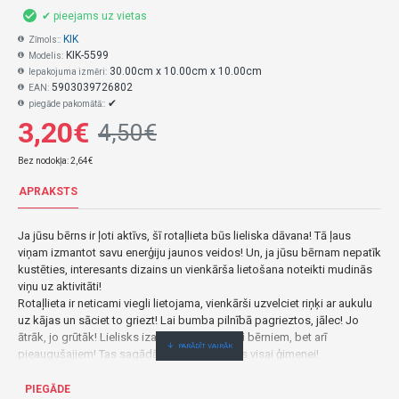
✔ pieejams uz vietas
KIK
Zīmols::
KIK-5599
Modelis:
30.00cm x 10.00cm x 10.00cm
Iepakojuma izmēri:
5903039726802
EAN:
✔
piegāde pakomātā::
3,20€
4,50€
Bez nodokļa: 2,64€
APRAKSTS
Ja jūsu bērns ir ļoti aktīvs, šī rotaļlieta būs lieliska dāvana! Tā ļaus
viņam izmantot savu enerģiju jaunos veidos! Un, ja jūsu bērnam nepatīk
kustēties, interesants dizains un vienkārša lietošana noteikti mudinās
viņu uz aktivitāti!
Rotaļlieta ir neticami viegli lietojama, vienkārši uzvelciet riņķi ar aukulu
uz kājas un sāciet to griezt! Lai bumba pilnībā pagrieztos, jālec! Jo
ātrāk, jo grūtāk! Lielisks izaicinājums ne tikai bērniem, bet arī
pieaugušajiem! Tas sagādās daudz jautrības visai ģimenei!
Lecamaukla pozitīvi ietekmēs bērna kustību koordināciju. Vienkāršā un
jautrā veidā tas palīdzēs uzlabot līdzsvara izjūtu un attīstīt refleksus!
PIEGĀDE