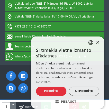
Veikala adrese: "BĒBIS"
Mārupes 8d, Rīga, LV-1002, Latvija
Autostāvvieta: Ventspils iela 4, Rīga, LV-1002
Veikala "BĒBIS" darba laiks: I-V 10:00-19:00, VI, VII brīvdiena
+371 29511512, 67807047
e-mail:
bebis@bebis.lv, glosk@bebis.lv
×
Teams:
bebis.lv
Šī tīmekļa vietne izmanto
LATVIAN
sīkdatnes
WhatsApp:
+371 29511512, 20579272 (tikai ziņojumi)
RUSSIAN
Mūsu tīmekļa vietnē tiek izmantoti
sīkdatnes, lai uzlabotu vietnes tehnisku
ENGLISH
darbību, analizētu vietnes izmantošanas
statistiku, un uzlabotu mūsu mārketinga
aktivitātes.
PIEKRĪTU
NEPIEKRĪTU
PIELĀGOT
Autortiesības © 2023, Bebis.lv, Visas tiesības aizsargātas
IELIKT GROZĀ