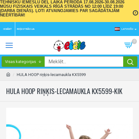
TEHNISKU IEMESLU DĒĻ LAIKA PERIODĀ 17.08.2026-30.08.2026
MŪSU FIZISKAIS VEIKALS RĪGĀ STRĀDĀS NO 12:00 LĪDZ 19:00
(DARBA DIENĀS). ĻOTI ATVAINOJAMIES PAR SAGĀDĀTAJĀM
NEĒRTĪBĀM!
IENĀKT
REĢISTRĀCIJA
LATVIEŠU
0
Visas kategorijas
HULA HOOP riņķis-lecamaukla KX5599
HULA HOOP RIŅĶIS-LECAMAUKLA KX5599-KIK