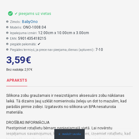
✔ pieejams uz vietas
BabyOno
Zīmols::
ONO-1008.04
Modelis:
12.00cm x 10.00cm x 3.00cm
Iepakojuma izmēri:
5901435418215
EAN:
✔
piegāde pakomātā::
7-10
Piegādes termiņš, ja prece nav pieejama, dienas (aptuveni)::
3,59€
Bez nodokļa: 2,97€
APRAKSTS
Silikona zobu graužamais ir neaizstājams aksesuārs zobu nākšanas
laikā. Tā dizains ļauj uzklāt nomierinošu želeju un dot to mazulim, kad
parādās pirmie zobiņi. Izgatavots no silikona un BPA nesaturoša
materiāla.
DROŠĪBAS INFORMĀCIJA
Piestipriniet rotaļlietu bērnam nepieejamajā vietā. Lai novērstu
iespējamus savainojumus, kas rodas sapinoties, izņemiet rotaļlietu, kad