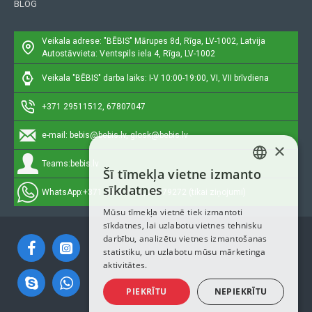
BLOG
Veikala adrese: "BĒBIS"
Mārupes 8d, Rīga, LV-1002, Latvija
Autostāvvieta: Ventspils iela 4, Rīga, LV-1002
Veikala "BĒBIS" darba laiks: I-V 10:00-19:00, VI, VII brīvdiena
+371 29511512, 67807047
e-mail:
bebis@bebis.lv, glosk@bebis.lv
×
Teams:
bebis.lv
Šī tīmekļa vietne izmanto
LATVIAN
sīkdatnes
WhatsApp:
+371 29511512, 20579272 (tikai ziņojumi)
RUSSIAN
Mūsu tīmekļa vietnē tiek izmantoti
sīkdatnes, lai uzlabotu vietnes tehnisku
ENGLISH
darbību, analizētu vietnes izmantošanas
statistiku, un uzlabotu mūsu mārketinga
aktivitātes.
PIEKRĪTU
NEPIEKRĪTU