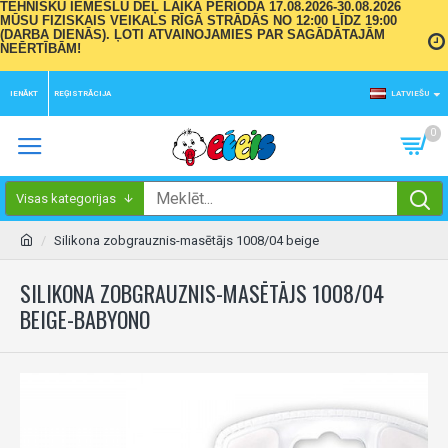
TEHNISKU IEMESLU DĒĻ LAIKA PERIODĀ 17.08.2026-30.08.2026
MŪSU FIZISKAIS VEIKALS RĪGĀ STRĀDĀS NO 12:00 LĪDZ 19:00
(DARBA DIENĀS). ĻOTI ATVAINOJAMIES PAR SAGĀDĀTAJĀM
NEĒRTĪBĀM!
IENĀKT
REĢISTRĀCIJA
LATVIEŠU
0
Visas kategorijas
Silikona zobgrauznis-masētājs 1008/04 beige
SILIKONA ZOBGRAUZNIS-MASĒTĀJS 1008/04
BEIGE-BABYONO