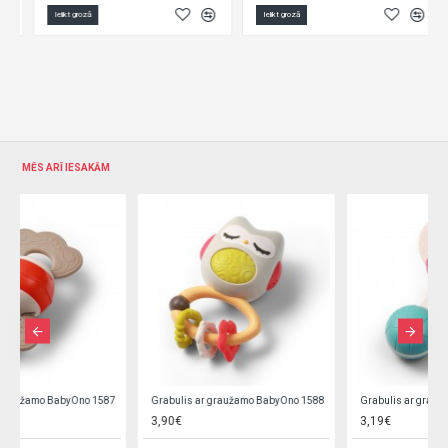
Ielikt grozā
Ielikt grozā
MĒS ARĪ IESAKĀM
Grabulis ar graužamo BabyOno 1589
Grabulis ar graužamo BabyOno 1590
3,19€
3,39€