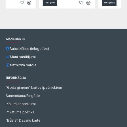
Ielikt grozā
Ielikt grozā
MANS KONTS
Autorizēties (ielogoties)
Mani pasūtījumi
Aizmirsta parole
INFORMĀCIJA
"Goda ģimene" kartes īpašniekiem
Saņemšana/Piegāde
Pirkumu noteikumi
Privātuma politika
"BĒBIS" Dāvanu karte