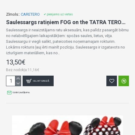
Zīmols::
CARETERO
✔ pieejams uz vietas
Saulessargs ratiņiem FOG on the TATRA TEROA-1229
Saulessargs ir neaizstājams ratu aksesuārs, kas palīdz pasargāt bērnu
no nelabvēlīgajiem laikapstākļiem: spožas saules, lietus, vēja.
Saulessargu ir viegli salikt, pateicoties noņemamajam rokturim.
Lokāms rokturis ļauj ērti mainīt pozīciju. Saulessargs ir izgatavots no
izturīgiem materiāliem, kas no..
13,50€
Bez nodokļa:11,16€
IELIKT GROZĀ
Uzdot jautājumu