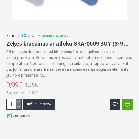
Zīmols::
YOclub
✔ pieejams uz vietas
Zeķes krāsainas ar atloku SKA-0009 BOY (3-9 mēn.)
Bērnu zeķes kalpo ne tikai kā aksesuārs, bet, galvenais, veic
aizsargfunkciju. Kokvilnas zeķes palīdz uzturēt pareizu bērna ķermeņa
temperatūru. Nodrošina lielisku gaisa cirkulāciju, tāpēc tās var valkāt
pat ļoti siltās dienās. Bērnu zeķes ir nepieciešams apģērba elements
jau no dzimšanas. M..
0,99€
1,29€
Bez nodokļa:0,82€
IELIKT GROZĀ
Uzdot jautājumu