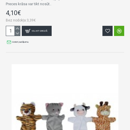
Preces krāsa var tikt nosūt..
4,10€
Bez nodokļa:3,39€
IELIKT GROZĀ
Uzdot jautājumu