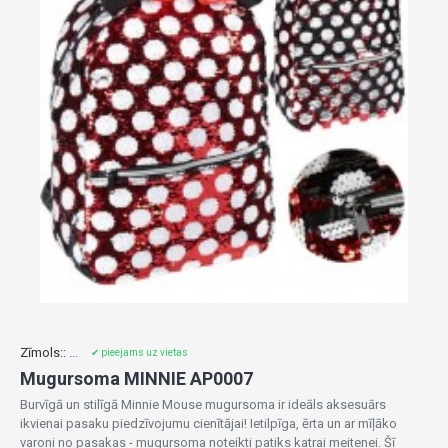
Zīmols::
...
✔ pieejams uz vietas
Mugursoma MINNIE AP0007
Burvīgā un stilīgā Minnie Mouse mugursoma ir ideāls aksesuārs
ikvienai pasaku piedzīvojumu cienītājai! Ietilpīga, ērta un ar mīļāko
varoni no pasakas - mugursoma noteikti patiks katrai meitenei. Šī