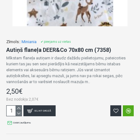
Zīmols::
Miniania
✔ pieejams uz vietas
Autiņš flaneļa DEER&Co 70x80 cm (7358)
Mīkstam flaneļa autiņam ir daudz dažādu pielietojumu, pateicoties
kuriem tas jau sen sevi pierādījis kā neaizstājams bērnu istabas
elements vai aksesuārs bērnu ratiņiem. Jūs varat izmantot
autiņbiksītes, lai apsegtu mazuli, ja jums nav pa rokai segas, pēc
vannošanās ar to varēsiet noslaucīt mazuļa m..
2,50€
Bez nodokļa:2,07€
IELIKT GROZĀ
Uzdot jautājumu