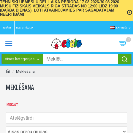
TEHNISKU IEMESLU DĒĻ LAIKA PERIODĀ 17.08.2026-30.08.2026
MŪSU FIZISKAIS VEIKALS RĪGĀ STRĀDĀS NO 12:00 LĪDZ 19:00
(DARBA DIENĀS). ĻOTI ATVAINOJAMIES PAR SAGĀDĀTAJĀM
NEĒRTĪBĀM!
IENĀKT
REĢISTRĀCIJA
LATVIEŠU
0
Visas kategorijas
Meklēšana
MEKLĒŠANA
MEKLĒT