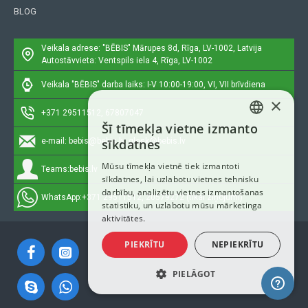
BLOG
Veikala adrese: "BĒBIS"
Mārupes 8d, Rīga, LV-1002, Latvija
Autostāvvieta: Ventspils iela 4, Rīga, LV-1002
Veikala "BĒBIS" darba laiks: I-V 10:00-19:00, VI, VII brīvdiena
×
+371 29511512, 67807047
Šī tīmekļa vietne izmanto
LATVIAN
e-mail:
bebis@bebis.lv, glosk@bebis.lv
sīkdatnes
RUSSIAN
Mūsu tīmekļa vietnē tiek izmantoti
Teams:
bebis.lv
sīkdatnes, lai uzlabotu vietnes tehnisku
ENGLISH
darbību, analizētu vietnes izmantošanas
WhatsApp:
+371 29511512, 20579272 (tikai ziņojumi)
statistiku, un uzlabotu mūsu mārketinga
aktivitātes.
PIEKRĪTU
NEPIEKRĪTU
PIELĀGOT