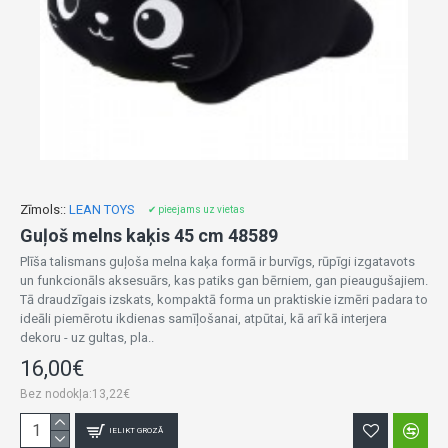
Zīmols::
LEAN TOYS
✔ pieejams uz vietas
Guļoš melns kaķis 45 cm 48589
Plīša talismans guļoša melna kaķa formā ir burvīgs, rūpīgi izgatavots
un funkcionāls aksesuārs, kas patiks gan bērniem, gan pieaugušajiem.
Tā draudzīgais izskats, kompaktā forma un praktiskie izmēri padara to
ideāli piemērotu ikdienas samīļošanai, atpūtai, kā arī kā interjera
dekoru - uz gultas, pla..
16,00€
Bez nodokļa:13,22€
IELIKT GROZĀ