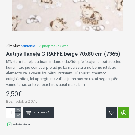
Zīmols::
Miniania
✔ pieejams uz vietas
Autiņš flaneļa GIRAFFE beige 70x80 cm (7365)
Mīkstam flaneļa autiņam ir daudz dažādu pielietojumu, pateicoties
kuriem tas jau sen sevi pierādījis kā neaizstājams bērnu istabas
elements vai aksesuārs bērnu ratiņiem. Jūs varat izmantot
autiņbiksītes, lai apsegtu mazuli, ja jums nav pa rokai segas, pēc
vannošanās ar to varēsiet noslaucīt mazuļa m..
2,50€
Bez nodokļa:2,07€
IELIKT GROZĀ
Uzdot jautājumu