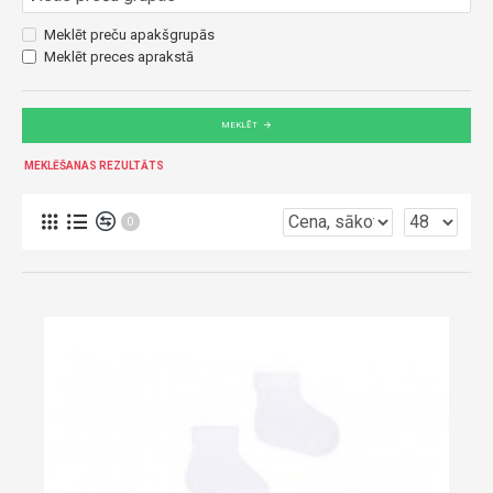
Meklēt preču apakšgrupās
Meklēt preces aprakstā
MEKLĒT
MEKLĒŠANAS REZULTĀTS
0