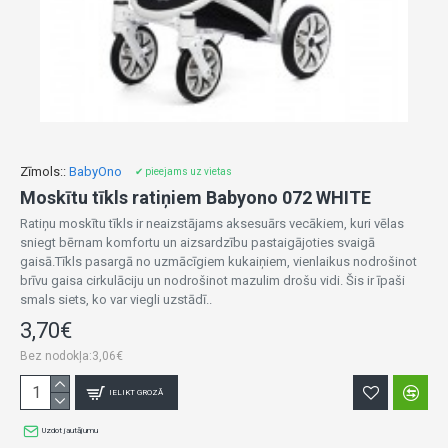
Zīmols::
BabyOno
✔ pieejams uz vietas
Moskītu tīkls ratiņiem Babyono 072 WHITE
Ratiņu moskītu tīkls ir neaizstājams aksesuārs vecākiem, kuri vēlas
sniegt bērnam komfortu un aizsardzību pastaigājoties svaigā
gaisā.Tīkls pasargā no uzmācīgiem kukaiņiem, vienlaikus nodrošinot
brīvu gaisa cirkulāciju un nodrošinot mazulim drošu vidi. Šis ir īpaši
smals siets, ko var viegli uzstādī..
3,70€
Bez nodokļa:3,06€
IELIKT GROZĀ
Uzdot jautājumu