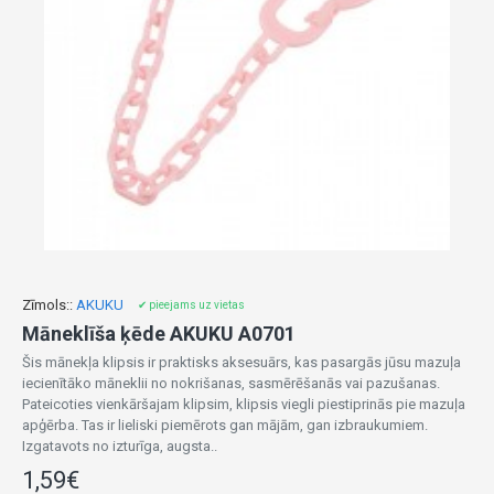
Zīmols::
AKUKU
✔ pieejams uz vietas
Māneklīša ķēde AKUKU A0701
Šis mānekļa klipsis ir praktisks aksesuārs, kas pasargās jūsu mazuļa
iecienītāko māneklii no nokrišanas, sasmērēšanās vai pazušanas.
Pateicoties vienkāršajam klipsim, klipsis viegli piestiprinās pie mazuļa
apģērba. Tas ir lieliski piemērots gan mājām, gan izbraukumiem.
Izgatavots no izturīga, augsta..
1,59€