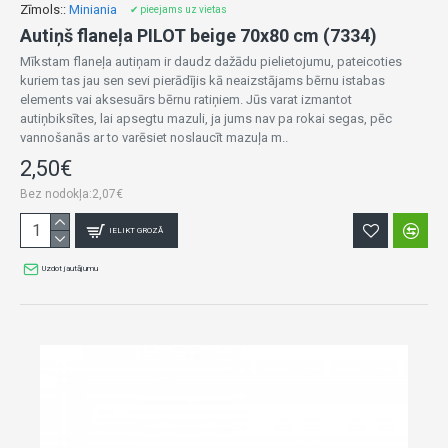
Zīmols::
Miniania
✔ pieejams uz vietas
Autiņš flaneļa PILOT beige 70x80 cm (7334)
Mīkstam flaneļa autiņam ir daudz dažādu pielietojumu, pateicoties
kuriem tas jau sen sevi pierādījis kā neaizstājams bērnu istabas
elements vai aksesuārs bērnu ratiņiem. Jūs varat izmantot
autiņbiksītes, lai apsegtu mazuli, ja jums nav pa rokai segas, pēc
vannošanās ar to varēsiet noslaucīt mazuļa m..
2,50€
Bez nodokļa:2,07€
IELIKT GROZĀ
Uzdot jautājumu