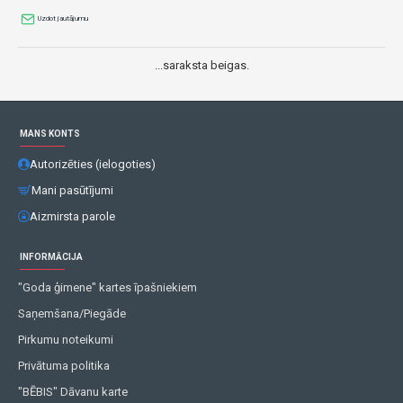
Uzdot jautājumu
...saraksta beigas.
MANS KONTS
Autorizēties (ielogoties)
Mani pasūtījumi
Aizmirsta parole
INFORMĀCIJA
"Goda ģimene" kartes īpašniekiem
Saņemšana/Piegāde
Pirkumu noteikumi
Privātuma politika
"BĒBIS" Dāvanu karte