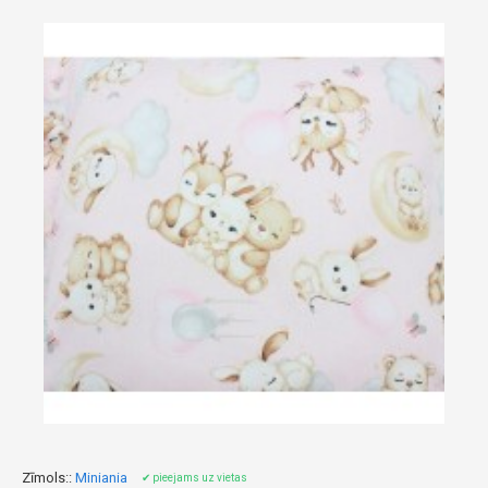
Zīmols::
Miniania
✔ pieejams uz vietas