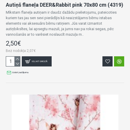
Autiņš flaneļa DEER&Rabbit pink 70x80 cm (4319)
Mīkstam flaneļa autiņam ir daudz dažādu pielietojumu, pateicoties
kuriem tas jau sen sevi pierādījis kā neaizstājams bērnu istabas
elements vai aksesuārs bērnu ratiņiem. Jūs varat izmantot
autiņbiksītes, lai apsegtu mazuli, ja jums nav pa rokai segas, pēc
vannošanās ar to varēsiet noslaucīt mazuļa m..
2,50€
Bez nodokļa:2,07€
IELIKT GROZĀ
Uzdot jautājumu