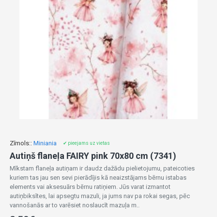
Zīmols::
Miniania
✔ pieejams uz vietas
Autiņš flaneļa FAIRY pink 70x80 cm (7341)
Mīkstam flaneļa autiņam ir daudz dažādu pielietojumu, pateicoties
kuriem tas jau sen sevi pierādījis kā neaizstājams bērnu istabas
elements vai aksesuārs bērnu ratiņiem. Jūs varat izmantot
autiņbiksītes, lai apsegtu mazuli, ja jums nav pa rokai segas, pēc
vannošanās ar to varēsiet noslaucīt mazuļa m..