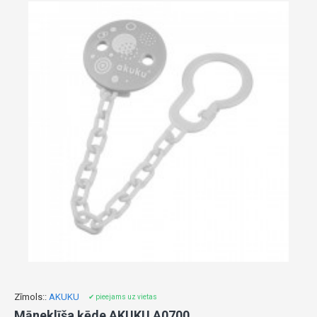
Zīmols::
AKUKU
✔ pieejams uz vietas
Māneklīša ķēde AKUKU A0700