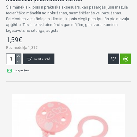
Šis mānekļa klipsis ir praktisks aksesuārs, kas pasargās jūsu mazuļa
iecienītāko māneklii no nokrišanas, sasmērēšanās vai pazušanas.
Pateicoties vienkāršajam klipsim, klipsis viegli piestiprinās pie mazuļa
apģērba. Tas ir lieliski piemērots gan mājām, gan izbraukumiem.
Izgatavots no izturīga, augsta..
1,59€
Bez nodokļa:1,31€
IELIKT GROZĀ
Uzdot jautājumu