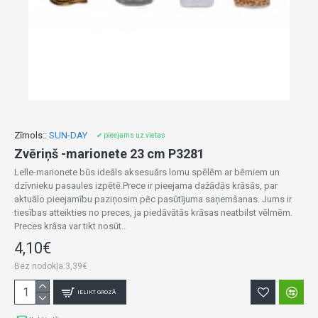
Zīmols::
SUN-DAY
✔ pieejams uz vietas
Zvēriņš -marionete 23 cm P3281
Lelle-marionete būs ideāls aksesuārs lomu spēlēm ar bērniem un
dzīvnieku pasaules izpētē.Prece ir pieejama dažādās krāsās, par
aktuālo pieejamību paziņosim pēc pasūtījuma saņemšanas. Jums ir
tiesības atteikties no preces, ja piedāvātās krāsas neatbilst vēlmēm.
Preces krāsa var tikt nosūt..
4,10€
Bez nodokļa:3,39€
IELIKT GROZĀ