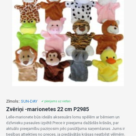
Zīmols::
SUN-DAY
✔ pieejams uz vietas
Zvēriņi -marionetes 22 cm P2985
Lelle-marionete būs ideāls aksesuārs lomu spēlēm ar bērniem un
dzīvnieku pasaules izpētē.Prece ir pieejama dažādās krāsās, par
aktuālo pieejamību paziņosim pēc pasūtījuma saņemšanas. Jums ir
tiesības atteikties no preces, ja piedāvātās krāsas neatbilst vēlmēm.