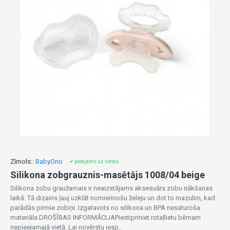
Zīmols::
BabyOno
✔ pieejams uz vietas
Silikona zobgrauznis-masētājs 1008/04 beige
Silikona zobu graužamais ir neaizstājams aksesuārs zobu nākšanas
laikā. Tā dizains ļauj uzklāt nomierinošu želeju un dot to mazulim, kad
parādās pirmie zobiņi. Izgatavots no silikona un BPA nesaturoša
materiāla.DROŠĪBAS INFORMĀCIJAPiestipriniet rotaļlietu bērnam
nepieejamajā vietā. Lai novērstu iesp..