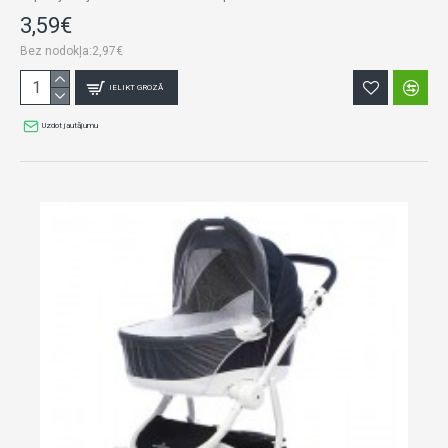
3,59€
Bez nodokļa:2,97€
IELIKT GROZĀ
Uzdot jautājumu