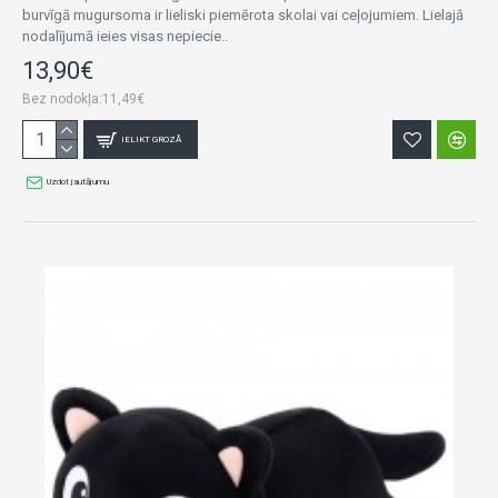
burvīgā mugursoma ir lieliski piemērota skolai vai ceļojumiem. Lielajā
nodalījumā ieies visas nepiecie..
13,90€
Bez nodokļa:11,49€
IELIKT GROZĀ
Uzdot jautājumu