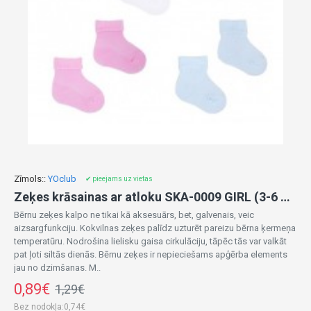
Zīmols::
YOclub
✔ pieejams uz vietas
Zeķes krāsainas ar atloku SKA-0009 GIRL (3-6 mēn.)
Bērnu zeķes kalpo ne tikai kā aksesuārs, bet, galvenais, veic
aizsargfunkciju. Kokvilnas zeķes palīdz uzturēt pareizu bērna ķermeņa
temperatūru. Nodrošina lielisku gaisa cirkulāciju, tāpēc tās var valkāt
pat ļoti siltās dienās. Bērnu zeķes ir nepieciešams apģērba elements
jau no dzimšanas. M..
0,89€
1,29€
Bez nodokļa:0,74€