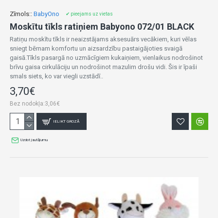
Zīmols::
BabyOno
✔ pieejams uz vietas
Moskītu tīkls ratiņiem Babyono 072/01 BLACK
Ratiņu moskītu tīkls ir neaizstājams aksesuārs vecākiem, kuri vēlas
sniegt bērnam komfortu un aizsardzību pastaigājoties svaigā
gaisā.Tīkls pasargā no uzmācīgiem kukaiņiem, vienlaikus nodrošinot
brīvu gaisa cirkulāciju un nodrošinot mazulim drošu vidi. Šis ir īpaši
smals siets, ko var viegli uzstādī..
3,70€
Bez nodokļa:3,06€
IELIKT GROZĀ
Uzdot jautājumu