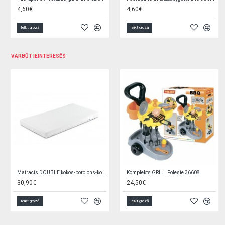
5,90€
5,90€
Ielikt grozā
Ielikt grozā
VARBŪT IEINTERESĒS
Zīdaiņu zābaciņi 3-9 mēn. OBO-0178
Jauka pildspalva LAPKA GG73-izpārdošana
6,00€
0,65€
1,30€
Ielikt grozā
Ielikt grozā