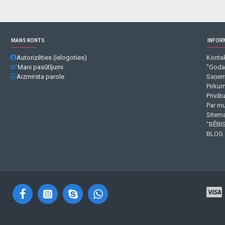
MANS KONTS
INFOR
Autorizēties (ielogoties)
Kontak
Mani pasūtījumi
"Goda
Aizmirsta parole
Saņem
Pirku
Privāt
Par m
Sitema
"BĒBIS
BLOG