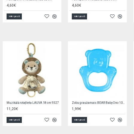
5,90€
1,90€
Ielikt grozā
Ielikt grozā
Rompers SUMMER 20001 blue
Zeķubikses baltas RAB-0002 (80-122 cm)
2,90€
6,20€
3,90€
Ielikt grozā
Ielikt grozā