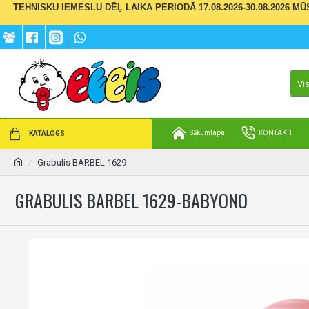
TEHNISKU IEMESLU DĒĻ LAIKA PERIODĀ 17.08.2026-30.08.2026 M
Vi
Sākumlapa
KONTAKTI
KATALOGS
Grabulis BARBEL 1629
GRABULIS BARBEL 1629-BABYONO