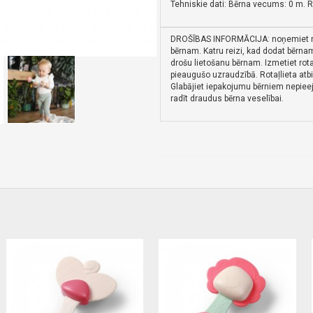
Tehniskie dati: Bērna vecums: 0 m.
R
DROŠĪBAS INFORMĀCIJA: noņemiet no 
bērnam.
Katru reizi, kad dodat bērnam 
drošu lietošanu bērnam.
Izmetiet rot
pieaugušo uzraudzībā.
Rotaļlieta at
Glabājiet iepakojumu bērniem nepiee
radīt draudus bērna veselībai.
Grabulis BARBEL 1629-Babyono
2,05€ veikalā "BĒBIS" Rīgā vai bebis.lv.Pieejams(-a).
Nopirkt Grabulis BARBEL 1629-5901435416846-par zemu cenu,ātri,ērti,bez gaidīšanas