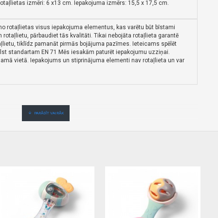
otaļlietas
izmēri: 6 x13 cm. Iepakojuma izmērs: 15,5 x 17,5 cm.
rotaļlietas visus iepakojuma elementus, kas varētu būt bīstami
rotaļlietu, pārbaudiet tās kvalitāti.
Tikai nebojāta rotaļlieta garantē
aļlietu, tiklīdz pamanāt pirmās bojājuma pazīmes.
Ieteicams spēlēt
bilst standartam EN 71 Mēs iesakām paturēt iepakojumu uzziņai.
jamā vietā.
Iepakojums un stiprinājuma elementi nav rotaļlieta un var
.Cenas no vairumtirgotāja.