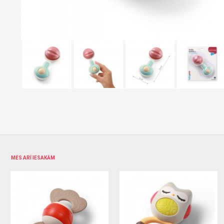
MĒS ARĪ IESAKĀM