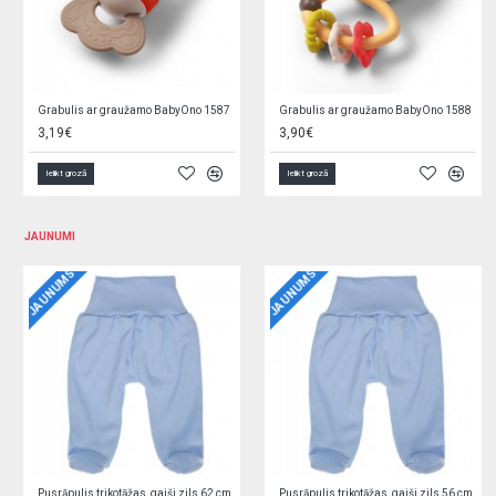
Grabulis ar graužamo BabyOno 1593
Grabulis ar lodītēm 02/457 blue
3,19€
4,69€
Ielikt grozā
Ielikt grozā
JAUNUMI
JAUNUMS
JAUNUMS
Jaciņa trikotāžas, rozā 62 cm O0YEYROX
Jaciņa trikotāžas, gaiši zila 62 cm F9W2GGPL