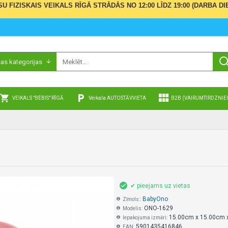
ŪSU FIZISKAIS VEIKALS RĪGĀ STRĀDĀS NO 12:00 LĪDZ 19:00 (DARBA
sas kategorijas
VEIKALS "BĒBIS" RĪGĀ
Veikala AUTOSTĀVVIETA
B2B (VAIRUMTIRDZNIE
✔ pieejams uz vietas
BabyOno
Zīmols::
ONO-1629
Modelis:
15.00cm x 15.00cm 
Iepakojuma izmēri:
5901435416846
EAN: