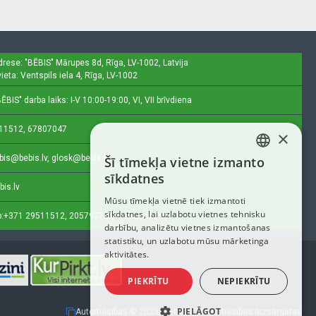
drese: "BĒBIS"
Mārupes 8d, Rīga, LV-1002, Latvija
ieta: Ventspils iela 4, Rīga, LV-1002
ĒBIS" darba laiks: I-V 10:00-19:00, VI, VII brīvdiena
11512, 67807047
×
bis@bebis.lv, glosk@bebis.lv
Šī tīmekļa vietne izmanto
LATVIAN
sīkdatnes
bis.lv
RUSSIAN
Mūsu tīmekļa vietnē tiek izmantoti
sīkdatnes, lai uzlabotu vietnes tehnisku
ENGLISH
:
+371 29511512, 20579272 (tikai ziņojumi)
darbību, analizētu vietnes izmantošanas
statistiku, un uzlabotu mūsu mārketinga
aktivitātes.
PIEKRĪTU
NEPIEKRĪTU
PIELĀGOT
Autortiesības © 2023, Bebis.lv, Visas tiesības aizsargātas