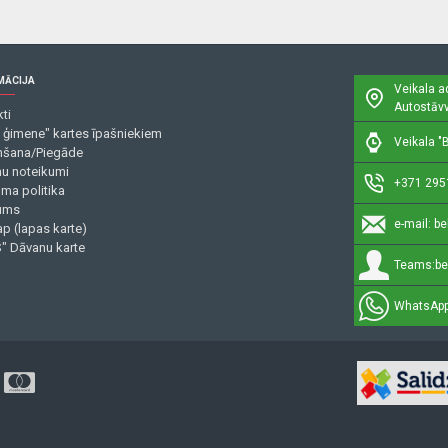
MĀCIJA
Veikala a
Autostāvv
ti
 ģimene" kartes īpašniekiem
Veikala "B
šana/Piegāde
mu noteikumi
+371 295
uma politika
ums
e-mail:
be
p (lapas karte)
" Dāvanu karte
Teams:
be
WhatsApp