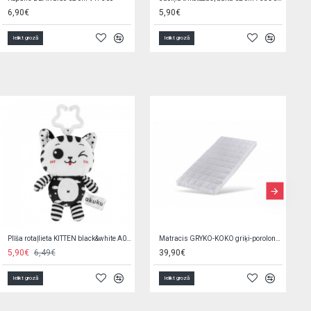
1,90€
1,90€
Ielikt grozā
Ielikt grozā
G/v komplekts SWEET SAFARI K-2P135 (sega,spilvens)
Sport Cup with Foldable Spout 400 ml CARS 56/618
23,90€
5,50€
Ielikt grozā
Ielikt grozā