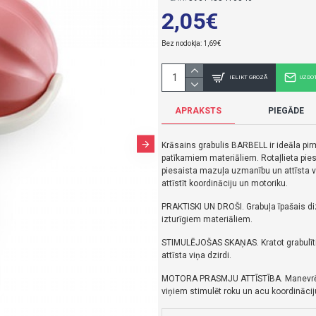
2,05€
Bez nodokļa: 1,69€
IELIKT GROZĀ
UZDO
APRAKSTS
PIEGĀDE
Krāsains grabulis BARBELL ir ideāla pir
patīkamiem materiāliem.
Rotaļlieta pi
piesaista mazuļa uzmanību un attīsta viņ
attīstīt koordināciju un motoriku.
PRAKTISKI UN DROŠI.
Grabuļa īpašais di
izturīgiem materiāliem.
STIMULĒJOŠAS SKAŅAS.
Kratot grabul
attīsta viņa dzirdi.
MOTORA PRASMJU ATTĪSTĪBA.
Manevrē
viņiem stimulēt roku un acu koordinācij