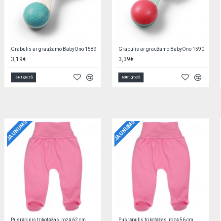
Grabulis ar lodītēm 02/457 red
Grabulis ar zobgrauzni LĀCIS 56/139 blue
4,69€
3,89€
Ielikt grozā
Ielikt grozā
JAUNUMS
JAUNUMS
Jaciņa trikotāžas, rozā 56 cm EZ0QV4W2
Zīdaiņu cimdiņi-dūraiņi STARS