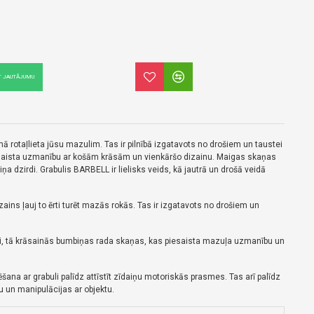
T JAUTĀJUMU
mā rotaļlieta jūsu mazulim.
Tas ir pilnībā izgatavots no drošiem un taustei
esaista uzmanību ar košām krāsām un vienkāršo dizainu.
Maigas skaņas
a dzirdi. Grabulis BARBELL ir lielisks veids, kā jautrā un drošā veidā
zains ļauj to ērti turēt mazās rokās.
Tas ir izgatavots no drošiem un
īti, tā krāsainās bumbiņas rada skaņas, kas piesaista mazuļa uzmanību un
šana ar grabuli palīdz attīstīt zīdaiņu motoriskās prasmes.
Tas arī palīdz
u un manipulācijas ar objektu.