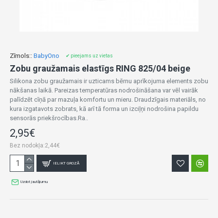
Zīmols::
BabyOno
✔ pieejams uz vietas
Zobu graužamais elastīgs RING 825/04 beige
Silikona zobu graužamais ir uzticams bērnu aprīkojuma elements zobu
nākšanas laikā. Pareizas temperatūras nodrošināšana var vēl vairāk
palīdzēt cīņā par mazuļa komfortu un mieru. Draudzīgais materiāls, no
kura izgatavots zobrats, kā arī tā forma un izciļņi nodrošina papildu
sensorās priekšrocības.Ra..
2,95€
Bez nodokļa:2,44€
IELIKT GROZĀ
Uzdot jautājumu