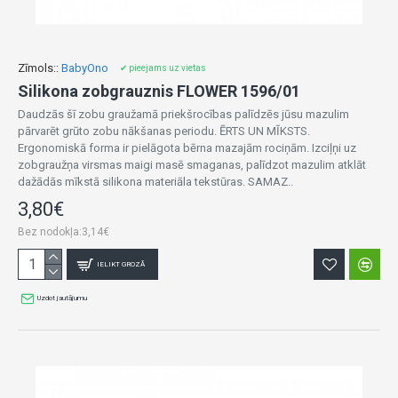
Zīmols::
BabyOno
✔ pieejams uz vietas
Silikona zobgrauznis FLOWER 1596/01
Daudzās šī zobu graužamā priekšrocības palīdzēs jūsu mazulim
pārvarēt grūto zobu nākšanas periodu. ĒRTS UN MĪKSTS.
Ergonomiskā forma ir pielāgota bērna mazajām rociņām. Izciļņi uz
zobgraužņa virsmas maigi masē smaganas, palīdzot mazulim atklāt
dažādās mīkstā silikona materiāla tekstūras. SAMAZ..
3,80€
Bez nodokļa:3,14€
IELIKT GROZĀ
Uzdot jautājumu