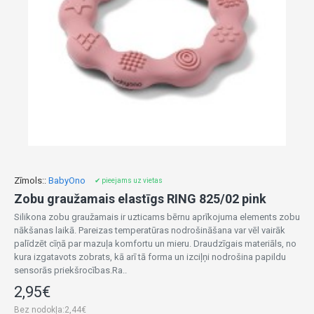
Zīmols::
BabyOno
✔ pieejams uz vietas
Zobu graužamais elastīgs RING 825/02 pink
Silikona zobu graužamais ir uzticams bērnu aprīkojuma elements zobu
nākšanas laikā. Pareizas temperatūras nodrošināšana var vēl vairāk
palīdzēt cīņā par mazuļa komfortu un mieru. Draudzīgais materiāls, no
kura izgatavots zobrats, kā arī tā forma un izciļņi nodrošina papildu
sensorās priekšrocības.Ra..
2,95€
Bez nodokļa:2,44€