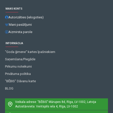
MANS KONTS
Autorizēties (ielogoties)
Mani pasūtījumi
Aizmirsta parole
INFORMĀCIJA
"Goda ģimene" kartes īpašniekiem
Saņemšana/Piegāde
Pirkumu noteikumi
Privātuma politika
"BĒBIS" Dāvanu karte
BLOG
Veikala adrese: "BĒBIS"
Mārupes 8d, Rīga, LV-1002, Latvija
Autostāvvieta: Ventspils iela 4, Rīga, LV-1002