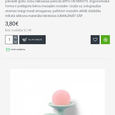
pārvarēt grūto zobu nākšanas periodu.ĒRTS UN MĪKSTS. Ergonomiskā
forma ir pielāgota bērna mazajām rociņām. Izciļņi uz zobgraužņa
virsmas maigi masē smaganas, palīdzot mazulim atklāt dažādās
mīkstā silikona materiāla tekstūras.SAMAZINĀT SĀP..
3,80€
Bez nodokļa:3,14€
IELIKT GROZĀ
Uzdot jautājumu