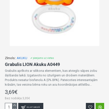
Zīmols::
AKUKU
✔ pieejams uz vietas
Grabulis LION Akuku A0449
Grabulis aprīkots ar silikona elementiem, kas atvieglo sāpes zobu
šķilšanās laikā. Izgatavots no izturīgiem un drošiem materiāliem.
Produkts nesatur bisfenolu A (0% BPA). Pateicoties interesantajām
krāsām, tas veicina bērna roku un acu koordinācijas attīstību...
3,69€
Bez nodokļa:3,05€
IELIKT GROZĀ