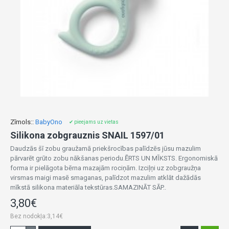
Zīmols::
BabyOno
✔ pieejams uz vietas
Silikona zobgrauznis SNAIL 1597/01
Daudzās šī zobu graužamā priekšrocības palīdzēs jūsu mazulim
pārvarēt grūto zobu nākšanas periodu.ĒRTS UN MĪKSTS. Ergonomiskā
forma ir pielāgota bērna mazajām rociņām. Izciļņi uz zobgraužņa
virsmas maigi masē smaganas, palīdzot mazulim atklāt dažādās
mīkstā silikona materiāla tekstūras.SAMAZINĀT SĀP..
3,80€
Bez nodokļa:3,14€