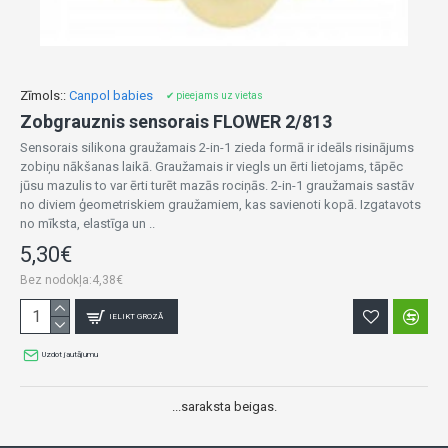
Zīmols::
Canpol babies
✔ pieejams uz vietas
Zobgrauznis sensorais FLOWER 2/813
Sensorais silikona graužamais 2-in-1 zieda formā ir ideāls risinājums
zobiņu nākšanas laikā. Graužamais ir viegls un ērti lietojams, tāpēc
jūsu mazulis to var ērti turēt mazās rociņās. 2-in-1 graužamais sastāv
no diviem ģeometriskiem graužamiem, kas savienoti kopā. Izgatavots
no mīksta, elastīga un ..
5,30€
Bez nodokļa:4,38€
IELIKT GROZĀ
Uzdot jautājumu
...saraksta beigas.