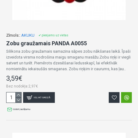
Zīmols::
AKUKU
✔ pieejams uz vietas
Zobu graužamais PANDA A0055
Silikona zobu graužamais samazina sāpes zobu nākšanas laikā. Īpaši
izveidota virsma nodrošina maigu smaganu masāžu.Zobu riņķi ir viegli
satvert un turēt. Piemērots dzesēšanai ledusskapī, lai efektīvāk
nomierinātu iekaisušās smaganas. Zobu riņķim ir caurums, kas ļau..
3,59€
Bez nodokļa:2,97€
IELIKT GROZĀ
Uzdot jautājumu