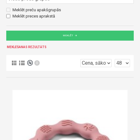
Meklēt preču apakšgrupās
Meklēt preces aprakstā
MEKLĒT
MEKLĒŠANAS REZULTĀTS
0