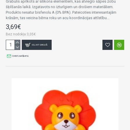
Grabulis aprīkots ar silikona elementiem, kas atvieglo sāpes zobu
šķilšanās laikā. Izgatavots no izturīgiem un drošiem materiāliem.
Produkts nesatur bisfenolu A (0% BPA). Pateicoties interesantajām
krāsām, tas veicina bērna roku un acu koordinācijas attīstību...
3,69€
Bez nodokļa:3,05€
IELIKT GROZĀ
Uzdot jautājumu