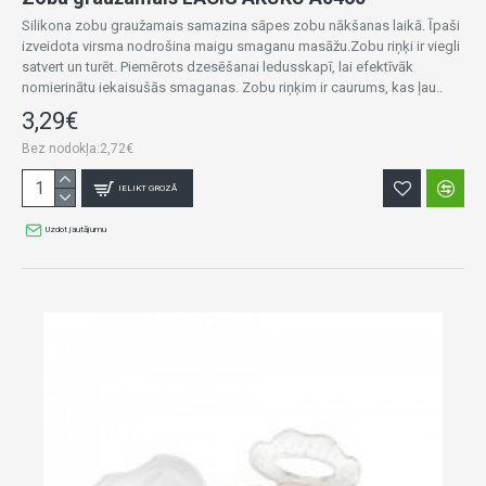
Silikona zobu graužamais samazina sāpes zobu nākšanas laikā. Īpaši
izveidota virsma nodrošina maigu smaganu masāžu.Zobu riņķi ir viegli
satvert un turēt. Piemērots dzesēšanai ledusskapī, lai efektīvāk
nomierinātu iekaisušās smaganas. Zobu riņķim ir caurums, kas ļau..
3,29€
Bez nodokļa:2,72€
IELIKT GROZĀ
Uzdot jautājumu