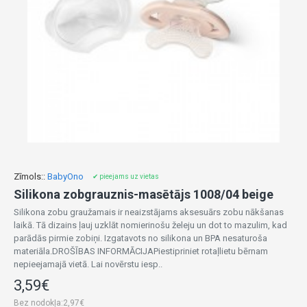
Zīmols::
BabyOno
✔ pieejams uz vietas
Silikona zobgrauznis-masētājs 1008/04 beige
Silikona zobu graužamais ir neaizstājams aksesuārs zobu nākšanas
laikā. Tā dizains ļauj uzklāt nomierinošu želeju un dot to mazulim, kad
parādās pirmie zobiņi. Izgatavots no silikona un BPA nesaturoša
materiāla.DROŠĪBAS INFORMĀCIJAPiestipriniet rotaļlietu bērnam
nepieejamajā vietā. Lai novērstu iesp..
3,59€
Bez nodokļa:2,97€