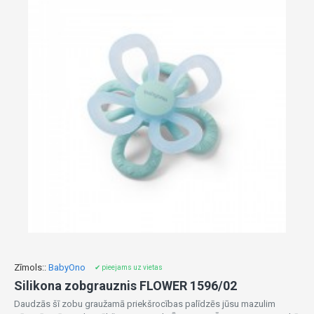
Zīmols::
BabyOno
✔ pieejams uz vietas
Silikona zobgrauznis FLOWER 1596/02
Daudzās šī zobu graužamā priekšrocības palīdzēs jūsu mazulim