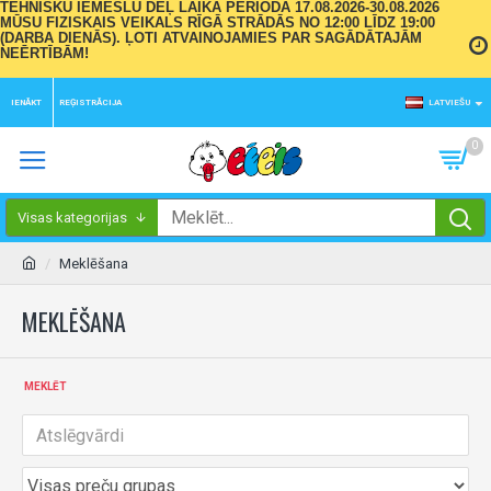
TEHNISKU IEMESLU DĒĻ LAIKA PERIODĀ 17.08.2026-30.08.2026
MŪSU FIZISKAIS VEIKALS RĪGĀ STRĀDĀS NO 12:00 LĪDZ 19:00
(DARBA DIENĀS). ĻOTI ATVAINOJAMIES PAR SAGĀDĀTAJĀM
NEĒRTĪBĀM!
IENĀKT
REĢISTRĀCIJA
LATVIEŠU
0
Visas kategorijas
Meklēšana
MEKLĒŠANA
MEKLĒT