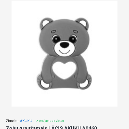
Zīmols::
AKUKU
✔ pieejams uz vietas
Zobu graužamais LĀCIS AKUKU A0460