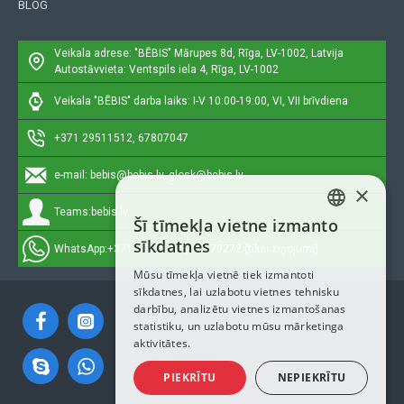
BLOG
Veikala adrese: "BĒBIS"
Mārupes 8d, Rīga, LV-1002, Latvija
Autostāvvieta: Ventspils iela 4, Rīga, LV-1002
Veikala "BĒBIS" darba laiks: I-V 10:00-19:00, VI, VII brīvdiena
+371 29511512, 67807047
e-mail:
bebis@bebis.lv, glosk@bebis.lv
×
Teams:
bebis.lv
Šī tīmekļa vietne izmanto
LATVIAN
sīkdatnes
WhatsApp:
+371 29511512, 20579272 (tikai ziņojumi)
RUSSIAN
Mūsu tīmekļa vietnē tiek izmantoti
sīkdatnes, lai uzlabotu vietnes tehnisku
ENGLISH
darbību, analizētu vietnes izmantošanas
statistiku, un uzlabotu mūsu mārketinga
aktivitātes.
PIEKRĪTU
NEPIEKRĪTU