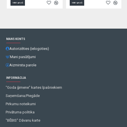
Ielikt grozā
Ielikt grozā
MANS KONTS
Autorizēties (ielogoties)
Mani pasūtījumi
Aizmirsta parole
INFORMĀCIJA
"Goda ģimene" kartes īpašniekiem
Saņemšana/Piegāde
Pirkumu noteikumi
Privātuma politika
"BĒBIS" Dāvanu karte