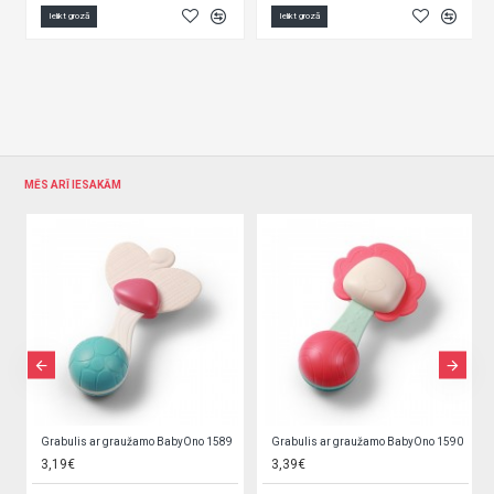
Ielikt grozā
Ielikt grozā
MĒS ARĪ IESAKĀM
Grabulis ar graužamo BabyOno 1589
Grabulis ar graužamo BabyOno 1590
3,19€
3,39€