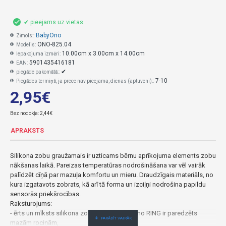
✔ pieejams uz vietas
BabyOno
Zīmols::
ONO-825.04
Modelis:
10.00cm x 3.00cm x 14.00cm
Iepakojuma izmēri:
5901435416181
EAN:
✔
piegāde pakomātā::
7-10
Piegādes termiņš, ja prece nav pieejama, dienas (aptuveni)::
2,95€
Bez nodokļa: 2,44€
APRAKSTS
Silikona zobu graužamais ir uzticams bērnu aprīkojuma elements zobu
nākšanas laikā. Pareizas temperatūras nodrošināšana var vēl vairāk
palīdzēt cīņā par mazuļa komfortu un mieru. Draudzīgais materiāls, no
kura izgatavots zobrats, kā arī tā forma un izciļņi nodrošina papildu
sensorās priekšrocības.
Raksturojums:
- ērts un mīksts silikona zobgrauznis Babyono RING ir paredzēts
mazām rociņām,