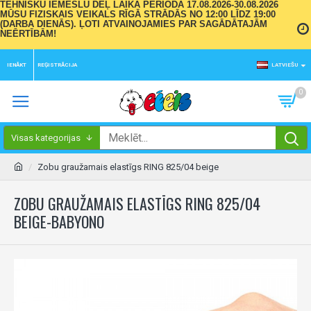
TEHNISKU IEMESLU DĒĻ LAIKA PERIODĀ 17.08.2026-30.08.2026
MŪSU FIZISKAIS VEIKALS RĪGĀ STRĀDĀS NO 12:00 LĪDZ 19:00
(DARBA DIENĀS). ĻOTI ATVAINOJAMIES PAR SAGĀDĀTAJĀM
NEĒRTĪBĀM!
IENĀKT
REĢISTRĀCIJA
LATVIEŠU
0
Visas kategorijas
Zobu graužamais elastīgs RING 825/04 beige
ZOBU GRAUŽAMAIS ELASTĪGS RING 825/04
BEIGE-BABYONO