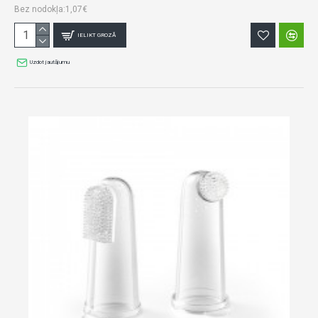
Bez nodokļa:1,07€
IELIKT GROZĀ
Uzdot jautājumu