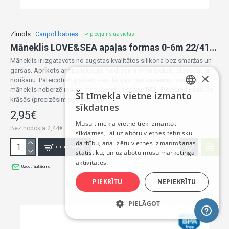
Zīmols::
Canpol babies
✔ pieejams uz vietas
Māneklis LOVE&SEA apaļas formas 0-6m 22/410 pink
Māneklis ir izgatavots no augstas kvalitātes silikona bez smaržas un
garšas. Aprīkots ar apaļu knupi. Nodrošina brīvu siekalu elpošanu un
×
norīšanu. Pateicoties īpašiem ventilācijas caurumiem uz vairoga,
māneklis neberzē maigo mazuļa seju.Nesatur BPA. Pieejams vairākās
Šī tīmekļa vietne izmanto
LATVIAN
krāsās (precizēsim pēc pasūtīju..
sīkdatnes
2,95€
RUSSIAN
Mūsu tīmekļa vietnē tiek izmantoti
Bez nodokļa:2,44€
sīkdatnes, lai uzlabotu vietnes tehnisku
ENGLISH
darbību, analizētu vietnes izmantošanas
IELIKT GROZĀ
statistiku, un uzlabotu mūsu mārketinga
aktivitātes.
Uzdot jautājumu
PIEKRĪTU
NEPIEKRĪTU
PIELĀGOT