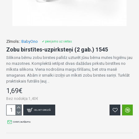
Zīmols::
BabyOno
✔ pieejams uz vietas
Zobu birstītes-uzpirksteņi (2 gab.) 1545
Silikona bērnu zobu birstes palīdz uzturēt jūsu bērna mutes higiēnu jau
no mazotnes. Komplektā ietilpst divas dažādas pirkstu birstītes no
mīksta silikona. Viena nodrošina maigu tīrīšanu, bet otra masē
smaganas. Abām ir smalki izciļņi un mīksti zobu birstes sariņi. Turklāt
praktiskais futrālis ļauj ..
1,69€
Bez nodokļa:1,40€
IELIKT GROZĀ
Uzdot jautājumu