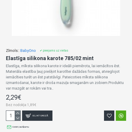
Zīmols::
BabyOno
✔ pieejams uz vietas
Elastīga silikona karote 785/02 mint
Elastīga, mīksta silikona karote ir ideāli piemērota, lai iemācītos ēst.
Materiāla elastība ļauj piešķirt karotītei dažādas formas, atvieglojot
iemācīties turēt un ēst patstāvīgi. Pateicoties mīksta silikona
izmantošanai, karote ir droša mazuļa smaganām un zobiem.Produktu
var mazgāt ar rokām vai tra..
2,29€
Bez nodokļa:1,89€
IELIKT GROZĀ
Uzdot jautājumu