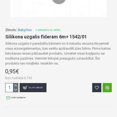
Zīmols::
BabyOno
✔ pieejams uz vietas
Silikona uzgalis fīderam 6m+ 1542/01
Silikona uzgalis ir paredzēts bērniem no 6 mēnešu vecuma.Noņemiet
visus aizsargelementus, kas varētu apdraudēt jūsu bērnu. Pirms katras
lietošanas reizes pārbaudiet produktu. Izmetiet visas bojājumu vai
nodiluma pazīmes. Vienmēr lietojiet pieaugušo uzraudzībā. Šis
produkts nav rotaļlieta. Iesakām sa..
0,95€
Bez nodokļa:0,79€
IELIKT GROZĀ
Uzdot jautājumu