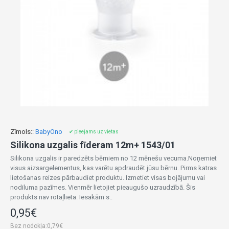
Zīmols::
BabyOno
✔ pieejams uz vietas
Silikona uzgalis fīderam 12m+ 1543/01
Silikona uzgalis ir paredzēts bērniem no 12 mēnešu vecuma.Noņemiet
visus aizsargelementus, kas varētu apdraudēt jūsu bērnu. Pirms katras
lietošanas reizes pārbaudiet produktu. Izmetiet visas bojājumu vai
nodiluma pazīmes. Vienmēr lietojiet pieaugušo uzraudzībā. Šis
produkts nav rotaļlieta. Iesakām s..
0,95€
Bez nodokļa:0,79€