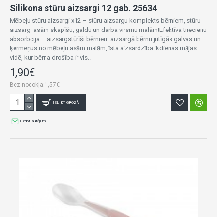
Silikona stūru aizsargi 12 gab. 25634
Mēbeļu stūru aizsargi x12 – stūru aizsargu komplekts bērniem, stūru
aizsargi asām skapīšu, galdu un darba virsmu malām!Efektīva triecienu
absorbcija – aizsargstūrīši bērniem aizsargā bērnu jutīgās galvas un
ķermeņus no mēbeļu asām malām, īsta aizsardzība ikdienas mājas
vidē, kur bērna drošība ir vis..
1,90€
Bez nodokļa:1,57€
IELIKT GROZĀ
Uzdot jautājumu