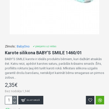
Zīmols::
BabyOno
✔ pieejams uz vietas
Karote silikona BABY'S SMILE 1460/01
BABY'S SMILE karote ir ideāls produkts bērniem, kuri dažkārt atsakās
ēst. Katru reizi, apēdot karotes saturu, parādās krāsains smaids .Ērts,
profilēts rokturis ļauj ērti turēt karoti rokā. Mīkstais silikona uzgalis
garantē drošu barošanu, neriskējot kairināt bērna smaganas un pirmos
zobus...
2,35€
Bez nodokļa:1,94€
IELIKT GROZĀ