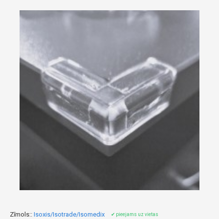
Zīmols::
Isoxis/Isotrade/Isomedix
✔ pieejams uz vietas