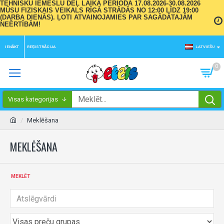
TEHNISKU IEMESLU DĒĻ LAIKA PERIODĀ 17.08.2026-30.08.2026
MŪSU FIZISKAIS VEIKALS RĪGĀ STRĀDĀS NO 12:00 LĪDZ 19:00
(DARBA DIENĀS). ĻOTI ATVAINOJAMIES PAR SAGĀDĀTAJĀM
NEĒRTĪBĀM!
IENĀKT
REĢISTRĀCIJA
LATVIEŠU
0
Visas kategorijas
Meklēšana
MEKLĒŠANA
MEKLĒT