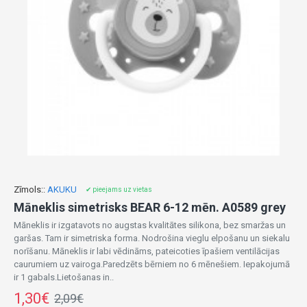
Zīmols::
AKUKU
✔ pieejams uz vietas
Māneklis simetrisks BEAR 6-12 mēn. A0589 grey
Māneklis ir izgatavots no augstas kvalitātes silikona, bez smaržas un
garšas. Tam ir simetriska forma. Nodrošina vieglu elpošanu un siekalu
norīšanu. Māneklis ir labi vēdināms, pateicoties īpašiem ventilācijas
caurumiem uz vairoga.Paredzēts bērniem no 6 mēnešiem. Iepakojumā
ir 1 gabals.Lietošanas in..
1,30€
2,09€