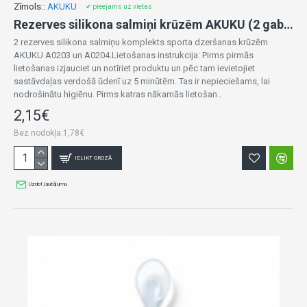
Zīmols::
AKUKU
✔ pieejams uz vietas
Rezerves silikona salmiņi krūzēm AKUKU (2 gab.) A0201
2 rezerves silikona salmiņu komplekts sporta dzeršanas krūzēm
AKUKU A0203 un A0204.Lietošanas instrukcija: Pirms pirmās
lietošanas izjauciet un notīriet produktu un pēc tam ievietojiet
sastāvdaļas verdošā ūdenī uz 5 minūtēm. Tas ir nepieciešams, lai
nodrošinātu higiēnu. Pirms katras nākamās lietošan..
2,15€
Bez nodokļa:1,78€
IELIKT GROZĀ
Uzdot jautājumu