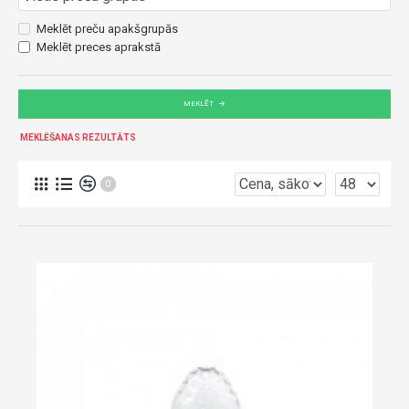
Meklēt preču apakšgrupās
Meklēt preces aprakstā
MEKLĒT
MEKLĒŠANAS REZULTĀTS
0