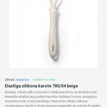
Zīmols::
BabyOno
✔ pieejams uz vietas
Elastīga silikona karote 785/04 beige
Elastīga, mīksta silikona karote ir ideāli piemērota, lai iemācītos ēst.
Materiāla elastība ļauj piešķirt karotītei dažādas formas, atvieglojot
iemācīties turēt un ēst patstāvīgi. Pateicoties mīksta silikona
izmantošanai, karote ir droša mazuļa smaganām un zobiem.Produktu