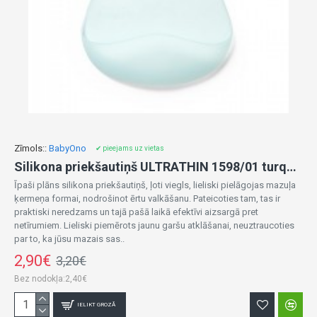
Zīmols::
BabyOno
✔ pieejams uz vietas
Silikona priekšautiņš ULTRATHIN 1598/01 turquoise
Īpaši plāns silikona priekšautiņš, ļoti viegls, lieliski pielāgojas mazuļa
ķermeņa formai, nodrošinot ērtu valkāšanu. Pateicoties tam, tas ir
praktiski neredzams un tajā pašā laikā efektīvi aizsargā pret
netīrumiem. Lieliski piemērots jaunu garšu atklāšanai, neuztraucoties
par to, ka jūsu mazais sas..
2,90€
3,20€
Bez nodokļa:2,40€
IELIKT GROZĀ