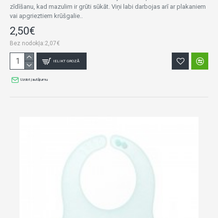
zīdīšanu, kad mazulim ir grūti sūkāt. Viņi labi darbojas arī ar plakaniem
vai apgrieztiem krūšgalie..
2,50€
Bez nodokļa:2,07€
IELIKT GROZĀ
Uzdot jautājumu