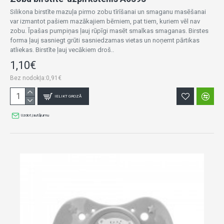
Silikona birstīte mazuļa pirmo zobu tīrīšanai un smaganu masēšanai
var izmantot pašiem mazākajiem bērniem, pat tiem, kuriem vēl nav
zobu. Īpašas pumpiņas ļauj rūpīgi masēt smalkas smaganas. Birstes
forma ļauj sasniegt grūti sasniedzamas vietas un noņemt pārtikas
atliekas. Birstīte ļauj vecākiem droš..
1,10€
Bez nodokļa:0,91€
IELIKT GROZĀ
Uzdot jautājumu