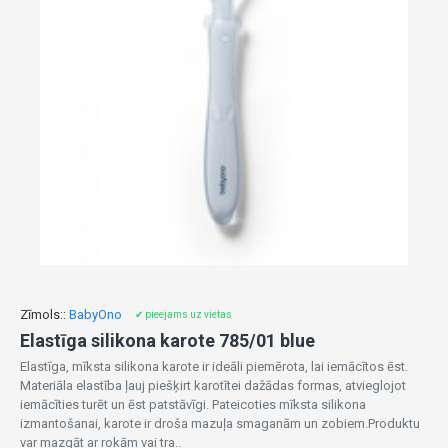
Zīmols::
BabyOno
✔ pieejams uz vietas
Elastīga silikona karote 785/01 blue
Elastīga, mīksta silikona karote ir ideāli piemērota, lai iemācītos ēst.
Materiāla elastība ļauj piešķirt karotītei dažādas formas, atvieglojot
iemācīties turēt un ēst patstāvīgi. Pateicoties mīksta silikona
izmantošanai, karote ir droša mazuļa smaganām un zobiem.Produktu
var mazgāt ar rokām vai tra..