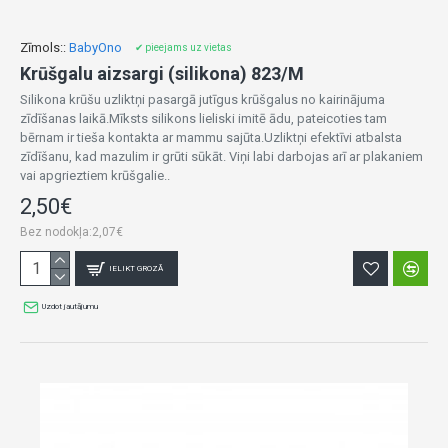
Zīmols::
BabyOno
✔ pieejams uz vietas
Krūšgalu aizsargi (silikona) 823/M
Silikona krūšu uzliktņi pasargā jutīgus krūšgalus no kairinājuma
zīdīšanas laikā.Mīksts silikons lieliski imitē ādu, pateicoties tam
bērnam ir tieša kontakta ar mammu sajūta.Uzliktņi efektīvi atbalsta
zīdīšanu, kad mazulim ir grūti sūkāt. Viņi labi darbojas arī ar plakaniem
vai apgrieztiem krūšgalie..
2,50€
Bez nodokļa:2,07€
IELIKT GROZĀ
Uzdot jautājumu