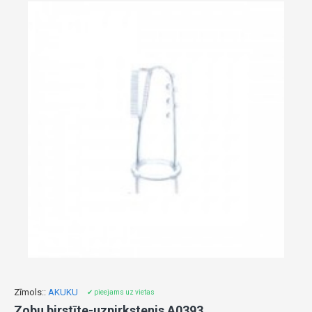
Zīmols::
AKUKU
✔ pieejams uz vietas
Zobu birstīte-uzpirkstenis A0393