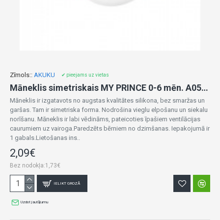
Zīmols::
AKUKU
✔ pieejams uz vietas
Māneklis simetriskais MY PRINCE 0-6 mēn. A0586 blue
Māneklis ir izgatavots no augstas kvalitātes silikona, bez smaržas un
garšas. Tam ir simetriska forma. Nodrošina vieglu elpošanu un siekalu
norīšanu. Māneklis ir labi vēdināms, pateicoties īpašiem ventilācijas
caurumiem uz vairoga.Paredzēts bērniem no dzimšanas. Iepakojumā ir
1 gabals.Lietošanas ins..
2,09€
Bez nodokļa:1,73€
IELIKT GROZĀ
Uzdot jautājumu