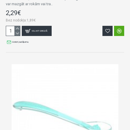
var mazgāt ar rokām vai tra..
2,29€
Bez nodokļa:1,89€
IELIKT GROZĀ
Uzdot jautājumu