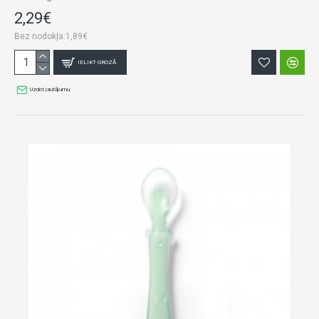
2,29€
Bez nodokļa:1,89€
IELIKT GROZĀ
Uzdot jautājumu