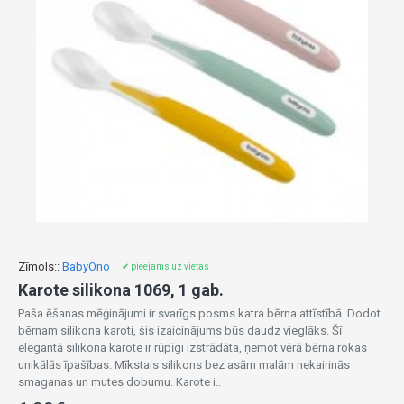
Zīmols::
BabyOno
✔ pieejams uz vietas
Karote silikona 1069, 1 gab.
Paša ēšanas mēģinājumi ir svarīgs posms katra bērna attīstībā. Dodot
bērnam silikona karoti, šis izaicinājums būs daudz vieglāks. Šī
elegantā silikona karote ir rūpīgi izstrādāta, ņemot vērā bērna rokas
unikālās īpašības. Mīkstais silikons bez asām malām nekairinās
smaganas un mutes dobumu. Karote i..