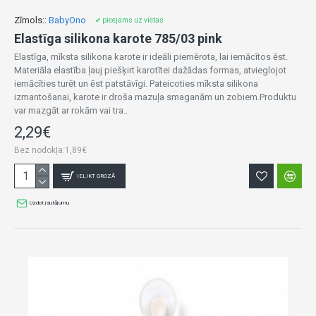
Zīmols::
BabyOno
✔ pieejams uz vietas
Elastīga silikona karote 785/03 pink
Elastīga, mīksta silikona karote ir ideāli piemērota, lai iemācītos ēst.
Materiāla elastība ļauj piešķirt karotītei dažādas formas, atvieglojot
iemācīties turēt un ēst patstāvīgi. Pateicoties mīksta silikona
izmantošanai, karote ir droša mazuļa smaganām un zobiem.Produktu
var mazgāt ar rokām vai tra..
2,29€
Bez nodokļa:1,89€
IELIKT GROZĀ
Uzdot jautājumu