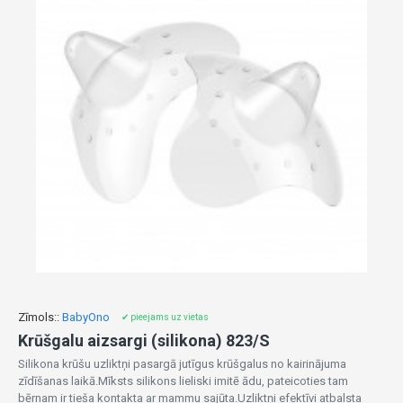
Zīmols::
BabyOno
✔ pieejams uz vietas
Krūšgalu aizsargi (silikona) 823/S
Silikona krūšu uzliktņi pasargā jutīgus krūšgalus no kairinājuma
zīdīšanas laikā.Mīksts silikons lieliski imitē ādu, pateicoties tam
bērnam ir tieša kontakta ar mammu sajūta.Uzliktņi efektīvi atbalsta