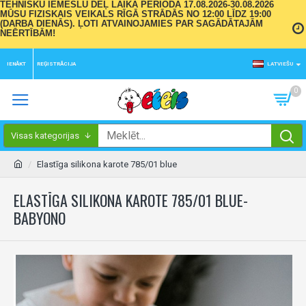
TEHNISKU IEMESLU DĒĻ LAIKA PERIODĀ 17.08.2026-30.08.2026
MŪSU FIZISKAIS VEIKALS RĪGĀ STRĀDĀS NO 12:00 LĪDZ 19:00
(DARBA DIENĀS). ĻOTI ATVAINOJAMIES PAR SAGĀDĀTAJĀM
NEĒRTĪBĀM!
IENĀKT
REĢISTRĀCIJA
LATVIEŠU
0
Visas kategorijas
Elastīga silikona karote 785/01 blue
ELASTĪGA SILIKONA KAROTE 785/01 BLUE-
BABYONO