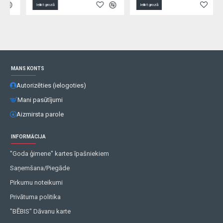
Ielikt grozā
Ielikt grozā
MANS KONTS
Autorizēties (ielogoties)
Mani pasūtījumi
Aizmirsta parole
INFORMĀCIJA
"Goda ģimene" kartes īpašniekiem
Saņemšana/Piegāde
Pirkumu noteikumi
Privātuma politika
"BĒBIS" Dāvanu karte