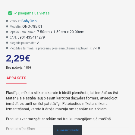
✔ pieejams uz vietas
BabyOno
Zīmols::
ONO-785.01
Modelis:
7.50cm x 1.50cm x 20.00cm
Iepakojuma izmēri:
5901435414279
EAN:
✔
piegāde pakomātā::
7-10
Piegādes termiņš, ja prece nav pieejama, dienas (aptuveni)::
2,29€
Bez nodokļa: 1,89€
APRAKSTS
Elastīga, mīksta silikona karote ir ideāli piemērota, lai iemācītos ēst.
Materiāla elastība ļauj piešķirt karotītei dažādas formas, atvieglojot
iemācīties turēt un ēst patstāvīgi.
Pateicoties mīksta silikona
izmantošanai, karote ir droša mazuļa smaganām un zobiem.
Produktu var mazgāt ar rokām vai trauku mazgājamajā mašīnā.
Produkta īpašības: