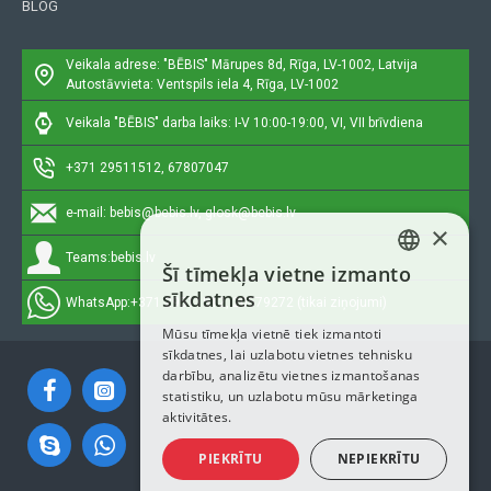
BLOG
Veikala adrese: "BĒBIS"
Mārupes 8d, Rīga, LV-1002, Latvija
Autostāvvieta: Ventspils iela 4, Rīga, LV-1002
Veikala "BĒBIS" darba laiks: I-V 10:00-19:00, VI, VII brīvdiena
+371 29511512, 67807047
e-mail:
bebis@bebis.lv, glosk@bebis.lv
×
Teams:
bebis.lv
Šī tīmekļa vietne izmanto
LATVIAN
sīkdatnes
WhatsApp:
+371 29511512, 20579272 (tikai ziņojumi)
RUSSIAN
Mūsu tīmekļa vietnē tiek izmantoti
sīkdatnes, lai uzlabotu vietnes tehnisku
ENGLISH
darbību, analizētu vietnes izmantošanas
statistiku, un uzlabotu mūsu mārketinga
aktivitātes.
PIEKRĪTU
NEPIEKRĪTU