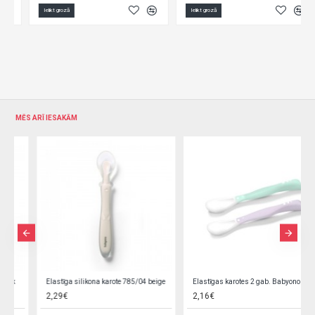
Ielikt grozā
Ielikt grozā
MĒS ARĪ IESAKĀM
Elastīga silikona karote 785/04 beige
Elastīgas karotes 2 gab. Babyono 1066/03 PURPLE
2,29€
2,16€