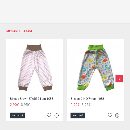
MĒS ARĪ IESAKĀM
Bikses FLOWERS 74 cm 1088
Bikses Green STARS 74 cm 1088
2,90€
3,95€
2,90€
3,95€
Ielikt grozā
Ielikt grozā