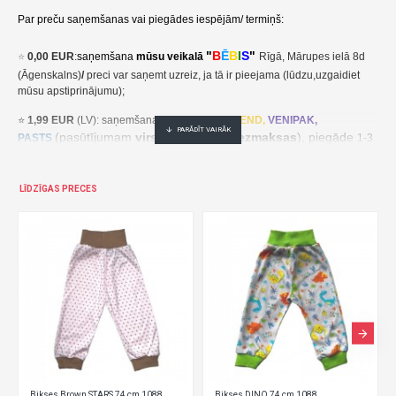
Par preču saņemšanas vai piegādes iespējām/ termiņš:
"
B
Ē
B
I
S
"
⭐
0,00 EUR
:
saņemšana
mūsu veikalā
Rīgā, Mārupes ielā 8d
(Āgenskalns)
/
preci var saņemt uzreiz, ja tā ir pieejama (lūdzu,uzgaidiet
mūsu apstiprinājumu);
⭐
1,99 EUR
(LV): saņemšana pakomātā
UNI
SEND,
VENIPAK,
(pasūtījumam
virs 30,00 EUR- bezmaksas
), piegāde
PASTS
1-3
darba dienu laikā;
⭐
2,49 EUR
(LT, EE): saņemšana pakomātā
UNI
SEND,
Udrop
,
LĪDZĪGAS PRECES
, piegāde
LPExpress
2-5 darba dienu laikā;
EE:
2,49 EUR kättesaamine pakiautomaadis UNISEND, Udrop,
kohaletoimetamine 2-5 tööpäeva jooksul;
LT: 2,49 EUR gavimas siuntų automate UNISEND, Udrop, LPExpress,
pristatymas per 2–5 darbo dienas;
(pasūtījumam
virs
⭐ 3
,50 EUR
(LV): saņemšana
DPD
Paku Skapis
30,00 EUR- bezmaksas
), piegāde
1-3 darba dienu laikā;
⭐
??? EUR: KURJERS
- cena ir atkarīga no preču svara un izmēriem. Pēc
pasūtījuma saņemšanas mēs aprēķināsim un paziņosim kurjera piegādes
Bikses FLOWERS 74 cm 1088
Bikses Green STARS 74 cm 1088