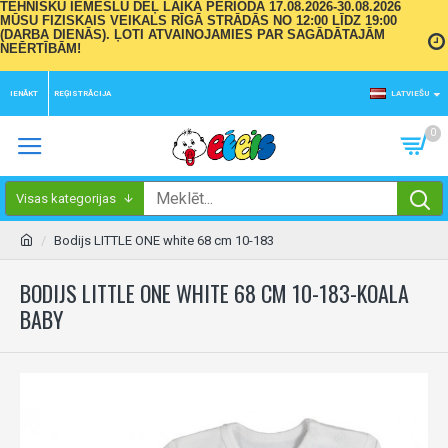
TEHNISKU IEMESLU DĒĻ LAIKA PERIODĀ 17.08.2026-30.08.2026
MŪSU FIZISKAIS VEIKALS RĪGĀ STRĀDĀS NO 12:00 LĪDZ 19:00
(DARBA DIENĀS). ĻOTI ATVAINOJAMIES PAR SAGĀDĀTAJĀM
NEĒRTĪBĀM!
IENĀKT
REĢISTRĀCIJA
LATVIEŠU
0
Visas kategorijas
Bodijs LITTLE ONE white 68 cm 10-183
BODIJS LITTLE ONE WHITE 68 CM 10-183-KOALA
BABY