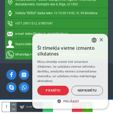
Autostāvvieta: Ventspils iela 4, Rīga, LV-1002
Veikala "BĒBIS" darba laiks: I-V 10:00-19:00, VI, VII brīvdiena
+371 29511512, 67807047
e-mail:
bebis@bebis.lv, glosk@bebis.lv
×
Teams:
bebis.lv
Šī tīmekļa vietne izmanto
LATVIAN
sīkdatnes
WhatsApp:
+371 29511512, 20579272 (tikai ziņojumi)
RUSSIAN
Mūsu tīmekļa vietnē tiek izmantoti
sīkdatnes, lai uzlabotu vietnes tehnisku
ENGLISH
darbību, analizētu vietnes izmantošanas
statistiku, un uzlabotu mūsu mārketinga
aktivitātes.
PIEKRĪTU
NEPIEKRĪTU
PIELĀGOT
Autortiesības © 2023, Bebis.lv, Visas tiesības aizsargātas
IELIKT GROZĀ