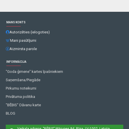
MANS KONTS
Autorizēties (ielogoties)
Mani pasūtījumi
Aizmirsta parole
INFORMĀCIJA
"Goda ģimene" kartes īpašniekiem
Saņemšana/Piegāde
Pirkumu noteikumi
Privātuma politika
"BĒBIS" Dāvanu karte
BLOG
Veikala adrese: "BĒBIS"
Mārupes 8d, Rīga, LV-1002, Latvija