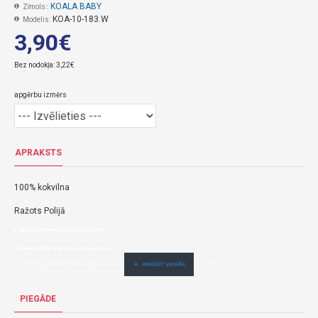
KOALA BABY
Zīmols::
KOA-10-183.W
Modelis:
3,90€
Bez nodokļa: 3,22€
apgērbu izmērs
APRAKSTS
100% kokvilna
Ražots Polijā
Bodijs LITTLE ONE white 68 cm 10-183-KOALA BABY
3,90€ veikalā "BĒBIS" Rīgā vai bebis.lv.Pieejams(-a).
Nopirkt Bodijs LITTLE ONE white 68 cm 10-183--par zemu cenu,ātri,ērti,bez gaidīšanas.Cenas no vairumtirgotāja.
PIEGĀDE