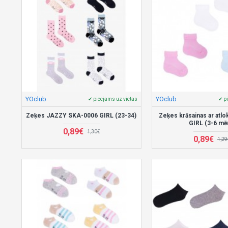
YOclub
YOclub
✔ pieejams uz vietas
✔ p
Zeķes JAZZY SKA-0006 GIRL (23-34)
Zeķes krāsainas ar atl
GIRL (3-6 mē
0,89€
1,30€
0,89€
1,29