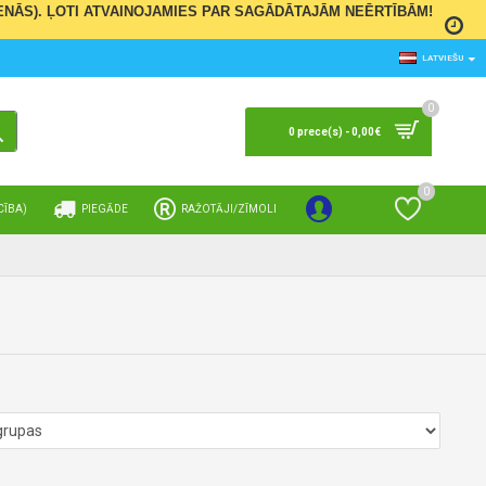
 DIENĀS). ĻOTI ATVAINOJAMIES PAR SAGĀDĀTAJĀM NEĒRTĪBĀM!
LATVIEŠU
0
0 prece(s) - 0,00€
0
CĪBA)
PIEGĀDE
RAŽOTĀJI/ZĪMOLI
Ienākt
Vēlmju saraksts
S