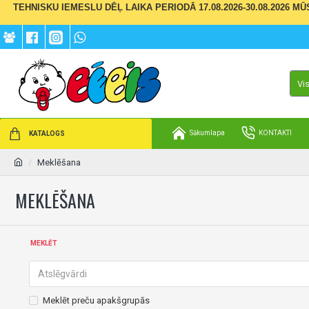
TEHNISKU IEMESLU DĒĻ LAIKA PERIODĀ 17.08.2026-30.08.2026 M
Vi
Sākumlapa
KONTAKTI
KATALOGS
Meklēšana
MEKLĒŠANA
MEKLĒT
Meklēt preču apakšgrupās