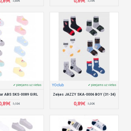
0,89€
0,89€
1,69€
1,19€
YOclub
✔ pieejams uz vietas
✔ pieejams uz vietas
 ar ABS SKS-0089 GIRL
Zeķes JAZZY SKA-0006 BOY (31-34)
0,89€
0,89€
1,15€
1,30€