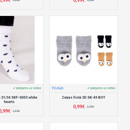
0,99€
0,99€
1,50€
1,50€
YOclub
✔ pieejams uz vietas
✔ pieejams uz vietas
ē 31/34 SKF-0003 white
Zeķes frotē 3D SK-49 BOY
hearts
0,99€
2,29€
0,99€
1,50€