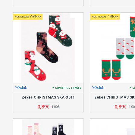
NOLIKTAVAS TĪRĪŠANA
NOLIKTAVAS TĪRĪŠANA
YOclub
YOclub
✔ pieejams uz vietas
✔ p
Zeķes CHRISTMAS SKA-X011
Zeķes CHRISTMAS SKA
0,89€
0,89€
1,00€
1,00