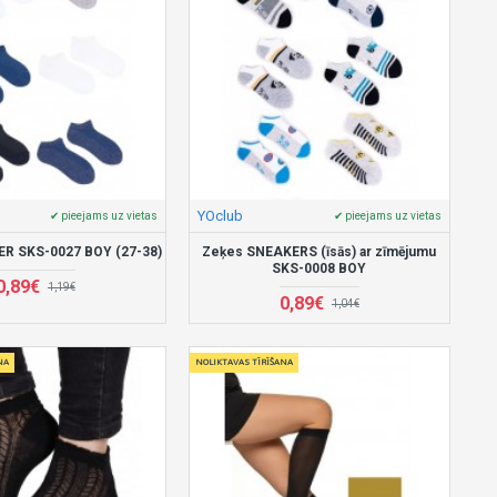
YOclub
✔ pieejams uz vietas
✔ pieejams uz vietas
R SKS-0027 BOY (27-38)
Zeķes SNEAKERS (īsās) ar zīmējumu
SKS-0008 BOY
0,89€
1,19€
0,89€
1,04€
NA
NOLIKTAVAS TĪRĪŠANA