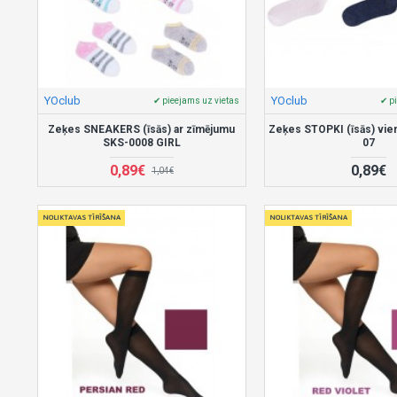
YOclub
YOclub
✔ pieejams uz vietas
✔ p
Zeķes SNEAKERS (īsās) ar zīmējumu
Zeķes STOPKI (īsās) vie
SKS-0008 GIRL
07
0,89€
0,89€
1,04€
NOLIKTAVAS TĪRĪŠANA
NOLIKTAVAS TĪRĪŠANA