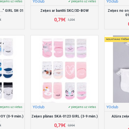
YOclub
YOclub
ieejams uz vietas
✔ pieejams uz vietas
." GIRL SK-31
Zeķes ar bantīti SKC/3D-BOW
Zeķes no or
01
0,79€
€
1,35€
NOLIKTAVAS TĪRĪŠA
YOclub
YOclub
ieejams uz vietas
✔ pieejams uz vietas
OY (0-9 mēn.)
Zeķes plānas SKA-0123 GIRL (3-9 mēn.)
Ažūra zeķ
0,79€
€
0,95€