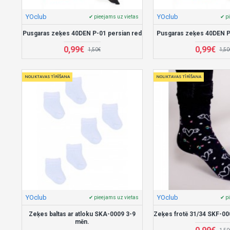
YOclub
YOclub
✔ pieejams uz vietas
✔ p
Pusgaras zeķes 40DEN P-01 persian red
Pusgaras zeķes 40DEN P-
0,99€
0,99€
1,50€
1,50
NOLIKTAVAS TĪRĪŠANA
NOLIKTAVAS TĪRĪŠANA
YOclub
YOclub
✔ pieejams uz vietas
✔ p
Zeķes baltas ar atloku SKA-0009 3-9
Zeķes frotē 31/34 SKF-00
mēn.