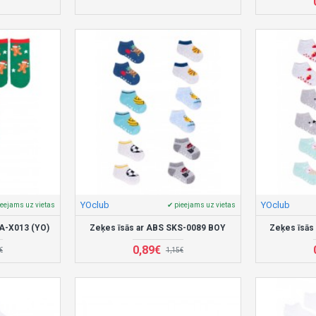
YOclub
YOclub
ieejams uz vietas
✔ pieejams uz vietas
-X013 (YO)
Zeķes īsās ar ABS SKS-0089 BOY
Zeķes īsās
0,89€
€
1,15€