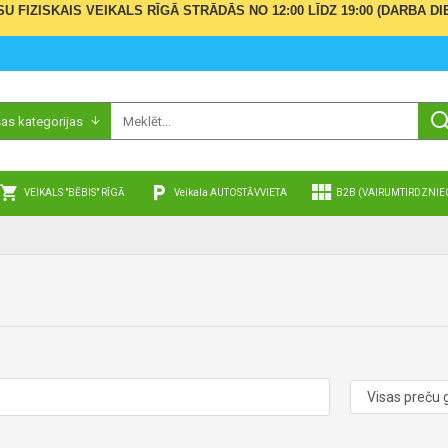
ŪSU FIZISKAIS VEIKALS RĪGĀ STRĀDĀS NO 12:00 LĪDZ 19:00 (DARBA
sas kategorijas
VEIKALS "BĒBIS" RĪGĀ
Veikala AUTOSTĀVVIETA
B2B (VAIRUMTIRDZNIE