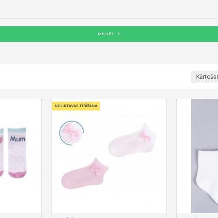
MEKLĒT
Kārtoša
NOLIKTAVAS TĪRĪŠANA