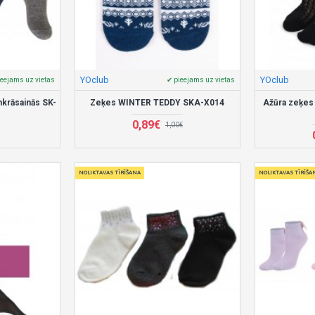
YOclub
YOclub
ieejams uz vietas
✔ pieejams uz vietas
nkrāsainās SK-
Zeķes WINTER TEDDY SKA-X014
Ažūra zeķes
0,89€
1,00€
NOLIKTAVAS TĪRĪŠANA
NOLIKTAVAS TĪRĪŠA