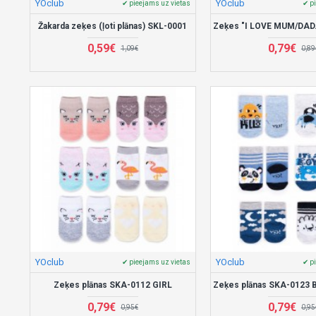
YOclub
YOclub
✔ pieejams uz vietas
✔ p
Žakarda zeķes (ļoti plānas) SKL-0001
Zeķes "I LOVE MUM/DAD..
0,59€
0,79€
1,09€
0,89
YOclub
YOclub
✔ pieejams uz vietas
✔ p
Zeķes plānas SKA-0112 GIRL
Zeķes plānas SKA-0123 B
0,79€
0,79€
0,95€
0,95