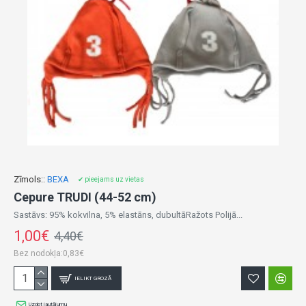
Zīmols::
BEXA
✔ pieejams uz vietas
Cepure TRUDI (44-52 cm)
Sastāvs: 95% kokvilna, 5% elastāns, dubultāRažots Polijā...
1,00€
4,40€
Bez nodokļa:0,83€
IELIKT GROZĀ
Uzdot jautājumu