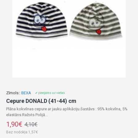
Zīmols::
BEXA
✔ pieejams uz vietas
Cepure DONALD (41-44) cm
Plāna kokvilnas cepure ar jauku aplikāciju.Sastāvs : 95% kokvilna, 5%
elastāns.Ražots Polijā...
1,90€
4,10€
Bez nodokļa:1,57€