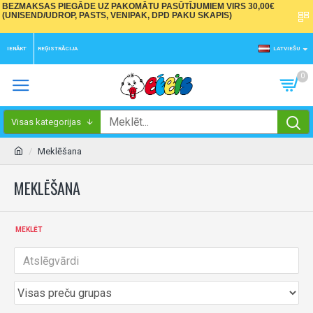
BEZMAKSAS PIEGĀDE UZ PAKOMĀTU PASŪTĪJUMIEM VIRS 30,00€
(UNISEND/UDROP, PASTS, VENIPAK, DPD PAKU SKAPIS)
IENĀKT
REĢISTRĀCIJA
LATVIEŠU
0
Visas kategorijas
Meklēšana
MEKLĒŠANA
MEKLĒT