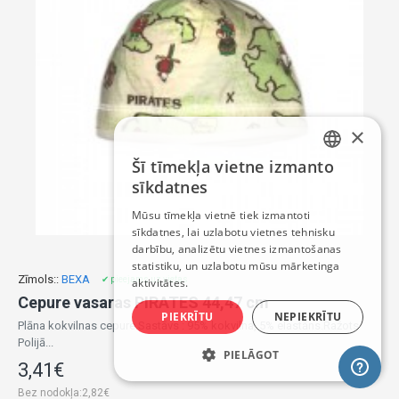
×
Šī tīmekļa vietne izmanto
LATVIAN
sīkdatnes
RUSSIAN
Mūsu tīmekļa vietnē tiek izmantoti
sīkdatnes, lai uzlabotu vietnes tehnisku
ENGLISH
darbību, analizētu vietnes izmantošanas
statistiku, un uzlabotu mūsu mārketinga
Zīmols::
BEXA
✔ pieejams uz vietas
aktivitātes.
Cepure vasaras PIRATES 44,47 cm
PIEKRĪTU
NEPIEKRĪTU
Plāna kokvilnas cepure.Sastāvs : 95% kokvilna, 5% elastāns.Ražots
Polijā...
PIELĀGOT
3,41€
Bez nodokļa:2,82€