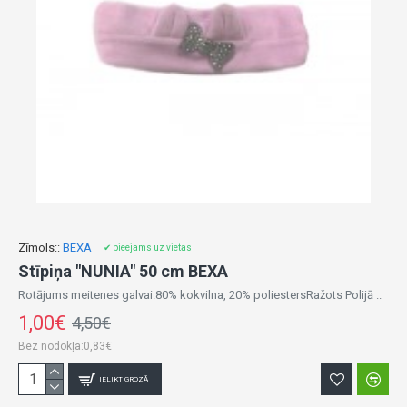
Zīmols::
BEXA
✔ pieejams uz vietas
Stīpiņa "NUNIA" 50 cm BEXA
Rotājums meitenes galvai.80% kokvilna, 20% poliestersRažots Polijā ..
1,00€
4,50€
Bez nodokļa:0,83€
IELIKT GROZĀ