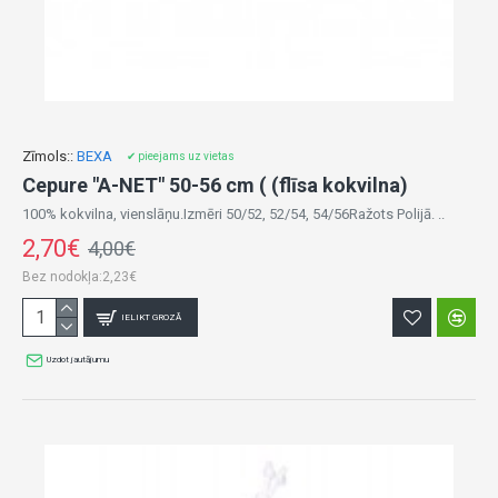
Zīmols::
BEXA
✔ pieejams uz vietas
Cepure "A-NET" 50-56 cm ( (flīsa kokvilna)
100% kokvilna, vienslāņu.Izmēri 50/52, 52/54, 54/56Ražots Polijā. ..
2,70€
4,00€
Bez nodokļa:2,23€
IELIKT GROZĀ
Uzdot jautājumu