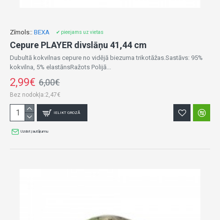
Zīmols::
BEXA
✔ pieejams uz vietas
Cepure PLAYER divslāņu 41,44 cm
Dubultā kokvilnas cepure no vidējā biezuma trikotāžas.Sastāvs: 95%
kokvilna, 5% elastānsRažots Polijā...
2,99€
6,00€
Bez nodokļa:2,47€
IELIKT GROZĀ
Uzdot jautājumu