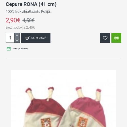
Cepure RONA (41 cm)
100% kokvilnaRažots Polijā..
2,90€
4,50€
Bez nodokļa:2,40€
IELIKT GROZĀ
Uzdot jautājumu