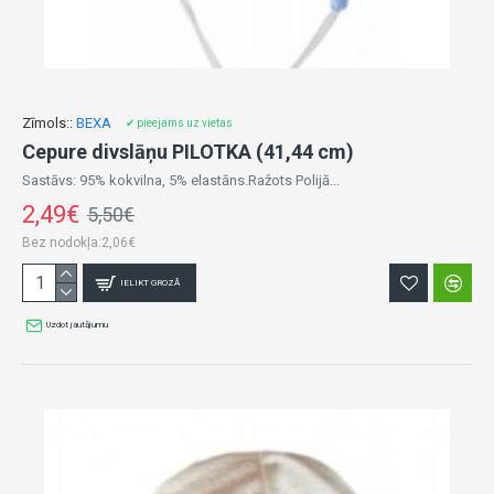
Zīmols::
BEXA
✔ pieejams uz vietas
Cepure divslāņu PILOTKA (41,44 cm)
Sastāvs: 95% kokvilna, 5% elastāns.Ražots Polijā...
2,49€
5,50€
Bez nodokļa:2,06€
IELIKT GROZĀ
Uzdot jautājumu