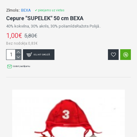
Zīmols::
BEXA
✔ pieejams uz vietas
Cepure "SUPELEK" 50 cm BEXA
40% kokvilna, 30% akrils, 30% poliamīdsRažots Polijā..
1,00€
5,80€
Bez nodokļa:0,83€
IELIKT GROZĀ
Uzdot jautājumu