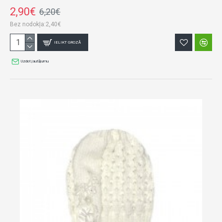
2,90€
6,20€
Bez nodokļa:2,40€
IELIKT GROZĀ
Uzdot jautājumu