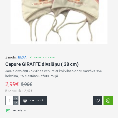
Zīmols::
BEXA
✔ pieejams uz vietas
Cepure GIRAFFE divslāņu ( 38 cm)
Jauka divslāņu kokvilnas cepure ar kokvilnas oderi.Sastāvs 95%
kokvilna, 5% elastāns.Ražots Polijā...
2,99€
5,00€
Bez nodokļa:2,47€
IELIKT GROZĀ
Uzdot jautājumu