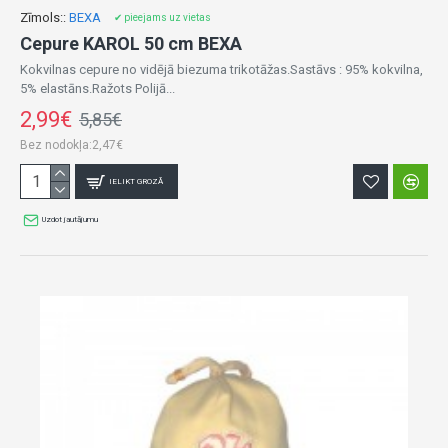
Zīmols::
BEXA
✔ pieejams uz vietas
Cepure KAROL 50 cm BEXA
Kokvilnas cepure no vidējā biezuma trikotāžas.Sastāvs : 95% kokvilna,
5% elastāns.Ražots Polijā...
2,99€
5,85€
Bez nodokļa:2,47€
IELIKT GROZĀ
Uzdot jautājumu