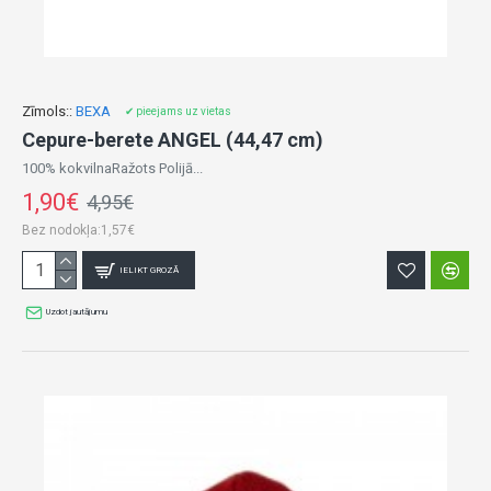
Zīmols::
BEXA
✔ pieejams uz vietas
Cepure-berete ANGEL (44,47 cm)
100% kokvilnaRažots Polijā...
1,90€
4,95€
Bez nodokļa:1,57€
IELIKT GROZĀ
Uzdot jautājumu