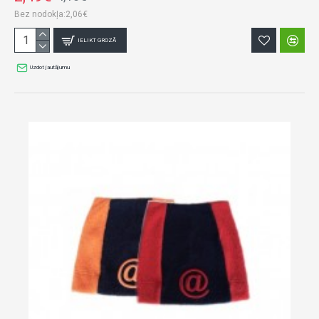
Bez nodokļa:2,06€
IELIKT GROZĀ
Uzdot jautājumu