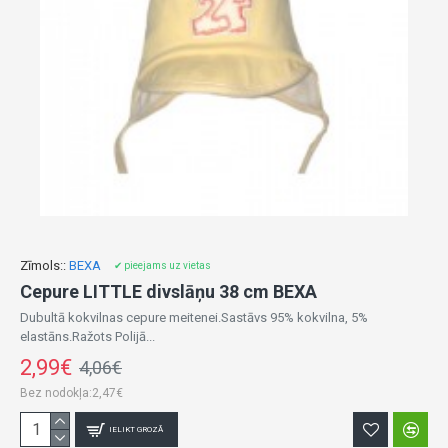
Zīmols::
BEXA
✔ pieejams uz vietas
Cepure LITTLE divslāņu 38 cm BEXA
Dubultā kokvilnas cepure meitenei.Sastāvs 95% kokvilna, 5%
elastāns.Ražots Polijā...
2,99€
4,06€
Bez nodokļa:2,47€
IELIKT GROZĀ