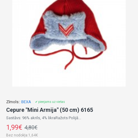
Zīmols::
BEXA
✔ pieejams uz vietas
Cepure "Mini Armija" (50 cm) 6165
Sastāvs: 96% akrils, 4% likraRažots Polijā...
1,99€
4,80€
Bez nodokļa:1,64€