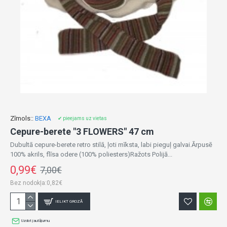
Zīmols::
BEXA
✔ pieejams uz vietas
Cepure-berete "3 FLOWERS" 47 cm
Dubultā cepure-berete retro stilā, ļoti mīksta, labi pieguļ galvai.Ārpusē
100% akrils, flīsa odere (100% poliesters)Ražots Polijā...
0,99€
7,00€
Bez nodokļa:0,82€
IELIKT GROZĀ
Uzdot jautājumu