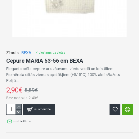
Zīmols::
BEXA
✔ pieejams uz vietas
Cepure MARIA 53-56 cm BEXA
Eleganta adīta cepure ar uzšuvumu ziedu veidā un kristāliem.
Piemērota siltās ziemas apstākļiem (+5/-5°C).100% akrilsRažots
Polijā...
2,90€
8,89€
Bez nodokļa:2,40€
IELIKT GROZĀ
Uzdot jautājumu