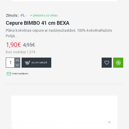
Zīmols::
-PL-
✔ pieejams uz vietas
Cepure BIMBO 41 cm BEXA
Plāna kokvilnas cepure ar nadziņuSastāvs: 100% kokvilnaRažots
Polijā...
1,90€
4,95€
Bez nodokļa:1,57€
IELIKT GROZĀ
Uzdot jautājumu