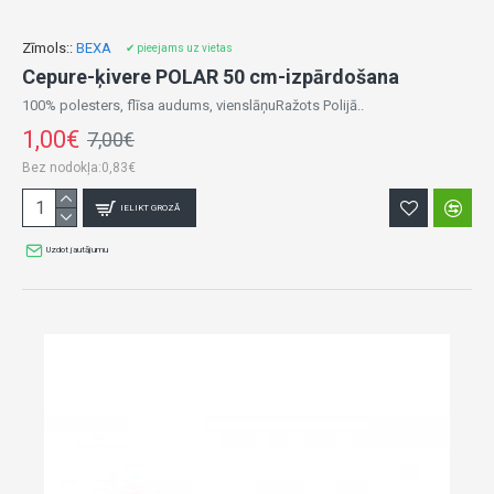
Zīmols::
BEXA
✔ pieejams uz vietas
Cepure-ķivere POLAR 50 cm-izpārdošana
100% polesters, flīsa audums, vienslāņuRažots Polijā..
1,00€
7,00€
Bez nodokļa:0,83€
IELIKT GROZĀ
Uzdot jautājumu