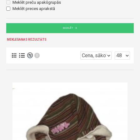
Meklēt preču apakšgrupās
Meklēt preces aprakstā
MEKLĒT
MEKLĒŠANAS REZULTĀTS
0