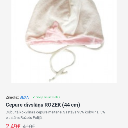
Zīmols::
BEXA
✔ pieejams uz vietas
Cepure divslāņu ROZEK (44 cm)
Dubultā kokvilnas cepure meitenei.Sastāvs 95% kokvilna, 5%
elastāns.Ražots Polijā...
2,49€
4,10€