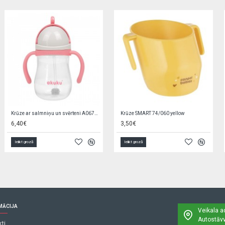
Cepure REBEL WOLF CDA-058 54-56 cm
Ratiņi RAPID XXIV graphite
2,90€
149,90€
Ielikt grozā
Ielikt grozā
MĀCIJA
Veikala a
Autostāvv
ti