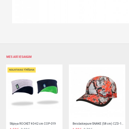
MĒS ARĪ IESAKĀM
Cepure "A-NET" 50-56 cm ( (flīsa kokvilna)
Cepure "AUTO" (divslāņu) 44,46 cm 1122