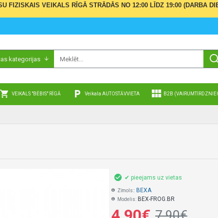
ŪSU FIZISKAIS VEIKALS RĪGĀ STRĀDĀS NO 12:00 LĪDZ 19:00 (DARBA
sas kategorijas
VEIKALS "BĒBIS" RĪGĀ
Veikala AUTOSTĀVVIETA
B2B (VAIRUMTIRDZNIE
✔ pieejams uz vietas
BEXA
Zīmols::
BEX-FROG.BR
Modelis:
4,90€
7,90€