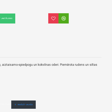
T JAUTĀJUMU
umu, aiztaisamo-spiedpogu un kokvilnas oderi. Piemērota rudens un siltas
s.Cenas no vairumtirgotāja.