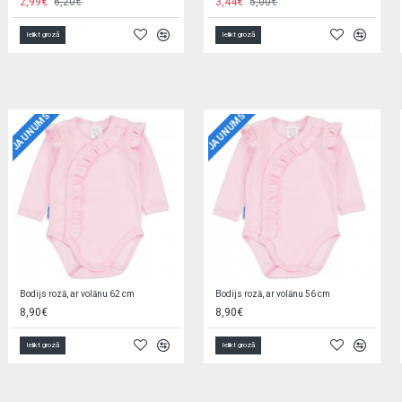
3,90€
6,30€
3,90€
6,30€
Ielikt grozā
Ielikt grozā
JAUNUMS
JAUNUMS
Autiņš marles DANCING GEESE 70x80 cm
Baltā trokšņa un skaņu ģenerators PICCOLO 1696
1,69€
17,90€
Ielikt grozā
Ielikt grozā