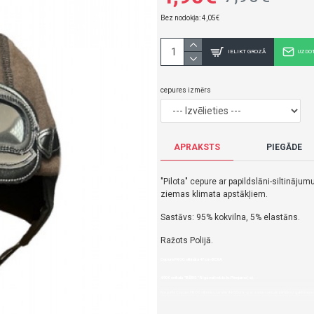
Bez nodokļa: 4,05€
IELIKT GROZĀ
UZDO
cepures izmērs
APRAKSTS
PIEGĀDE
"Pilota" cepure ar papildslāni-siltināj
ziemas klimata apstākļiem.
Sastāvs: 95% kokvilna, 5% elastāns.
Ražots Polijā.
Cepure FROG siltināta 47 cm-BEXA
4,90€ veikalā "BĒBIS" Rīgā vai bebis.lv.Pieejams(-a).
Nopirkt Cepure FROG siltināta, izmēri 44-53 cm--par zemu cenu,ātri,ērti,bez gaidīšana