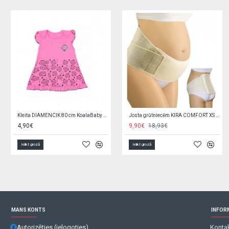
Lietussargs ar "ausīm" 60 cm U321
Manēža FANKO beige XXL 180x200 cm
5,30€
75,90€
Ielikt grozā
Ielikt grozā
MANS KONTS
INFOR
Autorizēties (ielogoties)
Kontak