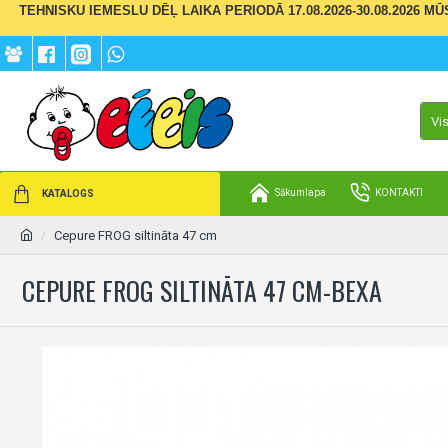
TEHNISKU IEMESLU DĒĻ LAIKA PERIODĀ 17.08.2026-30.08.2026 M
Vi
Sākumlapa
KONTAKTI
KATALOGS
Cepure FROG siltināta 47 cm
CEPURE FROG SILTINĀTA 47 CM-BEXA