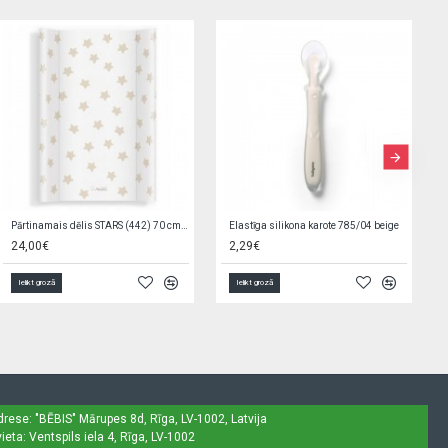
Mīļlupatiņa TRUSĪTIS 25x25 cm 9512
Rompers DINO 56 cm 54037
7,40€
10,00€
Ielikt grozā
Ielikt grozā
drese: "BĒBIS"
Mārupes 8d, Rīga, LV-1002, Latvija
ieta: Ventspils iela 4, Rīga, LV-1002