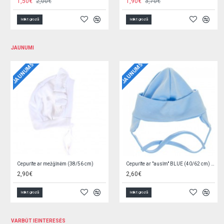
2,70€
4,00€
3,27€
4,60€
Ielikt grozā
Ielikt grozā
JAUNUMI
JAUNUMS
JAUNUMS
Autiņš marles ZOO SAFARI 70x80 cm
Autiņš marles HEDGEHOG 70x80 cm
1,69€
1,69€
Ielikt grozā
Ielikt grozā
VARBŪT IEINTERESĒS