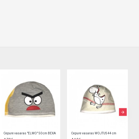
Cepure "BOY" divslāņu (44 cm) 0310
Cepure "I WANT SLEEP" 52/54 cm (38-084)