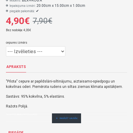
BEX-FROG.R
Modelis:
20.00cm x 15.00cm x 1.00cm
Iepakojuma izmēri:
✔
piegāde pakomātā::
4,90€
7,90€
Bez nodokļa: 4,05€
cepures izmērs
APRAKSTS
"Pilota" cepure ar papildslāni-siltinājumu, aiztaisamo-spiedpogu un
kokvilnas oderi. Piemērota rudens un siltas ziemas klimata apstākļiem.
Sastāvs: 95% kokvilna, 5% elastāns.
Ražots Polijā.
Cepure FROG siltināta (44,47,53 cm)-BEXA
4,90€ veikalā "BĒBIS" Rīgā vai bebis.lv.Pieejams(-a).
Nopirkt Cepure FROG siltināta (44,47,53 cm)--par zemu cenu,ātri,ērti,bez gaidīšanas.Cenas no vairumtirgotāja.
PIEGĀDE