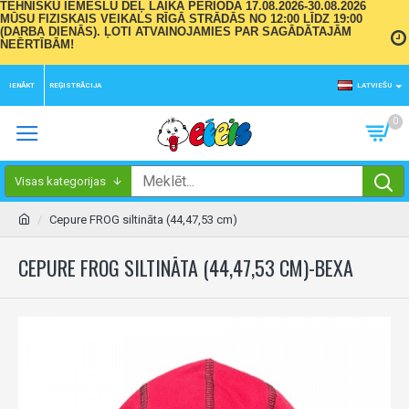
TEHNISKU IEMESLU DĒĻ LAIKA PERIODĀ 17.08.2026-30.08.2026
MŪSU FIZISKAIS VEIKALS RĪGĀ STRĀDĀS NO 12:00 LĪDZ 19:00
(DARBA DIENĀS). ĻOTI ATVAINOJAMIES PAR SAGĀDĀTAJĀM
NEĒRTĪBĀM!
IENĀKT
REĢISTRĀCIJA
LATVIEŠU
0
Visas kategorijas
Cepure FROG siltināta (44,47,53 cm)
CEPURE FROG SILTINĀTA (44,47,53 CM)-BEXA