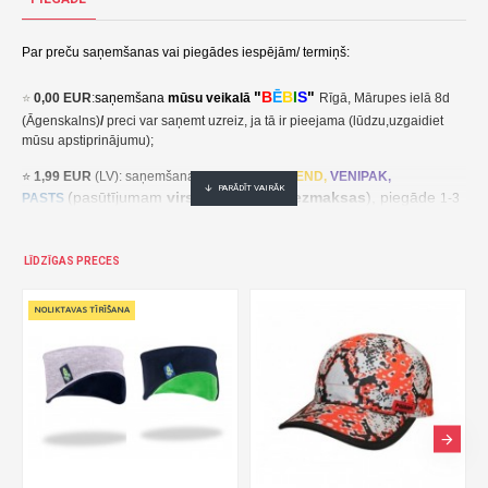
Par preču saņemšanas vai piegādes iespējām/ termiņš:
"
B
Ē
B
I
S
"
⭐
0,00 EUR
:
saņemšana
mūsu veikalā
Rīgā, Mārupes ielā 8d
(Āgenskalns)
/
preci var saņemt uzreiz, ja tā ir pieejama (lūdzu,uzgaidiet
mūsu apstiprinājumu);
⭐
1,99 EUR
(LV): saņemšana pakomātā
UNI
SEND,
VENIPAK,
(pasūtījumam
virs 30,00 EUR- bezmaksas
), piegāde
PASTS
1-3
darba dienu laikā;
⭐
2,49 EUR
(LT, EE): saņemšana pakomātā
UNI
SEND,
Udrop
,
LĪDZĪGAS PRECES
, piegāde
LPExpress
2-5 darba dienu laikā;
EE:
2,49 EUR kättesaamine pakiautomaadis UNISEND, Udrop,
kohaletoimetamine 2-5 tööpäeva jooksul;
LT: 2,49 EUR gavimas siuntų automate UNISEND, Udrop, LPExpress,
pristatymas per 2–5 darbo dienas;
(pasūtījumam
virs
⭐ 3
,50 EUR
(LV): saņemšana
DPD
Paku Skapis
30,00 EUR- bezmaksas
), piegāde
1-3 darba dienu laikā;
⭐
??? EUR: KURJERS
- cena ir atkarīga no preču svara un izmēriem. Pēc