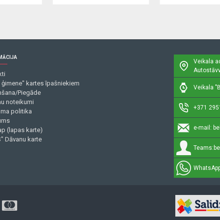
MĀCIJA
Veikala a
Autostāvv
ti
 ģimene" kartes īpašniekiem
Veikala "B
šana/Piegāde
mu noteikumi
+371 295
uma politika
ums
e-mail:
be
p (lapas karte)
" Dāvanu karte
Teams:
be
WhatsApp