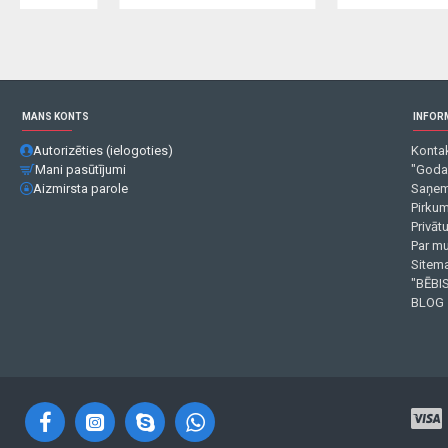
MANS KONTS
INFOR
Autorizēties (ielogoties)
Kontak
Mani pasūtījumi
"Goda
Aizmirsta parole
Saņem
Pirku
Privāt
Par m
Sitema
"BĒBIS
BLOG