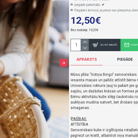
✔
piegāde pakomātā::
Piegādes termiņš, ja prece nav pieejama, dien
12,50€
Bez nodokļa: 10,33€
IELIKT GROZĀ
UZDO
APRAKSTS
PIEGĀDE
Mūsu plīša "Gotiņa Bingo" sensoriskais ku
iesaista maņas un palīdz attīstīt bērn
Universālais rokturis ļauj to pakārt pie
sajūtu, un dažādas krāsas un formas p
Bērnu aktivitāšu kubs slēpj čaukstošu rot
aukliņas mudina satvert, bet drošais s
smaganas.
Ī
PAŠĪBAS:
ATTĪSTĪBA
Sensoriskais kubs ir izglītojoša rotaļlie
pagriezt un kratīt, atbalstot viņa manuā