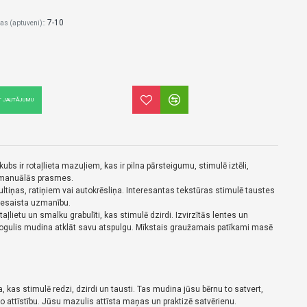
7-10
as (aptuveni)::
T JAUTĀJUMU
bs ir rotaļlieta mazuļiem, kas ir pilna pārsteigumu, stimulē iztēli,
a manuālās prasmes.
 gultiņas, ratiņiem vai autokrēsliņa. Interesantas tekstūras stimulē taustes
iesaista uzmanību.
aļlietu un smalku grabulīti, kas stimulē dzirdi. Izvirzītās lentes un
pogulis mudina atklāt savu atspulgu. Mīkstais graužamais patīkami masē
ta, kas stimulē redzi, dzirdi un tausti. Tas mudina jūsu bērnu to satvert,
lo attīstību. Jūsu mazulis attīsta maņas un praktizē satvērienu.