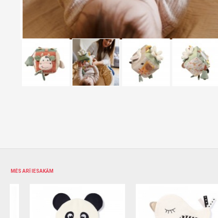
MĒS ARĪ IESAKĀM