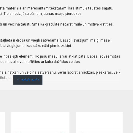
ta materiāla ar interesantām tekstūrām, kas stimulē taustes sajūtu.
i. Tie sniedz jūsu bērnam jaunas maņu pieredzes.
 un veicina tausti. Smalkā grabulīte nepārstimulē un motivē kratīties.
ļlieta ir droša un viegli satverama. Dažādi izvirzījumi maigi masē
s atvieglojumu, kad sāks nākt pirmie zobiņi.
 ir paslēpti elementi, ko jūsu mazulis var atklāt pats. Dabas iedvesmotas
Jūsu mazulis var spēlēties ar kubu dažādos veidos.
ina zinātkāri un veicina satveršanu. Bērni labprāt sniedzas, pieskaras, velk
attīsta smalko motoriku.
bērniem. Tas intriģē mazo, iesaista viņa redzi un palīdz attīstīt
eaģēs uz savu atspulgu.
aktisku rokturi. To var viegli piestiprināt pie bērnu gultiņas, ratiņiem vai
ēties mājās, pastaigā un ceļojumā.
funkcijas, kas varētu būt bīstamas jūsu bērnam.
udiet tās kvalitāti. Tikai nebojāta rotaļlieta garantē drošu lietošanu.