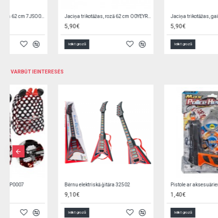
Jaciņa trikotāžas, rozā 62 cm O0YEYROX
Jaciņa trikotāžas, gaiši zila 62 cm F9W2GGPL
5,90€
5,90€
Ielikt grozā
Ielikt grozā
VARBŪT IEINTERESĒS
Bērnu elektriskā ģitāra 32502
Pistole ar aksesuāriem Q13046
9,10€
1,40€
Ielikt grozā
Ielikt grozā