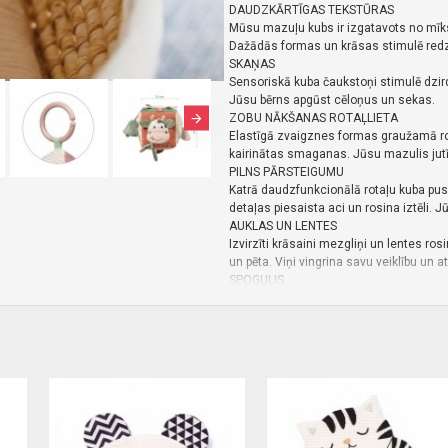
DAUDZKĀRTĪGAS TEKSTŪRAS
Mūsu mazuļu kubs ir izgatavots no mīks
Dažādās formas un krāsas stimulē redz
SKAŅAS
Sensoriskā kuba čaukstoņi stimulē dzirdi
Jūsu bērns apgūst cēloņus un sekas.
ZOBU NĀKŠANAS ROTAĻLIETA
Elastīgā zvaigznes formas graužamā rota
kairinātas smaganas. Jūsu mazulis jutī
PILNS PĀRSTEIGUMU
Katrā daudzfunkcionālā rotaļu kuba pusē
detaļas piesaista aci un rosina iztēli. 
AUKLAS UN LENTES
Izvirzīti krāsaini mezgliņi un lentes ros
un pēta. Viņi vingrina savu veiklību un 
SPOGULIS
Vienā rotaļu kuba pusē ir drošs spogulis 
pašapziņu. Jūsu mazulis ar zinātkāri r
KULONS
Mūsu plīša kubs mazuļiem ir aprīkots ar pr
autokrēsliņa. Jūsu bērns var ar to spēl
DROŠĪBAS INFORMĀCIJA
Noņemiet no rotaļlietas visas drošības 
Pirms rotaļlietas nodošanas bērnam pārba