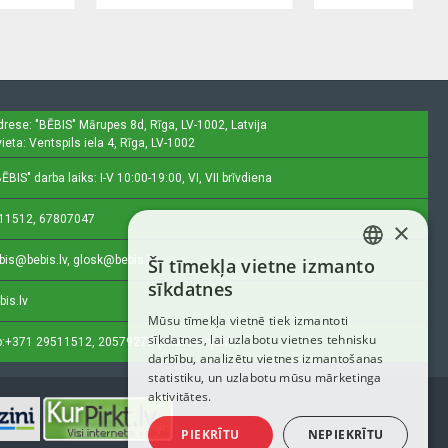
drese: "BĒBIS"
Mārupes 8d, Rīga, LV-1002, Latvija
ieta: Ventspils iela 4, Rīga, LV-1002
ĒBIS" darba laiks: I-V 10:00-19:00, VI, VII brīvdiena
11512, 67807047
×
bis@bebis.lv, glosk@bebis.lv
Šī tīmekļa vietne izmanto
LATVIAN
sīkdatnes
bis.lv
RUSSIAN
Mūsu tīmekļa vietnē tiek izmantoti
sīkdatnes, lai uzlabotu vietnes tehnisku
ENGLISH
:
+371 29511512, 20579272 (tikai ziņojumi)
darbību, analizētu vietnes izmantošanas
statistiku, un uzlabotu mūsu mārketinga
aktivitātes.
PIEKRĪTU
NEPIEKRĪTU