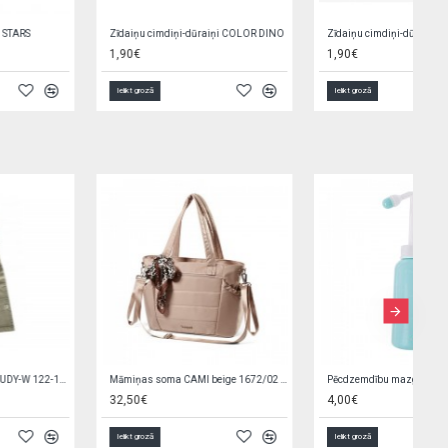
Zīdaiņu cimdiņi-dūraiņi COLOR DINO
Zīdaiņu cimdiņi-dūraiņi BIRDS
1,90€
1,90€
Ielikt grozā
Ielikt grozā
Māmiņas soma CAMI beige 1672/02 beige
Pēcdzemdību mazgāšanas pudelīte 350 ml A0684
32,50€
4,00€
Ielikt grozā
Ielikt grozā