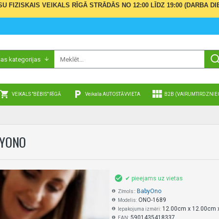
ŪSU FIZISKAIS VEIKALS RĪGĀ STRĀDĀS NO 12:00 LĪDZ 19:00 (DARBA
sas kategorijas
VEIKALS "BĒBIS" RĪGĀ
Veikala AUTOSTĀVVIETA
B2B (VAIRUMTIRDZNIE
BYONO
✔ pieejams uz vietas
BabyOno
Zīmols::
ONO-1689
Modelis:
12.00cm x 12.00cm 
Iepakojuma izmēri:
5901435418337
EAN: