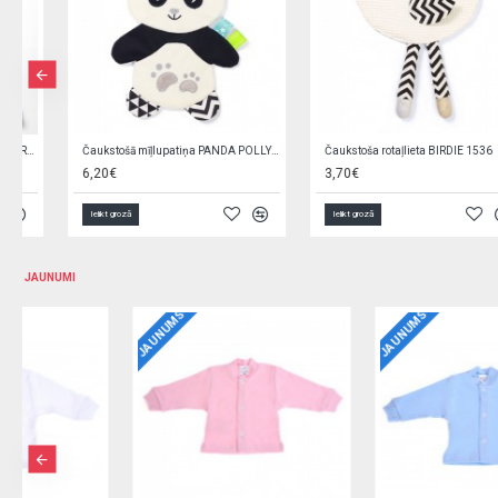
Čaukstošā mīļlupatiņa PANDA POLLY 1558
Čaukstoša rotaļlieta BIRDIE 1536
6,20€
3,70€
Ielikt grozā
Ielikt grozā
JAUNUMI
JAUNUMS
JAUNUMS