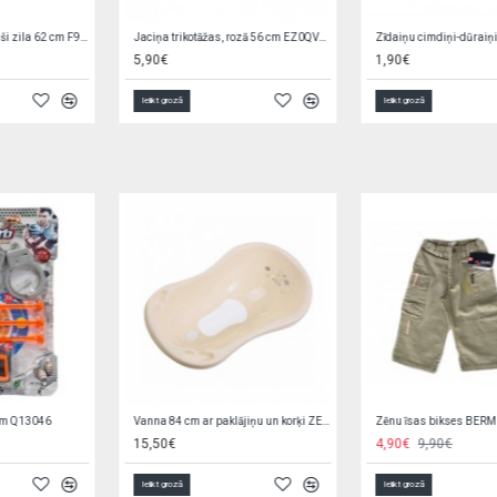
Jaciņa trikotāžas, rozā 56 cm EZ0QV4W2
Zīdaiņu cimdiņi-dūraiņi STARS
5,90€
1,90€
Ielikt grozā
Ielikt grozā
Vanna 84 cm ar paklājiņu un korķi ZEBRA beige 016852
Zēnu īsas bikses BERMUDY-W 122-134 cm
15,50€
4,90€
9,90€
Ielikt grozā
Ielikt grozā