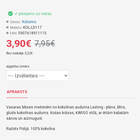
✔ pieejams uz vietas
Kolorino
Zīmols::
KOL-LD117
Modelis:
5907618911115
EAN:
3,90€
7,95€
Bez nodokļa: 3,22€
apgērbu izmērs
APRAKSTS
Vasaras bikses meitenēm no kokvilnas auduma Lasting - plāns, blīvs,
gluds kokvilnas audums.
Košas krāsas, KARGO
stilā, ar ērtām kabatām
sānos un aizmugurē.
Ražots Polijā.
100% kokvilna
Vasaras bikses KOLORINO LD117 110,116 cm-Kolorino