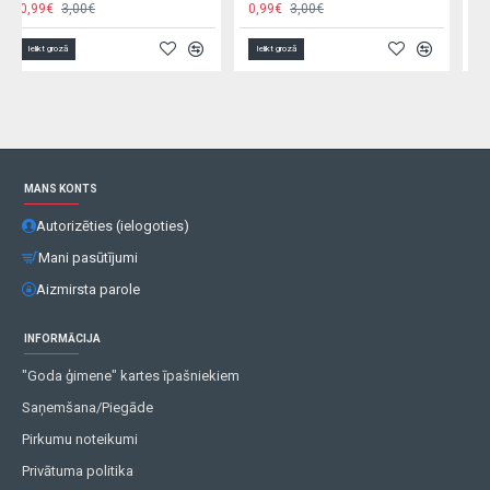
0,99€
1,50€
9,90€
12,00€
Ielikt grozā
Ielikt grozā
MANS KONTS
Autorizēties (ielogoties)
Mani pasūtījumi
Aizmirsta parole
INFORMĀCIJA
"Goda ģimene" kartes īpašniekiem
Saņemšana/Piegāde
Pirkumu noteikumi
Privātuma politika