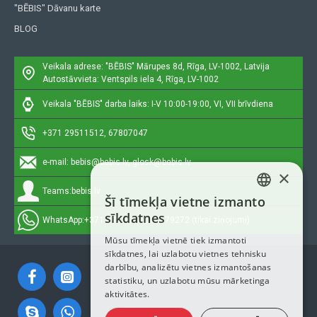
"BĒBIS" Dāvanu karte
BLOG
Veikala adrese: "BĒBIS"
Mārupes 8d, Rīga, LV-1002, Latvija
Autostāvvieta: Ventspils iela 4, Rīga, LV-1002
Veikala "BĒBIS" darba laiks: I-V 10:00-19:00, VI, VII brīvdiena
+371 29511512, 67807047
e-mail:
bebis@bebis.lv, glosk@bebis.lv
×
Teams:
bebis.lv
Šī tīmekļa vietne izmanto
LATVIAN
sīkdatnes
WhatsApp:
+371 29511512, 20579272 (tikai ziņojumi)
RUSSIAN
Mūsu tīmekļa vietnē tiek izmantoti
sīkdatnes, lai uzlabotu vietnes tehnisku
ENGLISH
darbību, analizētu vietnes izmantošanas
statistiku, un uzlabotu mūsu mārketinga
aktivitātes.