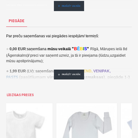
3,90€ veikalā "BĒBIS" Rīgā vai bebis.lv.Pieejams(-a).
Nopirkt Vasaras bikses KOLORINO LD117 110,116 cm-5907618911115-par zemu cenu,ātri,ērti,bez gaidīšanas.Cenas no vairumtirgotāja.
PIEGĀDE
Par preču saņemšanas vai piegādes iespējām/ termiņš:
"
B
Ē
B
I
S
"
⭐
0,00 EUR
:
saņemšana
mūsu veikalā
Rīgā, Mārupes ielā 8d
(Āgenskalns)
/
preci var saņemt uzreiz, ja tā ir pieejama (lūdzu,uzgaidiet
mūsu apstiprinājumu);
⭐
1,99 EUR
(LV): saņemšana pakomātā
UNI
SEND,
VENIPAK,
(pasūtījumam
virs 30,00 EUR- bezmaksas
), piegāde
PASTS
1-3
darba dienu laikā;
⭐
2,49 EUR
(LT, EE): saņemšana pakomātā
UNI
SEND,
Udrop
,
LĪDZĪGAS PRECES
, piegāde
LPExpress
2-5 darba dienu laikā;
EE:
2,49 EUR kättesaamine pakiautomaadis UNISEND, Udrop,
kohaletoimetamine 2-5 tööpäeva jooksul;
LT: 2,49 EUR gavimas siuntų automate UNISEND, Udrop, LPExpress,
pristatymas per 2–5 darbo dienas;