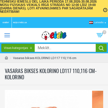
TEHNISKU IEMESLU DĒĻ LAIKA PERIODĀ 17.08.2026-30.08.2026
MŪSU FIZISKAIS VEIKALS RĪGĀ STRĀDĀS NO 12:00 LĪDZ 19:00
(DARBA DIENĀS). ĻOTI ATVAINOJAMIES PAR SAGĀDĀTAJĀM
NEĒRTĪBĀM!
IENĀKT
REĢISTRĀCIJA
LATVIEŠU
0
Visas kategorijas
Vasaras bikses KOLORINO LD117 110,116 cm
VASARAS BIKSES KOLORINO LD117 110,116 CM-
KOLORINO