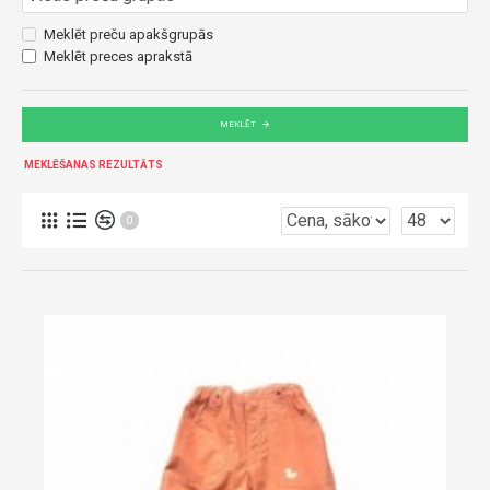
Meklēt preču apakšgrupās
Meklēt preces aprakstā
MEKLĒT
MEKLĒŠANAS REZULTĀTS
0