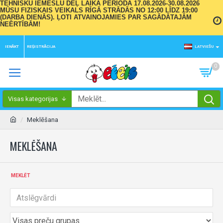
TEHNISKU IEMESLU DĒĻ LAIKA PERIODĀ 17.08.2026-30.08.2026
MŪSU FIZISKAIS VEIKALS RĪGĀ STRĀDĀS NO 12:00 LĪDZ 19:00
(DARBA DIENĀS). ĻOTI ATVAINOJAMIES PAR SAGĀDĀTAJĀM
NEĒRTĪBĀM!
IENĀKT
REĢISTRĀCIJA
LATVIEŠU
0
Visas kategorijas
Meklēšana
MEKLĒŠANA
MEKLĒT