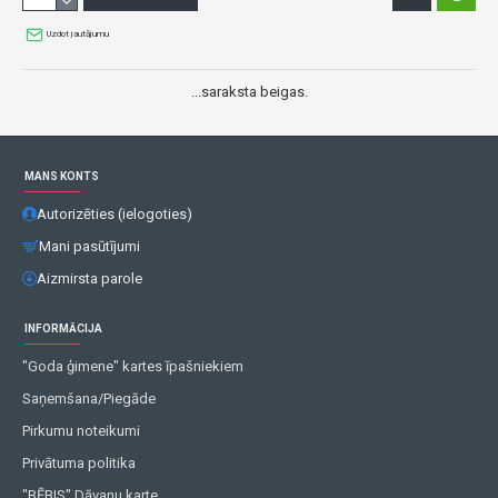
Uzdot jautājumu
...saraksta beigas.
MANS KONTS
Autorizēties (ielogoties)
Mani pasūtījumi
Aizmirsta parole
INFORMĀCIJA
"Goda ģimene" kartes īpašniekiem
Saņemšana/Piegāde
Pirkumu noteikumi
Privātuma politika
"BĒBIS" Dāvanu karte