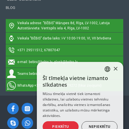
BLOG
Veikala adrese: "BĒBIS"
Mārupes 8d, Rīga, LV-1002, Latvija
Autostāvvieta: Ventspils iela 4, Rīga, LV-1002
Veikala "BĒBIS" darba laiks: I-V 10:00-19:00, VI, VII brīvdiena
+371 29511512, 67807047
e-mail:
bebis@bebis.lv, glosk@bebis.lv
×
Teams:
bebis.lv
Šī tīmekļa vietne izmanto
LATVIAN
sīkdatnes
WhatsApp:
+371 29511512, 20579272 (tikai ziņojumi)
RUSSIAN
Mūsu tīmekļa vietnē tiek izmantoti
sīkdatnes, lai uzlabotu vietnes tehnisku
ENGLISH
darbību, analizētu vietnes izmantošanas
statistiku, un uzlabotu mūsu mārketinga
aktivitātes.
PIEKRĪTU
NEPIEKRĪTU