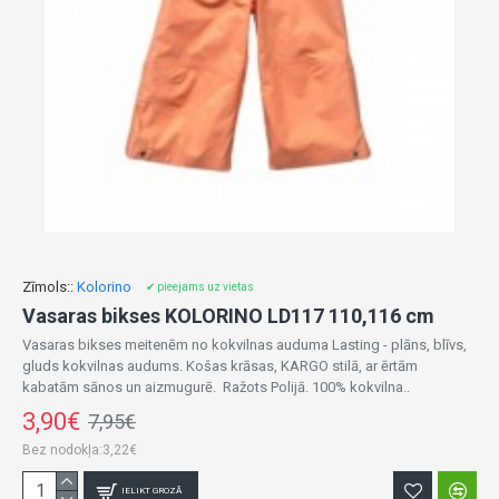
Zīmols::
Kolorino
✔ pieejams uz vietas
Vasaras bikses KOLORINO LD117 110,116 cm
Vasaras bikses meitenēm no kokvilnas auduma Lasting - plāns, blīvs,
gluds kokvilnas audums. Košas krāsas, KARGO stilā, ar ērtām
kabatām sānos un aizmugurē. Ražots Polijā. 100% kokvilna..
3,90€
7,95€
Bez nodokļa:3,22€
IELIKT GROZĀ