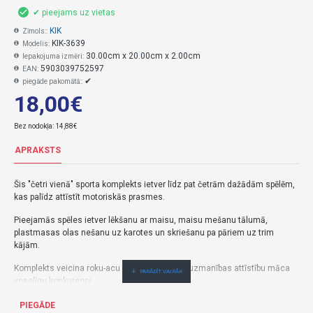
✔ pieejams uz vietas
KIK
Zīmols::
KIK-3639
Modelis:
30.00cm x 20.00cm x 2.00cm
Iepakojuma izmēri:
5903039752597
EAN:
✔
piegāde pakomātā::
18,00€
Bez nodokļa: 14,88€
APRAKSTS
Šis "četri vienā" sporta komplekts ietver līdz pat četrām dažādām spēlēm,
kas palīdz attīstīt motoriskās prasmes.
Pieejamās spēles ietver lēkšanu ar maisu, maisu mešanu tālumā,
plastmasas olas nešanu uz karotes un skriešanu pa pāriem uz trim
kājām.
Komplekts veicina roku-acu koordinācijas un uzmanības attīstību māca
veselīgu konkurenci.
Tehniskie parametri:
PIEGĀDE