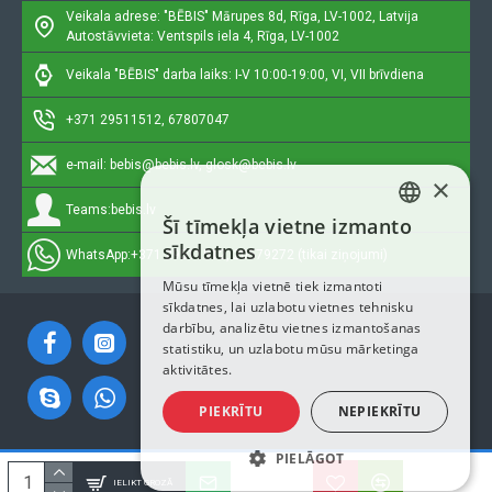
Veikala adrese: "BĒBIS"
Mārupes 8d, Rīga, LV-1002, Latvija
Autostāvvieta: Ventspils iela 4, Rīga, LV-1002
Veikala "BĒBIS" darba laiks: I-V 10:00-19:00, VI, VII brīvdiena
+371 29511512, 67807047
e-mail:
bebis@bebis.lv, glosk@bebis.lv
×
Teams:
bebis.lv
Šī tīmekļa vietne izmanto
LATVIAN
sīkdatnes
WhatsApp:
+371 29511512, 20579272 (tikai ziņojumi)
RUSSIAN
Mūsu tīmekļa vietnē tiek izmantoti
sīkdatnes, lai uzlabotu vietnes tehnisku
ENGLISH
darbību, analizētu vietnes izmantošanas
statistiku, un uzlabotu mūsu mārketinga
aktivitātes.
PIEKRĪTU
NEPIEKRĪTU
PIELĀGOT
Autortiesības © 2023, Bebis.lv, Visas tiesības aizsargātas
IELIKT GROZĀ