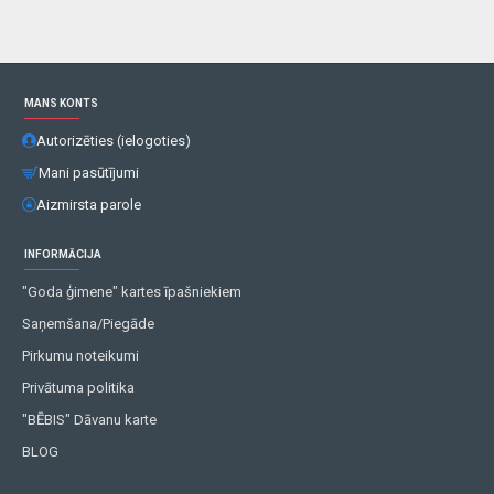
MANS KONTS
Autorizēties (ielogoties)
Mani pasūtījumi
Aizmirsta parole
INFORMĀCIJA
"Goda ģimene" kartes īpašniekiem
Saņemšana/Piegāde
Pirkumu noteikumi
Privātuma politika
"BĒBIS" Dāvanu karte
BLOG