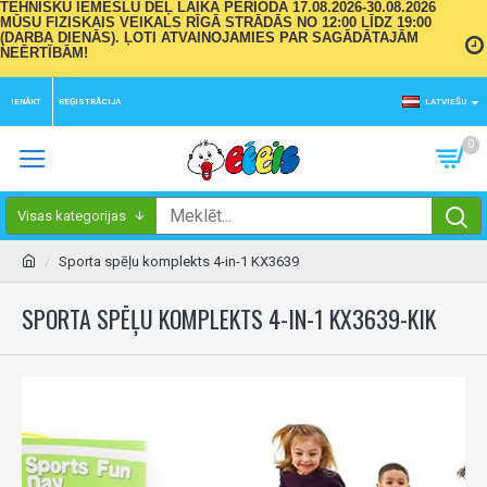
TEHNISKU IEMESLU DĒĻ LAIKA PERIODĀ 17.08.2026-30.08.2026
MŪSU FIZISKAIS VEIKALS RĪGĀ STRĀDĀS NO 12:00 LĪDZ 19:00
(DARBA DIENĀS). ĻOTI ATVAINOJAMIES PAR SAGĀDĀTAJĀM
NEĒRTĪBĀM!
IENĀKT
REĢISTRĀCIJA
LATVIEŠU
0
Visas kategorijas
Sporta spēļu komplekts 4-in-1 KX3639
SPORTA SPĒĻU KOMPLEKTS 4-IN-1 KX3639-KIK