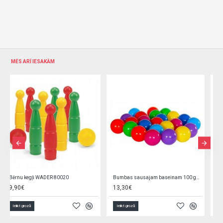
MĒS ARĪ IESAKĀM
Dinozauriņš-lēcējs DINU, piepūšams 20840
Gimnastikas bumba 45 cm KX5383/2
19,90€
20,90€
5,50€
Ielikt grozā
Ielikt grozā