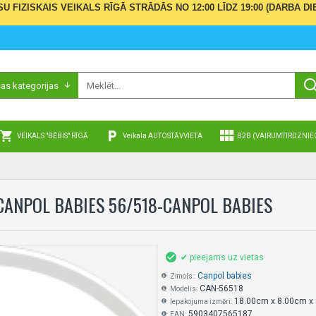
ŪSU FIZISKAIS VEIKALS RĪGĀ STRĀDĀS NO 12:00 LĪDZ 19:00 (DARBA
sas kategorijas
VEIKALS "BĒBIS" RĪGĀ
Veikala AUTOSTĀVVIETA
B2B (VAIRUMTIRDZNIE
CANPOL BABIES 56/518-CANPOL BABIES
✔ pieejams uz vietas
Canpol babies
Zīmols::
CAN-56518
Modelis:
18.00cm x 8.00cm x
Iepakojuma izmēri:
5903407565187
EAN: