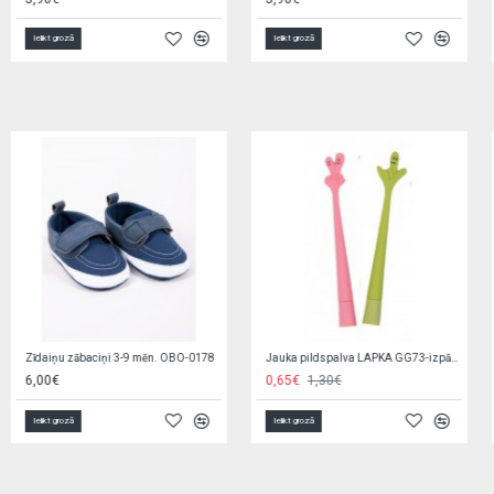
Ielikt grozā
Ielikt grozā
Rompers SUMMER 20001 blue
Zeķubikses baltas RAB-0002 (80-122 cm)
2,90€
6,20€
3,90€
Ielikt grozā
Ielikt grozā