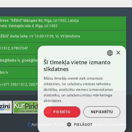
drese: "BĒBIS"
Mārupes 8d, Rīga, LV-1002, Latvija
ieta: Ventspils iela 4, Rīga, LV-1002
ĒBIS" darba laiks: I-V 10:00-19:00, VI, VII brīvdiena
11512, 67807047
×
bis@bebis.lv, glosk@bebis.lv
Šī tīmekļa vietne izmanto
LATVIAN
sīkdatnes
bis.lv
RUSSIAN
Mūsu tīmekļa vietnē tiek izmantoti
sīkdatnes, lai uzlabotu vietnes tehnisku
ENGLISH
:
+371 29511512, 20579272 (tikai ziņojumi)
darbību, analizētu vietnes izmantošanas
statistiku, un uzlabotu mūsu mārketinga
aktivitātes.
PIEKRĪTU
NEPIEKRĪTU
PIELĀGOT
Autortiesības © 2023, Bebis.lv, Visas tiesības aizsargātas