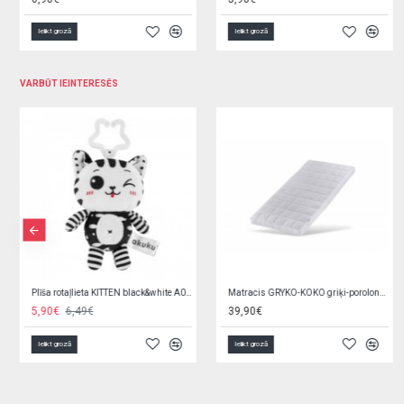
Ielikt grozā
Ielikt grozā
VARBŪT IEINTERESĒS
Zīdaiņu zābaciņi 3-9 mēn. OBO-0178
Jauka pildspalva LAPKA GG73-izpārdošana
6,00€
0,65€
1,30€
Ielikt grozā
Ielikt grozā