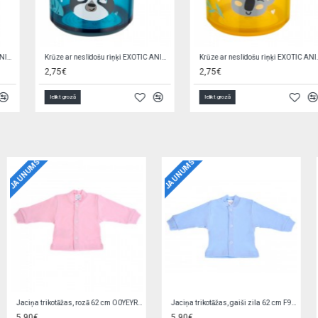
Krūze ar neslīdošu riņķi EXOTIC ANIMALS 2/100 yellow
Krūze ar salmiņu un svērteni EXOTIC 56/606 grey
2,75€
9,90€
Ielikt grozā
Ielikt grozā
JAUNUMS
JAUNUMS
Jaciņa trikotāžas, rozā 56 cm EZ0QV4W2
Zīdaiņu cimdiņi-dūraiņi STARS
5,90€
1,90€