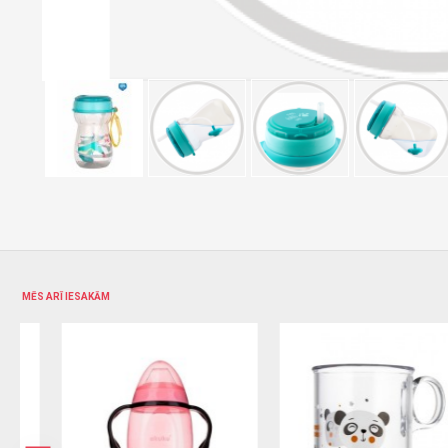
MĒS ARĪ IESAKĀM