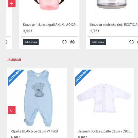
Krūze ar neslīdošu riņķi EXOTIC ANIMALS 2/100 transparent
Krūze ar neslīdošu riņķi EXOTIC ANIMALS 2/100 turqouise
2,75€
2,75€
Ielikt grozā
Ielikt grozā
JAUNUMI
JAUNUMS
JAUNUMS
Jaciņa trikotāžas, rozā 62 cm O0YEYROX
Jaciņa trikotāžas, gaiši zila 62 cm F9W2GGPL
5,90€
5,90€