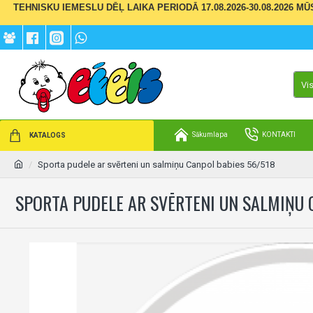
TEHNISKU IEMESLU DĒĻ LAIKA PERIODĀ 17.08.2026-30.08.2026 M
Vi
Sākumlapa
KONTAKTI
KATALOGS
Sporta pudele ar svērteni un salmiņu Canpol babies 56/518
SPORTA PUDELE AR SVĒRTENI UN SALMIŅU 