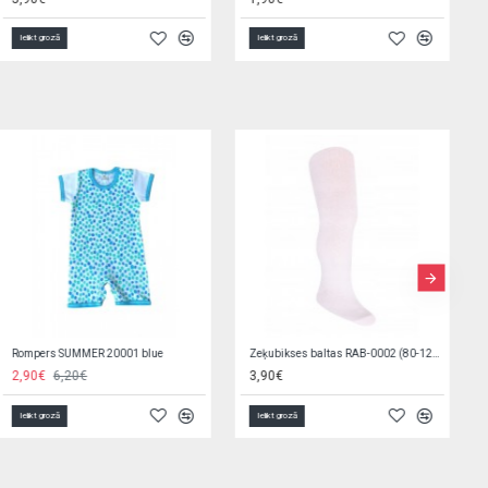
Ielikt grozā
Ielikt grozā
G/v komplekts SWEET SAFARI K-2P135 (sega,spilvens)
Sport Cup with Foldable Spout 400 ml CARS 56/618
23,90€
5,50€
Ielikt grozā
Ielikt grozā