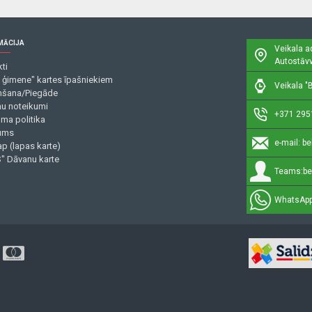
MĀCIJA
Veikala a
Autostāvv
ti
 ģimene" kartes īpašniekiem
Veikala "B
šana/Piegāde
mu noteikumi
+371 295
uma politika
ums
e-mail:
be
p (lapas karte)
" Dāvanu karte
Teams:
be
WhatsApp