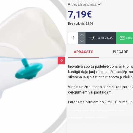
✔
piegāde pakomātā::
7,19€
Bez nodokļa: 5,94€
IELIKT GROZĀ
UZDO
APRAKSTS
PIEGĀDE
Inovatīva sporta pudele-bidons ar Flip-T
kustīgā daļa ļauj viegli un ērti paslēpt 
siksniņa ļauj piestiprināt sporta pudeli p
Viegla un ērta sporta pudele, kas paredz
ceļojumiem vai pastaigām.
Paredzēta bērniem no 9 m+. Tilpums 35
Sporta pudele ar svērteni un salmiņu Canpol babies 56/518-Canpol babies
7,19€ veikalā "BĒBIS" Rīgā vai bebis.lv.Pieejams(-a).
Nopirkt Sporta pudele ar svērteni un salmiņu Canpol babies 56/518--par zemu cenu,ātr