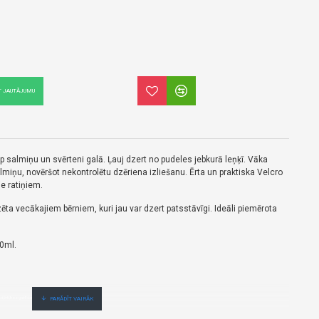
T JAUTĀJUMU
op salmiņu un svērteni galā. Ļauj dzert no pudeles jebkurā leņķī. Vāka
salmiņu, novēršot nekontrolētu dzēriena izliešanu. Ērta un praktiska Velcro
ie ratiņiem.
ēta vecākajiem bērniem, kuri jau var dzert patsstāvīgi. Ideāli piemērota
0ml.
i,ērti,bez gaidīšanas.Cenas no vairumtirgotāja.