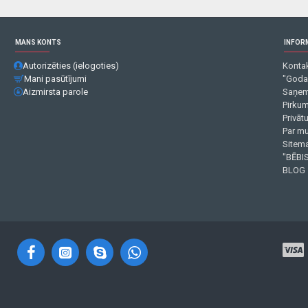
MANS KONTS
INFOR
Autorizēties (ielogoties)
Kontak
Mani pasūtījumi
"Goda
Aizmirsta parole
Saņem
Pirku
Privāt
Par m
Sitema
"BĒBIS
BLOG