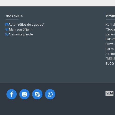
MANS KONTS
INFOR
Autorizēties (ielogoties)
Kontak
Mani pasūtījumi
"Goda
Aizmirsta parole
Saņem
Pirku
Privāt
Par m
Sitema
"BĒBIS
BLOG