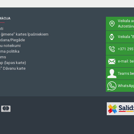
MĀCIJA
Veikala a
Autostāvv
ti
 ģimene" kartes īpašniekiem
Veikala "B
šana/Piegāde
mu noteikumi
+371 295
uma politika
ums
e-mail:
be
p (lapas karte)
" Dāvanu karte
Teams:
be
WhatsApp