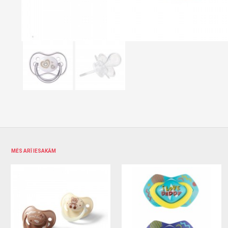
MĒS ARĪ IESAKĀM