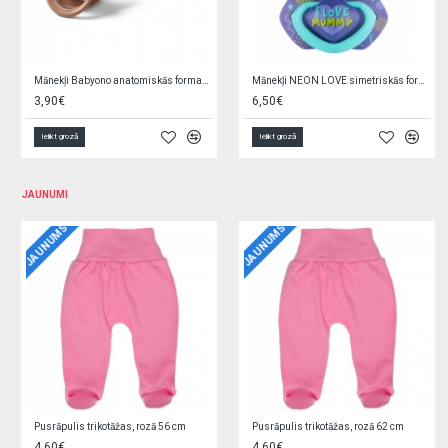
Mānekļi simetriskie DENTAL AIR 0-6m 23/228 (2 gab.)
Mānekļi simetriskie DENTAL AIR 6-18m 23/229 (2 gab.)
7,90€
7,49€
Ielikt grozā
Ielikt grozā
JAUNUMI
JAUNUMS
JAUNUMS
Jaciņa trikotāžas, gaiši zila 62 cm F9W2GGPL
Jaciņa trikotāžas, rozā 56 cm EZ0QV4W2
5,90€
5,90€