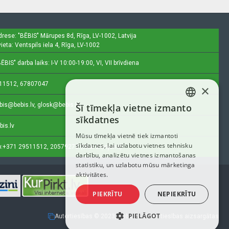
drese: "BĒBIS"
Mārupes 8d, Rīga, LV-1002, Latvija
ieta: Ventspils iela 4, Rīga, LV-1002
ĒBIS" darba laiks: I-V 10:00-19:00, VI, VII brīvdiena
11512, 67807047
×
bis@bebis.lv, glosk@bebis.lv
Šī tīmekļa vietne izmanto
LATVIAN
sīkdatnes
bis.lv
RUSSIAN
Mūsu tīmekļa vietnē tiek izmantoti
sīkdatnes, lai uzlabotu vietnes tehnisku
ENGLISH
:
+371 29511512, 20579272 (tikai ziņojumi)
darbību, analizētu vietnes izmantošanas
statistiku, un uzlabotu mūsu mārketinga
aktivitātes.
PIEKRĪTU
NEPIEKRĪTU
PIELĀGOT
Autortiesības © 2023, Bebis.lv, Visas tiesības aizsargātas