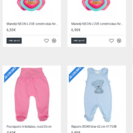
Māneklis LOVE&SEA apaļas formas 0-6m 22/410 pink
Māneklis 100% silikons,simetrisks 6-12m, 24/002 white
2,95€
4,70€
Ielikt grozā
Ielikt grozā
JAUNUMS
JAUNUMS
Zīdaiņu cimdiņi-dūraiņi STARS
Zīdaiņu cimdiņi-dūraiņi COLOR DINO
1,90€
1,90€