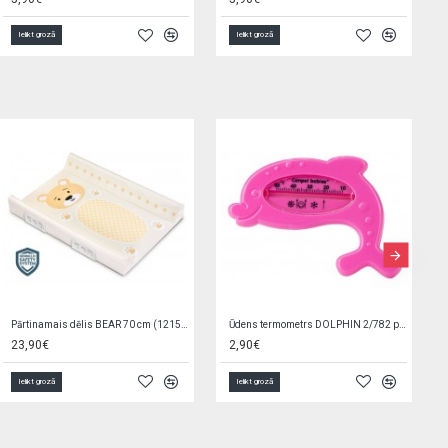
Ielikt grozā
Ielikt grozā
NOLIKTAVAS TĪRĪŠANA
Zeķes ar gumijas zoli CAT OBO-0175
Podiņš muzikālais ECO DINO light blue PO-056-135
6,00€
5,90€
Ielikt grozā
Ielikt grozā