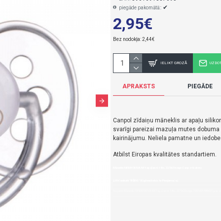
✔
piegāde pakomātā::
2,95€
Bez nodokļa: 2,44€
IELIKT GROZĀ
UZDO
APRAKSTS
PIEGĀDE
Canpol zīdaiņu māneklis ar apaļu silikon
svarīgi pareizai mazuļa mutes dobuma 
kairinājumu. Neliela pamatne un iedo
Atbilst Eiropas kvalitātes standartiem.
Māneklis NEWBORN BABY apaļais 6-18m. 22/563 beige-Canpol babies
2,95€ veikalā "BĒBIS" Rīgā vai bebis.lv.Pieejams(-a).
Nopirkt Māneklis NEWBORN BABY apaļais 6-18m. 22/563 beige-5901691887695-par zemu