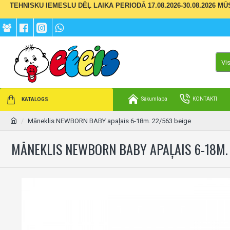
TEHNISKU IEMESLU DĒĻ LAIKA PERIODĀ 17.08.2026-30.08.2026 M
Vi
Sākumlapa
KONTAKTI
KATALOGS
Māneklis NEWBORN BABY apaļais 6-18m. 22/563 beige
MĀNEKLIS NEWBORN BABY APAĻAIS 6-18M.