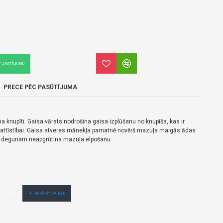
T JAUTĀJUMU
PRECE PĒC PASŪTĪJUMA
a knupīti. Gaisa vārsts nodrošina gaisa izplūšanu no knupīša, kas ir
attīstībai. Gaisa atveres mānekļa pamatnē novērš mazuļa maigās ādas
be degunam neapgrūtina mazuļa elpošanu.
 cenu,ātri,ērti,bez gaidīšanas.Cenas no vairumtirgotāja.