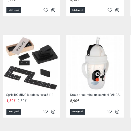
Ielikt grozā
Ielikt grozā
Spēle MINI-BASKETBOLS Q8925
Mīksta rotaļlieta LĀCĪTIS 25 cm 9385
4,20€
7,25€
Ielikt grozā
Ielikt grozā