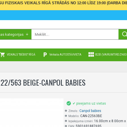
ŪSU FIZISKAIS VEIKALS RĪGĀ STRĀDĀS NO 12:00 LĪDZ 19:00 (DARBA
sas kategorijas
VEIKALS "BĒBIS" RĪGĀ
Veikala AUTOSTĀVVIETA
B2B (VAIRUMTIRDZNIE
 22/563 BEIGE-CANPOL BABIES
✔ pieejams uz vietas
Canpol babies
Zīmols::
CAN-22563BE
Modelis:
16.00cm x 8.00cm x
Iepakojuma izmēri:
5901691887695
EAN: