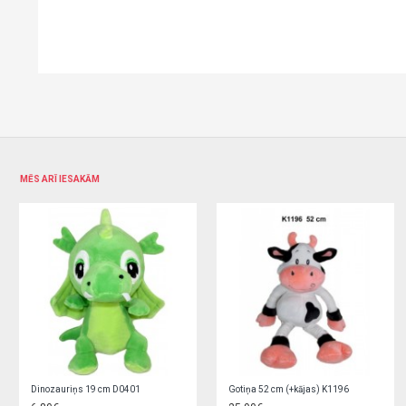
MĒS ARĪ IESAKĀM
Ķengurs 22 cm ar mazuli K1197
Krabītis 30 cm K1162