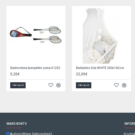
Silikona uzgalis fīderam 12m+ 1543/01
Podiņš muzikālais ECO RABBITS light pink PO-059-104
0,95€
5,90€
Ielikt grozā
Ielikt grozā
MANS KONTS
INFOR
Autorizēties (ielogoties)
Kontak