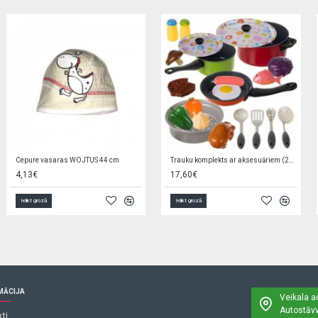
Elektroniskais seifs-krājkase ar PIN 504690
Mini-lellīte 14 cm ZA4173
6,90€
1,50€
Ielikt grozā
Ielikt grozā
MĀCIJA
Veikala a
Autostāvv
ti