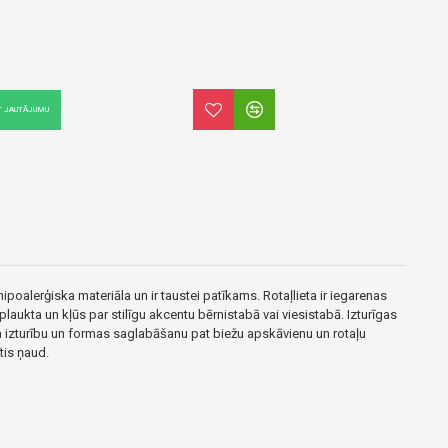
T JAUTĀJUMU
hipoalerģiska materiāla un ir taustei patīkams. Rotaļlieta ir iegarenas
plaukta un kļūs par stilīgu akcentu bērnistabā vai viesistabā. Izturīgas
na izturību un formas saglabāšanu pat biežu apskāvienu un rotaļu
tis ņaud.