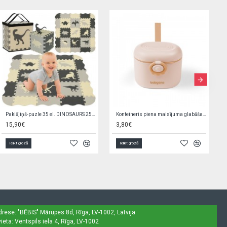
Zirdziņš ar krēpēm ķemmēšanai G8707
Baseins 152x25 cm Bestway 55029 (9874)
3,80€
10,90€
Ielikt grozā
Ielikt grozā
drese: "BĒBIS"
Mārupes 8d, Rīga, LV-1002, Latvija
ieta: Ventspils iela 4, Rīga, LV-1002