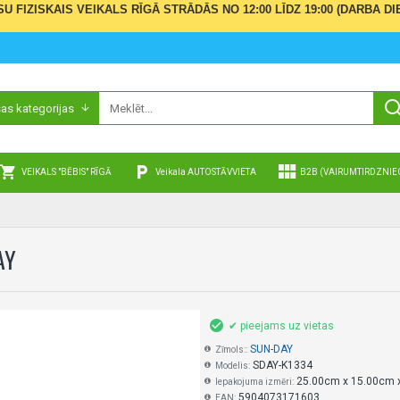
ŪSU FIZISKAIS VEIKALS RĪGĀ STRĀDĀS NO 12:00 LĪDZ 19:00 (DARBA
sas kategorijas
VEIKALS "BĒBIS" RĪGĀ
Veikala AUTOSTĀVVIETA
B2B (VAIRUMTIRDZNIE
AY
✔ pieejams uz vietas
SUN-DAY
Zīmols::
SDAY-K1334
Modelis:
25.00cm x 15.00cm 
Iepakojuma izmēri:
5904073171603
EAN: