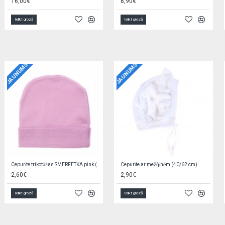
5,90€
4,50€
Ielikt grozā
Ielikt grozā
JAUNUMS
JAUNUMS
Bodijs BEIGE STARS 62 cm
Autiņš marles BABY ZOO 70x80 cm
7,90€
1,69€
Ielikt grozā
Ielikt grozā