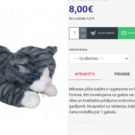
8,00€
Bez nodokļa: 6,61€
IELIKT GROZĀ
UZDO
vēlamā krāsa
APRAKSTS
PIEGĀDE
Mīkstais plīša kaķītis ir izgatavots no 
formas, ērti novietojama uz gultas vai 
vīles un kvalitatīvs pildījums nodroši
gadījumā. Nospiežot uz vēderiņa, kaķī
Cena norādīta par 1 gabalu.
Kaķis MILO 25 cm ar skaņu K1334-SUN-DAY
8,00€ veikalā "BĒBIS" Rīgā vai bebis.lv.Pieejams(-a).