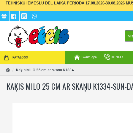
TEHNISKU IEMESLU DĒĻ LAIKA PERIODĀ 17.08.2026-30.08.2026 M
Vi
Sākumlapa
KONTAKTI
KATALOGS
Kaķis MILO 25 cm ar skaņu K1334
KAĶIS MILO 25 CM AR SKAŅU K1334-SUN-D