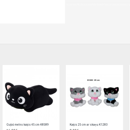
Nopirkt Kaķis MILO 25 cm ar skaņu K1334-5904073171603-par zemu cenu,ātri,ērti,bez g
Krokodils 41 cm K1153 Sandy
Lācis 15 cm ar sarkano bantīti "Love" M3647