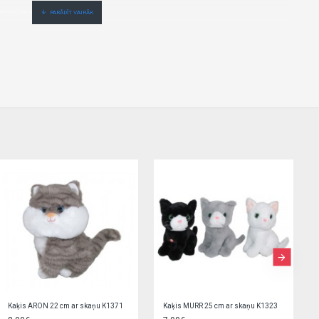
aidīšanas.Cenas no vairumtirgotāja.
Lācis 25 cm ar bantīti M3361
Lācis 25 cm BOY/GIRL M3847