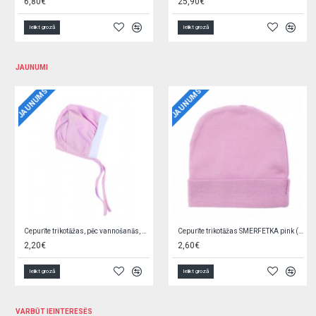
5,60€
6,40€
Ielikt grozā
Ielikt grozā
JAUNUMI
JAUNUMS
JAUNUMS
Bodijs rozā, ar volānu 62 cm
Bodijs rozā, ar volānu 56 cm
8,90€
8,90€
Ielikt grozā
Ielikt grozā
VARBŪT IEINTERESĒS