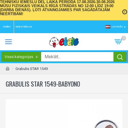
TEHNISKU IEMESLU DĒĻ LAIKA PERIODĀ 17.08.2026-30.08.2026
MŪSU FIZISKAIS VEIKALS RĪGĀ STRĀDĀS NO 12:00 LĪDZ 19:00
(DARBA DIENĀS). ĻOTI ATVAINOJAMIES PAR SAGĀDĀTAJĀM
NEĒRTĪBĀM!
IENĀKT
REĢISTRĀCIJA
LATVIEŠU
0
Visas kategorijas
Grabulis STAR 1549
GRABULIS STAR 1549-BABYONO