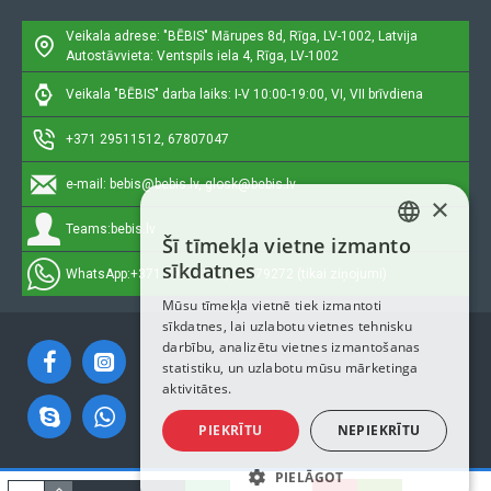
Veikala adrese: "BĒBIS"
Mārupes 8d, Rīga, LV-1002, Latvija
Autostāvvieta: Ventspils iela 4, Rīga, LV-1002
Veikala "BĒBIS" darba laiks: I-V 10:00-19:00, VI, VII brīvdiena
+371 29511512, 67807047
e-mail:
bebis@bebis.lv, glosk@bebis.lv
×
Teams:
bebis.lv
Šī tīmekļa vietne izmanto
LATVIAN
sīkdatnes
WhatsApp:
+371 29511512, 20579272 (tikai ziņojumi)
RUSSIAN
Mūsu tīmekļa vietnē tiek izmantoti
sīkdatnes, lai uzlabotu vietnes tehnisku
ENGLISH
darbību, analizētu vietnes izmantošanas
statistiku, un uzlabotu mūsu mārketinga
aktivitātes.
PIEKRĪTU
NEPIEKRĪTU
PIELĀGOT
Autortiesības © 2023, Bebis.lv, Visas tiesības aizsargātas