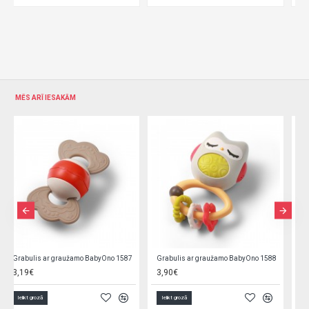
MĒS ARĪ IESAKĀM
Grabulis ar graužamo BabyOno 1589
Grabulis ar graužamo BabyOno 1590
3,19€
3,39€
Ielikt grozā
Ielikt grozā