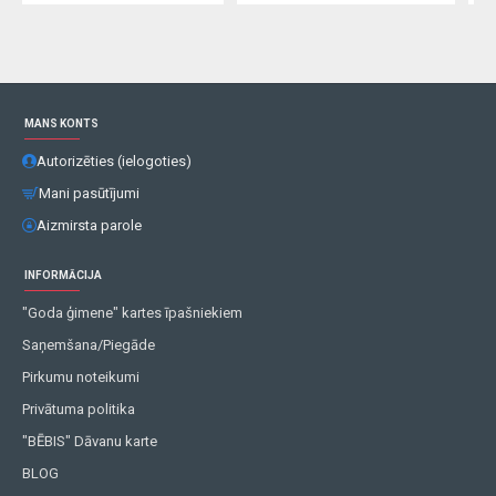
MANS KONTS
Autorizēties (ielogoties)
Mani pasūtījumi
Aizmirsta parole
INFORMĀCIJA
"Goda ģimene" kartes īpašniekiem
Saņemšana/Piegāde
Pirkumu noteikumi
Privātuma politika
"BĒBIS" Dāvanu karte
BLOG