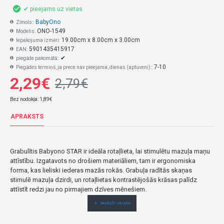
✔ pieejams uz vietas
BabyOno
Zīmols::
ONO-1549
Modelis:
19.00cm x 8.00cm x 3.00cm
Iepakojuma izmēri:
5901435415917
EAN:
✔
piegāde pakomātā::
7-10
Piegādes termiņš, ja prece nav pieejama, dienas (aptuveni)::
2,29€
2,79€
Bez nodokļa: 1,89€
APRAKSTS
Grabulītis Babyono STAR ir ideāla rotaļlieta, lai stimulētu mazuļa maņu
attīstību.
Izgatavots no drošiem materiāliem, tam ir ergonomiska
forma, kas lieliski iederas mazās rokās.
Grabuļa radītās skaņas
stimulē mazuļa dzirdi, un rotaļlietas kontrastējošās krāsas palīdz
attīstīt redzi jau no pirmajiem dzīves mēnešiem.
PRAKTISKI UN DROŠI: Rotaļlietas forma ļauj to ērti turēt bērna mazajās