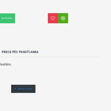
T JAUTĀJUMU
PRECE PĒC PASŪTĪJUMA
lastāns.
as no vairumtirgotāja.