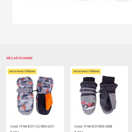
MĒS ARĪ IESAKĀM
NOLIKTAVAS TĪRĪŠANA
NOLIKTAVAS TĪRĪŠANA
Cimdi 1P SKI BOY REN-0296
Cimdi 1P SKI GIRL (12) REN-0200