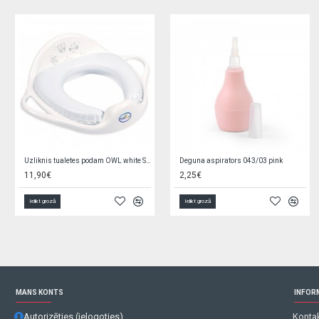
Grabulis PARROT 1550
Kravas mašīna ar gaismu un skaņu Q8950
1,89€
2,39€
15,00€
Ielikt grozā
Ielikt grozā
MANS KONTS
INFOR
Autorizēties (ielogoties)
Kontak