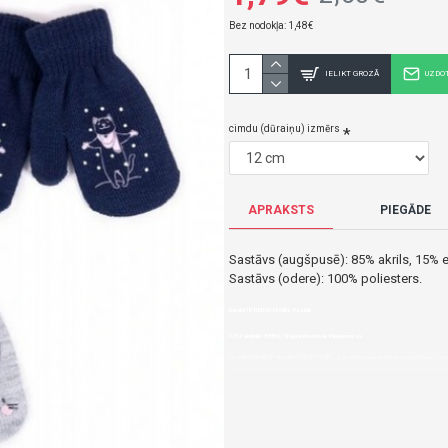
Bez nodokļa: 1,48€
IELIKT GROZĀ
UZDO
cimdu (dūraiņu) izmērs
APRAKSTS
PIEGĀDE
Sastāvs (augšpusē): 85% akrils, 15% e
Sastāvs (odere): 100% poliesters.
Dūraiņi 1P RED-0116 GIRL-Yoclub
1,79€ veikalā "BĒBIS" Rīgā vai bebis.lv.Pieejams(-a).
Nopirkt Dūraiņi 1P dubultie RED-0116 GIRL--par zemu cenu,ātri,ērti,bez gaidīšanas.Cen