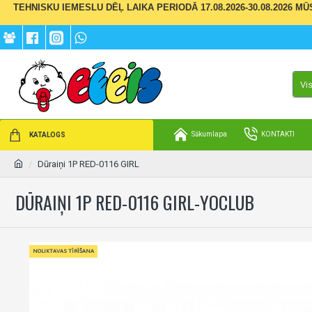
TEHNISKU IEMESLU DĒĻ LAIKA PERIODĀ 17.08.2026-30.08.2026 M
Vi
Sākumlapa
KONTAKTI
KATALOGS
Dūraiņi 1P RED-0116 GIRL
DŪRAIŅI 1P RED-0116 GIRL-YOCLUB
NOLIKTAVAS TĪRĪŠANA