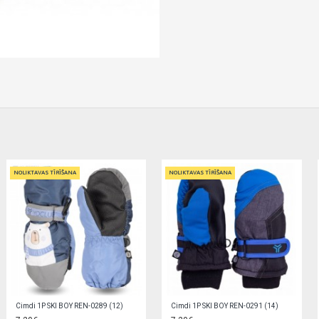
NOLIKTAVAS TĪRĪŠANA
NOLIKTAVAS TĪRĪŠANA
Cimdi 1P SKI GIRL (12) REN-0211
Cimdi 1P SKI GIRL (14) REN-0207