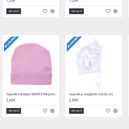
6,60€
5,60€
Ielikt grozā
Ielikt grozā
JAUNUMS
JAUNUMS
Bodijs BEIGE STARS 62 cm
Autiņš marles BABY ZOO 70x80 cm
7,90€
1,69€
Ielikt grozā
Ielikt grozā