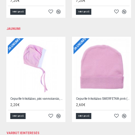
7,20€
6,60€
Ielikt grozā
Ielikt grozā
JAUNUMI
JAUNUMS
JAUNUMS
Bodijs rozā, ar volānu 62 cm
Bodijs rozā, ar volānu 56 cm
8,90€
8,90€
Ielikt grozā
Ielikt grozā
VARBŪT IEINTERESĒS