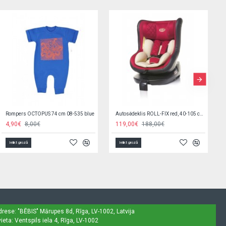
G/v komplekts 4 el.,loga aizkariņi,lampas KOLORINO-izpārdošana
Spēle mini-labirints GR0224
19,00€
82,00€
1,30€
Ielikt grozā
Ielikt grozā
drese: "BĒBIS"
Mārupes 8d, Rīga, LV-1002, Latvija
ieta: Ventspils iela 4, Rīga, LV-1002