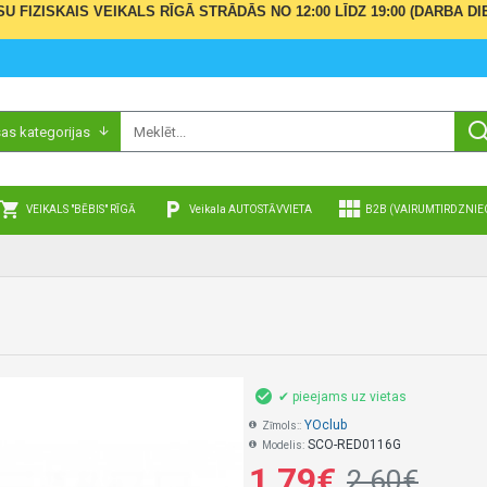
ŪSU FIZISKAIS VEIKALS RĪGĀ STRĀDĀS NO 12:00 LĪDZ 19:00 (DARBA
sas kategorijas
VEIKALS "BĒBIS" RĪGĀ
Veikala AUTOSTĀVVIETA
B2B (VAIRUMTIRDZNIE
✔ pieejams uz vietas
YOclub
Zīmols::
SCO-RED0116G
Modelis:
1,79€
2,60€