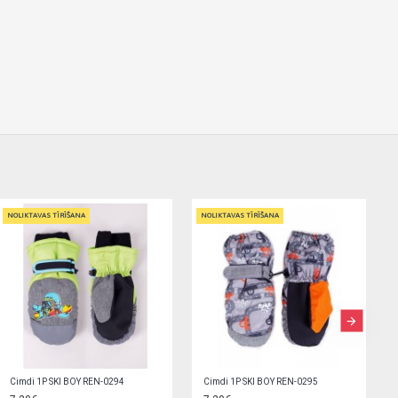
NOLIKTAVAS TĪRĪŠANA
NOLIKTAVAS TĪRĪŠANA
Cimdi 1P SKI GIRL (14) REN-0223
Cimdi 1P SKI GIRL (14) REN-0315