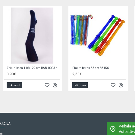
Lellīte ar aksesuāriem TABD668-1
Bikses FLOWERS 74 cm 1088
4,00€
2,90€
3,95€
Ielikt grozā
Ielikt grozā
MĀCIJA
Veikala a
Autostāvv
ti