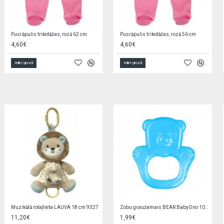
Jaciņa trikotāžas, rozā 56 cm EZ0QV4W2
Zīdaiņu cimdiņi-dūraiņi STARS
5,90€
1,90€
Ielikt grozā
Ielikt grozā
Rompers SUMMER 20001 blue
Zeķubikses baltas RAB-0002 (80-122 cm)
2,90€
6,20€
3,90€