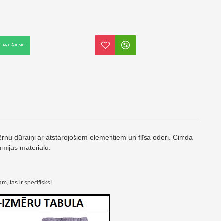
T JAUTĀJUMU
bērnu dūraiņi ar atstarojošiem elementiem un flīsa oderi. Cimda
umijas materiālu.
 tas ir specifisks!