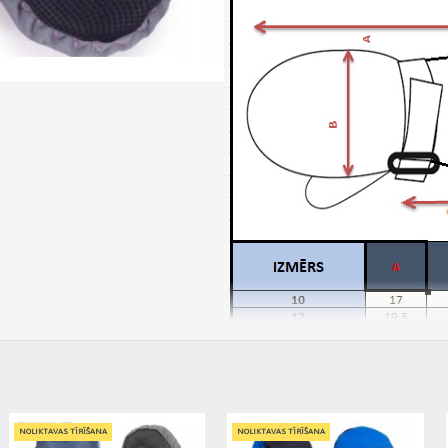
Cimdi 1P SKI GIRL (14) REN-0315-Yoclub
NOLIKTAVAS TĪRĪŠANA
NOLIKTAVAS TĪRĪŠANA
7,20€ veikalā "BĒBIS" Rīgā vai bebis.lv.Pieejams(-a).