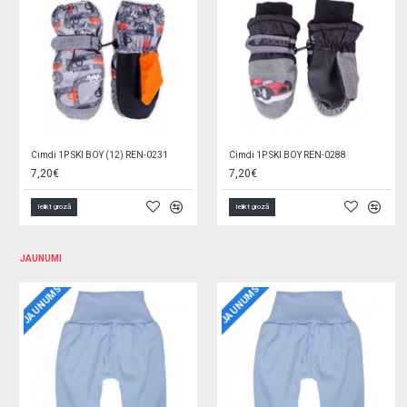
Cimdi 1P SKI BOY REN-0296
Cimdi 1P SKI GIRL (12) REN-0200
7,20€
6,60€
Ielikt grozā
Ielikt grozā
JAUNUMI
JAUNUMS
JAUNUMS