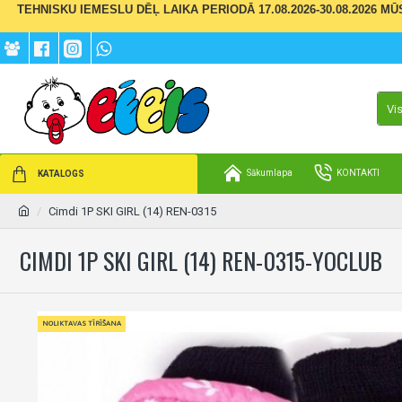
TEHNISKU IEMESLU DĒĻ LAIKA PERIODĀ 17.08.2026-30.08.2026 M
Vi
Sākumlapa
KONTAKTI
KATALOGS
Cimdi 1P SKI GIRL (14) REN-0315
CIMDI 1P SKI GIRL (14) REN-0315-YOCLUB
NOLIKTAVAS TĪRĪŠANA