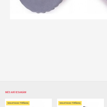
MĒS ARĪ IESAKĀM
NOLIKTAVAS TĪRĪŠANA
NOLIKTAVAS TĪRĪŠANA