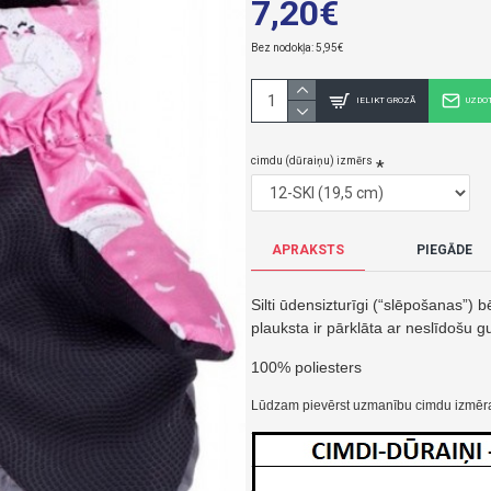
7,20€
Bez nodokļa: 5,95€
IELIKT GROZĀ
UZDO
cimdu (dūraiņu) izmērs
APRAKSTS
PIEGĀDE
Silti ūdensizturīgi (“slēpošanas”) 
plauksta ir pārklāta ar neslīdošu g
100% poliesters
Lūdzam pievērst uzmanību cimdu izmēram,