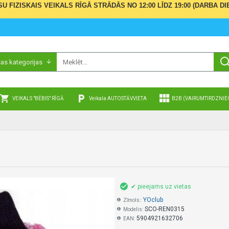
ŪSU FIZISKAIS VEIKALS RĪGĀ STRĀDĀS NO 12:00 LĪDZ 19:00 (DARBA
sas kategorijas
VEIKALS "BĒBIS" RĪGĀ
Veikala AUTOSTĀVVIETA
B2B (VAIRUMTIRDZNIE
✔ pieejams uz vietas
YOclub
Zīmols::
SCO-REN0315
Modelis:
5904921632706
EAN: