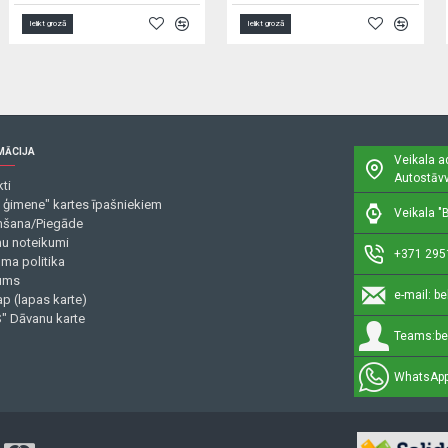
Ielikt grozā
Ielikt grozā
MĀCIJA
Veikala a
Autostāvv
ti
 ģimene" kartes īpašniekiem
Veikala "B
šana/Piegāde
mu noteikumi
+371 295
uma politika
ums
e-mail:
be
p (lapas karte)
" Dāvanu karte
Teams:
be
WhatsApp