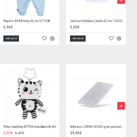
Zīdaiņu cimdiņi-dūraiņi COLOR DINO
Zīdaiņu cimdiņi-dūraiņi BIRDS
1,90€
1,90€
Ielikt grozā
Ielikt grozā
G/v komplekts SWEET SAFARI K-2P135 (sega,spilvens)
Sport Cup with Foldable Spout 400 ml CARS 56/618
23,90€
5,50€