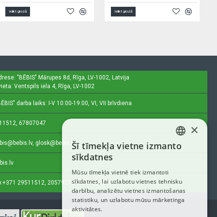
Ielikt grozā
Ielikt grozā
drese: "BĒBIS"
Mārupes 8d, Rīga, LV-1002, Latvija
ieta: Ventspils iela 4, Rīga, LV-1002
ĒBIS" darba laiks: I-V 10:00-19:00, VI, VII brīvdiena
11512, 67807047
×
bis@bebis.lv, glosk@bebis.lv
Šī tīmekļa vietne izmanto
LATVIAN
sīkdatnes
bis.lv
RUSSIAN
Mūsu tīmekļa vietnē tiek izmantoti
sīkdatnes, lai uzlabotu vietnes tehnisku
ENGLISH
:
+371 29511512, 20579272 (tikai ziņojumi)
darbību, analizētu vietnes izmantošanas
statistiku, un uzlabotu mūsu mārketinga
aktivitātes.