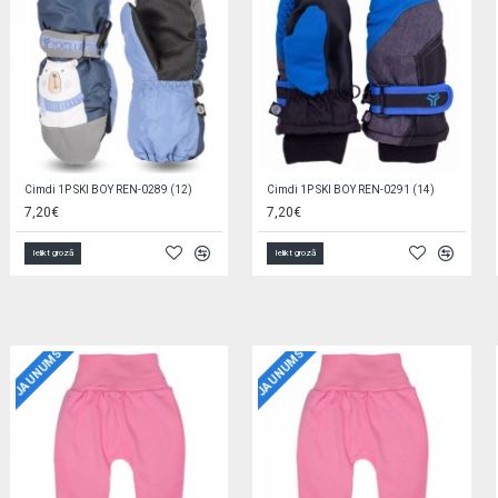
Nopirkt Cimdi 1P SKI GIRL (14) REN-0315-5904921632706-par zemu cenu,ātri,ērti,bez g
Cimdi 1P SKI GIRL (12) REN-0211
Cimdi 1P SKI GIRL (14) REN-0207
6,60€
5,60€
Ielikt grozā
Ielikt grozā
JAUNUMS
JAUNUMS