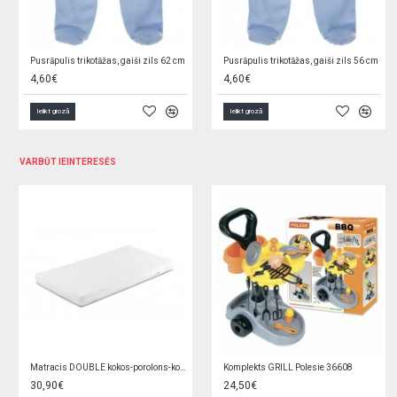
Jaciņa trikotāžas, rozā 62 cm O0YEYROX
Jaciņa trikotāžas, gaiši zila 62 cm F9W2GGPL
5,90€
5,90€
Ielikt grozā
Ielikt grozā
VARBŪT IEINTERESĒS
Zīdaiņu zābaciņi 3-9 mēn. OBO-0178
Jauka pildspalva LAPKA GG73-izpārdošana
6,00€
0,65€
1,30€