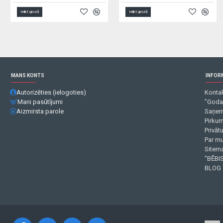
Ielikt grozā
Ielikt grozā
MANS KONTS
INFOR
Autorizēties (ielogoties)
Kontak
Mani pasūtījumi
"Goda
Aizmirsta parole
Saņem
Pirku
Privāt
Par m
Sitema
"BĒBIS
BLOG