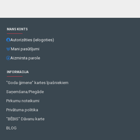
MANS KONTS
Autorizēties (ielogoties)
Mani pasūtījumi
Aizmirsta parole
INFORMĀCIJA
"Goda ģimene" kartes īpašniekiem
Saņemšana/Piegāde
Pirkumu noteikumi
Privātuma politika
"BĒBIS" Dāvanu karte
BLOG