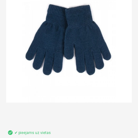
✔ pieejams uz vietas