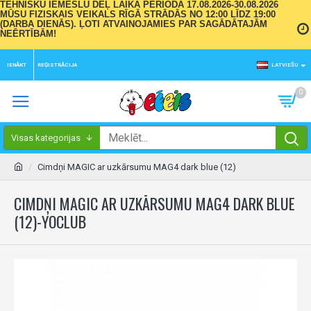
TEHNISKU IEMESLU DĒĻ LAIKA PERIODĀ 17.08.2026-30.08.2026
MŪSU FIZISKAIS VEIKALS RĪGĀ STRĀDĀS NO 12:00 LĪDZ 19:00
(DARBA DIENĀS). ĻOTI ATVAINOJAMIES PAR SAGĀDĀTAJĀM
NEĒRTĪBĀM!
IENĀKT
REĢISTRĀCIJA
LATVIEŠU
0
Visas kategorijas
Cimdņi MAGIC ar uzkārsumu MAG4 dark blue (12)
CIMDŅI MAGIC AR UZKĀRSUMU MAG4 DARK BLUE
(12)-YOCLUB