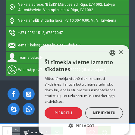
Veikala adrese: "BĒBIS"
Mārupes 8d, Rīga, LV-1002, Latvija
Autostāvvieta: Ventspils iela 4, Rīga, LV-1002
Veikala "BĒBIS" darba laiks: I-V 10:00-19:00, VI, VII brīvdiena
+371 29511512, 67807047
e-mail:
bebis@bebis.lv, glosk@bebis.lv
×
Teams:
bebis.lv
Šī tīmekļa vietne izmanto
LATVIAN
sīkdatnes
WhatsApp:
+371 29511512, 20579272 (tikai ziņojumi)
RUSSIAN
Mūsu tīmekļa vietnē tiek izmantoti
sīkdatnes, lai uzlabotu vietnes tehnisku
ENGLISH
darbību, analizētu vietnes izmantošanas
statistiku, un uzlabotu mūsu mārketinga
aktivitātes.
PIEKRĪTU
NEPIEKRĪTU
PIELĀGOT
Autortiesības © 2023, Bebis.lv, Visas tiesības aizsargātas
IELIKT GROZĀ