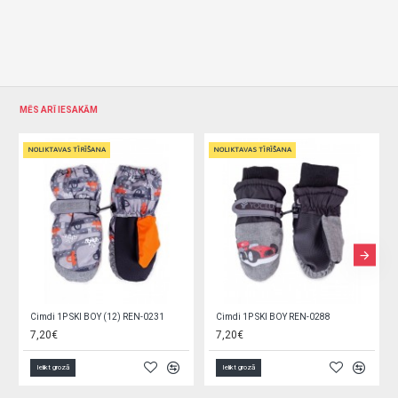
MĒS ARĪ IESAKĀM
ŠANA
NOLIKTAVAS TĪRĪŠANA
NOLIKTAVAS TĪRĪŠANA
 BOY REN-0288
Cimdi 1P SKI BOY REN-0289 (12)
Cimdi 1P SKI BOY RE
7,20€
7,20€
Ielikt grozā
Ielikt grozā