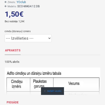
YOclub
Zīmols::
SCO-MAG4.12.DB
Modelis:
1,50€
Bez nodokļa: 1,24€
cimdu (dūraiņu) izmērs
APRAKSTS
100% akrils
PIEGĀDE