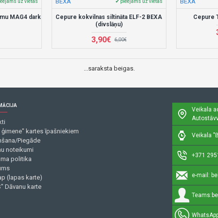
BEXA
BEXA
ieejams uz vietas
✔ pieejams uz vietas
umu MAG4 dark
Cepure kokvilnas siltināta ELF-2 BEXA
Cepure 
(divslāņu)
3,90€
6,00€
...saraksta beigas.
MĀCIJA
Veikala a
Autostāvv
ti
 ģimene" kartes īpašniekiem
Veikala "B
šana/Piegāde
mu noteikumi
+371 295
uma politika
ums
e-mail:
be
p (lapas karte)
" Dāvanu karte
Teams:
be
WhatsApp