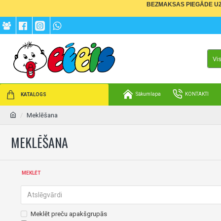
BEZMAKSAS PIEGĀDE UZ 
Vi
Sākumlapa
KONTAKTI
KATALOGS
Meklēšana
MEKLĒŠANA
MEKLĒT
Meklēt preču apakšgrupās