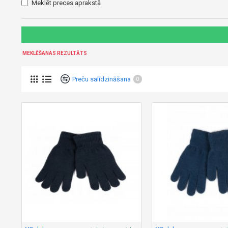
Meklēt preces aprakstā
MEKLĒŠANAS REZULTĀTS
Preču salīdzināšana
0