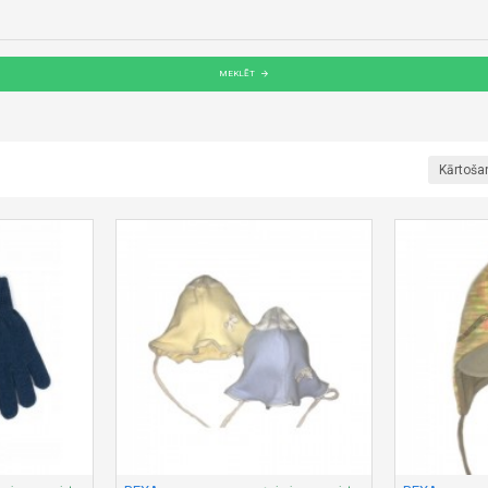
MEKLĒT
Kārtoša