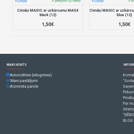
YOclub
YOclub
✔ pieejams uz vietas
✔ p
Cimdņi MAGIC ar uzkārsumu MAG4
Cimdņi MAGIC ar uzkārs
black (12)
blue (12)
1,50€
1,50€
MANS KONTS
INFOR
Autorizēties (ielogoties)
Kontak
Mani pasūtījumi
"Goda
Aizmirsta parole
Saņem
Pirku
Privāt
Par m
Sitema
"BĒBIS
BLOG