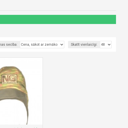
nas secība:
Skatīt vienlaicīgi: