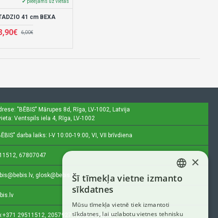
✔ pieejams uz vietas
TADZIO 41 cm BEXA
3,90€
6,00€
drese: "BĒBIS"
Mārupes 8d, Rīga, LV-1002, Latvija
ieta: Ventspils iela 4, Rīga, LV-1002
ĒBIS" darba laiks: I-V 10:00-19:00, VI, VII brīvdiena
11512, 67807047
×
bis@bebis.lv, glosk@bebis.lv
Šī tīmekļa vietne izmanto
LATVIAN
sīkdatnes
bis.lv
RUSSIAN
Mūsu tīmekļa vietnē tiek izmantoti
sīkdatnes, lai uzlabotu vietnes tehnisku
ENGLISH
:
+371 29511512, 20579272 (tikai ziņojumi)