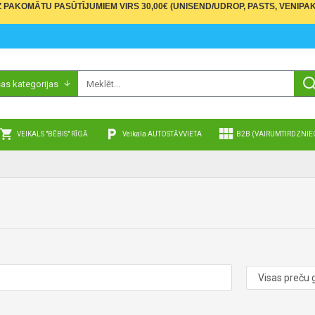
PAKOMĀTU PASŪTĪJUMIEM VIRS 30,00€ (UNISEND/UDROP, PASTS, VENIPAK
sas kategorijas
VEIKALS "BĒBIS" RĪGĀ
Veikala AUTOSTĀVVIETA
B2B (VAIRUMTIRDZNIE