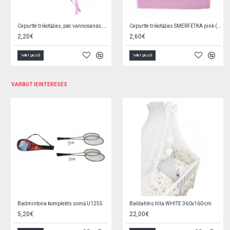
Bodijs rozā, ar volānu 62 cm
Bodijs rozā, ar volānu 56 cm
8,90€
8,90€
Ielikt grozā
Ielikt grozā
VARBŪT IEINTERESĒS
Silikona uzgalis fīderam 12m+ 1543/01
Podiņš muzikālais ECO RABBITS light pink PO-059-104
0,95€
5,90€