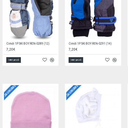
Cimdi 1P SKI GIRL (12) REN-0211
Cimdi 1P SKI GIRL (14) REN-0207
6,60€
5,60€
Ielikt grozā
Ielikt grozā
JAUNUMS
JAUNUMS