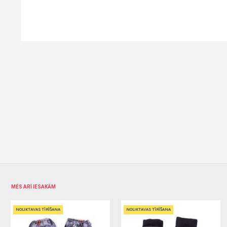
MĒS ARĪ IESAKĀM
NOLIKTAVAS TĪRĪŠANA
NOLIKTAVAS TĪRĪŠANA