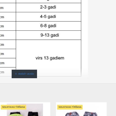
 gaidīšanas.Cenas no vairumtirgotāja.
NOLIKTAVAS TĪRĪŠANA
NOLIKTAVAS TĪRĪŠANA