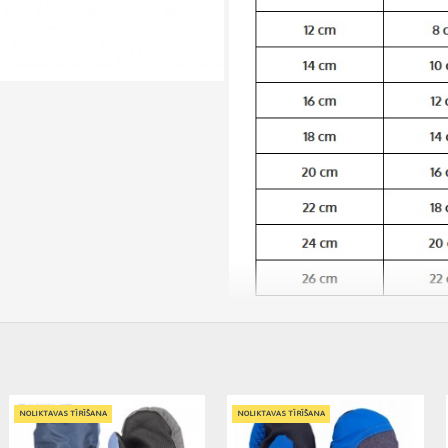
Cimdiņi 5P ar "kapucīti" MITTENS R-127 blue (14)-Yoclub
2,50€ veikalā "BĒBIS" Rīgā vai bebis.lv.Pieejams(-a).
Nopirkt Cimdiņi 5P ar "kapucīti" MITTENS R-127 blue (14)--par zemu cenu,ātri,ērti,bez
NOLIKTAVAS TĪRĪŠANA
NOLIKTAVAS TĪRĪŠANA