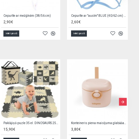
Autiņš marles ZOO SAFARI 70x80 cm
Autiņš marles HEDGEHOG 70x80 cm
1,69€
1,69€
Ielikt grozā
Ielikt grozā
Zirdziņš ar krēpēm ķemmēšanai G8707
Baseins 152x25 cm Bestway 55029 (9874)
3,80€
10,90€