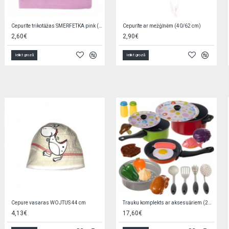
Bodijs BEIGE STARS 62 cm
Autiņš marles BABY ZOO 70x80 cm
7,90€
1,69€
Ielikt grozā
Ielikt grozā
Elektroniskais seifs-krājkase ar PIN 504690
Mini-lellīte 14 cm ZA4173
6,90€
1,50€