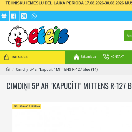
TEHNISKU IEMESLU DĒĻ LAIKA PERIODĀ 17.08.2026-30.08.2026 M
Vi
Sākumlapa
KONTAKTI
KATALOGS
Cimdiņi 5P ar "kapucīti" MITTENS R-127 blue (14)
CIMDIŅI 5P AR "KAPUCĪTI" MITTENS R-127 
NOLIKTAVAS TĪRĪŠANA