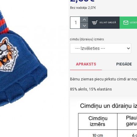
Bez nodokļa: 2,07€
IELIKT GROZĀ
UZDO
cimdu (dūraiņu) izmērs
APRAKSTS
PIEGĀDE
Bērnu ziemas piecu pirkstu cimdi ar n
85% akrils, 15% elastāns