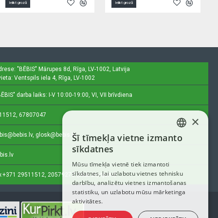
Ielikt grozā
Ielikt grozā
drese: "BĒBIS"
Mārupes 8d, Rīga, LV-1002, Latvija
ieta: Ventspils iela 4, Rīga, LV-1002
ĒBIS" darba laiks: I-V 10:00-19:00, VI, VII brīvdiena
11512, 67807047
×
bis@bebis.lv, glosk@bebis.lv
Šī tīmekļa vietne izmanto
LATVIAN
sīkdatnes
bis.lv
RUSSIAN
Mūsu tīmekļa vietnē tiek izmantoti
sīkdatnes, lai uzlabotu vietnes tehnisku
ENGLISH
:
+371 29511512, 20579272 (tikai ziņojumi)
darbību, analizētu vietnes izmantošanas
statistiku, un uzlabotu mūsu mārketinga
aktivitātes.