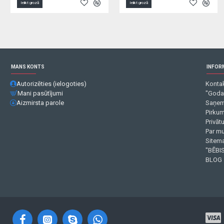
Ielikt grozā
Ielikt grozā
MANS KONTS
INFOR
Autorizēties (ielogoties)
Kontak
Mani pasūtījumi
"Goda
Aizmirsta parole
Saņem
Pirku
Privāt
Par m
Sitema
"BĒBIS
BLOG