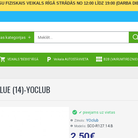
ŪSU FIZISKAIS VEIKALS RĪGĀ STRĀDĀS NO 12:00 LĪDZ 19:00 (DARBA
sas kategorijas
VEIKALS "BĒBIS" RĪGĀ
Veikala AUTOSTĀVVIETA
B2B (VAIRUMTIRDZNIE
BLUE (14)-YOCLUB
✔ pieejams uz vietas
YOclub
Zīmols::
SCO-R127.14.B
Modelis:
2,50€