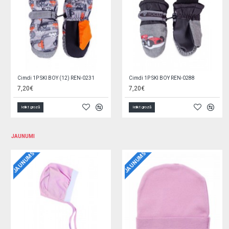
Cimdi 1P SKI BOY REN-0296
Cimdi 1P SKI GIRL (12) REN-0200
7,20€
6,60€
Ielikt grozā
Ielikt grozā
JAUNUMI
JAUNUMS
JAUNUMS