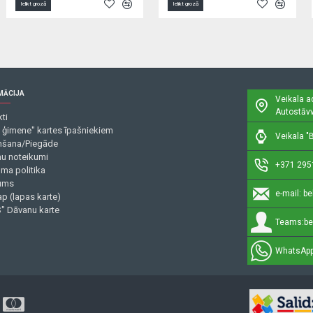
Ielikt grozā
Ielikt grozā
MĀCIJA
Veikala a
Autostāvv
ti
 ģimene" kartes īpašniekiem
Veikala "B
šana/Piegāde
mu noteikumi
+371 295
uma politika
ums
e-mail:
be
p (lapas karte)
" Dāvanu karte
Teams:
be
WhatsApp