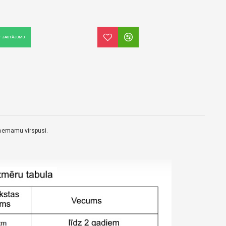
T JAUTĀJUMU
oņemamu virspusi.