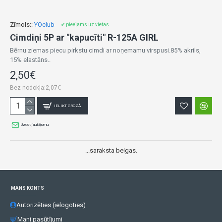
Zīmols::
YOclub
✔ pieejams uz vietas
Cimdiņi 5P ar "kapucīti" R-125A GIRL
Bērnu ziemas piecu pirkstu cimdi ar noņemamu virspusi.85% akrils,
15% elastāns..
2,50€
Bez nodokļa:2,07€
IELIKT GROZĀ
Uzdot jautājumu
...saraksta beigas.
MANS KONTS
Autorizēties (ielogoties)
Mani pasūtījumi