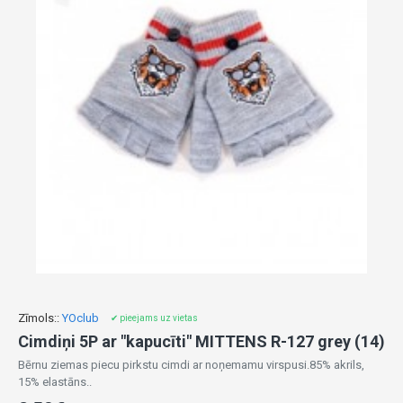
Zīmols::
YOclub
✔ pieejams uz vietas
Cimdiņi 5P ar "kapucīti" MITTENS R-127 grey (14)
Bērnu ziemas piecu pirkstu cimdi ar noņemamu virspusi.85% akrils,
15% elastāns..