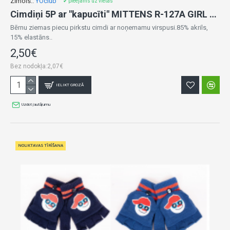
Zīmols::
YOclub
✔ pieejams uz vietas
Cimdiņi 5P ar "kapucīti" MITTENS R-127A GIRL pink (12)
Bērnu ziemas piecu pirkstu cimdi ar noņemamu virspusi.85% akrils,
15% elastāns..
2,50€
Bez nodokļa:2,07€
IELIKT GROZĀ
Uzdot jautājumu
NOLIKTAVAS TĪRĪŠANA