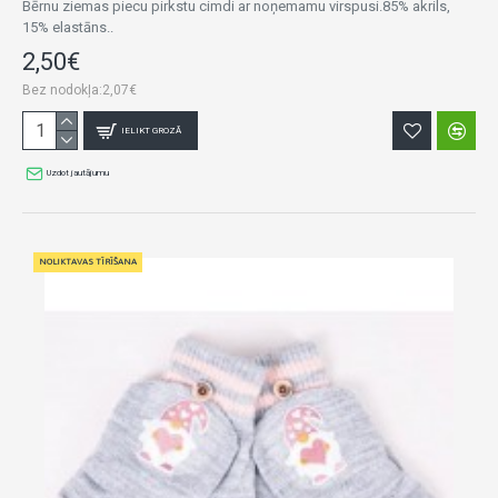
Bērnu ziemas piecu pirkstu cimdi ar noņemamu virspusi.85% akrils,
15% elastāns..
2,50€
Bez nodokļa:2,07€
IELIKT GROZĀ
Uzdot jautājumu
NOLIKTAVAS TĪRĪŠANA