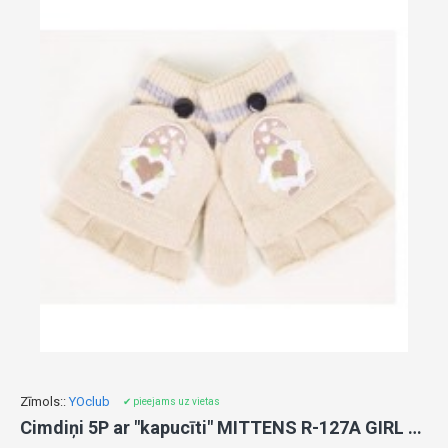
Zīmols::
YOclub
✔ pieejams uz vietas
Cimdiņi 5P ar "kapucīti" MITTENS R-127A GIRL beige (12)