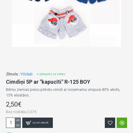
Zīmols::
YOclub
✔ pieejams uz vietas
Cimdiņi 5P ar "kapucīti" R-125 BOY
Bērnu ziemas piecu pirkstu cimdi ar noņemamu virspusi.85% akrils,
15% elastāns..
2,50€
Bez nodokļa:2,07€
IELIKT GROZĀ