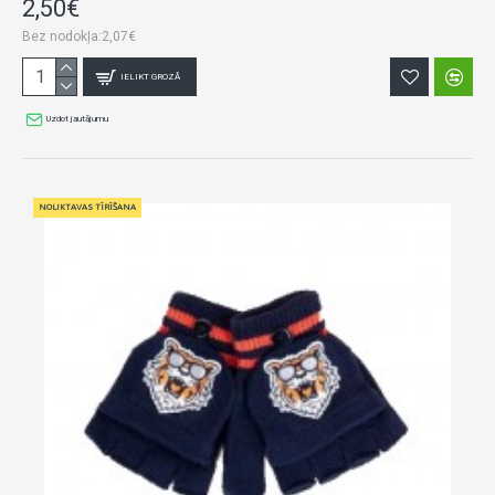
2,50€
Bez nodokļa:2,07€
IELIKT GROZĀ
Uzdot jautājumu
NOLIKTAVAS TĪRĪŠANA