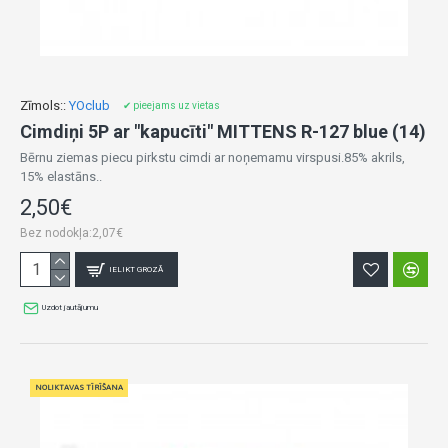
Zīmols::
YOclub
✔ pieejams uz vietas
Cimdiņi 5P ar "kapucīti" MITTENS R-127 blue (14)
Bērnu ziemas piecu pirkstu cimdi ar noņemamu virspusi.85% akrils,
15% elastāns..
2,50€
Bez nodokļa:2,07€
IELIKT GROZĀ
Uzdot jautājumu
NOLIKTAVAS TĪRĪŠANA