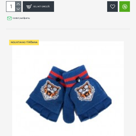
IELIKT GROZĀ
Uzdot jautājumu
NOLIKTAVAS TĪRĪŠANA