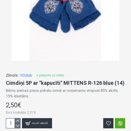
Zīmols::
YOclub
✔ pieejams uz vietas
Cimdiņi 5P ar "kapucīti" MITTENS R-126 blue (14)
Bērnu ziemas piecu pirkstu cimdi ar noņemamu virspusi.85% akrils,
15% elastāns..
2,50€
Bez nodokļa:2,07€
IELIKT GROZĀ