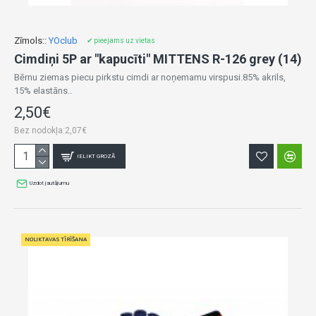
Zīmols::
YOclub
✔ pieejams uz vietas
Cimdiņi 5P ar "kapucīti" MITTENS R-126 grey (14)
Bērnu ziemas piecu pirkstu cimdi ar noņemamu virspusi.85% akrils,
15% elastāns..
2,50€
Bez nodokļa:2,07€
IELIKT GROZĀ
Uzdot jautājumu
NOLIKTAVAS TĪRĪŠANA