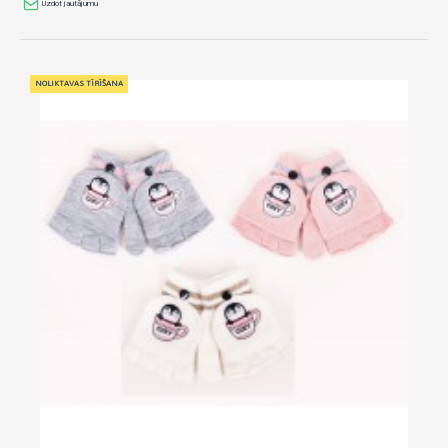
Uzdot jautājumu
NOLIKTAVAS TĪRĪŠANA