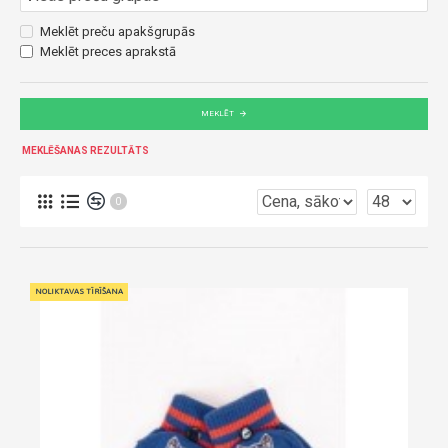
Meklēt preču apakšgrupās
Meklēt preces aprakstā
MEKLĒT
MEKLĒŠANAS REZULTĀTS
0
NOLIKTAVAS TĪRĪŠANA