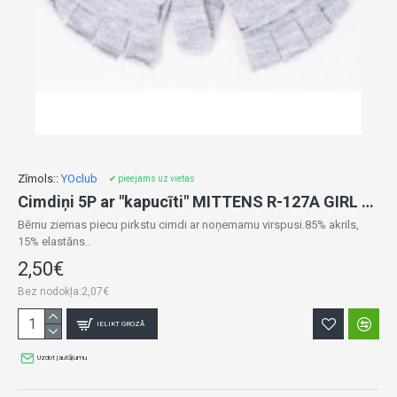
Zīmols::
YOclub
✔ pieejams uz vietas
Cimdiņi 5P ar "kapucīti" MITTENS R-127A GIRL grey (12)
Bērnu ziemas piecu pirkstu cimdi ar noņemamu virspusi.85% akrils,
15% elastāns..
2,50€
Bez nodokļa:2,07€
IELIKT GROZĀ
Uzdot jautājumu