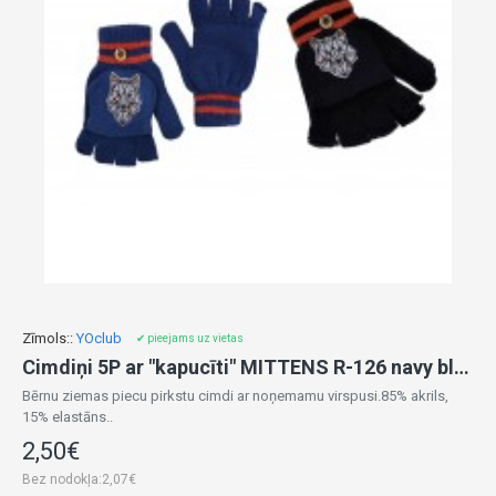
Zīmols::
YOclub
✔ pieejams uz vietas
Cimdiņi 5P ar "kapucīti" MITTENS R-126 navy blue (14)
Bērnu ziemas piecu pirkstu cimdi ar noņemamu virspusi.85% akrils,
15% elastāns..
2,50€
Bez nodokļa:2,07€