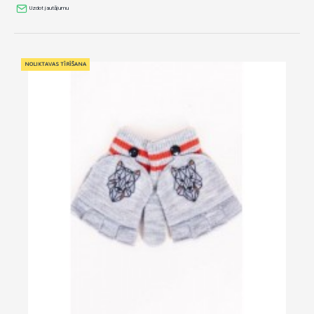
Uzdot jautājumu
NOLIKTAVAS TĪRĪŠANA