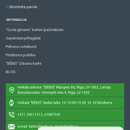
Aizmirsta parole
INFORMĀCIJA
"Goda ģimene" kartes īpašniekiem
Saņemšana/Piegāde
Pirkumu noteikumi
Privātuma politika
"BĒBIS" Dāvanu karte
BLOG
Veikala adrese: "BĒBIS"
Mārupes 8d, Rīga, LV-1002, Latvija
Autostāvvieta: Ventspils iela 4, Rīga, LV-1002
Veikala "BĒBIS" darba laiks: I-V 10:00-19:00, VI, VII brīvdiena
+371 29511512, 67807047
e-mail:
bebis@bebis.lv, glosk@bebis.lv