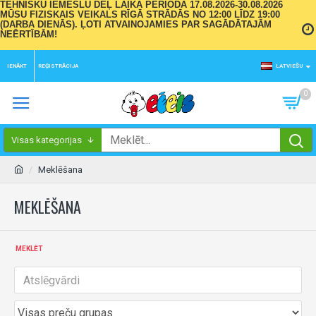
TEHNISKU IEMESLU DĒĻ LAIKA PERIODĀ 17.08.2026-30.08.2026
MŪSU FIZISKAIS VEIKALS RĪGĀ STRĀDĀS NO 12:00 LĪDZ 19:00
(DARBA DIENĀS). ĻOTI ATVAINOJAMIES PAR SAGĀDĀTAJĀM
NEĒRTĪBĀM!
IENĀKT
REĢISTRĀCIJA
LATVIEŠU
0
Visas kategorijas
Meklēšana
MEKLĒŠANA
MEKLĒT