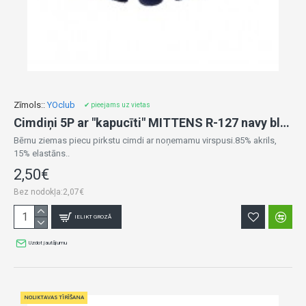
Zīmols::
YOclub
✔ pieejams uz vietas
Cimdiņi 5P ar "kapucīti" MITTENS R-127 navy blue (14)
Bērnu ziemas piecu pirkstu cimdi ar noņemamu virspusi.85% akrils,
15% elastāns..
2,50€
Bez nodokļa:2,07€
IELIKT GROZĀ
Uzdot jautājumu
NOLIKTAVAS TĪRĪŠANA