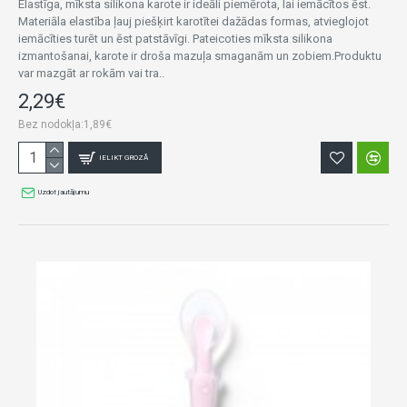
Elastīga, mīksta silikona karote ir ideāli piemērota, lai iemācītos ēst.
Materiāla elastība ļauj piešķirt karotītei dažādas formas, atvieglojot
iemācīties turēt un ēst patstāvīgi. Pateicoties mīksta silikona
izmantošanai, karote ir droša mazuļa smaganām un zobiem.Produktu
var mazgāt ar rokām vai tra..
2,29€
Bez nodokļa:1,89€
IELIKT GROZĀ
Uzdot jautājumu