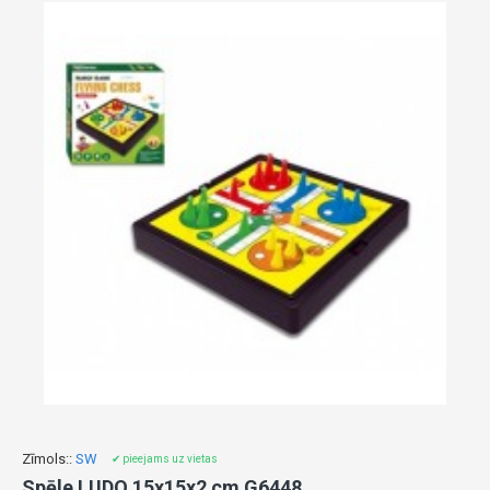
Zīmols::
SW
✔ pieejams uz vietas
Spēle LUDO 15x15x2 cm G6448