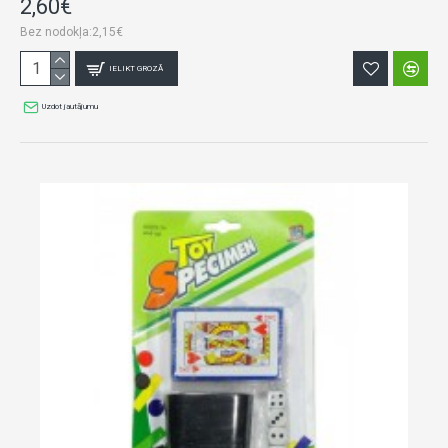
2,60€
Bez nodokļa:2,15€
IELIKT GROZĀ
Uzdot jautājumu