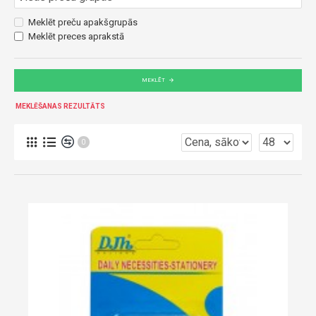
Meklēt preču apakšgrupās
Meklēt preces aprakstā
MEKLĒT
MEKLĒŠANAS REZULTĀTS
0