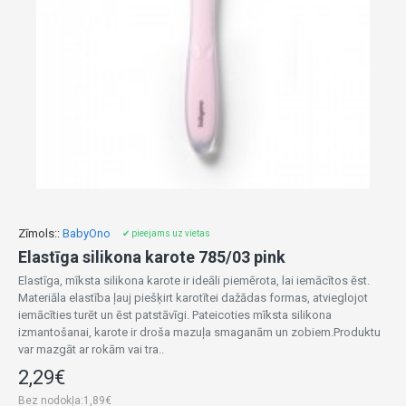
Zīmols::
BabyOno
✔ pieejams uz vietas
Elastīga silikona karote 785/03 pink
Elastīga, mīksta silikona karote ir ideāli piemērota, lai iemācītos ēst.
Materiāla elastība ļauj piešķirt karotītei dažādas formas, atvieglojot
iemācīties turēt un ēst patstāvīgi. Pateicoties mīksta silikona
izmantošanai, karote ir droša mazuļa smaganām un zobiem.Produktu
var mazgāt ar rokām vai tra..
2,29€
Bez nodokļa:1,89€