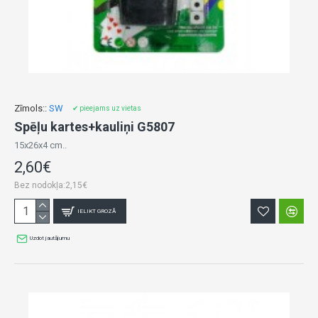
Zīmols::
SW
✔ pieejams uz vietas
Spēļu kartes+kauliņi G5807
15x26x4 cm..
2,60€
Bez nodokļa:2,15€
IELIKT GROZĀ
Uzdot jautājumu