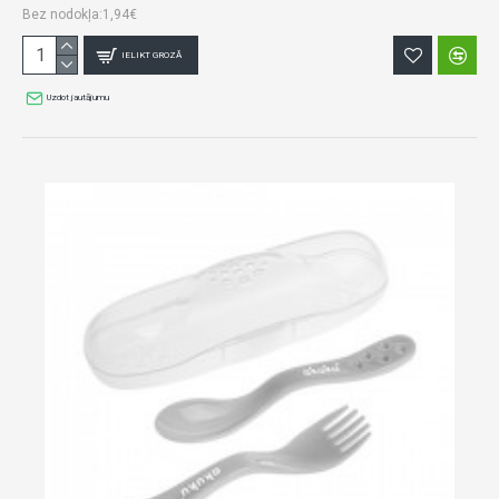
Bez nodokļa:1,94€
IELIKT GROZĀ
Uzdot jautājumu