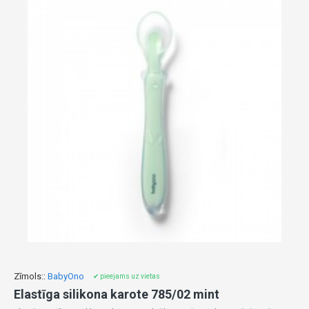
Zīmols::
BabyOno
✔ pieejams uz vietas
Elastīga silikona karote 785/02 mint