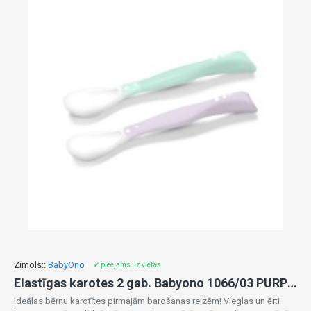
Zīmols::
BabyOno
✔ pieejams uz vietas
Elastīgas karotes 2 gab. Babyono 1066/03 PURPLE
Ideālas bērnu karotītes pirmajām barošanas reizēm! Vieglas un ērti