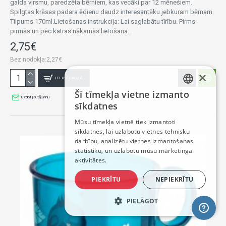
galda virsmu, paredzēta bērniem, kas vecāki par 12 mēnešiem.
Spilgtas krāsas padara ēdienu daudz interesantāku jebkuram bērnam.
Tilpums 170ml.Lietošanas instrukcija: Lai saglabātu tīrību. Pirms
pirmās un pēc katras nākamās lietošana..
2,75€
Bez nodokļa:2,27€
×
IELIKT GROZĀ
Šī tīmekļa vietne izmanto
LATVIAN
Uzdot jautājumu
sīkdatnes
RUSSIAN
Mūsu tīmekļa vietnē tiek izmantoti
sīkdatnes, lai uzlabotu vietnes tehnisku
ENGLISH
darbību, analizētu vietnes izmantošanas
statistiku, un uzlabotu mūsu mārketinga
aktivitātes.
PIEKRĪTU
NEPIEKRĪTU
PIELĀGOT