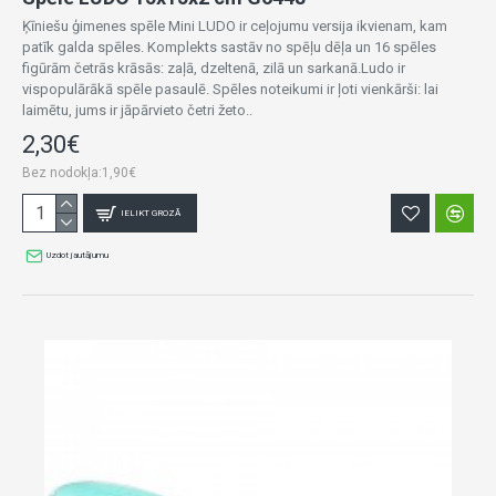
Ķīniešu ģimenes spēle Mini LUDO ir ceļojumu versija ikvienam, kam
patīk galda spēles. Komplekts sastāv no spēļu dēļa un 16 spēles
figūrām četrās krāsās: zaļā, dzeltenā, zilā un sarkanā.Ludo ir
vispopulārākā spēle pasaulē. Spēles noteikumi ir ļoti vienkārši: lai
laimētu, jums ir jāpārvieto četri žeto..
2,30€
Bez nodokļa:1,90€
IELIKT GROZĀ
Uzdot jautājumu