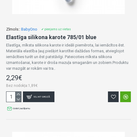
Zīmols::
BabyOno
✔ pieejams uz vietas
Elastīga silikona karote 785/01 blue
Elastīga, mīksta silikona karote ir ideāli piemērota, lai iemācītos ēst.
Materiāla elastība ļauj piešķirt karotītei dažādas formas, atvieglojot
iemācīties turēt un ēst patstāvīgi. Pateicoties mīksta silikona
izmantošanai, karote ir droša mazuļa smaganām un zobiem.Produktu
var mazgāt ar rokām vai tra..
2,29€
Bez nodokļa:1,89€
IELIKT GROZĀ
Uzdot jautājumu