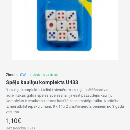
Zīmols::
SW
✔ pieejams uz vietas
Spēļu kauliņu komplekts U433
9 kauliņu komplekts. Lieliski piemērots kauliņu spēlēšanai vai
iecienītākās galda spēles spēlēšanai, ja esat pazaudējis kauliņu.
Komplekts ir iepakots kartona kastītē ar caurspīdīgu vāku. Norādītie
izmēri atbilst iepakojumam: 9 x 14 x 2 cm.Piemērots bērniem no 3 gadu
vecuma...
1,10€
Bez nodokļa:0,91€