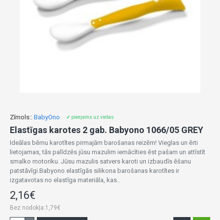
Zīmols::
BabyOno
✔ pieejams uz vietas
Elastīgas karotes 2 gab. Babyono 1066/05 GREY
Ideālas bērnu karotītes pirmajām barošanas reizēm! Vieglas un ērti
lietojamas, tās palīdzēs jūsu mazulim iemācīties ēst pašam un attīstīt
smalko motoriku. Jūsu mazulis satvers karoti un izbaudīs ēšanu
patstāvīgi.Babyono elastīgās silikona barošanas karotītes ir
izgatavotas no elastīga materiāla, kas..
2,16€
Bez nodokļa:1,79€