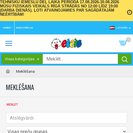
TEHNISKU IEMESLU DĒĻ LAIKA PERIODĀ 17.08.2026-30.08.2026
MŪSU FIZISKAIS VEIKALS RĪGĀ STRĀDĀS NO 12:00 LĪDZ 19:00
(DARBA DIENĀS). ĻOTI ATVAINOJAMIES PAR SAGĀDĀTAJĀM
NEĒRTĪBĀM!
IENĀKT
REĢISTRĀCIJA
LATVIEŠU
0
Visas kategorijas
Meklēšana
MEKLĒŠANA
MEKLĒT