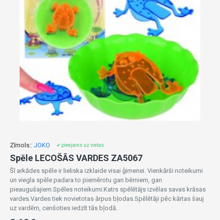
Zīmols::
JOKO
✔ pieejams uz vietas
Spēle LECOŠĀS VARDES ZA5067
Šī arkādes spēle ir lieliska izklaide visai ģimenei. Vienkārši noteikumi
un viegla spēle padara to piemērotu gan bērniem, gan
pieaugušajiem.Spēles noteikumi:Katrs spēlētājs izvēlas savas krāsas
vardes.Vardes tiek novietotas ārpus bļodas.Spēlētāji pēc kārtas šauj
uz vardēm, cenšoties iedzīt tās bļodā..