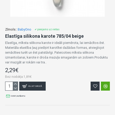
Zīmols::
BabyOno
✔ pieejams uz vietas
Elastīga silikona karote 785/04 beige
Elastīga, mīksta silikona karote ir ideāli piemērota, lai iemācītos ēst.
Materiāla elastība ļauj piešķirt karotītei dažādas formas, atvieglojot
iemācīties turēt un ēst patstāvīgi. Pateicoties mīksta silikona
izmantošanai, karote ir droša mazuļa smaganām un zobiem.Produktu
var mazgāt ar rokām vai tra..
2,29€
Bez nodokļa:1,89€
IELIKT GROZĀ
Uzdot jautājumu