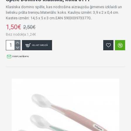
Klasiska domino spēle, kas nodrošina aizraujošu ģimenes izklaidi un
lielisku prāta treniņu.Materiāls: koks. Kauliņu izmēri: 3,9 x 2 x 0,4 cm.
Kastes izmēri: 14,5 x 5 x 3 cm.EAN 5903039733770..
1,50€
2,50€
Bez nodokļa:1,24€
IELIKT GROZĀ
Uzdot jautājumu