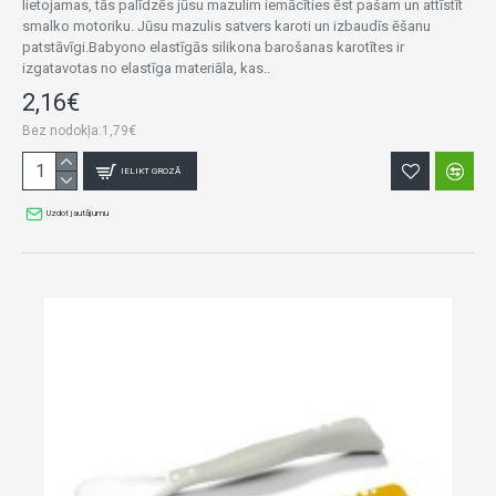
lietojamas, tās palīdzēs jūsu mazulim iemācīties ēst pašam un attīstīt
smalko motoriku. Jūsu mazulis satvers karoti un izbaudīs ēšanu
patstāvīgi.Babyono elastīgās silikona barošanas karotītes ir
izgatavotas no elastīga materiāla, kas..
2,16€
Bez nodokļa:1,79€
IELIKT GROZĀ
Uzdot jautājumu