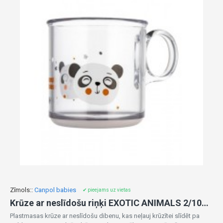
Zīmols::
Canpol babies
✔ pieejams uz vietas
Krūze ar neslīdošu riņķi EXOTIC ANIMALS 2/100 transparent
Plastmasas krūze ar neslīdošu dibenu, kas neļauj krūzītei slīdēt pa