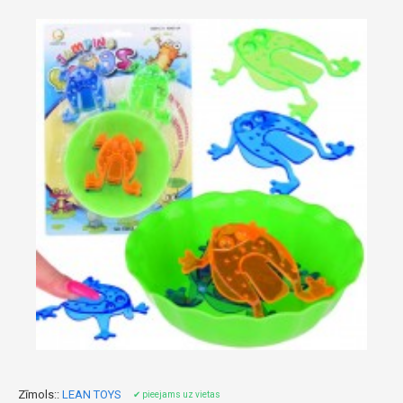
Zīmols::
LEAN TOYS
✔ pieejams uz vietas