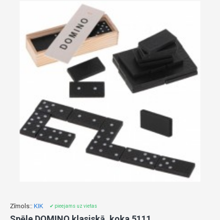
Zīmols::
KIK
✔ pieejams uz vietas
Spēle DOMINO klasiskā, koka 5111