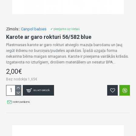
Zīmols::
Canpol babies
✔ pieejams uz vietas
Karote ar garo rokturi 56/582 blue
Plastmasas karote ar garo rokturi atvieglo mazuļa barošanu un ļauj
iegūt ēdienu no burciņas/pudeles apakšas. Īpašā uzgaļa forma
nekairina bērna maigas smaganas. Karote ir pieejama vairākās krāsās.
Izgatavota no izturīgiem, drošiem materiāliem un nesatur BPA...
2,00€
Bez nodokļa:1,65€
IELIKT GROZĀ
Uzdot jautājumu