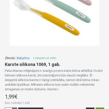
Zīmols::
BabyOno
✔ pieejams uz vietas
Karote silikona 1069, 1 gab.
Paša ēšanas mēģinājumi ir svarīgs posms katra bērna attīstībā. Dodot
bērnam silikona karoti, šis izaicinājums būs daudz vieglāks. Šī
elegantā silikona karote ir rūpīgi izstrādāta, ņemot vērā bērna rokas
unikālās īpašības. Mīkstais silikons bez asām malām nekairinās
smaganas un mutes dobumu. Karote i..
1,99€
Bez nodokļa:1,64€