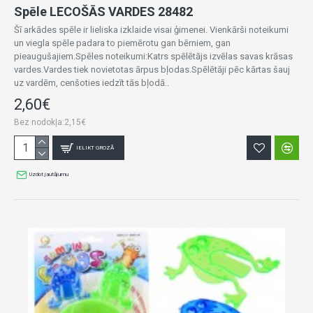
Spēle LECOŠĀS VARDES 28482
Šī arkādes spēle ir lieliska izklaide visai ģimenei. Vienkārši noteikumi
un viegla spēle padara to piemērotu gan bērniem, gan
pieaugušajiem.Spēles noteikumi:Katrs spēlētājs izvēlas savas krāsas
vardes.Vardes tiek novietotas ārpus bļodas.Spēlētāji pēc kārtas šauj
uz vardēm, cenšoties iedzīt tās bļodā..
2,60€
Bez nodokļa:2,15€
IELIKT GROZĀ
Uzdot jautājumu