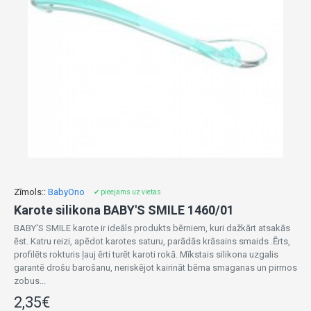
Zīmols::
BabyOno
✔ pieejams uz vietas
Karote silikona BABY'S SMILE 1460/01
BABY'S SMILE karote ir ideāls produkts bērniem, kuri dažkārt atsakās
ēst. Katru reizi, apēdot karotes saturu, parādās krāsains smaids .Ērts,
profilēts rokturis ļauj ērti turēt karoti rokā. Mīkstais silikona uzgalis
garantē drošu barošanu, neriskējot kairināt bērna smaganas un pirmos
zobus...
2,35€