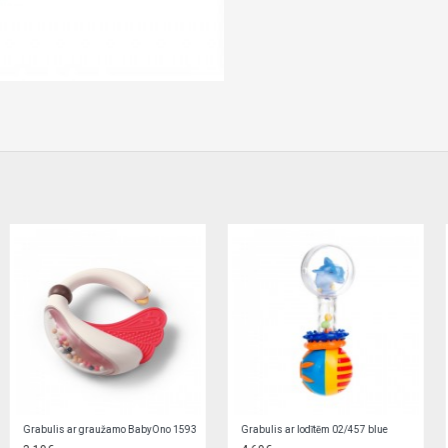
Grabulis ar lodītēm 02/457 red
Grabulis ar zobgrauzni LĀCIS 56/139 blue