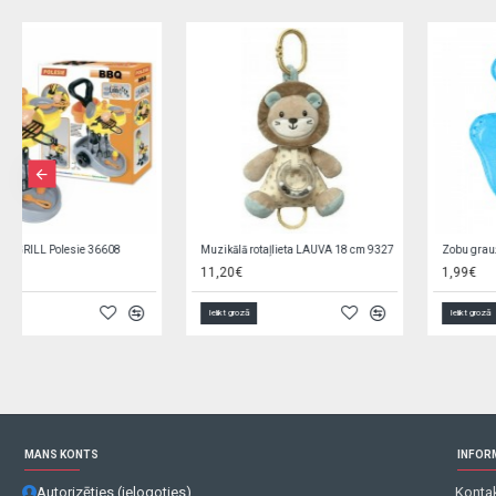
Zīdaiņu zābaciņi 3-9 mēn. OBO-0178
Jauka pildspalva LAPKA GG73-izpārdošana
6,00€
0,65€
1,30€
Ielikt grozā
Ielikt grozā
MANS KONTS
INFOR
Autorizēties (ielogoties)
Kontak