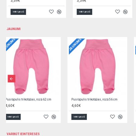
3,19€
4,69€
Ielikt grozā
Ielikt grozā
JAUNUMI
JAUNUMS
JAUNUMS
Jaciņa trikotāžas, rozā 62 cm O0YEYROX
Jaciņa trikotāžas, gaiši zila 62 cm F9W2GGPL
5,90€
5,90€
Ielikt grozā
Ielikt grozā
VARBŪT IEINTERESĒS