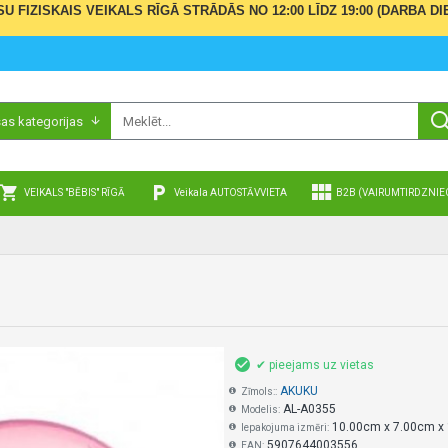
ŪSU FIZISKAIS VEIKALS RĪGĀ STRĀDĀS NO 12:00 LĪDZ 19:00 (DARBA
sas kategorijas
VEIKALS "BĒBIS" RĪGĀ
Veikala AUTOSTĀVVIETA
B2B (VAIRUMTIRDZNIE
✔ pieejams uz vietas
AKUKU
Zīmols::
AL-A0355
Modelis:
10.00cm x 7.00cm x
Iepakojuma izmēri:
5907644003556
EAN: