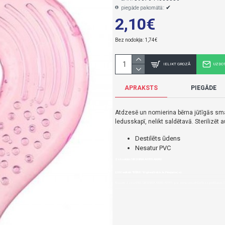
✔
piegāde pakomātā::
2,10€
Bez nodokļa: 1,74€
IELIKT GROZĀ
UZDO
APRAKSTS
PIEGĀDE
Atdzesē un nomierina bērna jūtīgās sma
ledusskapī, nelikt saldētavā. Sterilizēt 
Destilēts ūdens
Nesatur PVC
Zobu riņķis SIRSNIŅA A0355-AKUKU
2,10€ veikalā "BĒBIS" Rīgā vai bebis.lv.Pieejams(-a).
Nopirkt Zobu riņķis SIRSNIŅA AKUKU A0355--par zemu cenu,ātri,ērti,bez gaidīšanas.C