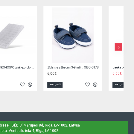
G/v komplekts SWEET SAFARI K-2P135 (sega,spilvens)
Sport Cup with Foldable Spout 400 ml CARS 56/618
23,90€
5,50€
Ielikt grozā
Ielikt grozā
drese: "BĒBIS"
Mārupes 8d, Rīga, LV-1002, Latvija
ieta: Ventspils iela 4, Rīga, LV-1002