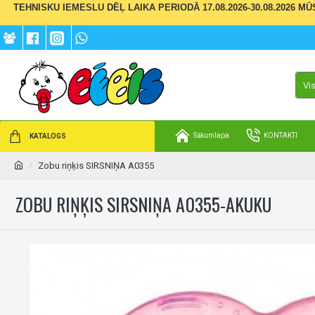
TEHNISKU IEMESLU DĒĻ LAIKA PERIODĀ 17.08.2026-30.08.2026 M
Vi
Sākumlapa
KONTAKTI
KATALOGS
Zobu riņķis SIRSNIŅA A0355
ZOBU RIŅĶIS SIRSNIŅA A0355-AKUKU