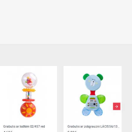
Grabulis ar zobgrauzni LĀCIS 56/139 green
Grabulis ar zobgrauzni LĀCIS 56/139 pink