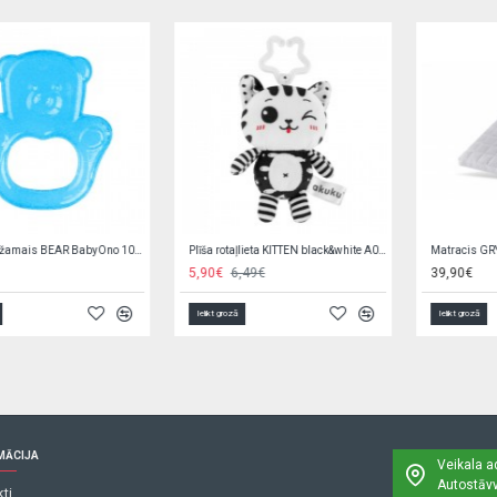
Rompers SUMMER 20001 blue
Zeķubikses baltas RAB-0002 (80-122 cm)
2,90€
6,20€
3,90€
Ielikt grozā
Ielikt grozā
MĀCIJA
Veikala a
Autostāvv
ti