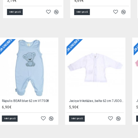
4,69€
3,89€
Ielikt grozā
Ielikt grozā
JAUNUMS
JAUNUMS
Jaciņa trikotāžas, rozā 56 cm EZ0QV4W2
Zīdaiņu cimdiņi-dūraiņi STARS
5,90€
1,90€
Ielikt grozā
Ielikt grozā