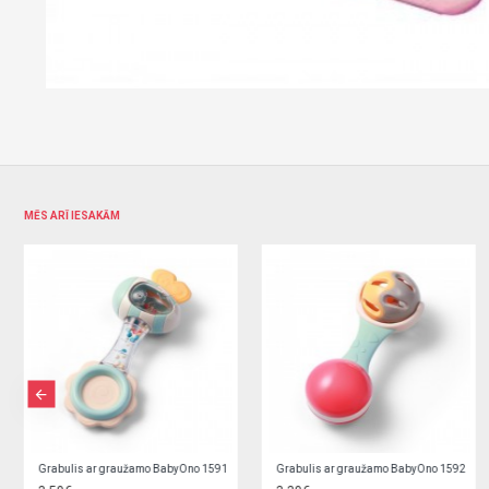
MĒS ARĪ IESAKĀM
Grabulis ar graužamo BabyOno 1593
Grabulis ar lodītēm 02/457 blue