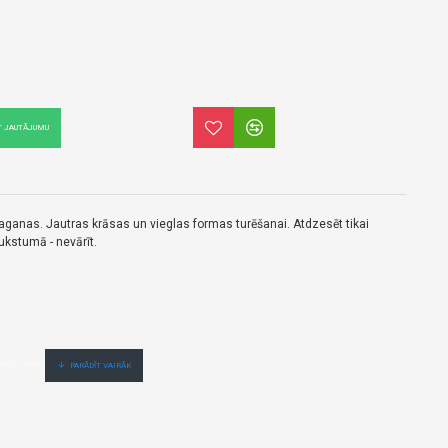
T JAUTĀJUMU
ganas. Jautras krāsas un vieglas formas turēšanai. Atdzesēt tikai
aukstumā - nevārīt.
enas no vairumtirgotāja.