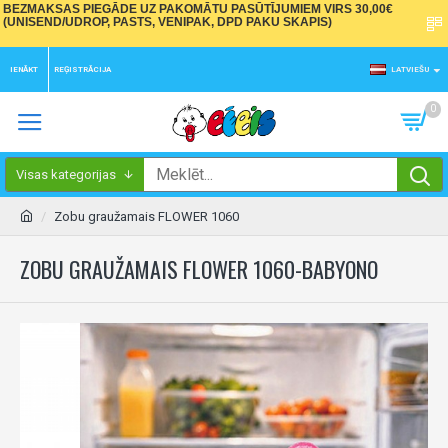
BEZMAKSAS PIEGĀDE UZ PAKOMĀTU PASŪTĪJUMIEM VIRS 30,00€
(UNISEND/UDROP, PASTS, VENIPAK, DPD PAKU SKAPIS)
IENĀKT
REĢISTRĀCIJA
LATVIEŠU
0
Visas kategorijas
Zobu graužamais FLOWER 1060
ZOBU GRAUŽAMAIS FLOWER 1060-BABYONO