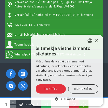
Veikala adrese: "BĒBIS"
Mārupes 8d, Rīga, LV-1002, Latvija
Autostāvvieta: Ventspils iela 4, Rīga, LV-1002
Veikala "BĒBIS" darba laiks: I-V 10:00-19:00, VI, VII brīvdiena
+371 29511512, 67807047
e-mail:
bebis@bebis.lv, glosk@bebis.lv
×
Teams:
bebis.lv
Šī tīmekļa vietne izmanto
LATVIAN
sīkdatnes
WhatsApp:
+371 29511512, 20579272 (tikai ziņojumi)
RUSSIAN
Mūsu tīmekļa vietnē tiek izmantoti
sīkdatnes, lai uzlabotu vietnes tehnisku
ENGLISH
darbību, analizētu vietnes izmantošanas
statistiku, un uzlabotu mūsu mārketinga
aktivitātes.
PIEKRĪTU
NEPIEKRĪTU
PIELĀGOT
Autortiesības © 2023, Bebis.lv, Visas tiesības aizsargātas
IELIKT GROZĀ