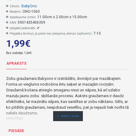
BabyOno
Zīmols::
ONO-1060
Modelis:
11.00cm x 2.00cm x 15.00cm
Iepakojuma izmēri:
5901435406359
EAN:
✔
piegāde pakomātā::
7-10
Piegādes termiņš, ja prece nav pieejama, dienas (aptuveni)::
1,99€
Bez nodokļa: 1,64€
APRAKSTS
Zobu graužamais Babyono ir izstrādāts, domājot par mazākajiem.
Forma un vieglums nodrošina ērtu saķeri ar mazajām rociņām.
Graužamā košana atvieglo smaganu niezi un sāpes, kā arī uzlabo
mazuļu jaunu zobu sķilšanās procesu. Auksts graužamais ir daudz
efektīvāks, lai mazinātu sāpes, kas saistītas ar zobu nākšanu. Gēls, ar
ko pildīds graužamais, neapdraud veselību, pat ja nejauši tiek norīts tā
neliels daudzums.
EFEKTĪVS:
* biezs gēls pēc atdzesēšanas ledusskapī ilgāk uztur temperatūru un
efektīvāk mazina smaganu sāpes
PIEGĀDE