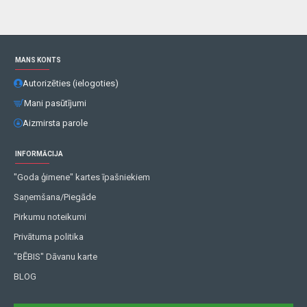
MANS KONTS
Autorizēties (ielogoties)
Mani pasūtījumi
Aizmirsta parole
INFORMĀCIJA
"Goda ģimene" kartes īpašniekiem
Saņemšana/Piegāde
Pirkumu noteikumi
Privātuma politika
"BĒBIS" Dāvanu karte
BLOG