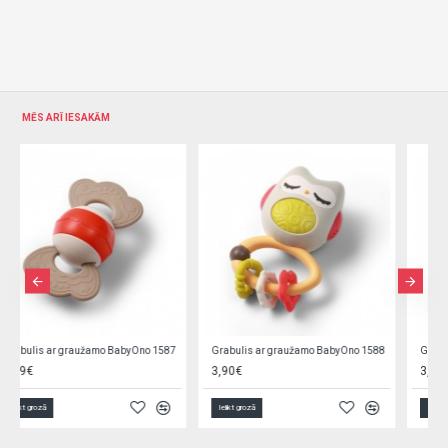
MĒS ARĪ IESAKĀM
Grabulis ar graužamo BabyOno 1588
Grabulis ar graužamo BabyOno 1589
3,90€
3,19€
Ielikt grozā
Ielikt grozā