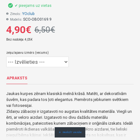
✔ pieejams uz vietas
YOclub
Zīmols::
SCO-OBO0169.9
Modelis:
4,90€
6,50€
Bez nodokļa: 4,05€
zeķu/apavu izmērs (vecums)
APRAKSTS
Jaukas kurpes zēnam klasiskā melnā krāsā. Matēti, ar dekoratīvām
šuvēm, kas padara tos ļoti elegantus. Piemērots jebkuriem svētkiem
vai fotosesijai.
Zīdaiņu zābaciņi ir izgatavoti no augstas kvalitātes materiāla. Viegli un
ērti, ar velcro aizdari. Izgatavoti no divu dažādu materiālu
kombinācijas, pateicoties kuriem zābaciņiem ir oriģināls izskats. Ideāli
piemēroti ikdienas valkāšanai. Pateicoties velcro aizdarei, tie lieliski
pieguļ bērna kājiņai. Iekšējā odere ir izgatavota no kokvilnas, kas ir