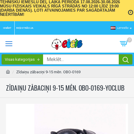
TEHNISKU IEMESLU DĒĻ LAIKA PERIODĀ 17.08.2026-30.08.2026
MŪSU FIZISKAIS VEIKALS RĪGĀ STRĀDĀS NO 12:00 LĪDZ 19:00
(DARBA DIENĀS). ĻOTI ATVAINOJAMIES PAR SAGĀDĀTAJĀM
NEĒRTĪBĀM!
IENĀKT
REĢISTRĀCIJA
LATVIEŠU
0
Visas kategorijas
Zīdaiņu zābaciņi 9-15 mēn. OBO-0169
ZĪDAIŅU ZĀBACIŅI 9-15 MĒN. OBO-0169-YOCLUB