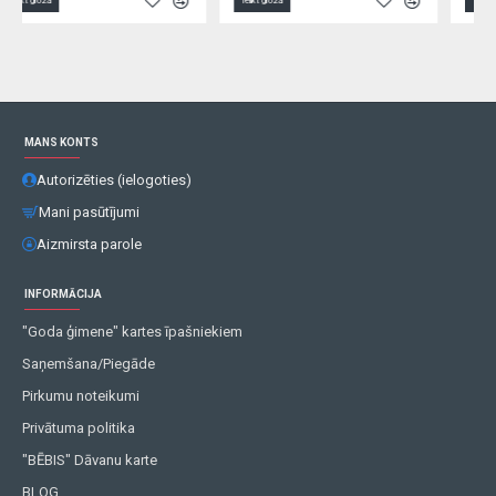
Ielikt grozā
Ielikt grozā
MANS KONTS
Autorizēties (ielogoties)
Mani pasūtījumi
Aizmirsta parole
INFORMĀCIJA
"Goda ģimene" kartes īpašniekiem
Saņemšana/Piegāde
Pirkumu noteikumi
Privātuma politika
"BĒBIS" Dāvanu karte
BLOG