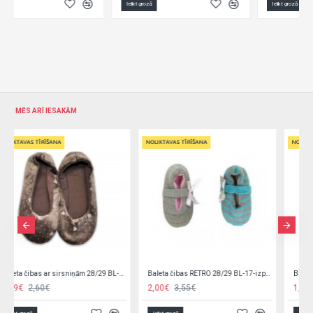
Ielikt grozā
Ielikt grozā
MĒS ARĪ IESAKĀM
NOLIKTAVAS TĪRĪŠANA
NOLIKTAVAS TĪRĪŠANA
NOLIKTAVAS TĪRĪŠANA
NOLIKTAVAS TĪRĪŠANA
Baleta čibas RETRO 28/29 BL-17-izpārdošana
Baleta čibas SAFARI 28/29 BL-21-izpārdošana
2,00€
3,55€
1,59€
3,30€