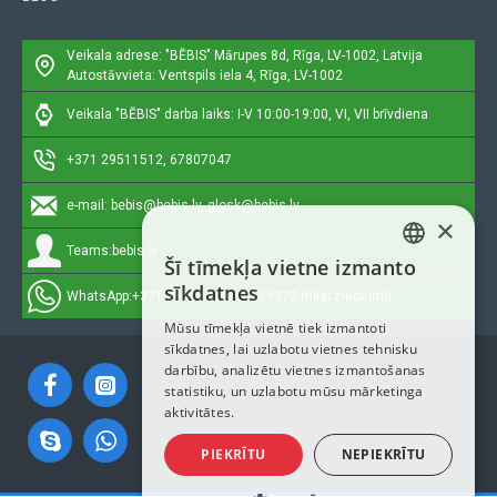
Veikala adrese: "BĒBIS"
Mārupes 8d, Rīga, LV-1002, Latvija
Autostāvvieta: Ventspils iela 4, Rīga, LV-1002
Veikala "BĒBIS" darba laiks: I-V 10:00-19:00, VI, VII brīvdiena
+371 29511512, 67807047
e-mail:
bebis@bebis.lv, glosk@bebis.lv
×
Teams:
bebis.lv
Šī tīmekļa vietne izmanto
LATVIAN
sīkdatnes
WhatsApp:
+371 29511512, 20579272 (tikai ziņojumi)
RUSSIAN
Mūsu tīmekļa vietnē tiek izmantoti
sīkdatnes, lai uzlabotu vietnes tehnisku
ENGLISH
darbību, analizētu vietnes izmantošanas
statistiku, un uzlabotu mūsu mārketinga
aktivitātes.
PIEKRĪTU
NEPIEKRĪTU