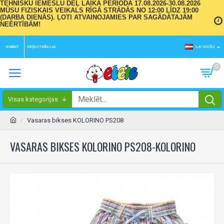
TEHNISKU IEMESLU DĒĻ LAIKA PERIODĀ 17.08.2026-30.08.2026
MŪSU FIZISKAIS VEIKALS RĪGĀ STRĀDĀS NO 12:00 LĪDZ 19:00
(DARBA DIENĀS). ĻOTI ATVAINOJAMIES PAR SAGĀDĀTAJĀM
NEĒRTĪBĀM!
IENĀKT
REĢISTRĀCIJA
LATVIEŠU
0
Visas kategorijas
Vasaras bikses KOLORINO PS208
VASARAS BIKSES KOLORINO PS208-KOLORINO