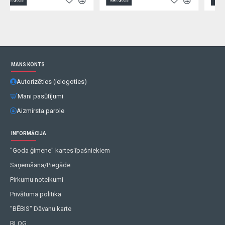
Ielikt grozā
Ielikt grozā
MANS KONTS
Autorizēties (ielogoties)
Mani pasūtījumi
Aizmirsta parole
INFORMĀCIJA
"Goda ģimene" kartes īpašniekiem
Saņemšana/Piegāde
Pirkumu noteikumi
Privātuma politika
"BĒBIS" Dāvanu karte
BLOG