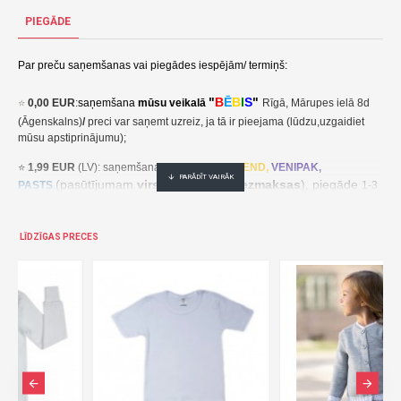
PIEGĀDE
Par preču saņemšanas vai piegādes iespējām/ termiņš:
"
B
Ē
B
I
S
"
⭐
0,00 EUR
:
saņemšana
mūsu veikalā
Rīgā, Mārupes ielā 8d
(Āgenskalns)
/
preci var saņemt uzreiz, ja tā ir pieejama (lūdzu,uzgaidiet
mūsu apstiprinājumu);
⭐
1,99 EUR
(LV): saņemšana pakomātā
UNI
SEND,
VENIPAK,
(pasūtījumam
virs 30,00 EUR- bezmaksas
), piegāde
PASTS
1-3
darba dienu laikā;
⭐
2,49 EUR
(LT, EE): saņemšana pakomātā
UNI
SEND,
Udrop
,
LĪDZĪGAS PRECES
, piegāde
LPExpress
2-5 darba dienu laikā;
EE:
2,49 EUR kättesaamine pakiautomaadis UNISEND, Udrop,
kohaletoimetamine 2-5 tööpäeva jooksul;
LT: 2,49 EUR gavimas siuntų automate UNISEND, Udrop, LPExpress,
pristatymas per 2–5 darbo dienas;
(pasūtījumam
virs
⭐ 3
,50 EUR
(LV): saņemšana
DPD
Paku Skapis
30,00 EUR- bezmaksas
), piegāde
1-3 darba dienu laikā;