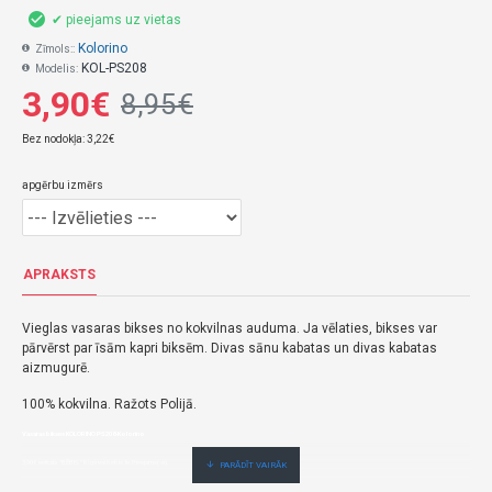
✔ pieejams uz vietas
Kolorino
Zīmols::
KOL-PS208
Modelis:
3,90€
8,95€
Bez nodokļa: 3,22€
apgērbu izmērs
APRAKSTS
Vieglas vasaras bikses no kokvilnas auduma.
Ja vēlaties, bikses var
pārvērst par īsām kapri biksēm.
Divas sānu kabatas un divas kabatas
aizmugurē.
100% kokvilna.
Ražots Polijā.
Vasaras bikses KOLORINO PS208-Kolorino
3,90€ veikalā "BĒBIS" Rīgā vai bebis.lv.Pieejams(-a).
Nopirkt Vasaras bikses KOLORINO PS208--par zemu cenu,ātri,ērti,bez gaidīšanas.Cenas no vairumtirgotāja.