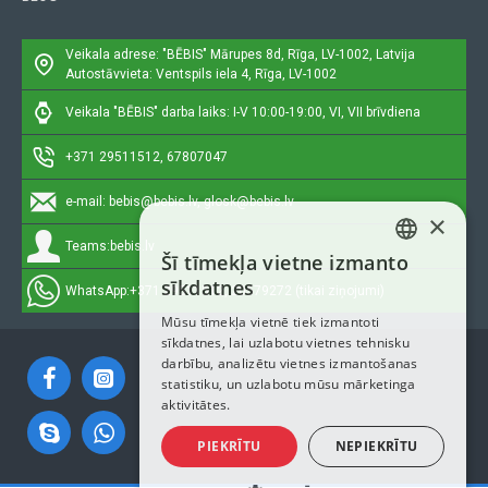
Veikala adrese: "BĒBIS"
Mārupes 8d, Rīga, LV-1002, Latvija
Autostāvvieta: Ventspils iela 4, Rīga, LV-1002
Veikala "BĒBIS" darba laiks: I-V 10:00-19:00, VI, VII brīvdiena
+371 29511512, 67807047
e-mail:
bebis@bebis.lv, glosk@bebis.lv
×
Teams:
bebis.lv
Šī tīmekļa vietne izmanto
LATVIAN
sīkdatnes
WhatsApp:
+371 29511512, 20579272 (tikai ziņojumi)
RUSSIAN
Mūsu tīmekļa vietnē tiek izmantoti
sīkdatnes, lai uzlabotu vietnes tehnisku
ENGLISH
darbību, analizētu vietnes izmantošanas
statistiku, un uzlabotu mūsu mārketinga
aktivitātes.
PIEKRĪTU
NEPIEKRĪTU