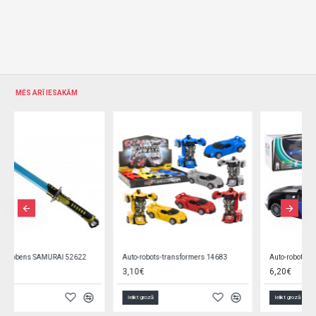
MĒS ARĪ IESAKĀM
Auto-robots-transformers 14683
Auto-robots-transformers 77955
3,10€
6,20€
Ielikt grozā
Ielikt grozā