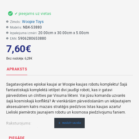
✔ pieejams uz vietas
Woopie Toys
Zīmols::
NBK-53880
Modelis:
20.00cm x 30.00cm x 5.00cm
Iepakojuma izmēri:
5906280653880
EAN:
7,60€
Bez nodokļa: 6,28€
APRAKSTS
Sagatavojieties episkai kaujai ar Woopie kaujas robotu komplektu! Šajā
fantastiskajā komplektā ietilpst divi jaudīgi roboti, kas ir gatavi
pārveidoties un cīnīties par Visuma likteni. Vai jūsu komanda uzvarēs
šajā kosmiskajā konfliktā? Ar vienkāršām pārveidošanām un iekļautajiem
aksesuāriem katrs mazais stratēģis piedzīvos īstas kaujas azartu!
Lieliski piemērots jaunajiem robotu un kosmosa piedzīvojumu faniem.
Raksturojums:
- Bērniem no 3 gadu vecuma
- Izgatavots no augstas kvalitātes materiāliem
PIEGĀDE