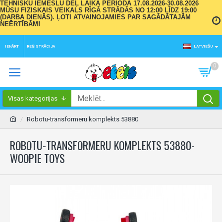
TEHNISKU IEMESLU DĒĻ LAIKA PERIODĀ 17.08.2026-30.08.2026
MŪSU FIZISKAIS VEIKALS RĪGĀ STRĀDĀS NO 12:00 LĪDZ 19:00
(DARBA DIENĀS). ĻOTI ATVAINOJAMIES PAR SAGĀDĀTAJĀM
NEĒRTĪBĀM!
IENĀKT
REĢISTRĀCIJA
LATVIEŠU
0
Visas kategorijas
Robotu-transformeru komplekts 53880
ROBOTU-TRANSFORMERU KOMPLEKTS 53880-
WOOPIE TOYS