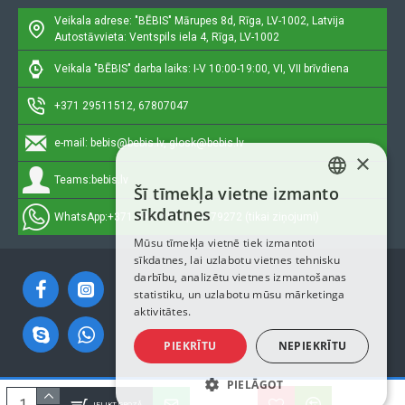
Veikala adrese: "BĒBIS"
Mārupes 8d, Rīga, LV-1002, Latvija
Autostāvvieta: Ventspils iela 4, Rīga, LV-1002
Veikala "BĒBIS" darba laiks: I-V 10:00-19:00, VI, VII brīvdiena
+371 29511512, 67807047
e-mail:
bebis@bebis.lv, glosk@bebis.lv
×
Teams:
bebis.lv
Šī tīmekļa vietne izmanto
LATVIAN
sīkdatnes
WhatsApp:
+371 29511512, 20579272 (tikai ziņojumi)
RUSSIAN
Mūsu tīmekļa vietnē tiek izmantoti
sīkdatnes, lai uzlabotu vietnes tehnisku
ENGLISH
darbību, analizētu vietnes izmantošanas
statistiku, un uzlabotu mūsu mārketinga
aktivitātes.
PIEKRĪTU
NEPIEKRĪTU
PIELĀGOT
Autortiesības © 2023, Bebis.lv, Visas tiesības aizsargātas
IELIKT GROZĀ