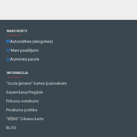
MANS KONTS
Autorizēties (ielogoties)
Mani pasūtījumi
Aizmirsta parole
INFORMĀCIJA
"Goda ģimene" kartes īpašniekiem
Saņemšana/Piegāde
Pirkumu noteikumi
Privātuma politika
"BĒBIS" Dāvanu karte
BLOG