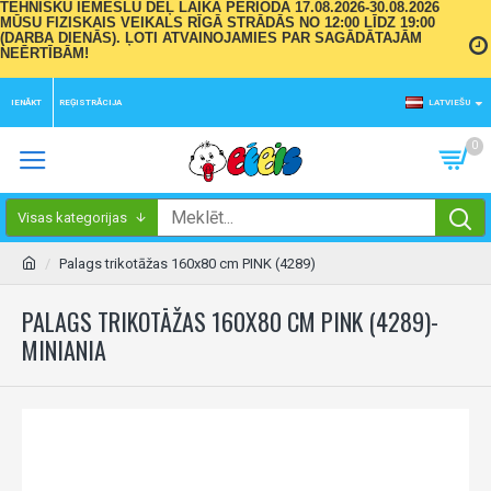
TEHNISKU IEMESLU DĒĻ LAIKA PERIODĀ 17.08.2026-30.08.2026
MŪSU FIZISKAIS VEIKALS RĪGĀ STRĀDĀS NO 12:00 LĪDZ 19:00
(DARBA DIENĀS). ĻOTI ATVAINOJAMIES PAR SAGĀDĀTAJĀM
NEĒRTĪBĀM!
IENĀKT
REĢISTRĀCIJA
LATVIEŠU
0
Visas kategorijas
Palags trikotāžas 160x80 cm PINK (4289)
PALAGS TRIKOTĀŽAS 160X80 CM PINK (4289)-
MINIANIA