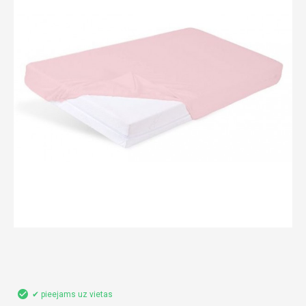
✔ pieejams uz vietas