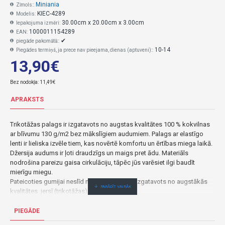
Miniania
Zīmols::
KIEC-4289
Modelis:
30.00cm x 20.00cm x 3.00cm
Iepakojuma izmēri:
1000011154289
EAN:
✔
piegāde pakomātā::
10-14
Piegādes termiņš, ja prece nav pieejama, dienas (aptuveni)::
13,90€
Bez nodokļa: 11,49€
APRAKSTS
Trikotāžas palags ir izgatavots no augstas kvalitātes 100 % kokvilnas
ar blīvumu 130 g/m2 bez mākslīgiem audumiem. Palags ar elastīgo
lenti ir lieliska izvēle tiem, kas novērtē komfortu un ērtības miega laikā.
Džersija audums ir ļoti draudzīgs un maigs pret ādu. Materiāls
nodrošina pareizu gaisa cirkulāciju, tāpēc jūs varēsiet ilgi baudīt
mierīgu miegu.
Pateicoties gumijai neslīd nost no matrača. Izgatavots no augstākās
kvalitātes jersī (trikotāžas) auduma.
100% kokvilna. Ražots Polijā.
Krāsas var atšķirties atkarībā no monitora iestatījumiem.
PIEGĀDE