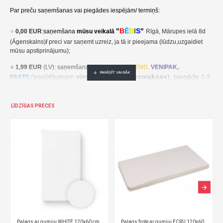
Par preču saņemšanas vai piegādes iespējām/ termiņš:
Palags trikotāžas 160x80 cm PINK (4289)-Miniania
"
B
Ē
B
I
S
"
⭐
0,00 EUR
:
saņemšana
mūsu veikalā
Rīgā, Mārupes ielā 8d
13,90€ veikalā "BĒBIS" Rīgā vai bebis.lv.Pieejams(-a).
(Āgenskalns)
/
preci var saņemt uzreiz, ja tā ir pieejama (lūdzu,uzgaidiet
mūsu apstiprinājumu);
Nopirkt Palags trikotāžas 160x80 cm PINK (4289)-1000011154289-par zemu cenu,ātri,ērti,bez gaidīšanas.Cenas no vairumtirgotāja.
⭐
1,99 EUR
(LV): saņemšana pakomātā
UNI
SEND,
VENIPAK,
(pasūtījumam
virs 30,00 EUR- bezmaksas
), piegāde
PASTS
1-3
darba dienu laikā;
⭐
2,49 EUR
(LT, EE): saņemšana pakomātā
UNI
SEND,
Udrop
,
LĪDZĪGAS PRECES
, piegāde
LPExpress
2-5 darba dienu laikā;
EE:
2,49 EUR kättesaamine pakiautomaadis UNISEND, Udrop,
kohaletoimetamine 2-5 tööpäeva jooksul;
LT: 2,49 EUR gavimas siuntų automate UNISEND, Udrop, LPExpress,
pristatymas per 2–5 darbo dienas;
(pasūtījumam
virs
⭐ 3
,50 EUR
(LV): saņemšana
DPD
Paku Skapis
30,00 EUR- bezmaksas
), piegāde
1-3 darba dienu laikā;
⭐
??? EUR: KURJERS
- cena ir atkarīga no preču svara un izmēriem. Pēc
pasūtījuma saņemšanas mēs aprēķināsim un paziņosim kurjera piegādes
Palags frotē ar gumiju ECRU 120x60 cm (612)
Palags frotē ar gumiju SALMON 120x60 cm (614)