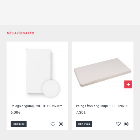
MĒS ARĪ IESAKĀM
Palags ar gumiju WHITE 120x60 cm BL050
Palags frotē ar gumiju ECRU 120x60 cm (612)
7,30€
7,30€
Ielikt grozā
Ielikt grozā