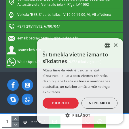
Autostāvvieta: Ventspils iela 4, Rīga, LV-1002
Veikala "BĒBIS" darba laiks: I-V 10:00-19:00, VI, VII brīvdiena
+371 29511512, 67807047
e-mail:
bebis@bebis.lv, glosk@bebis.lv
×
Teams:
bebis.lv
Šī tīmekļa vietne izmanto
LATVIAN
sīkdatnes
WhatsApp:
+371 29511512, 20579272 (tikai ziņojumi)
RUSSIAN
Mūsu tīmekļa vietnē tiek izmantoti
sīkdatnes, lai uzlabotu vietnes tehnisku
ENGLISH
darbību, analizētu vietnes izmantošanas
statistiku, un uzlabotu mūsu mārketinga
aktivitātes.
PIEKRĪTU
NEPIEKRĪTU
PIELĀGOT
Autortiesības © 2023, Bebis.lv, Visas tiesības aizsargātas
IELIKT GROZĀ