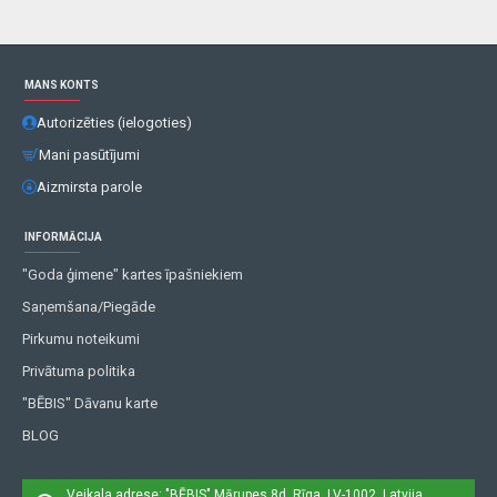
MANS KONTS
Autorizēties (ielogoties)
Mani pasūtījumi
Aizmirsta parole
INFORMĀCIJA
"Goda ģimene" kartes īpašniekiem
Saņemšana/Piegāde
Pirkumu noteikumi
Privātuma politika
"BĒBIS" Dāvanu karte
BLOG
Veikala adrese: "BĒBIS"
Mārupes 8d, Rīga, LV-1002, Latvija