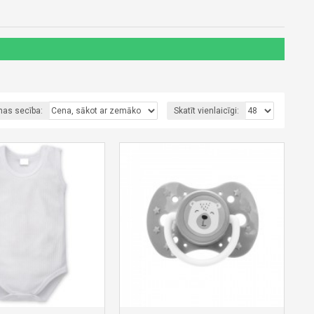
nas secība:
Skatīt vienlaicīgi: