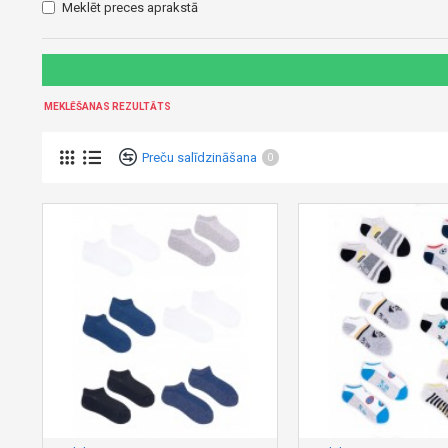
Meklēt preces aprakstā
MEKLĒŠANAS REZULTĀTS
Preču salīdzināšana
0