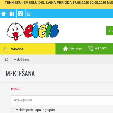
TEHNISKU IEMESLU DĒĻ LAIKA PERIODĀ 17.08.2026-30.08.2026 M
Vi
Sākumlapa
KONTAKTI
KATALOGS
Meklēšana
MEKLĒŠANA
MEKLĒT
Meklēt preču apakšgrupās