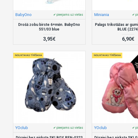
BabyOno
Miniania
✔ pieejams uz vietas
✔ p
Drošā zobu birste 6+mēn. BabyOno
Palags trikotāžas ar gu
551/03 blue
BLUE (2274
3,95€
6,90€
NOLIKTAVAS TĪRĪŠANA
NOLIKTAVAS TĪRĪŠANA
YOclub
YOclub
✔ pieejams uz vietas
✔ p
Dūraiņi bez pirksta SKI BOY REN-0323
Dūraiņi bez pirksta SKI