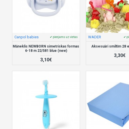
Canpol babies
WADER
✔ pieejams uz vietas
✔ p
Māneklis NEWBORN simetriskas formas
Aksesuāri smiltīm 28 
6-18 m 22/581 blue (new)
3,30€
3,10€