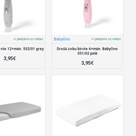
BabyOno
✔ pieejams uz vietas
✔ pieejams uz vietas
rste 12+mēn. 552/01 grey
Drošā zobu birste 6+mēn. BabyOno
551/02 pink
3,95€
3,95€