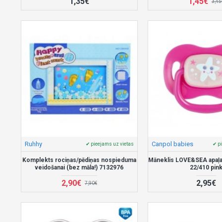
1,35€
1,45€
3,45
Ruhhy
Canpol babies
✔ pieejams uz vietas
✔ p
Komplekts rociņas/pēdiņas nospieduma
Māneklis LOVE&SEA apaļ
veidošanai (bez māla!) 7132976
22/410 pin
2,90€
2,95€
7,90€