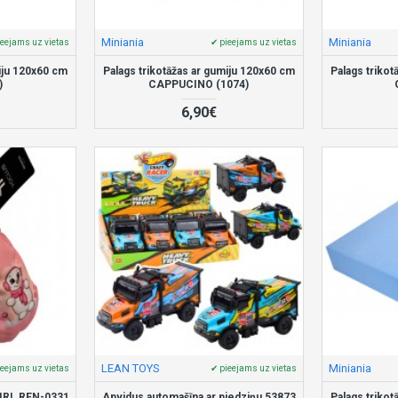
Miniania
Miniania
ieejams uz vietas
✔ pieejams uz vietas
miju 120x60 cm
Palags trikotāžas ar gumiju 120x60 cm
Palags trikot
)
CAPPUCINO (1074)
6,90€
LEAN TOYS
Miniania
ieejams uz vietas
✔ pieejams uz vietas
 GIRL REN-0331
Apvidus automašīna ar piedziņu 53873
Palags trikot