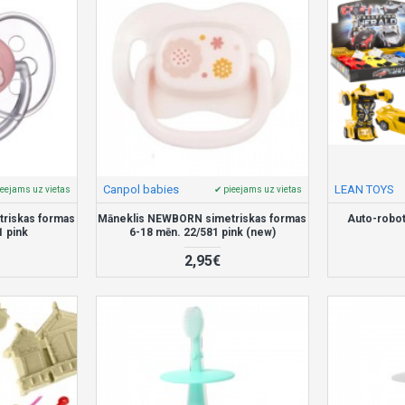
Canpol babies
LEAN TOYS
ieejams uz vietas
✔ pieejams uz vietas
riskas formas
Māneklis NEWBORN simetriskas formas
Auto-robot
1 pink
6-18 mēn. 22/581 pink (new)
2,95€