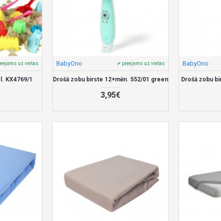
BabyOno
BabyOno
ieejams uz vietas
✔ pieejams uz vietas
el. KX4769/1
Drošā zobu birste 12+mēn. 552/01 green
Drošā zobu bi
3,95€