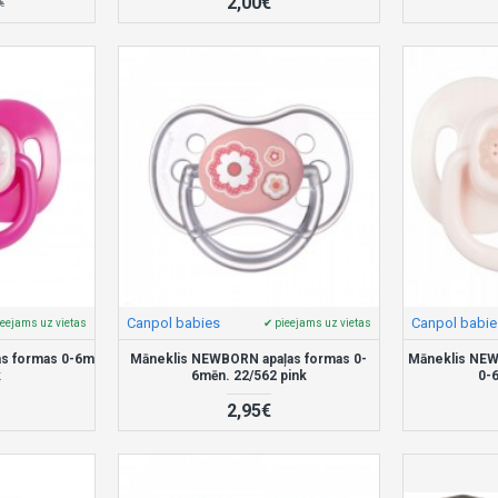
2,00€
€
Canpol babies
Canpol babie
ieejams uz vietas
✔ pieejams uz vietas
as formas 0-6m
Māneklis NEWBORN apaļas formas 0-
Māneklis NEW
k
6mēn. 22/562 pink
0-
2,95€