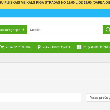
ŪSU FIZISKAIS VEIKALS RĪGĀ STRĀDĀS NO 12:00 LĪDZ 19:00 (DARBA
sas kategorijas
VEIKALS "BĒBIS" RĪGĀ
Veikala AUTOSTĀVVIETA
B2B (VAIRUMTIRDZNIE