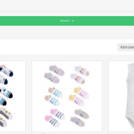
MEKLĒT
Kārtoša