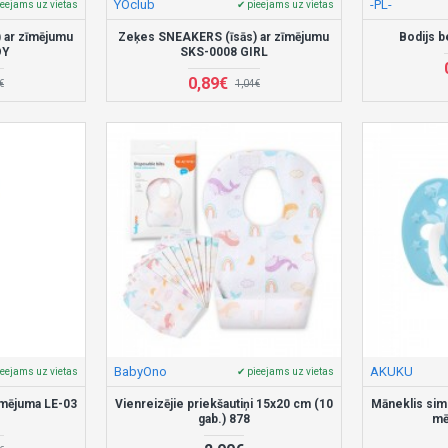
YOclub
-PL-
ieejams uz vietas
✔ pieejams uz vietas
 ar zīmējumu
Zeķes SNEAKERS (īsās) ar zīmējumu
Bodijs b
OY
SKS-0008 GIRL
0,89€
€
1,04€
BabyOno
AKUKU
ieejams uz vietas
✔ pieejams uz vietas
īmējuma LE-03
Vienreizējie priekšautiņi 15x20 cm (10
Māneklis sim
gab.) 878
mē