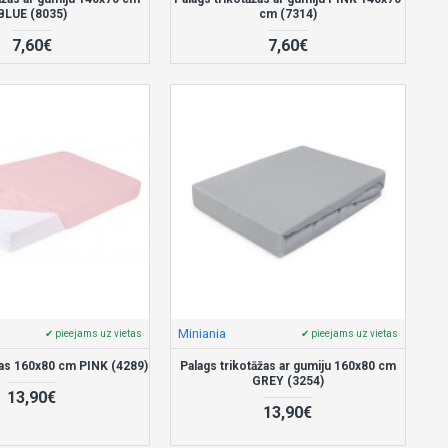
BLUE (8035)
cm (7314)
7,60€
7,60€
Miniania
✔ pieejams uz vietas
✔ pieejams uz vietas
žas 160x80 cm PINK (4289)
Palags trikotāžas ar gumiju 160x80 cm
GREY (3254)
13,90€
13,90€