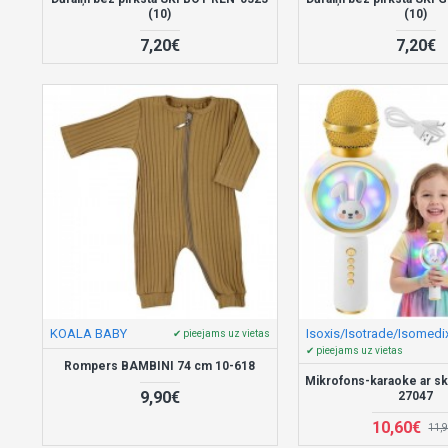
(10)
(10)
7,20€
7,20€
KOALA BABY
Isoxis/Isotrade/Isomedi
✔ pieejams uz vietas
✔ pieejams uz vietas
Rompers BAMBINI 74 cm 10-618
Mikrofons-karaoke ar sk
9,90€
27047
10,60€
11,