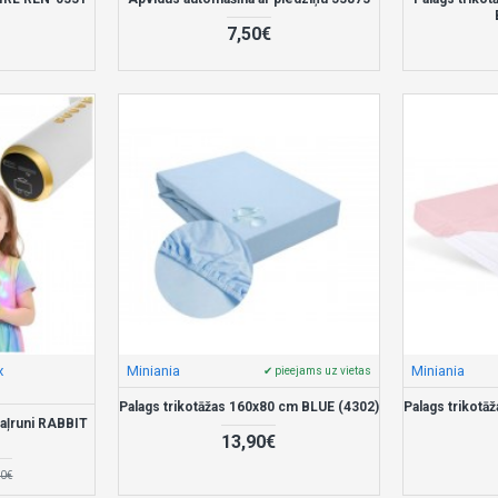
7,50€
x
Miniania
Miniania
✔ pieejams uz vietas
Palags trikotāžas 160x80 cm BLUE (4302)
Palags trikotā
aļruni RABBIT
13,90€
90€