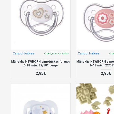
Canpol babies
Canpol babies
✔ pieejams uz vietas
✔ p
Māneklis NEWBORN simetriskas formas
Māneklis NEWBORN simet
6-18 mēn. 22/581 beige
6-18 mēn. 22/58
2,95€
2,95€