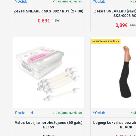
YOclub
YOclub
✔ pieejams uz vietas
✔ p
Zeķes SNEAKER SKS-0027 BOY (27-38)
Zeķes SNEAKERS (īsās)
SKS-0008 B
0,89€
1,19€
0,89€
1,04
NOLIKTAVAS TĪRĪŠANA
Bocioland
YOclub
✔ pieejams uz vietas
✔ p
Vates kociņi ar ierobežojumu (60 gab.)
Legingi kokvilnas bez z
BL159
BLACK