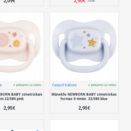
2,09€
2,90€
7,90€
s
Canpol babies
✔ pieejams uz vietas
✔ pieejams uz vietas
BORN BABY simetriskais
Māneklis NEWBORN BABY simetriskas
6m 22/580 pink
formas 0-6mēn. 22/580 blue
2,95€
2,95€