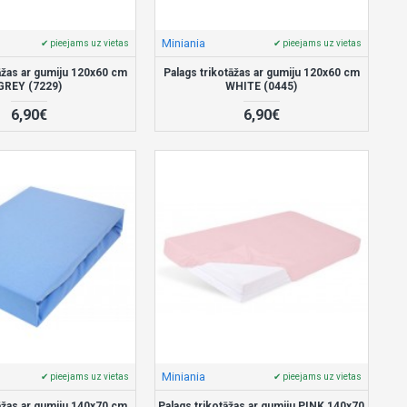
Miniania
✔ pieejams uz vietas
✔ pieejams uz vietas
āžas ar gumiju 120x60 cm
Palags trikotāžas ar gumiju 120x60 cm
GREY (7229)
WHITE (0445)
6,90€
6,90€
Miniania
✔ pieejams uz vietas
✔ pieejams uz vietas
āžas ar gumiju 140x70 cm
Palags trikotāžas ar gumiju PINK 140x70