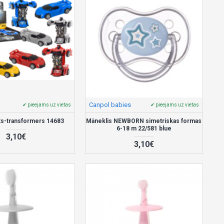
Canpol babies
✔ pieejams uz vietas
✔ pieejams uz vietas
s-transformers 14683
Māneklis NEWBORN simetriskas formas
6-18 m 22/581 blue
3,10€
3,10€