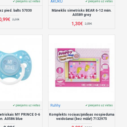
AKUKU
✔ pieejams uz vietas
✔ pieejams uz vietas
ez pied. balts 57030
Māneklis simetrisks BEAR 6-12 mēn.
A0589 grey
0,99€
2,20€
1,30€
2,09€
Ruhhy
✔ pieejams uz vietas
✔ pieejams uz vietas
etriskais MY PRINCE 0-6
Komplekts rociņas/pēdiņas nospieduma
n. A0586 blue
veidošanai (bez māla!) 7132975