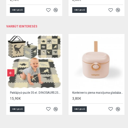
Ielikt grozā
Ielikt grozā
VARBŪT IEINTERESĒS
Silikona uzgalis fīderam 12m+ 1543/01
Podiņš muzikālais ECO RABBITS light pink PO-059-104
0,95€
5,90€
Ielikt grozā
Ielikt grozā