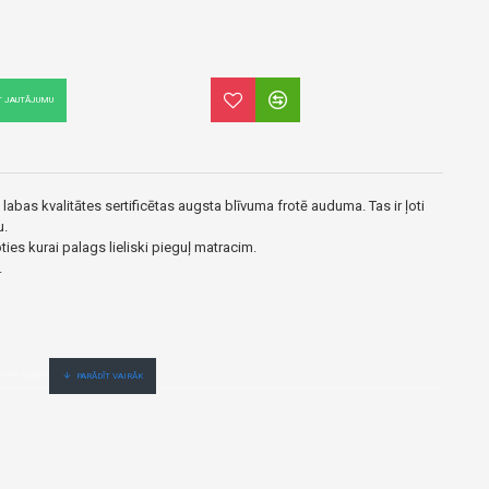
T JAUTĀJUMU
 labas kvalitātes sertificētas augsta blīvuma frotē auduma. Tas ir ļoti
u.
ties kurai palags lieliski pieguļ matracim.
.
i,ērti,bez gaidīšanas.Cenas no vairumtirgotāja.