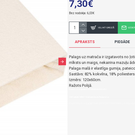
7,30€
Bez nodokļa: 6,03€
IELIKT GROZĀ
UZDO
APRAKSTS
PIEGĀDE
Palags uz matrača ir izgatavots no ļoti
mīksts un maigs, nekairina mazuļu ād
Palaga malā ir elastīga gumija, pateico
Sastāvs: 82% kokvilna, 18% poliesters
Izmērs: 120x60cm.
Ražots Polijā.
Palags frotē ar gumiju ECRU 120x60 cm (612)-(PL)
7,30€ veikalā "BĒBIS" Rīgā vai bebis.lv.Pieejams(-a).
Nopirkt Palags frotē ar gumiju 120x60 cm ECRU (612)-1000011096961-par zemu cenu,ātr