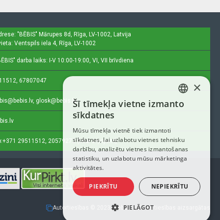
drese: "BĒBIS"
Mārupes 8d, Rīga, LV-1002, Latvija
ieta: Ventspils iela 4, Rīga, LV-1002
ĒBIS" darba laiks: I-V 10:00-19:00, VI, VII brīvdiena
11512, 67807047
×
bis@bebis.lv, glosk@bebis.lv
Šī tīmekļa vietne izmanto
LATVIAN
sīkdatnes
bis.lv
RUSSIAN
Mūsu tīmekļa vietnē tiek izmantoti
sīkdatnes, lai uzlabotu vietnes tehnisku
ENGLISH
:
+371 29511512, 20579272 (tikai ziņojumi)
darbību, analizētu vietnes izmantošanas
statistiku, un uzlabotu mūsu mārketinga
aktivitātes.
PIEKRĪTU
NEPIEKRĪTU
PIELĀGOT
Autortiesības © 2023, Bebis.lv, Visas tiesības aizsargātas