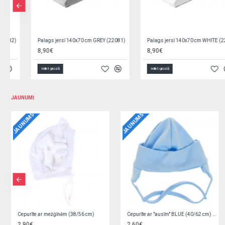
Palags jersī 140x70 cm WHITE (22080)
Palags jersī 90x40 cm (šūpulim) GREY 22191
8,90€
6,80€
Ielikt grozā
Ielikt grozā
JAUNUMI
JAUNUMS
JAUNUMS
Bodijs rozā, ar volānu 62 cm
Bodijs rozā, ar volānu 56 cm
8,90€
8,90€