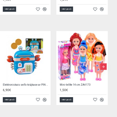
Ielikt grozā
Ielikt grozā
Zirdziņš ar krēpēm ķemmēšanai G8707
Baseins 152x25 cm Bestway 55029 (9874)
3,80€
10,90€
Ielikt grozā
Ielikt grozā