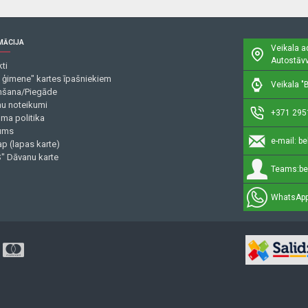
MĀCIJA
Veikala a
Autostāvv
ti
 ģimene" kartes īpašniekiem
Veikala "B
šana/Piegāde
mu noteikumi
+371 295
uma politika
ums
e-mail:
be
p (lapas karte)
" Dāvanu karte
Teams:
be
WhatsApp