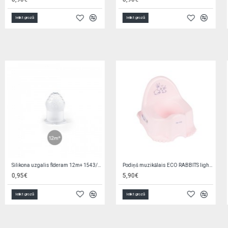
Ielikt grozā
Ielikt grozā
Elektroniskais seifs-krājkase ar PIN 504690
Mini-lellīte 14 cm ZA4173
6,90€
1,50€
Ielikt grozā
Ielikt grozā