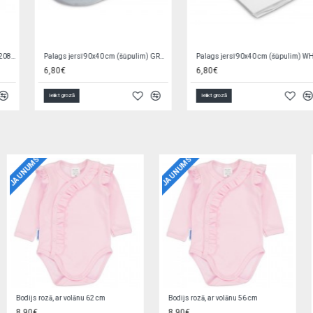
Palags jersī 90x40 cm (šūpulim) WHITE 22190
Palags jersī ar gumiju 120x60 cm CORAL BL058
6,80€
6,00€
Ielikt grozā
Ielikt grozā
JAUNUMS
JAUNUMS
Bodijs BEIGE STARS 62 cm
Autiņš marles BABY ZOO 70x80 cm
7,90€
1,69€