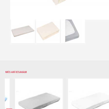
MĒS ARĪ IESAKĀM