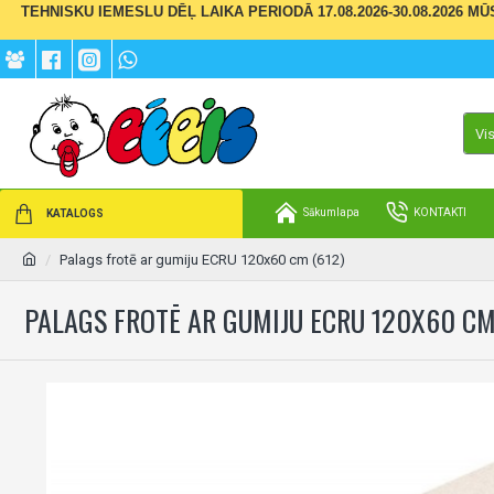
TEHNISKU IEMESLU DĒĻ LAIKA PERIODĀ 17.08.2026-30.08.2026 M
Vi
Sākumlapa
KONTAKTI
KATALOGS
Palags frotē ar gumiju ECRU 120x60 cm (612)
PALAGS FROTĒ AR GUMIJU ECRU 120X60 CM 