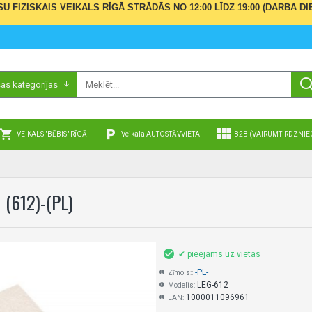
ŪSU FIZISKAIS VEIKALS RĪGĀ STRĀDĀS NO 12:00 LĪDZ 19:00 (DARBA
sas kategorijas
VEIKALS "BĒBIS" RĪGĀ
Veikala AUTOSTĀVVIETA
B2B (VAIRUMTIRDZNIE
(612)-(PL)
✔ pieejams uz vietas
-PL-
Zīmols::
LEG-612
Modelis:
1000011096961
EAN: