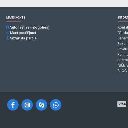
MANS KONTS
INFOR
Autorizēties (ielogoties)
Kontak
Mani pasūtījumi
"Goda
Aizmirsta parole
Saņem
Pirku
Privāt
Par m
Sitema
"BĒBIS
BLOG